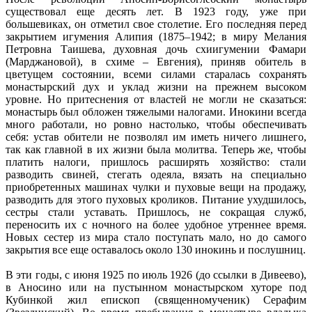
существовал еще десять лет. В 1923 году, уже при
большевиках, он отметил свое столетие. Его последняя перед
закрытием игумения Алипия (1875–1942; в миру Мелания
Петровна Таишева, духовная дочь схиигумении Фамари
(Марджановой), в схиме – Евгения), приняв обитель в
цветущем состоянии, всеми силами старалась сохранять
монастырский дух и уклад жизни на прежнем высоком
уровне. Но притеснения от властей не могли не сказаться:
монастырь был обложен тяжелыми налогами. Инокини всегда
много работали, но ровно настолько, чтобы обеспечивать
себя: устав обители не позволял им иметь ничего лишнего,
так как главной в их жизни была молитва. Теперь же, чтобы
платить налоги, пришлось расширять хозяйство: стали
разводить свиней, стегать одеяла, вязать на специально
приобретенных машинах чулки и пуховые вещи на продажу,
разводить для этого пуховых кроликов. Питание ухудшилось,
сестры стали уставать. Пришлось, не сокращая служб,
переносить их с ночного на более удобное утреннее время.
Новых сестер из мира стало поступать мало, но до самого
закрытия все еще оставалось около 130 инокинь и послушниц.
В эти годы, с июня 1925 по июль 1926 (до ссылки в Дивеево),
в Аносино или на пустынном монастырском хуторе под
Кубинкой жил епископ (священномученик) Серафим