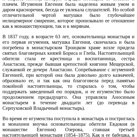
плачем. Игумения Евгения была наделена живым умом и
даром красноречия, беседа ее увлекала слушателей. Но особой
отличительной чертой матушки было глубочайшее
нелицемерное смирение, которое пронизывало ее отношение
как к монашествующим, так и к мирянам.
В 1837 году, в возрасте 63 лет, основательница монастыря и
его первая игумения, матушка Евгения, скончалась и была
погребена в монастырском Троицком храме возле придела
святых благоверных князей Бориса и Глеба. Настоятельницей
обители стала ее крестница и воспитанница, сестра
Анастасия, прежде бывшая крепостной княгини Мещерской,
служанкой ее дочери Анастасии. Сопребывание с игуменией
Евгенией, при которой она была довольно долго казначеей,
образовало ее, и так как она благоговела перед памятью
покойной настоятельницы, то старалась о том, чтобы
поддержать заведенный ею порядок, и ее игуменство было
продолжением предыдущего. Она управляла Аносиным
монастырем в течение двадцати лет (до перевода в
Серпуховской Владычный монастырь).
Во время ее игуменства поступила в монастырь и постриглась
в монахини внучка основательницы обители Евдокия (в
монашестве Евгения) Озерова, ставшая третьей
настоятельницей монастыря (1854–1875). Как и ее бабушка, в