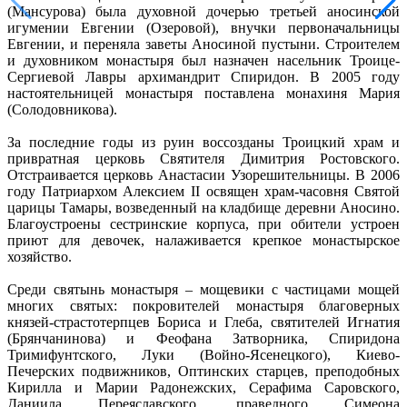
(Мансурова) была духовной дочерью третьей аносинской
игумении Евгении (Озеровой), внучки первоначальницы
Евгении, и переняла заветы Аносиной пустыни. Строителем
и духовником монастыря был назначен насельник Троице-
Сергиевой Лавры архимандрит Спиридон. В 2005 году
настоятельницей монастыря поставлена монахиня Мария
(Солодовникова).
За последние годы из руин воссозданы Троицкий храм и
привратная церковь Святителя Димитрия Ростовского.
Отстраивается церковь Анастасии Узорешительницы. В 2006
году Патриархом Алексием II освящен храм-часовня Святой
царицы Тамары, возведенный на кладбище деревни Аносино.
Благоустроены сестринские корпуса, при обители устроен
приют для девочек, налаживается крепкое монастырское
хозяйство.
Среди святынь монастыря – мощевики с частицами мощей
многих святых: покровителей монастыря благоверных
князей-страстотерпцев Бориса и Глеба, святителей Игнатия
(Брянчанинова) и Феофана Затворника, Спиридона
Тримифунтского, Луки (Войно-Ясенецкого), Киево-
Печерских подвижников, Оптинских старцев, преподобных
Кирилла и Марии Радонежских, Серафима Саровского,
Даниила Переяславского, праведного Симеона