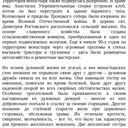
Территория монастыря также подверглась разорению. В храме
вмц. Анастасии Узорешительницы сперва устроили клуб,
потом он был перестроен в здание барачного типа.
Колокольня и приделы Троицкого собора были взорваны во
время Великой Отечественной войны. В церкви свт.
Димитрия Ростовского расположился сельский магазин. На
основе слаженного хозяйства была создана
сельскохозяйственная коммуна, преобразованная в один из
первых подмосковных колхозов. Еще в начале 90-х годов на
территорию монастыря через огромные проломы в стенах
въезжали тракторы и грузовики – здесь были размещены
автохозяйство и ремонтные мастерские.
Но огонек духовной жизни не угасал, и вне монастырских
стен инокини не порывали связи друг с другом – духовная
дружба связала их на всю жизнь. Они навещали сестер на
именинах, помогали во время болезней, были друг другу
надежной опорой во всех скорбных обстоятельствах жизни.
Особенно трогательной была привязанность к своим
наставницам их духовных дочерей – многие из них
добровольно поехали в ссылку за своими старицами. Другие
инокини до глубокой старости жили при церковных
сторожках, обслуживая храмы. Их отличали кротость,
смирение, молчаливость, – все то, что было так характерно
для прежних аносинских монахинь. Две аносинские сестры