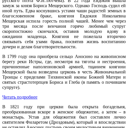
русского поэта Ф.И.Тютчева). В 22 года Евдокия вышла
замуж за князя Бориса Мещерского. Однако Господь судил ей
иной путь. Едва коснувшись устами чаши радостей земных в
благословенном браке, княгиня Евдокия Николаевна
Мещерская испила горесть полной чашей. Менее чем через
три месяца после венчания горячо любимый супруг
скоропостижно скончался, оставив молодую вдову в
ожидании младенца. Княгиня не пожелала вторично
связывать себя узами брака, посвятив жизнь воспитанию
дочери и делам благотворительности.
В 1799 году она приобрела сельцо Аносино на живописном
берегу реки Истры, где, несмотря на тяготы и нестроения,
причиненные наполеоновской армией, тщанием княгини
Мещерской была возведена церковь в честь Живоначальной
Троицы с приделами Тихвинской иконы Божией Матери и
святых страстотерпцев Бориса и Глеба (в память о почившем
супруге).
Читать подробнее
В 1821 году при церкви была открыта богадельня,
преобразованная вскоре в женское общежитие, а затем – в
монастырь. Устав для общежития был составлен лично
святителем Филаретом (Дроздовым), который и впоследствии
не оставлял Аносину пустынь своим милостивым вниманием,