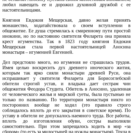
любил навещать ее и дорожил духовной дружбой с ее
настоятельницами.
Княгиня Евдокия Мещерская, давно желая принять
монашество, ходатайствовала о своем вступлении в
общежитие. Ее душа стремилась к смиренному пути простой
инокини, но по настоянию святителя Филарета она приняла
крест игуменства. Так в 1823 году княгиня Евдокия
Мещерская стала первой настоятельницей Аносина
монастыря – игуменией Евгенией.
Дел предстояло много, но игумения не страшилась трудов.
Имея целью воскресить дух древнего иноческого жития,
которым так ярко сияли монастыри древней Руси, она
испрашивает у святителя Филарета для Борисоглебской
обители строгий устав, и владыка дает сестрам чин
общежития Феодора Студита. Обитель в Аносино, удаленная
от человеческого жилья и мирской суеты, была пустынью не
только по названию. По территории монастыря никто из
посторонних вообще не ходил (это правило строго
соблюдалось вплоть до его закрытия в советское время). По
уставу в обители не допускалось наемного труда. Все работы,
вплоть до изготовления обуви, сестры выполняли
самостоятельно. При этом запрещалось ходить в мир «за
сбором» (то есть за милостыней на нужды монастыря). Труда в