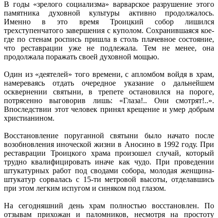
В годы «зрелого социализма» варварское разрушение этого
памятника духовной культуры активно продолжалось.
Именно в это время Троицкий собор лишился
трехступенчатого завершения с куполом. Сохранившаяся кое-
где по стенам роспись пришла в столь плачевное состояние,
что реставрации уже не подлежала. Тем не менее, она
продолжала поражать своей духовной мощью.
Один из «деятелей» того времени, с апломбом войдя в храм,
намереваясь отдать очередное указание о дальнейшем
осквернении святыни, в трепете остановился на пороге,
потрясенно выговорив лишь: «Глаза!.. Они смотрят!..».
Впоследствии этот человек принял крещение и умер добрым
христианином.
Восстановление поруганной святыни было начато после
возобновления иноческой жизни в Аносино в 1992 году. При
реставрации Троицкого храма произошел случай, который
трудно квалифицировать иначе как чудо. При проведении
штукатурных работ под сводами собора, молодая женщина-
штукатур сорвалась с 15-ти метровой высоты, отделавшись
при этом легким испугом и синяком под глазом.
На сегодняшний день храм полностью восстановлен. По
отзывам прихожан и паломников, несмотря на простоту