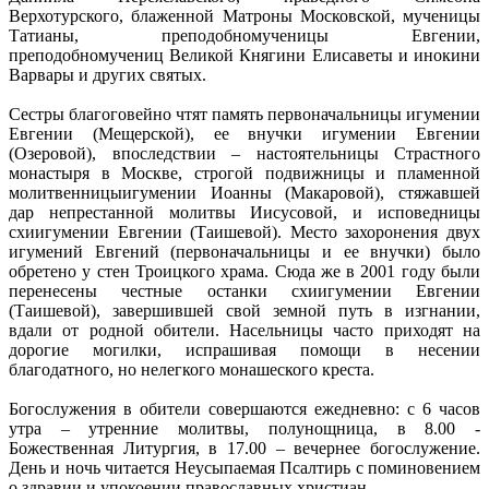
Верхотурского, блаженной Матроны Московской, мученицы
Татианы, преподобномученицы Евгении,
преподобномучениц Великой Княгини Елисаветы и инокини
Варвары и других святых.
Сестры благоговейно чтят память первоначальницы игумении
Евгении (Мещерской), ее внучки игумении Евгении
(Озеровой), впоследствии – настоятельницы Страстного
монастыря в Москве, строгой подвижницы и пламенной
молитвенницыигумении Иоанны (Макаровой), стяжавшей
дар непрестанной молитвы Иисусовой, и исповедницы
схиигумении Евгении (Таишевой). Место захоронения двух
игумений Евгений (первоначальницы и ее внучки) было
обретено у стен Троицкого храма. Сюда же в 2001 году были
перенесены честные останки схиигумении Евгении
(Таишевой), завершившей свой земной путь в изгнании,
вдали от родной обители. Насельницы часто приходят на
дорогие могилки, испрашивая помощи в несении
благодатного, но нелегкого монашеского креста.
Богослужения в обители совершаются ежедневно: с 6 часов
утра – утренние молитвы, полунощница, в 8.00 -
Божественная Литургия, в 17.00 – вечернее богослужение.
День и ночь читается Неусыпаемая Псалтирь с поминовением
о здравии и упокоении православных христиан.