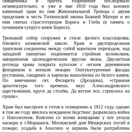
священника и причта. Разрешение последовало
незамедлительно, и уже в мае 1810 года был заложен
каменный храм во имя Живоначальной Троицы с двумя
приделами в честь Тихвинской иконы Божией Матери и во
имя святых страстотерпцев Бориса и Глеба (в память о
почившем супруге князе Борисе).
Троицкий собор сооружен в стиле зрелого классицизма,
близкого казаковской школе. Храм и двухпридельная
трапезная соединены между собой коротким переходом, над
западной папертью поднимается стройная колокольня,
завершенная цилиндрическим ярусом звона. Двусветная
ротонда храма покрыта куполом с легким деревянным
фонариком и венцом люкарн. Оштукатуренные фасады
рустованы, сандрики и карнизы выполнены из белого камня.
По замечанию свт. Филарета (Дроздова), «странная
архитектура того времени, вкус Александровского
царствования, круги да столбы. Да ветхое все, строилось на
гроши».
Храм был выстроен и готов к освящению к 1812 году, однако
в том же году явилось нежданное бедствие: разразилась война
с Наполеоном. Княгиня со всеми живущими у нее уехала
наскоро в г.Моршанск. Московский дом Мещерских погиб в
пожаре, усадьба в Аносино и церковь были разграблены