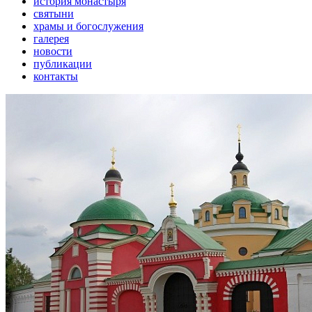
история монастыря
святыни
храмы и богослужения
галерея
новости
публикации
контакты