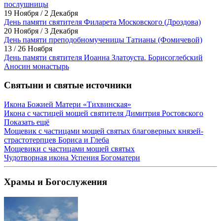
послушницы
19 Ноября / 2 Декабря
День памяти святителя Филарета Московского (Дроздова)
20 Ноября / 3 Декабря
День памяти преподобномученицы Татианы (Фомичевой)
13 / 26 Ноября
День памяти святителя Иоанна Златоуста. Борисоглебский
Аносин монастырь
Святыни и святые источники
Икона Божией Матери «Тихвинская»
Икона с частицей мощей святителя Димитрия Ростовского
Показать ещё
Мощевик с частицами мощей святых благоверных князей-
страстотерпцев Бориса и Глеба
Мощевики с частицами мощей святых
Чудотворная икона Успения Богоматери
Храмы и Богослужения