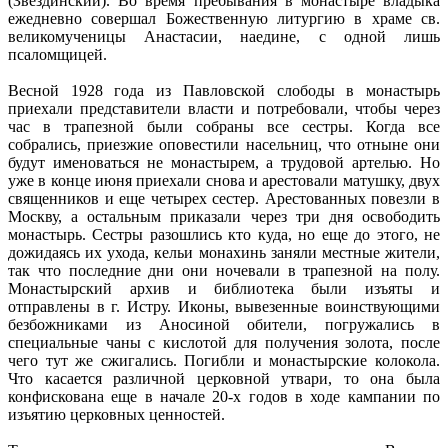
(Звездинский). Во время пребывания в монастыре владыка
ежедневно совершал Божественную литургию в храме св.
великомученицы Анастасии, наедине, с одной лишь
псаломщицей.
Весной 1928 года из Павловской слободы в монастырь
приехали представители власти и потребовали, чтобы через
час в трапезной были собраны все сестры. Когда все
собрались, приезжие оповестили насельниц, что отныне они
будут именоваться не монастырем, а трудовой артелью. Но
уже в конце июня приехали снова и арестовали матушку, двух
священников и еще четырех сестер. Арестованных повезли в
Москву, а остальным приказали через три дня освободить
монастырь. Сестры разошлись кто куда, но еще до этого, не
дожидаясь их ухода, кельи монахинь заняли местные жители,
так что последние дни они ночевали в трапезной на полу.
Монастырский архив и библиотека были изъяты и
отправлены в г. Истру. Иконы, вывезенные воинствующими
безбожниками из Аносиной обители, погружались в
специальные чаны с кислотой для получения золота, после
чего тут же сжигались. Погибли и монастырские колокола.
Что касается различной церковной утвари, то она была
конфискована еще в начале 20-х годов в ходе кампании по
изъятию церковных ценностей.