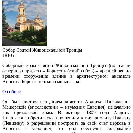
Собор Святой Живоначальной Троицы
1810 г.
Соборный храм Святой Живоначальной Троицы (по имени
северного придела – Борисоглебский собор) – древнейшее по
времени сооружения здание в архитектурном ансамбле
Аносина Борисоглебского монастыря.
О соборе
Он был построен тщанием княгини Авдотьи Николаевны
Мещерской (впоследствии – игумения Евгения) изначально
как приходской храм. В октябре 1809 года Авдотья
Николаевна обратилась с прошением к митрополиту Платону
(Левшину) о разрешении построить за свой счет церковь в
Аносине с условием, что она обеспечит содержание