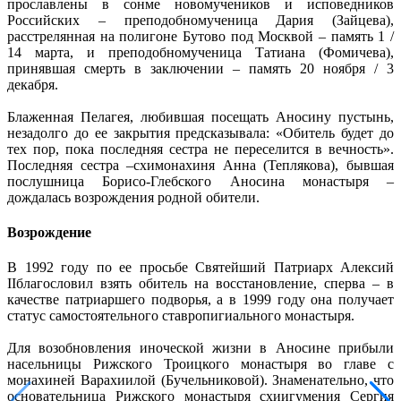
прославлены в сонме новомучеников и исповедников
Российских – преподобномученица Дария (Зайцева),
расстрелянная на полигоне Бутово под Москвой – память 1 /
14 марта, и преподобномученица Татиана (Фомичева),
принявшая смерть в заключении – память 20 ноября / 3
декабря.
Блаженная Пелагея, любившая посещать Аносину пустынь,
незадолго до ее закрытия предсказывала: «Обитель будет до
тех пор, пока последняя сестра не переселится в вечность».
Последняя сестра –схимонахиня Анна (Теплякова), бывшая
послушница Борисо-Глебского Аносина монастыря –
дождалась возрождения родной обители.
Возрождение
В 1992 году по ее просьбе Святейший Патриарх Алексий
IIблагословил взять обитель на восстановление, сперва – в
качестве патриаршего подворья, а в 1999 году она получает
статус самостоятельного ставропигиального монастыря.
Для возобновления иноческой жизни в Аносине прибыли
насельницы Рижского Троицкого монастыря во главе с
монахиней Варахиилой (Бучельниковой). Знаменательно, что
основательница Рижского монастыря схиигумения Сергия