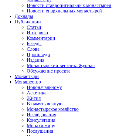
Новости ставропигиальных монастырей
Новости епархиальных монастырей
Доклады
Публикации
Статьи
Интервью
Комментарии
Беседы
Слова
Проповеди
Издания
Монастырский вестник. Журнал
Обсуждение проекта
Монастыри
Монашество
Новоначальному
Аскетика
Жития
В память вечную...
Монастырское хозяйство
Исследования
Консультация
Монахи миру
Послушания