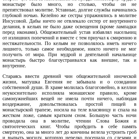
монастыре было много, но столько, чтобы он не
препятствовал молитве. Уставные, долгие службы начинались
глубокой ночью. Келейно же сестры упражнялись в молитве
Иисусовой. Дабы ничто не отвлекало сестер от внутреннего
делания, в кельях не было даже освещения (кроме лампадки
перед иконами). Общежительный устав избавлял насельниц
от излишних попечений и вместе с тем приучал к смирению и
нестяжательности. По кельям не позволялось иметь ничего
лишнего, только самое необходимое, никто ничего не мог
получить от мира. При мудрой и деятельной начальнице
монастырь быстро благоустраивался как внешне, так и
внутренне.
Стараясь ввести древний чин общежительной иноческой
жизни, матушка Евгения не забывала и о созидании
собственной души. В храме молилась благоговейно, в келлии
неукоснительно исполняла монашеское правило, кроме
самонужнейших вещей не имела почти ничего, наблюдая
воздержание, довольствовалась простой пищей в
монастырской трапезе, носила на теле власяницу и спала на
жестком ложе, самым кратким сном. Большую часть ночи
проводила она в молитве, чтении Слова Божия и
святоотеческих книг. Чтобы пробудить в себе память
смертную, она за много лет до кончины велела устроить гроб
и вырыть могилу, которую нередко посещала со слезами и