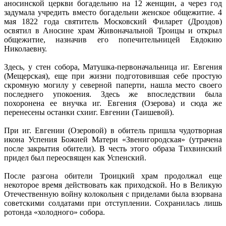
аносинской церкви богадельню на 12 женщин, а через год
задумала учредить вместо богадельни женское общежитие. 4
мая 1822 года святитель Московский Филарет (Дроздов)
освятил в Аносине храм Живоначальной Троицы и открыл
общежитие, назначив его попечительницей Евдокию
Николаевну.
Здесь, у стен собора, Матушка-первоначальница иг. Евгения
(Мещерская), еще при жизни подготовившая себе простую
скромную могилу у северной паперти, нашла место своего
последнего упокоения. Здесь же впоследствии была
похоронена ее внучка иг. Евгения (Озерова) и сюда же
перенесены останки схииг. Евгении (Таишевой).
При иг. Евгении (Озеровой) в обитель пришла чудотворная
икона Успения Божией Матери «Звенигородская» (утрачена
после закрытия обители). В честь этого образа Тихвинский
придел был переосвящен как Успенский.
После разгона обители Троицкий храм продолжал еще
некоторое время действовать как приходской. Но в Великую
Отечественную войну колокольня с приделами была взорвана
советскими солдатами при отступлении. Сохранилась лишь
ротонда «холодного» собора.