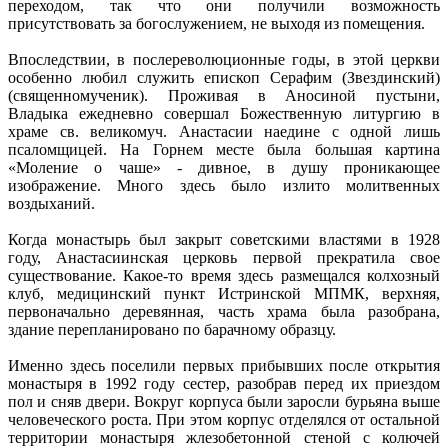
переходом, так что они получили возможность
присутствовать за богослужением, не выходя из помещения.
Впоследствии, в послереволюционные годы, в этой церкви
особенно любил служить епископ Серафим (Звездинский)
(священномученик). Проживая в Аносиной пустыни,
Владыка ежедневно совершал Божественную литургию в
храме св. великомуч. Анастасии наедине с одной лишь
псаломщицей. На Горнем месте была большая картина
«Моление о чаше» - дивное, в душу проникающее
изображение. Много здесь было излито молитвенных
воздыханий.
Когда монастырь был закрыт советскими властями в 1928
году, Анастасиинская церковь первой прекратила свое
существование. Какое-то время здесь размещался колхозный
клуб, медицинский пункт Истринской МПМК, верхняя,
первоначально деревянная, часть храма была разобрана,
здание перепланировано по барачному образцу.
Именно здесь поселили первых прибывших после открытия
монастыря в 1992 году сестер, разобрав перед их приездом
пол и сняв двери. Вокруг корпуса были заросли бурьяна выше
человеческого роста. При этом корпус отделялся от остальной
территории монастыря жлезобетонной стеной с колючей