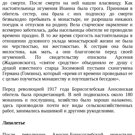
до смерти. После смерти на ней нашли власяницу. Как
настоятельница игумения Иоанна была строга. Принимая в
обитель сестер, она брала с них подписку до смерти
безвыходно пребывать в монастыре, не разрешала никаких
поездок и отпусков на родину. Вела старческое окрмление и
всемерно заботилась, дабы насельницы обители не проводили
времени праздно. В то же время строгость настоятельницы в
отношении духовного уклада монастырской жизни не была
ни черствостью, ни жестокостью. К сестрам она была
милостива, как мать, а они благоговели перед своей
игуменией. По свидетельству епископа Арсения
(Жадановского), «святое сродство» объединяло ее душу с
душой известного старца Зосимовой пустыни схиигумена
Германа (Гомзина), который «время от времени проведывал ее
с целью поучиться монашеству и поутешиться беседою».
Перед революцией 1917 года Борисоглебская Аносинская
обитель была процветающей. В ней подвизалось около 180
монахинь и послушниц, хозяйство было хорошо налажено,
здесь производили почти все виды сельскохозяйственных
работ, занимались вышивкой и другими рукоделиями.
Лихолетье
После революции Аносин-Борисоглебский монастырь