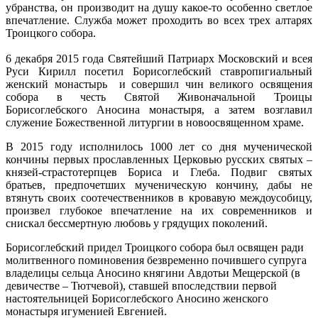
убранства, он производит на душу какое-то особенно светлое
впечатление. Служба может проходить во всех трех алтарях
Троицкого собора.
6 декабря 2015 года Святейший Патриарх Московский и всея
Руси Кирилл посетил Борисоглебский ставропигиальный
женский монастырь и совершил чин великого освящения
собора в честь Святой Живоначальной Троицы
Борисоглебского Аносина монастыря, а затем возглавил
служение Божественной литургии в новоосвященном храме.
В 2015 году исполнилось 1000 лет со дня мученической
кончины первых прославленных Церковью русских святых –
князей-страстотерпцев Бориса и Глеба. Подвиг святых
братьев, предпочетших мученическую кончину, дабы не
втянуть своих соотечественников в кровавую междоусобицу,
произвел глубокое впечатление на их современников и
снискал бессмертную любовь у грядущих поколений.
Борисоглебский придел Троицкого собора был освящен ради
молитвенного поминовения безвременно почившего супруга
владелицы сельца Аносино княгини Авдотьи Мещерской (в
девичестве – Тютчевой), ставшей впоследствии первой
настоятельницей Борисоглебского Аносино женского
монастыря игуменией Евгенией.