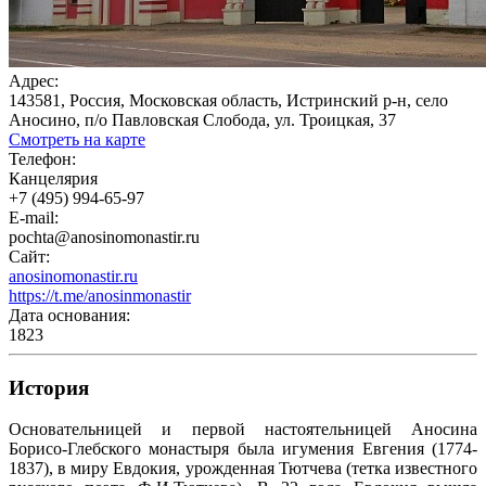
Адрес:
143581, Россия, Московская область, Истринский р-н, село
Аносино, п/о Павловская Слобода, ул. Троицкая, 37
Смотреть на карте
Телефон:
Канцелярия
+7 (495) 994-65-97
E-mail:
pochta@anosinomonastir.ru
Сайт:
anosinomonastir.ru
https://t.me/anosinmonastir
Дата основания:
1823
История
Основательницей и первой настоятельницей Аносина
Борисо-Глебского монастыря была игумения Евгения (1774-
1837), в миру Евдокия, урожденная Тютчева (тетка известного