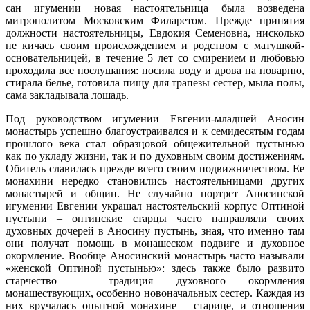
сан игумении новая настоятельница была возведена
митрополитом Московским Филаретом. Прежде принятия
должности настоятельницы, Евдокия Семеновна, нисколько
не кичась своим происхождением и родством с матушкой-
основательницей, в течение 5 лет со смирением и любовью
проходила все послушания: носила воду и дрова на поварню,
стирала белье, готовила пищу для трапезы сестер, мыла полы,
сама закладывала лошадь.
Под руководством игумении Евгении-младшей Аносин
монастырь успешно благоустраивался и к семидесятым годам
прошлого века стал образцовой общежительной пустынью
как по укладу жизни, так и по духовным своим достижениям.
Обитель славилась прежде всего своим подвижничеством. Ее
монахини нередко становились настоятельницами других
монастырей и общин. Не случайно портрет Аносинской
игумении Евгении украшал настоятельский корпус Оптиной
пустыни – оптинские старцы часто направляли своих
духовных дочерей в Аносину пустынь, зная, что именно там
они получат помощь в монашеском подвиге и духовное
окормление. Вообще Аносинский монастырь часто называли
«женской Оптиной пустынью»: здесь также было развито
старчество – традиция духовного окормления
монашествующих, особенно новоначальных сестер. Каждая из
них вручалась опытной монахине – старице, и отношения