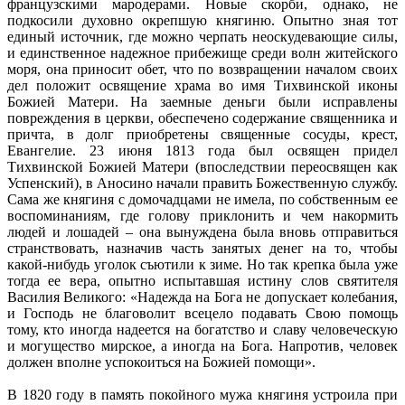
французскими мародерами. Новые скорби, однако, не
подкосили духовно окрепшую княгиню. Опытно зная тот
единый источник, где можно черпать неоскудевающие силы,
и единственное надежное прибежище среди волн житейского
моря, она приносит обет, что по возвращении началом своих
дел положит освящение храма во имя Тихвинской иконы
Божией Матери. На заемные деньги были исправлены
повреждения в церкви, обеспечено содержание священника и
причта, в долг приобретены священные сосуды, крест,
Евангелие. 23 июня 1813 года был освящен придел
Тихвинской Божией Матери (впоследствии переосвящен как
Успенский), в Аносино начали править Божественную службу.
Сама же княгиня с домочадцами не имела, по собственным ее
воспоминаниям, где голову приклонить и чем накормить
людей и лошадей – она вынуждена была вновь отправиться
странствовать, назначив часть занятых денег на то, чтобы
какой-нибудь уголок съютили к зиме. Но так крепка была уже
тогда ее вера, опытно испытавшая истину слов святителя
Василия Великого: «Надежда на Бога не допускает колебания,
и Господь не благоволит всецело подавать Свою помощь
тому, кто иногда надеется на богатство и славу человеческую
и могущество мирское, а иногда на Бога. Напротив, человек
должен вполне успокоиться на Божией помощи».
В 1820 году в память покойного мужа княгиня устроила при