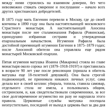
между ними строились на взаимном доверии, без чего
невозможно стяжать смирение и послушание – начало всех
других христианских добродетелей.
В 1875 году мать Евгению перевели в Москву, где до своей
кончины в 1890 году она была настоятельницей московского
Страстного монастыря. А настоятельницей Аносина
монастыря после нее сталамонахиня Рафаила (Ровинская),
единодушно избранная сестрами и утвержденная
епархиальным начальством. Игумения Рафаила была
достойной преемницей игумении Евгении в 1875–1879 годах;
после Аносиной обители она управляла еще рядом
монастырей Московской епархии.
Пятая игумения матушка Иоанна (Макарова) стояла во главе
монастыря около сорока лет (1879–1918-1919?) и преставилась
в возрасте 90 лет уже после революции (пришла в обитель
матушка еще 18-тилетней девушкой). Она была строгой
подвижницей, не принимала никаких личных услуг, сама
делала все в своей келлии: убирала, топила, ставила самовар,
отдельного стола не имела, а пользовалась общим,
сестринским, и, как свидетельствовали современники, за все
свое долговременное игуменство ни разу не нарушила этого
правила. Церковные службы матушка посещала
неопустительно, последний ее выход в церковь был за два дня