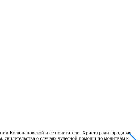
нии Колюпановской и ее почитатели. Христа ради юродивая
ы, свидетельства о случаях чудесной помощи по молитвам к