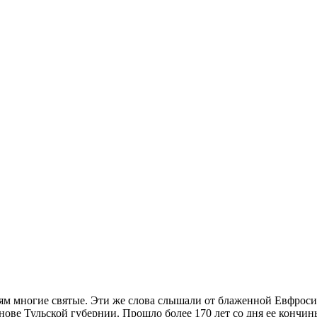
ям многие святые. Эти же слова слышали от блаженной Евфроси
ове Тульской губернии. Прошло более 170 лет со дня ее кончин