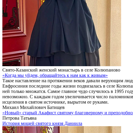
Свято-Казанский женский монастырь в селе Колюпаново
«Когда мы уйдем, обращайтесь к нам как к живым»
Такое наставление на протяжении веков давали верующим люд
Евфросиния последние годы жизни подвизалась в селе Колюпан
ней только множатся. Самое главное чудо случилось в 1995 год
невозможно. С каждым годом увеличивается число паломнико
исцеления в святом источнике, вырытом ее руками.
Михаил Михайлович Батищев
«Новый» старый Акафист святому благоверному и преподобн
Петрова Татьяна
История мощей святого князя Даниила