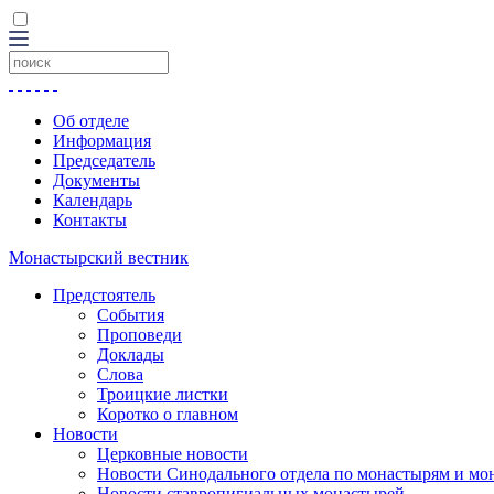
Об отделе
Информация
Председатель
Документы
Календарь
Контакты
Монастырский вестник
Предстоятель
События
Проповеди
Доклады
Слова
Троицкие листки
Коротко о главном
Новости
Церковные новости
Новости Синодального отдела по монастырям и мо
Новости ставропигиальных монастырей