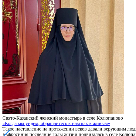
Свято-Казанский женский монастырь в селе Колюпаново
«Когда мы уйдем, обращайтесь к нам как к живым»
Такое наставление на протяжении веков давали верующим люд
Евфросиния последние годы жизни подвизалась в селе Колюпан