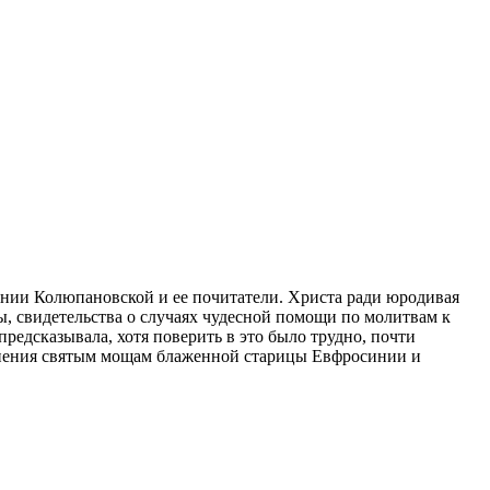
нии Колюпановской и ее почитатели. Христа ради юродивая
ы, свидетельства о случаях чудесной помощи по молитвам к
предсказывала, хотя поверить в это было трудно, почти
онения святым мощам блаженной старицы Евфросинии и