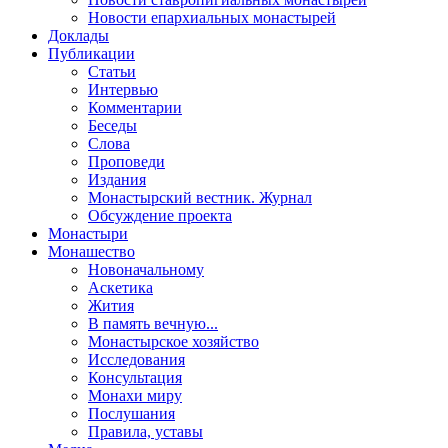
Новости епархиальных монастырей
Доклады
Публикации
Статьи
Интервью
Комментарии
Беседы
Слова
Проповеди
Издания
Монастырский вестник. Журнал
Обсуждение проекта
Монастыри
Монашество
Новоначальному
Аскетика
Жития
В память вечную...
Монастырское хозяйство
Исследования
Консультация
Монахи миру
Послушания
Правила, уставы