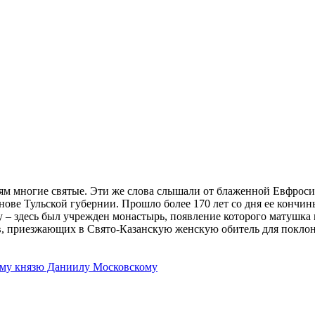
ям многие святые. Эти же слова слышали от блаженной Евфроси
ове Тульской губернии. Прошло более 170 лет со дня ее кончин
у – здесь был учрежден монастырь, появление которого матушка 
в, приезжающих в Свято-Казанскую женскую обитель для покл
ому князю Даниилу Московскому