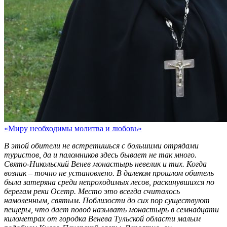
«Миру необходимы молитва и любовь»
В этой обители не встретишься с большими отрядами
туристов, да и паломников здесь бывает не так много.
Свято-Никольский Венев монастырь невелик и тих. Когда
возник – точно не установлено. В далеком прошлом обитель
была затеряна среди непроходимых лесов, раскинувшихся по
берегам реки Осетр. Место это всегда считалось
намоленным, святым. Поблизости до сих пор существуют
пещеры, что дает повод называть монастырь в семнадцати
километрах от городка Венева Тульской области малым