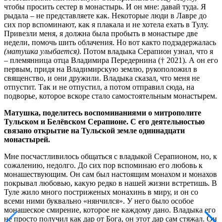
чтобы просить сестер в монастырь. И он мне: давай туда. Я
рыдала – не представляете как. Некоторые люди в Лавре до
сих пор вспоминают, как я плакала и не хотела ехать в Тулу.
Привезли меня, я должна была пробыть в монастыре две
недели, помочь шить облачения. Но вот как­то подзадержалась
(матушка улыбается)
. Потом владыка Серапион узнал, что я
– племянница отца Владимира Передернина († 2021). А он его
первым, придя на Владимирскую землю, рукоположил в
священство, и они дружили. Владыка сказал, что меня не
отпустит. Так и не отпустил, а потом отправил сюда, на
подворье, которое вскоре стало самостоятельным монастырем.
Матушка, поделитесь воспоминаниями о митрополите
Тульском и Белёвском Серапионе. С его деятельностью
связано открытие на Тульской земле одиннадцати
монастырей.
Мне посчастливилось общаться с владыкой Серапионом, но, к
сожалению, недолго. До сих пор вспоминаю его любовь к
монашествующим. Он сам был настоящим монахом и монахов
покрывал любовью, какую редко в нашей жизни встретишь. В
Туле жило много постриженых монахинь в миру, и он со
всеми ними буквально «нянчился». У него было особое
монашеское смирение, которое не каждому дано. Владыка его
не просто получил как дар от Бога, он этот дар сам стяжал. Он