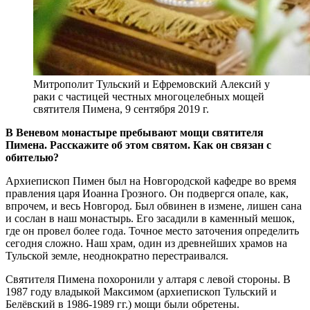
Митрополит Тульский и Ефремовский Алексий у
раки с частицей честных многоцелебных мощей
святителя Пимена, 9 сентября 2019 г.
В Веневом монастыре пребывают мощи святителя
Пимена. Расскажите об этом святом. Как он связан с
обителью?
Архиепископ Пимен был на Новгородской кафедре во время
правления царя Иоанна Грозного. Он подвергся опале, как,
впрочем, и весь Новгород. Был обвинен в измене, лишен сана
и сослан в наш монастырь. Его засадили в каменный мешок,
где он провел более года. Точное место заточения определить
сегодня сложно. Наш храм, один из древнейших храмов на
Тульской земле, неоднократно перестраивался.
Святителя Пимена похоронили у алтаря с левой стороны. В
1987 году владыкой Максимом (архиепископ Тульский и
Белёвский в 1986-1989 гг.) мощи были обретены.