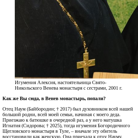
Игумения Алексия, настоятельница Свято­-
Никольского Венева монастыря с сестрами, 2001 г.
Как же Вы сюда, в Венев монастырь, попали?
Отец Наум (Байбородин; † 2017) был духовником всей нашей
большой родни, всей моей семьи, начиная с моего деда.
Приезжаю к батюшке в очередной раз, а у него матушка
Игнатия (Сидорова; † 2025), тогда игумения Богородичного
Щегловского монастыря в Туле, – вначале эту обитель
восстановили как женскую. Она приехала к отцу Науму,