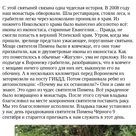
С этой святыней связана одна чудесная история. В 2008 году
наш монастырь обворовали. Шла реставрация, стояли леса, и
грабители легко через колокольню проникли в храм. Из
нижнего Никольского храма было вынесено абсолютно всё:
иконы из иконостаса, старинные Евангелия… Правда, не
смогли попасть в верхний Успенский храм. Утром, когда мы
пришли, зрелище предстало ужасающее, поруганные святыни.
Мощи святителя Пимена были в ковчежце, его они тоже
прихватили, как и двухметровые иконы из иконостаса. Как
это поместилось в обычные «Жигули», ума не приложу. Но на
подъезде к Воронежу грабители, разобравшись, что в ковчеге
с мощами ничего ценного для них нет, выкинули его на
обочину. А в нескольких километрах перед Воронежем их
затормозили на посту ГИБДД. Потом спрашивала ребят из
автоинспекции: «Почему вы их остановили?» Они и сами не
знают. Это одно из чудес святителя Пимена. Всё украденное
было возвращено в монастырь. После этого случая владыка
благословил на месте захоронения святителя поставить раку.
Мы это благословение исполнили. Владыка также установил
у нас день празднования святителя Пимена Чёрного 9
сентября и старается приезжать к нам служить в этот день.