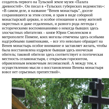
создатель первого на Тульской земле музея «Палата
древностей». Он писал в «Тульских губернских ведомостях»:
«В самом деле, и название “Венев монастырь”, доселе
сохранившееся за этим селом, и храм в виде соборной
монастырской церкви, и особое отношение к нему жителей
окрестных и даже отдаленных, и разного рода легенды с
историческими воспоминаниями о некогда бывших здесь
злосчастных обитателях – князе Юрии Смоленском и
митрополите Пимене, коих могилы отмечены здесь особыми
надгробными памятниками, – все это невольно обращает на
Венев монастырь особое внимание и заставляет желать, чтобы
была восстановлена издревле бывшая здесь иноческая
обитель; таковой обители здесь соответствует и поэтическая
местность села­монастыря, с открытым горизонтом,
обрамленным вековечным лесом­засекой. А между тем, к
осуществлению мысли о восстановлении Венева монастыря
вовсе нет серьезных препятствий».