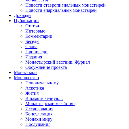
Новости ставропигиальных монастырей
Новости епархиальных монастырей
Доклады
Публикации
Статьи
Интервью
Комментарии
Беседы
Слова
Проповеди
Издания
Монастырский вестник. Журнал
Обсуждение проекта
Монастыри
Монашество
Новоначальному
Аскетика
Жития
В память вечную...
Монастырское хозяйство
Исследования
Консультация
Монахи миру
Послушания