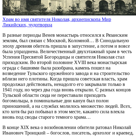
Храм во имя святителя Николая, архиепископа Мир
Ликийских, чудотворца
В разные периоды Венев монастырь относился к Рязанским
землям, был связан с Москвой, Коломной… В Синодальную
эпоху древняя обитель пришла в запустение, а потом и вовсе
была упразднена. Величественный двухэтажный храм в честь
Успения Пресвятой Богородицы и святителя Николая стал
приходским. Во второй половине ХVIII века монастырская
ограда с башнями была разобрана, камень пошел на
возведение Тульского оружейного завода и на строительство
вблизи него плотины. Когда пришла советская власть, храм
продолжал действовать, ненадолго его закрывали только в
1941 году, но через два года вновь открыли. С разных концов
Тульской области сюда не переставали приходить
богомольцы, в поминальные дни канун был полон
приношений, а на службах молилось множество людей. Всех,
кто хотя бы раз побывал в этом месте, какая­то сила влекла
вновь под своды старого темного храма…
В конце XIX века о возобновлении обители ратовал Николай
Иванович Троицкий – богослов, писатель, археолог и краевед,