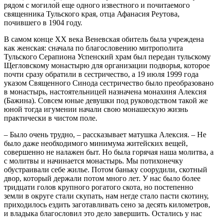
рядом с могилой еще одного известного и почитаемого
священника Тульского края, отца Афанасия Реутова,
почившего в 1904 году.
В самом конце ХХ века Веневская обитель была учреждена
как женская: сначала по благословению митрополита
Тульского Серапиона Успенский храм был передан тульскому
Щегловскому монастырю для организации подворья, которое
почти сразу обратили в сестричество, а 19 июля 1999 года
указом Священного Синода сестричество было преобразовано
в монастырь, настоятельницей назначена монахиня Алексия
(Бажина). Совсем юные девушки под руководством такой же
юной тогда игумении начали свою монашескую жизнь
практически в чистом поле.
– Было очень трудно, – рассказывает матушка Алексия. – Не
было даже необходимого минимума житейских вещей,
совершенно не налажен быт. Но была горячая наша молитва, а
с молитвы и начинается монастырь. Мы потихонечку
обустраивали себе жилье. Потом баньку соорудили, скотный
двор, который держали потом много лет. У нас было более
тридцати голов крупного рогатого скота, но постепенно
земли в округе стали скупать, нам негде стало пасти скотину,
приходилось ездить заготавливать сено за десять километров,
и владыка благословил это дело завершить. Остались у нас