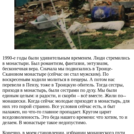
1990-­е годы были удивительным временем. Люди стремились
в монастыри. Был романтизм, фантазии, энтузиазм,
бесконечная вера. Сначала мы подвизались в Троице-
Скановом монастыре (сейчас он стал мужским). По
воскресеньям ходили молиться в пещеры. А потом нас
перевели в Пензу, тоже в Троицкую обитель. Тогда сестры,
приходя в монастырь, были сестрами по духу. Мы были
единым целым: и радости, и скорби – всё вместе. Жили по-­
монашески. Когда сейчас молодые приходят в монастырь, для
них это порой странно. Все условия сейчас есть, и быт
налажен, но что-­то главное пропадает. Кругом царит
вседозволенность. Это беда нашего времени: что хотим, то и
делаем. В монастыре такое недопустимо.
Конечно, в моем становлении, избрании монашеского пути