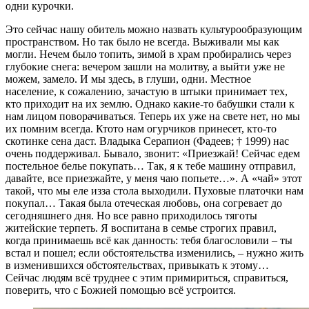
одни курочки.
Это сейчас нашу обитель можно назвать культурообразующим
пространством. Но так было не всегда. Выживали мы как
могли. Нечем было топить, зимой в храм пробирались через
глубокие снега: вечером зашли на молитву, а выйти уже не
можем, замело. И мы здесь, в глуши, одни. Местное
население, к сожалению, зачастую в штыки принимает тех,
кто приходит на их землю. Однако какие-­то бабушки стали к
нам лицом поворачиваться. Теперь их уже на свете нет, но мы
их помним всегда. Кто­то нам огурчиков принесет, кто-­то
скотинке сена даст. Владыка Серапион (Фадеев; † 1999) нас
очень поддерживал. Бывало, звонит: «Приезжай! Сейчас едем
постельное белье покупать… Так, я к тебе машину отправил,
давайте, все приезжайте, у меня чаю попьете…». А «чай» этот
такой, что мы еле из­за стола выходили. Пуховые платочки нам
покупал… Такая была отеческая любовь, она согревает до
сегодняшнего дня. Но все равно приходилось тяготы
житейские терпеть. Я воспитана в семье строгих правил,
когда принимаешь всё как данность: тебя благословили – ты
встал и пошел; если обстоятельства изменились, – нужно жить
в изменившихся обстоятельствах, привыкать к этому…
Сейчас людям всё труднее с этим примириться, справиться,
поверить, что с Божией помощью всё устроится.