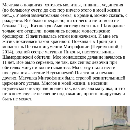
Мечтала о подвигах, хотелось молитвы, тишины, уединения
(по большому счету, до сих пор ничего этого в моей жизни
нет...). У меня замечательная семья, в храме я, можно сказать, с
рождения. Всё было прекрасно, ни от чего и ни от кого не
бежала. Тогда Казанскую Амвросиеву пустынь в Шамордине
только что открыли, появились первые монастырские
брошюрки. Я зачитывалась этими книжечками. И мне эта
жизнь показалась такой красивой! Поехала я в Троицкий
монастырь Пензы к игумении Митрофании (Перетягиной; †
2014), родной сестре матушки Никоны, настоятельницы
Шамординской обители. Мое монашеское делание началось в
11 лет. Всё было серьезно, не так, как сейчас девочки при
обителях живут и воспитываются. Мы сразу стали нести
послушания – чтение Неусыпаемой Псалтири и немало
других. Матушка Митрофания была строгой ревнительницей
церковного устава. Многое в моей жизни, в несении
игуменского послушания идет так, как делала матушка, и это
ни в коем случае не слепое подражание, просто по-­другому и
быть не может.