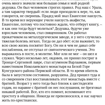
очень много значили моя большая семья и мой родной
дедушка. Он был человеком строгих правил. Род наш с Урала,
а там характер твердый: если люди приходили к вере, то, как
говорится, не свернешь. Прадед мой знал Евангелие наизусть.
В то время все верующие учили наизусть акафисты,
Евангелие, потому что постоянно ждали, что отберут книгу, –
и как они тогда будут молиться? Дедушка, будучи уже
взрослым человеком, стал священником. Он работал
прокатчиком на металлургическом заводе, и у него случилась
тяжелая болезнь легких. Тогда он дал обет: если выживет, то
всю свою жизнь посвятит Богу. Он ни в чем не давал себе
послабления, не отступал от святоотеческого учения. Это
выражалось в посте, в молитве. Мог или не мог – он шел и
служил. Через несколько лет, овдовев, он принял постриг в
Троице­-Сергиевой лавре, стал игуменом Варлаамом, первым
наместником Николаевского монастыря на Белой Горе
Кунгурского района Пермской области. В то время обитель
была в запустелом состоянии, разрушена. Дед пришел туда и
со смирением стал восстанавливать этот монастырь вместе с
братией. Возраст у него тогда был близок к шестидесяти
годам, но наравне с братией он нес послушания, не брезговал
никакой работой. Все, кто его помнит, вспоминают его
простоту в общении. Никогда не превозносился, и нас научил
жить по­-христиански.