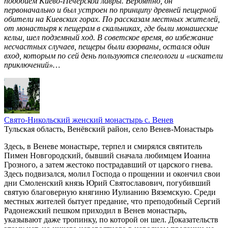
подобием Киево-Печерской лавры. Вероятно, он
первоначально и был устроен по принципу древней пещерной
обители на Киевских горах. По рассказам местных жителей,
от монастыря к пещерам в скальниках, где были монашеские
кельи, шел подземный ход. В советское время, во избежание
несчастных случаев, пещеры были взорваны, остался один
вход, которым по сей день пользуются спелеологи и «искатели
приключений»…
Свято-Никольский женский монастырь с. Венев
Тульская область, Венёвский район, село Венев-Монастырь
Здесь, в Веневе монастыре, терпел и смирялся святитель
Пимен Новгородский, бывший сначала любимцем Иоанна
Грозного, а затем жестоко пострадавший от царского гнева.
Здесь подвизался, молил Господа о прощении и окончил свои
дни Смоленский князь Юрий Святославович, погубивший
святую благоверную княгиню Иулианию Вяземскую. Среди
местных жителей бытует предание, что преподобный Сергий
Радонежский пешком приходил в Венев монастырь,
указывают даже тропинку, по которой он шел. Доказательств