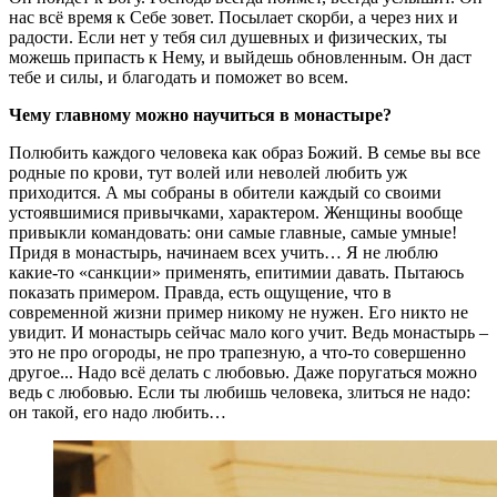
нас всё время к Себе зовет. Посылает скорби, а через них и
радости. Если нет у тебя сил душевных и физических, ты
можешь припасть к Нему, и выйдешь обновленным. Он даст
тебе и силы, и благодать и поможет во всем.
Чему главному можно научиться в монастыре?
Полюбить каждого человека как образ Божий. В семье вы все
родные по крови, тут волей или неволей любить уж
приходится. А мы собраны в обители каждый со своими
устоявшимися привычками, характером. Женщины вообще
привыкли командовать: они самые главные, самые умные!
Придя в монастырь, начинаем всех учить… Я не люблю
какие-­то «санкции» применять, епитимии давать. Пытаюсь
показать примером. Правда, есть ощущение, что в
современной жизни пример никому не нужен. Его никто не
увидит. И монастырь сейчас мало кого учит. Ведь монастырь –
это не про огороды, не про трапезную, а что-­то совершенно
другое... Надо всё делать с любовью. Даже поругаться можно
ведь с любовью. Если ты любишь человека, злиться не надо:
он такой, его надо любить…