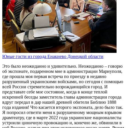
Юные гости из города Енакиево Донецкой области
Это было неожиданно и удивительно. Неожиданно – говорю
об экспонате, подаренном мне в администрации Мариуполя,
где прошла моя первая встреча по приезду в недавно
разрушенный украинскими войсками, но сегодня с помощью
всей России стремительно возрождающийся город. И
представьте себе мое состояние, когда в конце теплой
искренней беседы заместитель главы администрации города
вдруг передал в дар нашей древней обители Библию 1888
года издания! Что касается второго экспоната, дело было так.
Я попросил отвезти меня к разрушенному мощным взрывом
драмтеатру, где в марте 2022 года украинские националисты
устроили циничную провокацию и, конечно же, обвинили в
ней Россию, назвав при этом чудовищное число жертв. Рядом