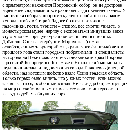
с драмтеатром находится Покровский собор: он не достроен,
изрешечен снарядами и всё равно выглядит величественно. У
настоятеля собора я попросил кусочек пробитого снарядом
купола, чтобы в Старой Ладоге братия, прихожане,
паломники, гости, туристы – словом, все смогли увидеть в
монастырском музее, наряду с экспонатами минувших веков,
эту о многом горящую «реликвию» нынешней войны.
Добавлю: Санкт-Петербург и Мариуполь (символ
освобожденных территорий от украинского фашизма) летом
прошлого года стали городами-побратимами, и специалисты
из города на Неве помогают восстанавливать храм Покрова
Пресвятой Богородицы. К нам же в Никольский монастырь
недавно приезжали подростки из города Енакиево Донецкой
области, над которым шефство взяла Ленинградская область.
Только горько было видеть, что у юных гостей, если можно
так выразиться, особенный взгляд. Не взгляд ребят, смотрящих
на мир со свойственным их возрасту живым интересом, а
взгляд людей, хлебнувших горя.