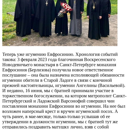
Теперь уже игумению Евфросинию. Хронология событий
такова: 3 февраля 2023 года благочинная Воскресенского
Новодевичьего монастыря в Санкт-Петербурге монахиня
Евфросиния (Берлизова) получила новое ответственное
послушание – она была назначена исполняющей обязанности
игумении обители в Старой Ладоге в связи с кончиной
прежней настоятельницы, игумении Ангелины (Васильевой).
И недавно, 16 июня, мы с братией принимали участие в
торжественном богослужении, на котором митрополит Санкт-
Петербургский и Ладожский Варсонофий совершил чин
поставления монахини Евфросинии во игумении. На нее был
возложен наперсный крест и вручен игуменский посох. А
чуть ранее, в мае-месяце, только-только услышав об ее
утверждении в должности игумении, мы с братией тут же
отправились поздравить матушку лично, взяв с собой