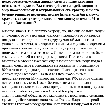
некоторые художники дарили свои лучшие картины
обители. А недавно Вы с плеядой этих людей, видящих
мир по-особенному и открывающих его красоту или его
больно ранящее несовершенство (взять хотя бы разруху
храмов), «шагнули» дальше, на московскую землю. Что
это для Вас значит?
Многое значит. И в первую очередь, то, что еще больше людей
с помощью этой выставки удалось (я крепко на это надеюсь)
погрузить в историю и атмосферу духовной жизни того
уникального места, в котором мы живем и служим, окормляем
прихожан и оказываем духовную поддержку паломникам,
приезжающим к нам отовсюду. И где, напомню, когда-то было
семь монастырей и пятнадцать церквей. Подготовка к
выставке в Москве началась еще в позапрошлом году, когда в
нашем монастыре проводилось мероприятие, посвященное
800-летию со дня рождения святого благоверного князя
Александра Невского. На нем мы познакомились с
представителями Министерства культуры РФ, курирующими
деятельность музеев. После беседы с ними я написал в
Минкульт письмо с просьбой предоставить нам площадку для
выставки работ художников Санкт-Петербурга и
Ленинградской области, отражающих православные святыни,
храмы и действующие монастыри Старой Ладоги – первой
столицы Русского государства. Вот такой площадкой и стал