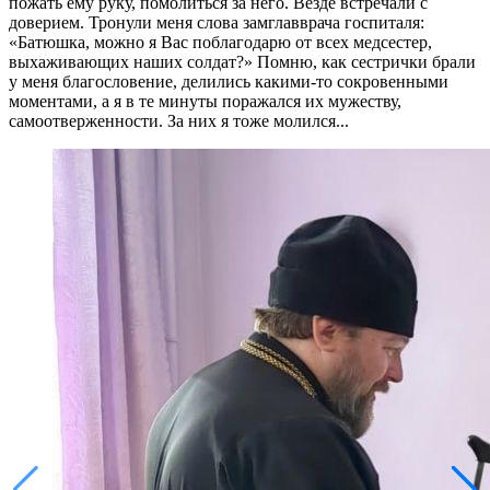
пожать ему руку, помолиться за него. Везде встречали с
доверием. Тронули меня слова замглавврача госпиталя:
«Батюшка, можно я Вас поблагодарю от всех медсестер,
выхаживающих наших солдат?» Помню, как сестрички брали
у меня благословение, делились какими-то сокровенными
моментами, а я в те минуты поражался их мужеству,
самоотверженности. За них я тоже молился...