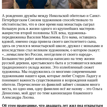
А рождению дружбы между Никольской обителью и Санкт-
Петербургским Союзом художников способствовало то
обстоятельство, что в свое время наш монастырь сыграл
большую роль в жизни одного из крупнейших мастеров-
жанристов второй половины XIX века, художника-
передвижника Василия Максимова. Его мама, оставшись
вдовой, именно сюда привела своего шестилетнего сына,
здесь он учился в монастырской школе, дружил с монахами и
впоследствии стал великим художником, о котором скажут:
«...немыслим без России, неотделим от своего народа».
Большинство работ живописца написано на тему жизни
русской деревни, крестьянского быта и устоявшегося веками
традиционного уклада жизни. Это излюбленный сюжет
художника. Мы подружились со многими современными
художниками нашего края, которые любят Старую Ладогу и
понимают важность существования и возрождения нашей
обители. Перечисление их фамилий займет слишком много
места, но одно имя, одну фамилию всё же назову – это Ольга
Денисенко, мой друг по теме канонизации блаженного
Александра Лосева.
Об этом праведнике, что двадцать лет жил под открытым