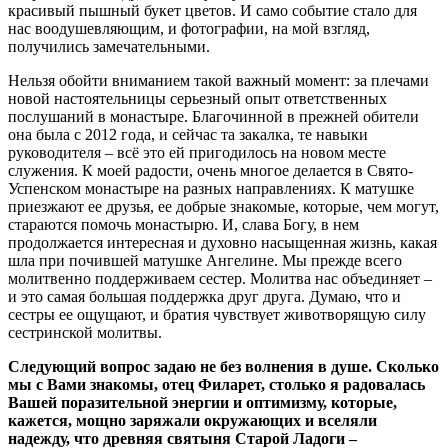
красивый пышный букет цветов. И само событие стало для
нас воодушевляющим, и фотографии, на мой взгляд,
получились замечательными.
Нельзя обойти вниманием такой важный момент: за плечами
новой настоятельницы серьезный опыт ответственных
послушаний в монастыре. Благочинной в прежней обители
она была с 2012 года, и сейчас та закалка, те навыки
руководителя – всё это ей пригодилось на новом месте
служения. К моей радости, очень многое делается в Свято-
Успенском монастыре на разных направлениях. К матушке
приезжают ее друзья, ее добрые знакомые, которые, чем могут,
стараются помочь монастырю. И, слава Богу, в нем
продолжается интересная и духовно насыщенная жизнь, какая
шла при почившей матушке Ангелине. Мы прежде всего
молитвенно поддерживаем сестер. Молитва нас объединяет –
и это самая большая поддержка друг друга. Думаю, что и
сестры ее ощущают, и братия чувствует животворящую силу
сестринской молитвы.
Следующий вопрос задаю не без волнения в душе. Сколько
мы с Вами знакомы, отец Филарет, столько я радовалась
Вашей поразительной энергии и оптимизму, которые,
кажется, мощно заряжали окружающих и вселяли
надежду, что древняя святыня Старой Ладоги –