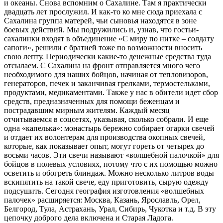
и океаны. Снова вспомним о Сахалине. Там я практически
двадцать лет прослужил. И как-то ко мне сюда приехала с
Сахалина группа матерей, чьи сыновья находятся в зоне
боевых действий. Мы подружились и, узнав, что гостьи-
сахалинки входят в объединение «С миру по нитке – солдату
сапоги», решили с братией тоже по возможности вносить
свою лепту. Периодически какие-то денежные средства туда
отсылаем. С Сахалина на фронт отправляется много чего
необходимого для наших бойцов, начиная от тепловизоров,
генераторов, печек и заканчивая грелками, термостельками,
продуктами, медикаментами. Также у нас в обители идет сбор
средств, предназначенных для помощи беженцам и
пострадавшим мирным жителям. Каждый месяц
отчитываемся в соцсетях, указывая, сколько собрали. И еще
одна «капелька»: монастырь бережно собирает огарки свечей
и отдает их волонтерам для производства окопных свечей,
которые, как показывает опыт, могут гореть от четырех до
восьми часов. Эти свечи называют «волшебной палочкой» для
бойцов в полевых условиях, потому что с их помощью можно
осветить и обогреть блиндаж. Можно несколько литров воды
вскипятить на такой свече, еду приготовить, сырую одежду
подсушить. Сегодня география изготовления «волшебных
палочек» расширяется: Москва, Казань, Ярославль, Орел,
Белгород, Тула, Астрахань, Урал, Сибирь, Чукотка и т.д. В эту
цепочку доброго дела включена и Старая Ладога.