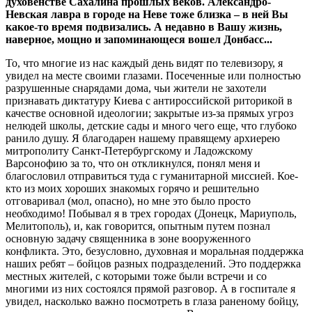
духовенстве Сахалина прошлых веков. Александро-
Невская лавра в городе на Неве тоже близка – в ней Вы
какое-то время подвизались. А недавно в Вашу жизнь,
наверное, мощно и запоминающеся вошел Донбасс...
То, что многие из нас каждый день видят по телевизору, я
увидел на месте своими глазами. Посеченные или полностью
разрушенные снарядами дома, чьи жители не захотели
признавать диктатуру Киева с антироссийской риторикой в
качестве основной идеологии; закрытые из-за прямых угроз
нелюдей школы, детские сады и много чего еще, что глубоко
ранило душу. Я благодарен нашему правящему архиерею
митрополиту Санкт-Петербургскому и Ладожскому
Варсонофию за то, что он откликнулся, понял меня и
благословил отправиться туда с гуманитарной миссией. Кое-
кто из моих хороших знакомых горячо и решительно
отговаривал (мол, опасно), но мне это было просто
необходимо! Побывал я в трех городах (Донецк, Мариуполь,
Мелитополь), и, как говорится, опытным путем познал
основную задачу священника в зоне вооруженного
конфликта. Это, безусловно, духовная и моральная поддержка
наших ребят – бойцов разных подразделений. Это поддержка
местных жителей, с которыми тоже были встречи и со
многими из них состоялся прямой разговор. А в госпитале я
увидел, насколько важно посмотреть в глаза раненому бойцу,