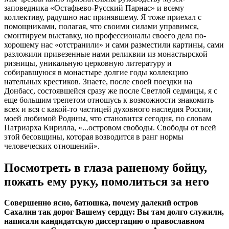
заповедника «Остафьево-Русский Парнас» и всему
коллективу, радушно нас принявшему. Я тоже приехал с
помощниками, полагая, что своими силами управимся,
смонтируем выставку, но профессионалы своего дела по-
хорошему нас «отстранили» и сами разместили картины, сами
разложили привезенные нами реликвии из монастырской
ризницы, уникальную церковную литературу и
собиравшуюся в монастыре долгие годы коллекцию
нательных крестиков. Знаете, после своей поездки на
Донбасс, состоявшейся сразу же после Светлой седмицы, я с
еще большим трепетом отношусь к возможности знакомить
всех и вся с какой-то частицей духовного наследия России,
моей любимой Родины, что становится сегодня, по словам
Патриарха Кирилла, «...островом свободы. Свободы от всей
этой бесовщины, которая возводится в ранг нормы
человеческих отношений».
Посмотреть в глаза раненому бойцу,
пожать ему руку, помолиться за него
Совершенно ясно, батюшка, почему далекий остров
Сахалин так дорог Вашему сердцу: Вы там долго служили,
написали кандидатскую диссертацию о православном