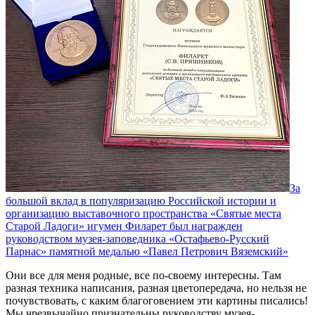
За
большой вклад в популяризацию Российской истории и
организацию выставочного пространства «Святые места
Старой Ладоги» игумен Филарет был награжден
руководством музея-заповедника «Остафьево-Русский
Парнас» памятной медалью «Павел Петрович Вяземский»
Они все для меня родные, все по-своему интересны. Там
разная техника написания, разная цветопередача, но нельзя не
почувствовать, с каким благоговением эти картины писались!
Мы чрезвычайно признательны руководству музея-