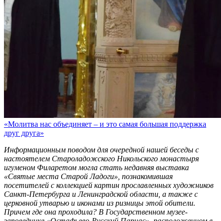
«Молитва нас объединяет – и это самая большая поддержка
друг друга»
Информационным поводом для очередной нашей беседы с
настоятелем Староладожского Никольского монастыря
игуменом Филаретом могла стать недавняя выставка
«Святые места Старой Ладоги», познакомившая
посетителей с коллекцией картин прославленных художников
Санкт-Петербурга и Ленинградской области, а также с
церковной утварью и иконами из ризницы этой обители.
Причем где она проходила? В Государственном музее-
заповеднике «Остафьево-Русский Парнас», расположенном в