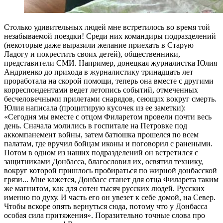
Столько удивительных людей мне встретилось во время той
незабываемой поездки! Среди них командиры подразделений
(некоторые даже выразили желание приехать в Старую
Ладогу и покрестить своих детей), общественники,
представители СМИ. Например, донецкая журналистка Юлия
Андриенко до прихода в журналистику тринадцать лет
проработала на скорой помощи, теперь она вместе с другими
корреспондентами ведет летопись событий, отмеченных
бесчеловечными прилетами снарядов, сеющих вокруг смерть.
Юлия написала (процитирую кусочек из ее заметки):
«Сегодня мы вместе с отцом Филаретом провели почти весь
день. Сначала молились в госпитале на Петровке под
аккомпанемент войны, затем батюшка прошелся по всем
палатам, где вручил бойцам иконы и поговорил с ранеными.
Потом в одном из наших подразделений он встретился с
защитниками Донбасса, благословил их, освятил технику,
вокруг которой пришлось пробираться по жирной донбасской
грязи... Мне кажется, Донбасс станет для отца Филарета таким
же магнитом, как для сотен тысяч русских людей. Русских
именно по духу. И часть его он увезет к себе домой, на Север.
Чтобы вскоре опять вернуться сюда, потому что у Донбасса
особая сила притяжения». Поразительно точные слова про