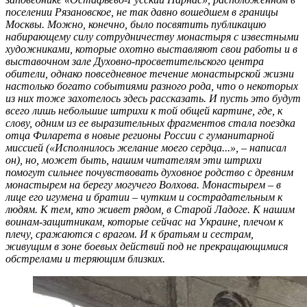
поселении Рязановское, не так давно вошедшем в границы
Москвы. Можно, конечно, было посвятить публикацию
набирающему силу сотрудничеству монастыря с известными
художниками, которые охотно выставляют свои работы и в
выставочном зале Духовно-просветительского центра
обители, однако повседневное течение монастырской жизни
настолько богато событиями разного рода, что о некоторых
из них тоже захотелось здесь рассказать. И пусть это будут
всего лишь небольшие штрихи к той общей картине, где, к
слову, одним из ее выразительных фрагментов стала поездка
отца Филарета в новые регионы России с гуманитарной
миссией («Исполнилось желание моего сердца...», – написал
он), но, может быть, нашим читателям эти штрихи
помогут сильнее почувствовать духовное родство с древним
монастырем на берегу могучего Волхова. Монастырем – в
лице его игумена и братии – чутким и сострадательным к
людям. К тем, кто живет рядом, в Старой Ладоге. К нашим
воинам-защитникам, которые сейчас на Украине, плечом к
плечу, сражаются с врагом. И к братьям и сестрам,
живущим в зоне боевых действий под не прекращающимися
обстрелами и теряющим близких.