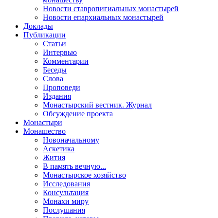
Новости ставропигиальных монастырей
Новости епархиальных монастырей
Доклады
Публикации
Статьи
Интервью
Комментарии
Беседы
Слова
Проповеди
Издания
Монастырский вестник. Журнал
Обсуждение проекта
Монастыри
Монашество
Новоначальному
Аскетика
Жития
В память вечную...
Монастырское хозяйство
Исследования
Консультация
Монахи миру
Послушания