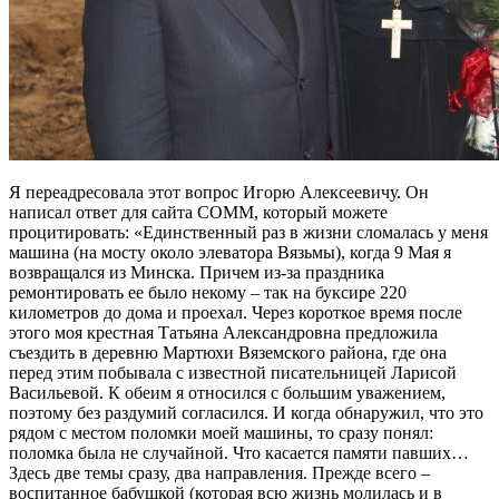
Я переадресовала этот вопрос Игорю Алексеевичу. Он
написал ответ для сайта СОММ, который можете
процитировать: «Единственный раз в жизни сломалась у меня
машина (на мосту около элеватора Вязьмы), когда 9 Мая я
возвращался из Минска. Причем из-за праздника
ремонтировать ее было некому – так на буксире 220
километров до дома и проехал. Через короткое время после
этого моя крестная Татьяна Александровна предложила
съездить в деревню Мартюхи Вяземского района, где она
перед этим побывала с известной писательницей Ларисой
Васильевой. К обеим я относился с большим уважением,
поэтому без раздумий согласился. И когда обнаружил, что это
рядом с местом поломки моей машины, то сразу понял:
поломка была не случайной. Что касается памяти павших…
Здесь две темы сразу, два направления. Прежде всего –
воспитанное бабушкой (которая всю жизнь молилась и в