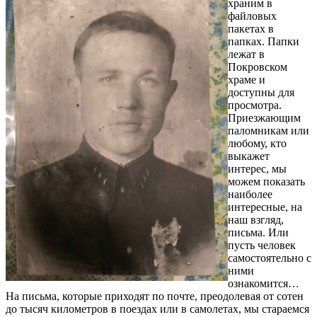
храним в
файловых
пакетах в
папках. Папки
лежат в
Покровском
храме и
доступны для
просмотра.
Приезжающим
паломникам или
любому, кто
выкажет
интерес, мы
можем показать
наиболее
интересные, на
наш взгляд,
письма. Или
пусть человек
самостоятельно с
ними
ознакомится…
На письма, которые приходят по почте, преодолевая от сотен
до тысяч километров в поездах или в самолетах, мы стараемся