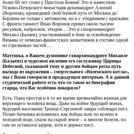
более 60 лет стоял у Престола Божия! Это и наместник
Псково-Печерского монастыря архимандрит Алипий
(Воронов), прошедший свой боевой путь от Москвы до
Берлина не только с автоматом, но и с этюдником с красками.
С фронта танкист Иван Воронов привез около тысячи
рисунков, набросков, этюдов… Это и схиархимандрит
Михаил (Балаев), участвовавший в боях за освобождение
Вязьмы от немецко-фашистских захватчиков в составе одной
из стрелковых частей…
Матушка, о Вашем духовнике схиархимандрите Михаиле
(Балаеве) и чудесном явлении его сослуживцу Царицы
Небесной, указавшей тому и другим бойцам роты путь
выхода из окружения – смертельного «Вяземского котла»,
мы с Вами говорили в предыдущем интервью. А в данной
студенческой работе есть что-то такое из биографии
старца, что Вас особенно покорило?
Есть. Одна простая и в то же время чрезвычайно важная для
верующего человека вещь. Даже на войне будущий монах,
будущий насельник Троице-Сергиевой лавры соблюдал пост.
Позже батюшка вспоминал, как бойцы шли по колено в
холодной воде, спали на сырой земле – и многие болели, но
сам он оставался здоров, хотя и держал пост.