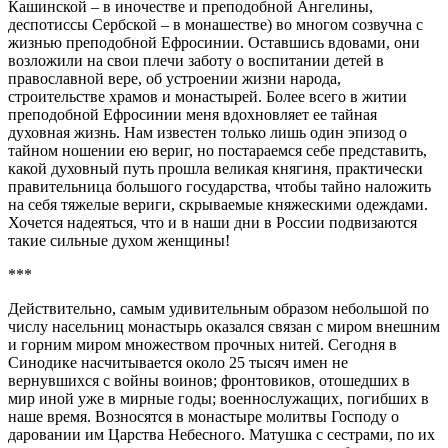
Кашинской – в иночестве и преподобной Ангелины,
деспотиссы Сербской – в монашестве) во многом созвучна с
жизнью преподобной Ефросинии. Оставшись вдовами, они
возложили на свои плечи заботу о воспитании детей в
православной вере, об устроении жизни народа,
строительстве храмов и монастырей. Более всего в житии
преподобной Ефросинии меня вдохновляет ее тайная
духовная жизнь. Нам известен только лишь один эпизод о
тайном ношении ею вериг, но постараемся себе представить,
какой духовный путь прошла великая княгиня, практически
правительница большого государства, чтобы тайно наложить
на себя тяжелые вериги, скрываемые княжескими одеждами.
Хочется надеяться, что и в наши дни в России подвизаются
такие сильные духом женщины!
***
Действительно, самым удивительным образом небольшой по
числу насельниц монастырь оказался связан с миром внешним
и горним миром множеством прочных нитей. Сегодня в
Синодике насчитывается около 25 тысяч имен не
вернувшихся с войны воинов; фронтовиков, отошедших в
мир иной уже в мирные годы; военнослужащих, погибших в
наше время. Возносятся в монастыре молитвы Господу о
даровании им Царства Небесного. Матушка с сестрами, по их