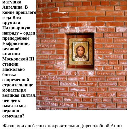
матушка
Ангелина.
В
конце прошлого
года Вам
вручили
Патриаршую
награду – орден
преподобной
Евфросинии,
великой
княгини
Московской III
степени.
Насколько
близка
современной
строительнице
монастыря
великая святая,
чей день
памяти мы
недавно
отмечали?
Жизнь моих небесных покровительниц (преподобной Анны