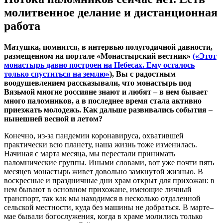
молитвенное делание и дистанционная
работа
М
атушка, помнится, в интервью полугодичной давности,
размещенном на портале «Монастырский вестник»
(«Этот
монастырь давно построен на Небесах. Ему осталось
только спуститься на землю»
), Вы с радостным
воодушевлением рассказывали, что монастырь под
Вязьмой многие россияне знают и любят – в нем бывает
много паломников, а в последнее время стала активно
приезжать молодежь. Как дальше развивались события –
нынешней весной и летом?
Конечно, из-за пандемии коронавируса, охватившей
практически всю планету, наша жизнь тоже изменилась.
Начиная с марта месяца, мы перестали принимать
паломнические группы. Иными словами, вот уже почти пять
месяцев монастырь живет довольно замкнутой жизнью. В
воскресные и праздничные дни храм открыт для прихожан: в
нем бывают в основном прихожане, имеющие личный
транспорт, так как мы находимся в несколько отдаленной
сельской местности, куда без машины не добраться. В марте–
мае бывали богослужения, когда в храме молились только