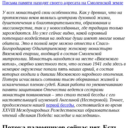
Письма памяти находят своего адресата на Смоленской земле
У всех монастырей свои особенности. Как у древних, что на
протяжении веков являлись центрами духовной жизни,
душепопечения и благотворительности, образования и
миссионерства, так и у новосозданных, где традиции только
зарождаются. Но уже сейчас видно, какой огромный
потенциал воздействия на людские души имеют многие новые
обители. Это в полной мере можно отнести к Спасо-
Богородицкому Одигитриевскому женскому монастырю
Вяземской епархии, входящей в состав Смоленской
митрополии. Монастырь находится на месте «Вяземского
котла», скорбно известного тем, что осенью 1941 года здесь в
немецкое окружение попали пять наших армий, в состав
которых входили и дивизии Московского народного ополчения.
Потери исчислялись сотнями тысяч оборванных жизней и
искалеченных пленом судеб. Какая работа по увековечиванию
памяти защитников Отечества ведется сестрами
монастыря поминовения – это стало темой беседы с его
настоятельницей игуменией Ангелиной (Нестеровой). Точнее,
продолжением нашей
первой беседы
, состоявшейся во время
XXVIII
Международных Рождественских образовательных
чтений «Великая Победа: наследие и наследники».
Потока паломников сейчас нет. Есть