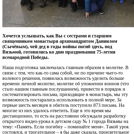
Хочется услышать, как Вы с сестрами и старшим
священником монастыря архимандритом Даниилом
(Сычёвым), чей дед в годы войны погиб здесь, под
Вязьмой, готовились ко дню празднования 75-летия
всенародной Победы.
Наша подготовка заключалась главным образом в молитве. В
связи с тем, что как-то сама собой, не по причине чьего-то
волевого решения, появилась возможность уделить больше
времени личной молитве, молитве об упокоении воинов (что
стало нашим главным послушанием), привести в порядок и
систематизировать письма, приходящие в монастырь, мы эту
возможность постарались использовать в полной мере. За
первые шесть месяцев в обитель поступило 873 письма. На
многие из них удалось ответить. Еще в это время мы
дистанционно, то есть на расстоянии обсуждали разработку
открытого видео-урока в детском саду № 1 города Вязьмы на
тему: «Память. Если погибну – поминайте меня». Такой урок
состоялся, и трогательное – я бы даже сказала, пронзительное