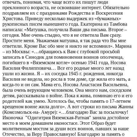
отвечать, понимая, что чаще всего их пишут люди
преклонного возраста, не освоившие интернет. Обязательно
поздравляем их с праздниками Рождества и Воскресения
Христова. Приведу несколько выдержек из «бумажных»
рукописных писем нынешнего года. Екатерина из Тамбова
написала: «Матушка, получила Ваши два письма. Второе –
сегодня. Мне очень стыдно, что я не ответила Вам сразу.
Простите меня. Уважаемая матушка, я так рада что Вы мне
ответили. Кроме Вас обо мне и никто не вспомнил». Марина
– из Москвы: «…обращаюсь к Вам с глубокой просьбой
записать в Синодик для поминовения воинов ополченца,
погибшего в «Вяземском котле» осенью 1941 года, Носова
Василия Филипповича… Все его родные много лет назад
ушли из жизни. Я – их соседка 1945 г. рождения, никогда
Василия не видела, но росла в том доме, где жила его мать, а
когда-то и он сам. Мама его, Носова Анастасия Васильевна,
была очень верующим человеком. Она много нам, соседским
детям, рассказывала о войне. Пока я жива, поминаю его и его
родителей как умею. Хотелось бы, чтобы память о 17-летнем
крещеном воине жила долго». А вот строки из письма Жанны
(Комсомольск-на- Амуре): «…благодарю Вас за посылочку!
Иконочка ​ ​"Одигитрия Вяземская-Ратная​" заняла достойное
место в моем домашнем иконостасе. Этот Образ будет
молитвенным мостом за души всех воинов, павших за наше
Отечество, за Веру Православную! Благодарю за память о