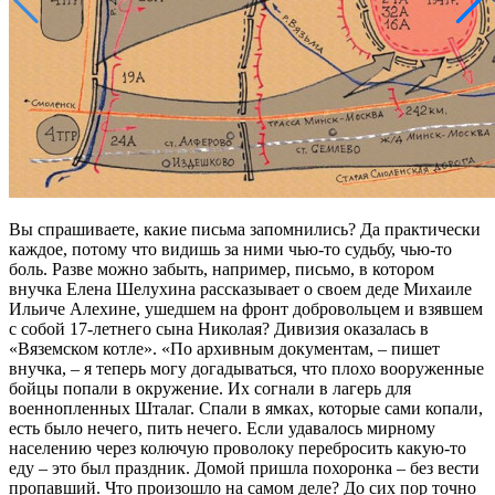
Вы спрашиваете, какие письма запомнились? Да практически
каждое, потому что видишь за ними чью-то судьбу, чью-то
боль. Разве можно забыть, например, письмо, в котором
внучка Елена Шелухина рассказывает о своем деде Михаиле
Ильиче Алехине, ушедшем на фронт добровольцем и взявшем
с собой 17-летнего сына Николая? Дивизия оказалась в
«Вяземском котле». «По архивным документам, – пишет
внучка, – я теперь могу догадываться, что плохо вооруженные
бойцы попали в окружение. Их согнали в лагерь для
военнопленных Шталаг. Спали в ямках, которые сами копали,
есть было нечего, пить нечего. Если удавалось мирному
населению через колючую проволоку перебросить какую-то
еду – это был праздник. Домой пришла похоронка – без вести
пропавший. Что произошло на самом деле? До сих пор точно