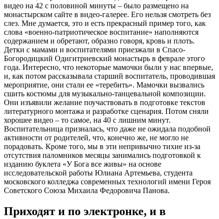
видео на 42 с половиной минуты – было размещено на
монастырском сайте в видео-галерее. Его нельзя смотреть без
слез. Мне думается, это и есть прекрасный пример того, как
слова «военно-патриотическое воспитание» наполняются
содержанием и обретают, образно говоря, кровь и плоть.
Детки с мамами и воспитателями приезжали в Спасо-
Богородицкий Одигитриевский монастырь в феврале этого
года. Интересно, что некоторые мамочки были у нас впервые,
и, как потом рассказывала старший воспитатель, проводившая
мероприятие, они стали ее «теребить». Мамочки вызвались
сшить костюмы для музыкально-танцевальной композиции.
Они изъявили желание поучаствовать в подготовке текстов
литературного монтажа и разработке сценария. Потом сняли
хорошее видео – то самое, на 40 с лишним минут.
Воспитательница призналась, что даже не ожидала подобной
активности от родителей, что, конечно же, не могло не
порадовать. Кроме того, мы в эти непривычно тихие из-за
отсутствия паломников месяцы занимались подготовкой к
изданию буклета «У Бога все живы» на основе
исследовательской работы Юлиана Артемьева, студента
московского колледжа современных технологий имени Героя
Советского Союза Михаила Федоровича Панова.
Приходят и по электронке, и в