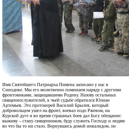
Имя Святейшего Патриарха Пимена записано у нас в
Синодике. Мы его молитвенно поминаем наряду с другими
фронтовиками, защищавшими Родину. Назову остальных
священнослужителей, к чьей судьбе обратился Юлиан
Артемьев. Это протоиерей Василий Брылев, который
добровольцем ушел на фронт, воевал подо Ржевом, на
Курской дуге и во время страшных боев дал Богу обещание:
выживу – стану священником, буду служить Господу и людям
во что бы то ни стало. Вернувшись домой инвалидом, он