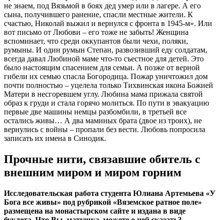
не знаем, под Вязьмой в боях дед умер или в лагере. А его
сына, получившего ранение, спасли местные жители. К
счастью, Николай выжил и вернулся с фронта в 1945-м». Или
вот письмо от Любови – его тоже не забыть! Женщина
вспоминает, что среди оккупантов были чехи, поляки,
румыны. И один румын Степан, развозивший еду солдатам,
всегда давал Любиной маме что-то съестное для детей. Это
было настоящим спасением для семьи. А позже от верной
гибели их семью спасла Богородица. Пожар уничтожил дом
почти полностью – уцелела только Тихвинская икона Божией
Матери в несгоревшем углу. Любина мама прижала святой
образ к груди и стала горячо молиться. По пути в эвакуацию
первые две машины немцы разбомбили, в третьей все
остались живы… А два маминых брата (двое из троих), не
вернулись с войны – пропали без вести. Любовь попросила
записать их имена в Синодик.
Прочные нити, связавшие обитель с
внешним миром и миром горним
Исследовательская работа студента Юлиана Артемьева «У
Бога все живы» под рубрикой «Вяземское ратное поле»
размещена на монастырском сайте и издана в виде
буклета. Что Вы, матушка, можете о ней сказать?