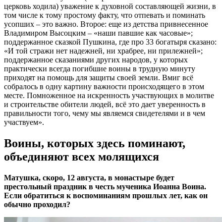
церковь ходила) уважение к духовной составляющей жизни, в
том числе к тому простому факту, что отпевать и поминать
усопших – это важно. Второе: еще из детства привнесенное
Владимиром Высоцким – «наши павшие как часовые»;
поддержанное сказкой Пушкина, где про 33 богатыря сказано:
«И той стражи нет надежней, ни храбрее, ни прилежней»;
поддержанное сказаниями других народов, у которых
практически всегда погибшие воины в трудную минуту
приходят на помощь для защиты своей земли. Вмиг всё
собралось в одну картину важности происходящего в этом
месте. Помноженное на искренность участвующих в молитве
и строительстве обители людей, всё это дает уверенность в
правильности того, чему мы являемся свидетелями и в чем
участвуем».
Воины, которых здесь поминают,
объединяют всех молящихся
Матушка, скоро, 12 августа, в монастыре будет
престольный праздник в честь мученика Иоанна Воина.
Если обратиться к воспоминаниям прошлых лет, как он
обычно проходил?