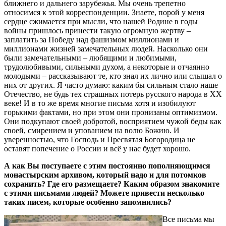
ближнего и дальнего зарубежья. Мы очень трепетно
относимся к этой корреспонденции. Знаете, порой у меня
сердце сжимается при мысли, что нашей Родине в годы
войны пришлось принести такую огромную жертву –
заплатить за Победу над фашизмом миллионами и
миллионами жизней замечательных людей. Насколько они
были замечательными – любящими и любимыми,
трудолюбивыми, сильными духом, а некоторые и отчаянно
молодыми – рассказывают те, кто знал их лично или слышал о
них от других. Я часто думаю: каким бы сильным стало наше
Отечество, не будь тех страшных потерь русского народа в ХХ
веке! И в то же время многие письма хотя и изобилуют
горькими фактами, но при этом они пронизаны оптимизмом.
Они подкупают своей добротой, восприятием чужой беды как
своей, смирением и упованием на волю Божию. И
уверенностью, что Господь и Пресвятая Богородица не
оставят попечение о России и всё у нас будет хорошо.
А как Вы поступаете с этим постоянно пополняющимся
монастырским архивом, который надо и для потомков
сохранить? Где его размещаете? Каким образом знакомите
с этими письмами людей? Можете привести несколько
таких писем, которые особенно запомнились?
Все письма мы