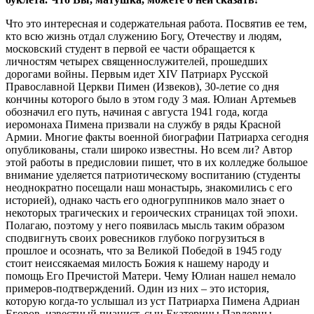
Что это интересная и содержательная работа. Посвятив ее тем,
кто всю жизнь отдал служению Богу, Отечеству и людям,
московский студент в первой ее части обращается к
личностям четырех священнослужителей, прошедших
дорогами войны. Первым идет XIV Патриарх Русской
Православной Церкви Пимен (Извеков), 30-летие со дня
кончины которого было в этом году 3 мая. Юлиан Артемьев
обозначил его путь, начиная с августа 1941 года, когда
иеромонаха Пимена призвали на службу в ряды Красной
Армии. Многие факты военной биографии Патриарха сегодня
опубликованы, стали широко известны. Но всем ли? Автор
этой работы в предисловии пишет, что в их колледже большое
внимание уделяется патриотическому воспитанию (студенты
неоднократно посещали наш монастырь, знакомились с его
историей), однако часть его одногруппников мало знает о
некоторых трагических и героических страницах той эпохи.
Полагаю, поэтому у него появилась мысль таким образом
сподвигнуть своих ровесников глубоко погрузиться в
прошлое и осознать, что за Великой Победой в 1945 году
стоит неиссякаемая милость Божия к нашему народу и
помощь Его Пречистой Матери. Чему Юлиан нашел немало
примеров-подтверждений. Один из них – это история,
которую когда-то услышал из уст Патриарха Пимена Адриан
Егоров, известный пианист, сын Екатерины Павловны