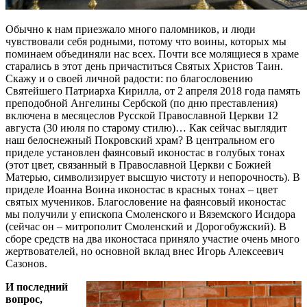
Обычно к нам приезжало много паломников, и люди
чувствовали себя родными, потому что воины, которых мы
поминаем объединяли нас всех. Почти все молящиеся в храме
старались в этот день причаститься Святых Христов Таин.
Скажу и о своей личной радости: по благословению
Святейшего Патриарха Кирилла, от 2 апреля 2018 года память
преподобной Ангелины Сербской (по дню преставления)
включена в месяцеслов Русской Православной Церкви 12
августа (30 июля по старому стилю)… Как сейчас выглядит
наш белоснежный Покровский храм? В центральном его
приделе установлен фаянсовый иконостас в голубых тонах
(этот цвет, связанный в Православной Церкви с Божией
Матерью, символизирует высшую чистоту и непорочность). В
приделе Иоанна Воина иконостас в красных тонах – цвет
святых мучеников. Благословение на фаянсовый иконостас
мы получили у епископа Смоленского и Вяземского Исидора
(сейчас он – митрополит Смоленский и Дорогобужский). В
сборе средств на два иконостаса приняло участие очень много
жертвователей, но основной вклад внес Игорь Алексеевич
Сазонов.
И последний
вопрос,