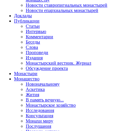
Новости ставропигиальных монастырей
Новости епархиальных монастырей
Доклады
Публикации
Статьи
Интервью
Комментарии
Беседы
Слова
Проповеди
Издания
Монастырский вестник. Журнал
Обсуждение проекта
Монастыри
Монашество
Новоначальному
Аскетика
Жития
В память вечную...
Монастырское хозяйство
Исследования
Консультация
Монахи миру
Послушания