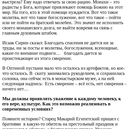
выстрела? Ему надо отвечать за свою рацию. Монахи – это
радисты у Бога, которые привлекают помощь Божию на этот
мир. На того, кто в этой помощи нуждается. Вот что такое
молитва, вот что такое богослужение, вот что такое – пойти
или не пойти на братский молебен. Это значит не исполнить
своего монашеского долга, не выйти вовремя на связь с
главным духовным штабом.
Исаак Сирин сказал: Благодать спасения не дается ни за
труды, ни за посты и молитвы, богослужения, всенощные,
какие-то внешние подвиги… благодать дается за
проистекающее из этого смирение.
В Оптиной пустыни мало что осталось из артефактов, но кое-
что осталось. В скиту занимались рукоделием, и сохранилась
солонка, она сейчас есть в монастырском музее, а на ней
следующая надпись: Есть смирение – всё есть, нет смирения –
ничего нет…
Мы должны проявлять уважение к каждому человеку, к
его вере, культуре. Как это возможно реализовать в
современных условиях?
Помните историю? Старец Макарий Египетский пришел с
братиями в какую-то обитель на престольный праздник и