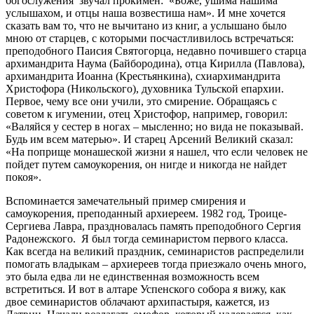
богослужения звучал прокимен: «Боже, ушима нашима
услышахом, и отцы наша возвестиша нам». И мне хочется
сказать вам то, что не вычитано из книг, а услышано было
мною от старцев, с которыми посчастливилось встречаться:
преподобного Паисия Святогорца, недавно почившего старца
архимандрита Наума (Байбородина), отца Кирилла (Павлова),
архимандрита Иоанна (Крестьянкина), схиархимандрита
Христофора (Никольского), духовника Тульской епархии.
Первое, чему все они учили, это смирение. Обращаясь с
советом к игумении, отец Христофор, например, говорил:
«Валяйся у сестер в ногах – мысленно; но вида не показывай.
Будь им всем матерью». И старец Арсений Великий сказал:
«На поприще монашеской жизни я нашел, что если человек не
пойдет путем самоукорения, он нигде и никогда не найдет
покоя».
Вспоминается замечательный пример смирения и
самоукорения, преподанный архиереем. 1982 год, Троице-
Сергиева Лавра, праздновалась память преподобного Сергия
Радонежского. Я был тогда семинаристом первого класса.
Как всегда на великий праздник, семинаристов распределили
помогать владыкам – архиереев тогда приезжало очень много,
это была едва ли не единственная возможность всем
встретиться. И вот в алтаре Успенского собора я вижу, как
двое семинаристов облачают архипастыря, кажется, из