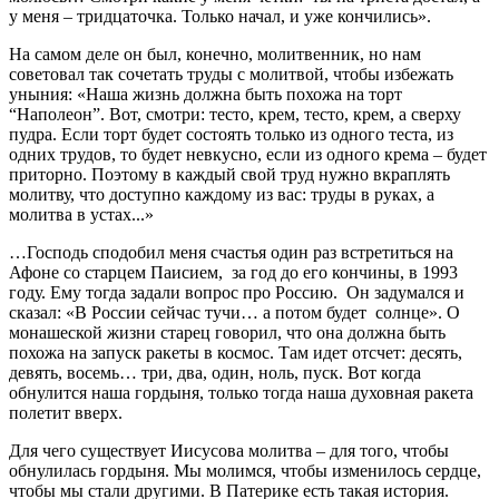
у меня – тридцаточка. Только начал, и уже кончились».
На самом деле он был, конечно, молитвенник, но нам
советовал так сочетать труды с молитвой, чтобы избежать
уныния: «Наша жизнь должна быть похожа на торт
“Наполеон”. Вот, смотри: тесто, крем, тесто, крем, а сверху
пудра. Если торт будет состоять только из одного теста, из
одних трудов, то будет невкусно, если из одного крема – будет
приторно. Поэтому в каждый свой труд нужно вкраплять
молитву, что доступно каждому из вас: труды в руках, а
молитва в устах...»
…Господь сподобил меня счастья один раз встретиться на
Афоне со старцем Паисием, за год до его кончины, в 1993
году. Ему тогда задали вопрос про Россию. Он задумался и
сказал: «В России сейчас тучи… а потом будет солнце». О
монашеской жизни старец говорил, что она должна быть
похожа на запуск ракеты в космос. Там идет отсчет: десять,
девять, восемь… три, два, один, ноль, пуск. Вот когда
обнулится наша гордыня, только тогда наша духовная ракета
полетит вверх.
Для чего существует Иисусова молитва – для того, чтобы
обнулилась гордыня. Мы молимся, чтобы изменилось сердце,
чтобы мы стали другими. В Патерике есть такая история.