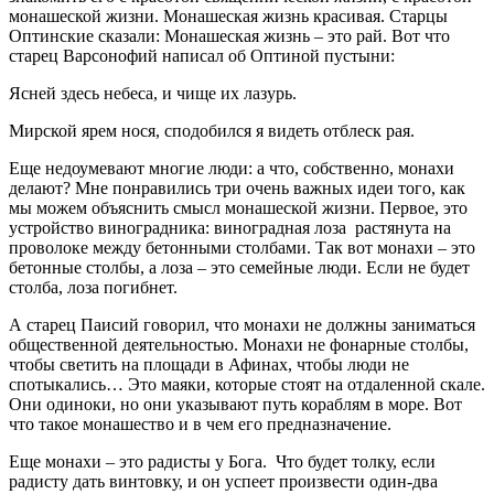
монашеской жизни. Монашеская жизнь красивая. Старцы
Оптинские сказали: Монашеская жизнь – это рай. Вот что
старец Варсонофий написал об Оптиной пустыни:
Ясней здесь небеса, и чище их лазурь.
Мирской ярем нося, сподобился я видеть отблеск рая.
Еще недоумевают многие люди: а что, собственно, монахи
делают? Мне понравились три очень важных идеи того, как
мы можем объяснить смысл монашеской жизни. Первое, это
устройство виноградника: виноградная лоза растянута на
проволоке между бетонными столбами. Так вот монахи – это
бетонные столбы, а лоза – это семейные люди. Если не будет
столба, лоза погибнет.
А старец Паисий говорил, что монахи не должны заниматься
общественной деятельностью. Монахи не фонарные столбы,
чтобы светить на площади в Афинах, чтобы люди не
спотыкались… Это маяки, которые стоят на отдаленной скале.
Они одиноки, но они указывают путь кораблям в море. Вот
что такое монашество и в чем его предназначение.
Еще монахи – это радисты у Бога. Что будет толку, если
радисту дать винтовку, и он успеет произвести один-два