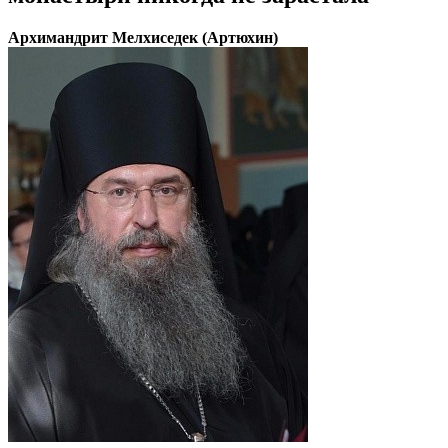
Архимандрит Мелхиседек (Артюхин)