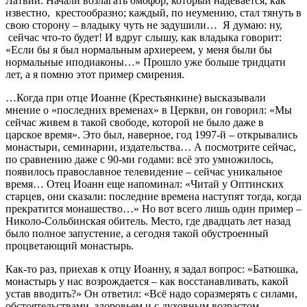
Латвии. Начали возлагать омофор, который надевается, как
известно, крестообразно; каждый, по неумению, стал тянуть в
свою сторону – владыку чуть не задушили… Я думаю: ну,
сейчас что-то будет! И вдруг слышу, как владыка говорит:
«Если бы я был нормальным архиереем, у меня были бы
нормальные иподиаконы…» Прошло уже больше тридцати
лет, а я помню этот пример смирения.
…Когда при отце Иоанне (Крестьянкине) высказывали
мнение о «последних временах» в Церкви, он говорил: «Мы
сейчас живем в такой свободе, которой не было даже в
царское время». Это был, наверное, год 1997-й – открывались
монастыри, семинарии, издательства… А посмотрите сейчас,
по сравнению даже с 90-ми годами: всё это умножилось,
появилось православное телевидение – сейчас уникальное
время… Отец Иоанн еще напоминал: «Читай у Оптинских
старцев, они сказали: последние времена наступят тогда, когда
прекратится монашество…» Но вот всего лишь один пример –
Николо-Сольбинская обитель. Место, где двадцать лет назад
было полное запустение, а сегодня такой обустроенный
процветающий монастырь.
Как-то раз, приехав к отцу Иоанну, я задал вопрос: «Батюшка,
монастырь у нас возрождается – как восстанавливать, какой
устав вводить?» Он ответил: «Всё надо соразмерять с силами,
обстоятельствами, здоровьем и с духовным возрастом