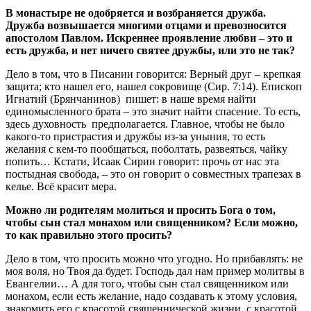
В монастыре не одобряется и возбраняется дружба.
Дружба возвышается многими отцами и превозносится
апостолом Павлом. Искреннее проявление любви – это и
есть дружба, и нет ничего святее дружбы, или это не так?
Дело в том, что в Писании говорится: Верный друг – крепкая
защита; кто нашел его, нашел сокровище (Сир. 7:14). Епископ
Игнатий (Брянчанинов) пишет: в наше время найти
единомысленного брата – это значит найти спасение. То есть,
здесь духовность предполагается. Главное, чтобы не было
какого-то пристрастия и дружбы из-за уныния, то есть
желания с кем-то пообщаться, поболтать, развеяться, чайку
попить… Кстати, Исаак Сирин говорит: прочь от нас эта
постыдная свобода, – это он говорит о совместных трапезах в
келье. Всё красит мера.
Можно ли родителям молиться и просить Бога о том,
чтобы сын стал монахом или священником? Если можно,
то как правильно этого просить?
Дело в том, что просить можно что угодно. Но прибавлять: не
моя воля, но Твоя да будет. Господь дал нам пример молитвы в
Евангелии… А для того, чтобы сын стал священником или
монахом, если есть желание, надо создавать к этому условия,
знакомить его с красотой священнической жизни, с красотой