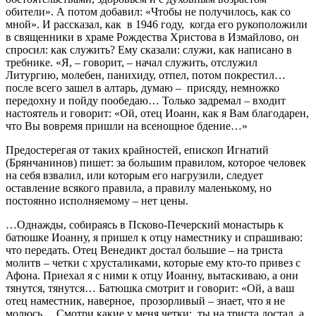
обители». А потом добавил: «Чтобы не получилось, как со
мной». И рассказал, как в 1946 году, когда его рукоположили
в священники в храме Рождества Христова в Измайлово, он
спросил: как служить? Ему сказали: служи, как написано в
требнике. «Я, – говорит, – начал служить, отслужил
Литургию, молебен, панихиду, отпел, потом покрестил…
после всего зашел в алтарь, думаю – присяду, немножко
передохну и пойду пообедаю… Только задремал – входит
настоятель и говорит: «Ой, отец Иоанн, как я Вам благодарен,
что Вы вовремя пришли на всенощное бдение…»
Предостерегая от таких крайностей, епископ Игнатий
(Брянчанинов) пишет: за большим правилом, которое человек
на себя взвалил, или которым его нагрузили, следует
оставление всякого правила, а правилу маленькому, но
постоянно исполняемому – нет цены.
…Однажды, собираясь в Псково-Печерский монастырь к
батюшке Иоанну, я пришел к отцу наместнику и спрашиваю:
что передать. Отец Венедикт достал большие – на триста
молитв – четки с хрусталиками, которые ему кто-то привез с
Афона. Приехал я с ними к отцу Иоанну, вытаскиваю, а они
тянутся, тянутся… Батюшка смотрит и говорит: «Ой, а ваш
отец наместник, наверное, прозорливый – знает, что я не
молюсь… Смотри какие у меня четки: ты на триста достал, а