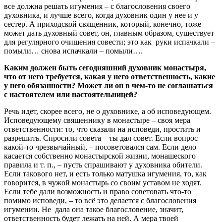
все должна решать игумения – с благословения своего
духовника, и лучше всего, когда духовник один у нее и у
сестер. А приходской священник, который, конечно, тоже
может дать духовный совет, он, главным образом, существует
для регулярного очищения совести; это как руки испачкали –
помыли… снова испачкали – помыли….
Каким должен быть сегодняшний духовник монастыря,
что от него требуется, какая у него ответственность, какие
у него обязанности? Может ли он в чем-то не соглашаться
с настоятелем или настоятельницей?
Речь идет, скорее всего, не о духовнике, а об исповедующем.
Исповедующему священнику в монастыре – своя мера
ответственности: то, что сказали на исповеди, простить и
разрешить. Спросили совета – ты дал совет. Если вопрос
какой-то чрезвычайный, – посоветовался сам. Если дело
касается собственно монастырской жизни, монашеского
правила и т. п., – пусть спрашивают у духовника обители.
Если такового нет, и есть только матушка игумения, то, как
говорится, в чужой монастырь со своим уставом не ходят.
Если тебе дали возможность и право советовать что-то
помимо исповеди, – то всё это делается с благословения
игумении. Не дала она такое благословение, значит,
ответственность будет лежать на ней. А мера твоей