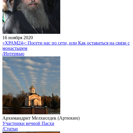
16 ноября 2020
«ХРАМ24»: Посети нас по сети, или Как оставаться на связи с
монастырем
/Интервью
Архимандрит Мелхиседек (Артюхин)
Участники вечной Пасхи
/Статьи