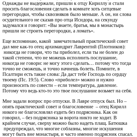
Однажды не выдержали, пришли к отцу Кириллу и стали
просить благословения сделать в комнате хоть ситцевые
перегородки, чтобы сквозняков было меньше. А он, ни слова
осудительного не сказав про отца Исидора, на секунду
задумался и говорит: «Вы знаете, братья, мы в монастырь
пришли не строить перегородки, а ломать».
Еще вспоминаю, какой замечательный практический совет
дал мне как-то отец архимандрит Лаврентий (Плотников):
никогда не говори, что ты приболел, если ты не болен до
такой степени, что не можешь исполнить послушание,
никогда не говори: не могу этого сделать… потому что тогда
точно не сможешь, и точно начнешь болеть. Помните, в
Псалтири есть такие слова: Да даст тебе Господь по сердцу
твоему (Пс. 19:5). Слово «приболел» можно и нужно
произносить по совести – если температура, давление.
Потому что ведь кто-то это твое послушание возьмет на себя.
Мне задали вопрос про отпуски. В Лавре отпуск был. Но –
опять практический совет и благословение – отец Кирилл
никого не благословлял ездить без подрясника. Как он
говорил, – без подрясника за ворота никто не ходит. В
крайнем случае, сверху можно было надеть плащ. Батюшка
предупреждал, что многие соблазны, многие искушения
могут быть вне монастыря, и часто именно подрясник спасал.