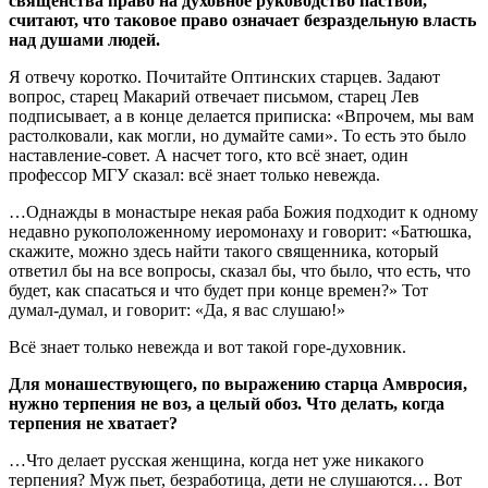
священства право на духовное руководство паствой,
считают, что таковое право означает безраздельную власть
над душами людей.
Я отвечу коротко. Почитайте Оптинских старцев. Задают
вопрос, старец Макарий отвечает письмом, старец Лев
подписывает, а в конце делается приписка: «Впрочем, мы вам
растолковали, как могли, но думайте сами». То есть это было
наставление-совет. А насчет того, кто всё знает, один
профессор МГУ сказал: всё знает только невежда.
…Однажды в монастыре некая раба Божия подходит к одному
недавно рукоположенному иеромонаху и говорит: «Батюшка,
скажите, можно здесь найти такого священника, который
ответил бы на все вопросы, сказал бы, что было, что есть, что
будет, как спасаться и что будет при конце времен?» Тот
думал-думал, и говорит: «Да, я вас слушаю!»
Всё знает только невежда и вот такой горе-духовник.
Для монашествующего, по выражению старца Амвросия,
нужно терпения не воз, а целый обоз. Что делать, когда
терпения не хватает?
…Что делает русская женщина, когда нет уже никакого
терпения? Муж пьет, безработица, дети не слушаются… Вот