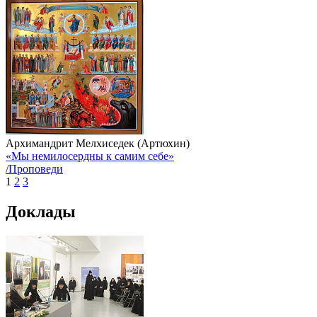
Архимандрит Мелхиседек (Артюхин)
«Мы немилосердны к самим себе»
/Проповеди
1
2
3
Доклады