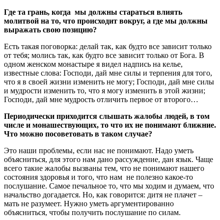
Где та грань, когда мы должны стараться влиять
молитвой на то, что происходит вокруг, а где мы должны
выражать свою позицию?
Есть такая поговорка: делай так, как будто все зависит только
от тебя; молись так, как будто все зависит только от Бога. В
одном женском монастыре я видел надпись на келье,
известные слова: Господи, дай мне силы и терпения для того,
что я в своей жизни изменить не могу; Господи, дай мне силы
и мудрости изменить то, что я могу изменить в этой жизни;
Господи, дай мне мудрость отличить первое от второго…
Периодически приходится слышать жалобы людей, в том
числе и монашествующих, то что их не понимают ближние.
Что можно посоветовать в таком случае?
Это наши проблемы, если нас не понимают. Надо уметь
объясниться, для этого нам дано рассуждение, дан язык. Чаще
всего такие жалобы вызваны тем, что не понимают нашего
состояния здоровья и того, что нам не полезно какое-то
послушание. Самое печальное то, что мы ходим и думаем, что
начальство догадается. Но, как говорится: дитя не плачет –
мать не разумеет. Нужно уметь аргументированно
объясниться, чтобы получить послушание по силам.