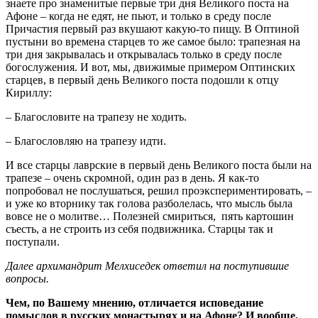
знаете про знаменитые первые три дня Великого поста на
Афоне – когда не едят, не пьют, и только в среду после
Причастия первый раз вкушают какую-то пищу. В Оптиной
пустыни во времена старцев то же самое было: трапезная на
три дня закрывалась и открывалась только в среду после
богослужения. И вот, мы, движимые примером Оптинских
старцев, в первый день Великого поста подошли к отцу
Кириллу:
– Благословите на трапезу не ходить.
– Благословляю на трапезу идти.
И все старцы лаврские в первый день Великого поста были на
трапезе – очень скромной, один раз в день. Я как-то
попробовал не послушаться, решил проэкспериментировать, –
и уже ко вторнику так голова разболелась, что мысль была
вовсе не о молитве… Полезней смириться, пять картошин
съесть, а не строить из себя подвижника. Старцы так и
поступали.
Далее архимандрит Мелхиседек ответил на поступившие
вопросы.
Чем, по Вашему мнению, отличается исповедание
помыслов в русских монастырях и на Афоне? И вообще,