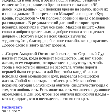
задержался в обители, а братия пошли вперед. Увидели –
египетский жрец какое-то бревно тащит и сказали: «Эй,
демон, куда идешь?» Он положил бревно на землю, избил их
и пошел дальше. Повстречал его Макарий и говорит: «Куда
идешь, трудолюбец?» Он положил бревно и начал с Макарием
разговаривать. В результате этой длинной истории жрец
покаялся, крестился и стал монахом. Макарий пишет: «Злое
слово и доброго делает злым, а доброе слово и злого делает
добрым». Поэтому надо на всех языках выучить:
«здравствуйте , благодарю, большое спасибо, все прекрасно».
Доброе слово и злого делает добрым.
…Старец Амвросий Оптинский сказал, что Страшный Суд
настанет тогда, когда исчезнет монашество. Так вот я всем
желаю, всем епархиям, которые здесь присутствуют, чтобы
тропа в монастыри никогда не зарастала, чтобы пороги
церквей были стерты… и дай Бог, чтобы каждый из нас
исполнял свой монашеский долг, радовался монашеской
жизни. Любой монастырь – отблеск рая. Меня особенно
поразила сегодня Сольбинская обитель, свидетельствующая о
том, что любовь есть. Есть молитва, есть монашеское духовное
окормление, и дай Бог, чтобы все обители приносили плоды –
кто в тридцать, кто в шестьдесят, а кто во сто крат.
Распечатать
20.11.2017