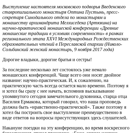
Выступление настоятеля московского подворья Введенского
ставропигиального монастыря Оптина Пустынь, пресс-
секретаря Синодального отдела по монастырям и
монашеству архимандрита Мелхиседека (Артюхина) на
научно-практической монашеской конференции «Древние
монашеские традиции в условиях современности» в рамках
регионального этапа XXVI Международных Рождественских
образовательных чтений в Переславской епархии (Николо-
Сольбинский женский монастырь, 9 ноября 2017 года)
Дорогие владыки, дорогие братья и сестры!
За последние несколько лет состоялось уже немало
монашеских конференций. Чаще всего они носят двойное
название: научно-практическая. И, к сожалению, на
практическую часть всегда остается мало времени. Поэтому я
и хотел бы сразу с нее начать, вспомнив высказывание
упомянутого сегодня замечательного духовника, старца отца
Василия Ермакова, который говорил, что наша проповедь
должна быть «нравственно-практической». Также поэтому я
хотел бы построить свое выступление преимущественно в
виде ответов на вопросы присутствующих здесь слушателей.
Накануне поездки на эту конференцию, во время воскресного