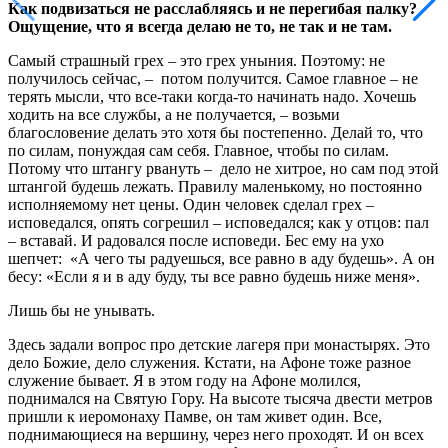
Как подвизаться не расслабляясь и не перегибая палку?
Ощущение, что я всегда делаю не то, не так и не там.
Самый страшный грех – это грех уныния. Поэтому: не
получилось сейчас, – потом получится. Самое главное – не
терять мысли, что все-таки когда-то начинать надо. Хочешь
ходить на все службы, а не получается, – возьми
благословение делать это хотя бы постепенно. Делай то, что
по силам, понуждая сам себя. Главное, чтобы по силам.
Потому что штангу рвануть – дело не хитрое, но сам под этой
штангой будешь лежать. Правилу маленькому, но постоянно
исполняемому нет цены. Один человек сделал грех –
исповедался, опять согрешил – исповедался; как у отцов: пал
– вставай. И радовался после исповеди. Бес ему на ухо
шепчет: «А чего ты радуешься, все равно в аду будешь». А он
бесу: «Если я и в аду буду, ты все равно будешь ниже меня».
Лишь бы не унывать.
Здесь задали вопрос про детские лагеря при монастырях. Это
дело Божие, дело служения. Кстати, на Афоне тоже разное
служение бывает. Я в этом году на Афоне молился,
поднимался на Святую Гору. На высоте тысяча двести метров
пришли к иеромонаху Памве, он там живет один. Все,
поднимающиеся на вершину, через него проходят. И он всех