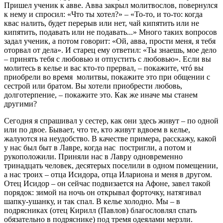
Пришел ученик к авве. Авва закрыл молитвослов, повернулся
к нему и спросил: «Что ты хотел?» – «То-то, и то-то: когда
квас налить, будет перерыв или нет, чай кипятить или не
кипятить, подавать или не подавать...» Много таких вопросов
задал ученик, а потом говорит: «Ой, авва, прости меня, я тебя
оторвал от дела». И старец ему ответил: «Ты знаешь, мое дело
– принять тебя с любовью и отпустить с любовью». Если вы
молитесь в келье и вас кто-то прервал, – покажите, чтó вы
приобрели во время молитвы, покажите это при общении с
сестрой или братом. Вы хотели приобрести любовь,
долготерпение, – покажите это. Как же иначе мы станем
другими?
Сегодня я спрашивал у сестер, как они здесь живут – по одной
или по двое. Бывает, что те, кто живут вдвоем в келье,
жалуются на неудобство. В качестве примера, расскажу, какой
у нас был быт в Лавре, когда нас постригли, а потом и
рукоположили. Приняли нас в Лавру одновременно
тринадцать человек, десятерых поселили в одном помещении,
а нас троих – отца Исидора, отца Илариона и меня в другом.
Отец Исидор – он сейчас подвизается на Афоне, завел такой
порядок: зимой на ночь он открывал форточку, натягивал
шапку-ушанку, и так спал. В келье холодно. Мы – в
подрясниках (отец Кирилл (Павлов) благословлял спать
обязательно в подряснике) под тремя одеялами мерзли.