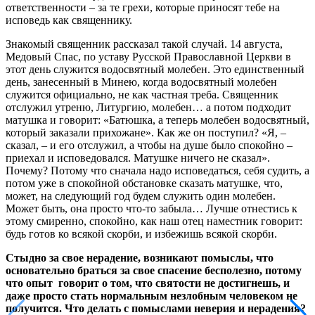
ответственности – за те грехи, которые приносят тебе на
исповедь как священнику.
Знакомый священник рассказал такой случай. 14 августа,
Медовый Спас, по уставу Русской Православной Церкви в
этот день служится водосвятный молебен. Это единственный
день, занесенный в Минею, когда водосвятный молебен
служится официально, не как частная треба. Священник
отслужил утреню, Литургию, молебен… а потом подходит
матушка и говорит: «Батюшка, а теперь молебен водосвятный,
который заказали прихожане». Как же он поступил? «Я, –
сказал, – и его отслужил, а чтобы на душе было спокойно –
приехал и исповедовался. Матушке ничего не сказал».
Почему? Потому что сначала надо исповедаться, себя судить, а
потом уже в спокойной обстановке сказать матушке, что,
может, на следующий год будем служить один молебен.
Может быть, она просто что-то забыла… Лучше отнестись к
этому смиренно, спокойно, как наш отец наместник говорит:
будь готов ко всякой скорби, и избежишь всякой скорби.
Стыдно за свое нерадение, возникают помыслы, что
основательно браться за свое спасение бесполезно, потому
что опыт говорит о том, что святости не достигнешь, и
даже просто стать нормальным незлобным человеком не
получится. Что делать с помыслами неверия и нерадения?