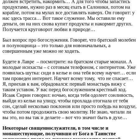
должен встретить, накормить… А для того чтобы запастись
продуктами, нужно раз в месяц ехать в Салоники, потом на
корабле, потом на мулах все доставлять наверх. Он говорит: у
нас здесь трасса… Вот такое служение. Мы оставили ему
деньги, он на них снова купит продукты и накормит других.
Получается круговорот любви в природе…
Был вопрос про богослужения. Говорят, что братский молебен
и полунощница – это только для новоначальных, а
совершенным уже можно не ходить.
Будете в Лавре – посмотрите: на братском старые монахи. А
молодые исихасты – с сотовым телефоном, с интернетом. Уже
появилась шутка: сиди в келье и она тебя всему научит… если
там проведен интернет. Научит всему тому, что не спасает…
Я, приехав к вам, обрадовался: первый монастырь вижу с
таким уставом. У вас перед богослужением крестный ход.
Исаак Сирин говорил: ночью, когда тебя одолеет сонливость,
выйди из кельи на улицу, чтобы прохлада отогнала от тебя
сон, сделай несколько поклонов или просто побудь на воздухе,
чтобы потом продолжить свою молитву. Не знаю, читали ли
вы это, но вы так и делаете – вот что значит быть в духе…
Некоторые священнослужители, в том числе и
монашествующие, получивши от Бога в Таинстве