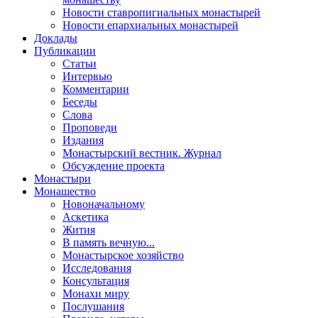
Новости ставропигиальных монастырей
Новости епархиальных монастырей
Доклады
Публикации
Статьи
Интервью
Комментарии
Беседы
Слова
Проповеди
Издания
Монастырский вестник. Журнал
Обсуждение проекта
Монастыри
Монашество
Новоначальному
Аскетика
Жития
В память вечную...
Монастырское хозяйство
Исследования
Консультация
Монахи миру
Послушания