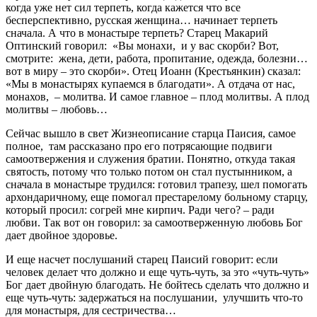
когда уже нет сил терпеть, когда кажется что все
бесперспективно, русская женщина… начинает терпеть
сначала. А что в монастыре терпеть? Старец Макарий
Оптинский говорил: «Вы монахи, и у вас скорби? Вот,
смотрите: жена, дети, работа, пропитание, одежда, болезни…
вот в миру – это скорби». Отец Иоанн (Крестьянкин) сказал:
«Мы в монастырях купаемся в благодати». А отдача от нас,
монахов, – молитва. И самое главное – плод молитвы. А плод
молитвы – любовь…
Сейчас вышло в свет Жизнеописание старца Паисия, самое
полное, там рассказано про его потрясающие подвиги
самоотвержения и служения братии. Понятно, откуда такая
святость, потому что только потом он стал пустынником, а
сначала в монастыре трудился: готовил трапезу, шел помогать
архондаричному, еще помогал престарелому больному старцу,
который просил: согрей мне кирпич. Ради чего? – ради
любви. Так вот он говорил: за самоотверженную любовь Бог
дает двойное здоровье.
И еще насчет послушаний старец Паисий говорит: если
человек делает что должно и еще чуть-чуть, за это «чуть-чуть»
Бог дает двойную благодать. Не бойтесь сделать что должно и
еще чуть-чуть: задержаться на послушании, улучшить что-то
для монастыря, для сестричества…