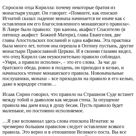
Спросили отца Кирилла: почему некоторые братия из
монастыря уходят. Он говорит: «Помните, как епископ
Игнатий сказал: падение монаха начинается не иначе как с
оставления им его благословленного монашеского правила».
В Лавре было правило: три канона, акафист Спасителю (в
пятницу акафист Божией Матери), глава Евангелия, две
главы Апостольских посланий и одна кафизма. Эта практика
была много лет, потом она перешла в Оптину пустынь, другие
монастыри Православной Церкви. И я своими глазами видел,
что отец Кирилл сам неукоснительно правило соблюдал.
«Умри, а правило исполни», – это его слова. За час до
братского обеда, ровно в полдень, он приходил в келью, и
начиналось чтение монашеского правила. Новоначальные
послушники, монахи – все приходили на правило в его келью,
даже в коридоре стояли…
Исаак Сирин говорил, что правило на Страшном Суде встанет
между тобой и дьяволом как медная стена. За опущение
правила мы даем вход в душу бесам. Пусть правило будет
маленькое, но постоянно исполняемое.
…Я уже вспоминал здесь слова епископа Игнатия: за
чрезмерно большим правилом следует оставление всякого
правила. Это верно и в отношении Великого поста. Вы все