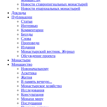
Новости ставропигиальных монастырей
Новости епархиальных монастырей
Доклады
Публикации
Статьи
Интервью
Комментарии
Беседы
Слова
Проповеди
Издания
Монастырский вестник. Журнал
Обсуждение проекта
Монастыри
Монашество
Новоначальному
Аскетика
Жития
В память вечную...
Монастырское хозяйство
Исследования
Консультация
Монахи миру
Послушания