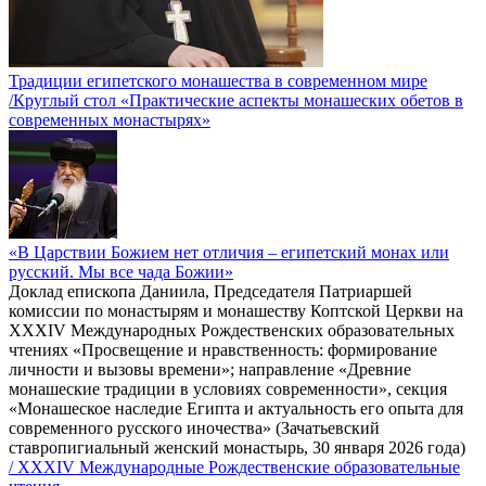
Традиции египетского монашества в современном мире
/Круглый стол «Практические аспекты монашеских обетов в
современных монастырях»
«В Царствии Божием нет отличия – египетский монах или
русский. Мы все чада Божии»
Доклад епископа Даниила, Председателя Патриаршей
комиссии по монастырям и монашеству Коптской Церкви на
XXXIV Международных Рождественских образовательных
чтениях «Просвещение и нравственность: формирование
личности и вызовы времени»; направление «Древние
монашеские традиции в условиях современности», секция
«Монашеское наследие Египта и актуальность его опыта для
современного русского иночества» (Зачатьевский
ставропигиальный женский монастырь, 30 января 2026 года)
/ XXXIV Международные Рождественские образовательные