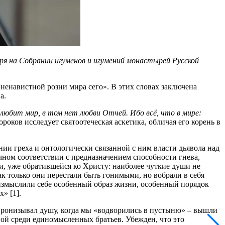
я на Собрании игуменов и игумений монастырей Русской
енавистной розни мира сего». В этих словах заключена
а.
 любит мир, в том нет любви Отчей. Ибо всё, что в мире:
ороков исследует святоотеческая аскетика, обличая его корень в
ии греха и онтологически связанной с ним власти дьявола над
чном соответствии с предназначением способности гнева,
и, уже обратившейся ко Христу: наиболее чуткие души не
к только они перестали быть гонимыми, но вобрали в себя
и измыслили себе особенный образ жизни, особенный порядок
» [1].
 пронизывал душу, когда мы «водворились в пустыню» – вышли
ной среди единомысленных братьев. Убежден, что это