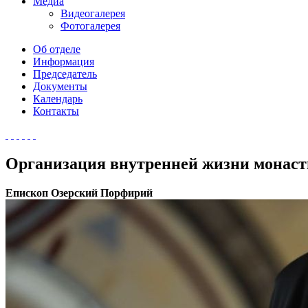
Медиа
Видеогалерея
Фотогалерея
Об отделе
Информация
Председатель
Документы
Календарь
Контакты
Организация внутренней жизни монаст
Епископ Озерский Порфирий