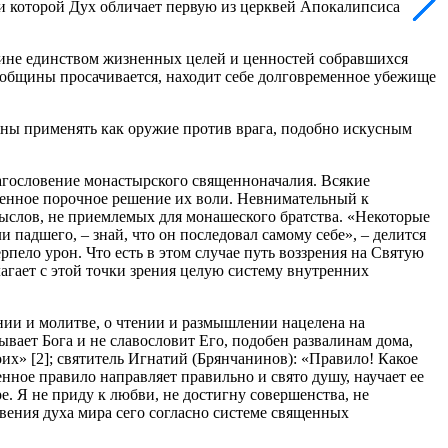
ии которой Дух обличает первую из церквей Апокалипсиса
щине единством жизненных целей и ценностей собравшихся
и общины просачивается, находит себе долговременное убежище
ны применять как оружие против врага, подобно искусным
лагословение монастырского священноначалия. Всякие
твенное порочное решение их воли. Невнимательный к
ыслов, не приемлемых для монашеского братства. «Некоторые
ли падшего, – знай, что он последовал самому себе», – делится
ело урон. Что есть в этом случае путь воззрения на Святую
агает с этой точки зрения целую систему внутренних
нии и молитве, о чтении и размышлении нацелена на
вает Бога и не славословит Его, подобен развалинам дома,
их» [2]; святитель Игнатий (Брянчанинов): «Правило! Какое
ное правило направляет правильно и свято душу, научает ее
е. Я не приду к любви, не достигну совершенства, не
овения духа мира сего согласно системе священных