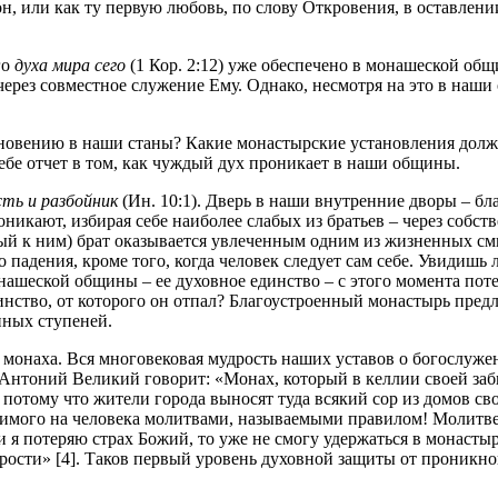
, или как ту первую любовь, по слову Откровения, в оставлен
го
духа мира сего
(1 Кор. 2:12) уже обеспечено в монашеской об
 через совместное служение Ему. Однако, несмотря на это в наш
новению в наши станы? Какие монастырские установления долж
ебе отчет в том, как чуждый дух проникает в наши общины.
сть и разбойник
(Ин. 10:1). Дверь в наши внутренние дворы – б
оникают, избирая себе наиболее слабых из братьев – через собс
ый к ним) брат оказывается увлеченным одним из жизненных см
ого падения, кроме того, когда человек следует сам себе. Увидишь 
еской общины – ее духовное единство – с этого момента потерп
инство, от которого он отпал? Благоустроенный монастырь предл
нных ступеней.
 монаха. Вся многовековая мудрость наших уставов о богослуже
Антоний Великий говорит: «Монах, который в келлии своей забы
 потому что жители города выносят туда всякий сор из домов сво
димого на человека молитвами, называемыми правилом! Молитвен
 я потеряю страх Божий, то уже не смогу удержаться в монастыр
дрости» [4]. Таков первый уровень духовной защиты от проникн