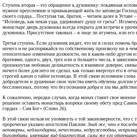
Ступень вторая – это обращение к духовнику: покаянная испо
нужное преуспеяние и привыкающий жить по заповеди Господн
своего сердца... Поступая так, братия, – читаем далее в Уста
“Исповедь, как некая узда, удерживает душу от греха”. Игуме
монастыре дверь духовника всегда открыта для встречи в уроч
духовника. Присутствие таковых – в лице ли игумена, или ег
Третья ступень. Если духовник видит, что не в силах помочь б
ничего и не распоряжайся по собственному произволу ни в чем
относительно изменения должности, ни в каком-либо другом из 
братиями, одного, двух, трех или и большего числа, в зависимо
проникнутая любовью деликатность и взаимное доверие, связыв
ничего более для него не сделал, как только ввергнул его в от
строгий канон о тайне исповеди. В этой связи вспомним слов
добродетели и душевные свои чувства иметь обучены долгим уч
бессловесных, потому что без познания добра и зла мы действи
К сожалению, нередки случаи, когда монах ставит свое мнение
решение оставить монастырь вопреки своему обету пред Самим
гордых – Сам Бог» (Слово 26).
В этой связи нельзя не упомянуть о той закономерности, что с
пророчески указано апостолом Павлом:
Знай же, что в послед
непокорны, неблагодарны, нечестивы, недружелюбны, неприми
боголюбивы, имеющие вид благочестия, силы же его отрекшие