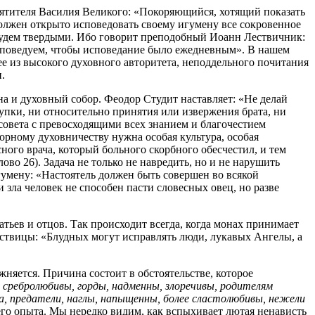
вятителя Василия Великого: «Покоряющийся, хотящий показать
лжен открыто исповедовать своему игумену все сокровенное
ем будем твердыми. Ибо говорит преподобный Иоанн Лествичник:
 заповедуем, чтобы исповедание было ежедневным». В нашем
ее из высокого духовного авторитета, неподдельного почитания
.
на и духовный собор. Феодор Студит наставляет: «Не делай
упки, ни относительно принятия или извержения брата, ни
 совета с превосходящими всех знанием и благочестием
оборному духовничеству нужна особая культура, особая
ого врача, который больного скорбного обесчестил, и тем
ово 26). Задача не только не навредить, но и не нарушить
гумену: «Настоятель должен быть совершен во всякой
зла человек не способен пасти словесных овец, но разве
тьев и отцов. Так происходит всегда, когда монах принимает
ествицы: «Блудных могут исправлять люди, лукавых Ангелы, а
жняется. Причина состоит в обстоятельстве, которое
 сребролюбивы, горды, надменны, злоречивы, родителям
а, предатели, наглы, напыщенны, более сластолюбивы, нежели
оего опыта. Мы нередко видим, как вспыхивает лютая ненависть