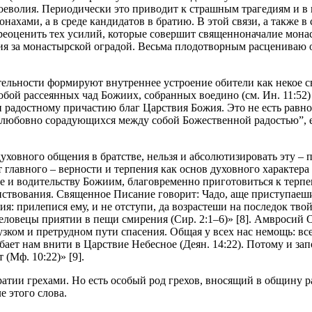
воеволия. Периодически это приводит к страшным трагедиям и в
онахами, а в среде кандидатов в братию. В этой связи, а также 
переоценить тех усилий, которые совершит священноначалие мон
ния за монастырской оградой. Весьма плодотворным расцениваю
тельности формируют внутреннее устроение обители как некое 
ой рассеянных чад Божиих, собранных воедино (см. Ин. 11:52)
и радостному причастию благ Царствия Божия. Это не есть рав
, “любовно сорадующихся между собой Божественной радостью”
ховного общения в братстве, нельзя и абсолютизировать эту – 
 главного – верности и терпения как основ духовного характера
 и водительству Божиим, благовременно приготовиться к терпе
нствования. Священное Писание говорит: Чадо, аще приступаеши
ния: прилепися ему, и не отступи, да возрастеши на последок твой
 человецы приятии в пещи смирения (Сир. 2:1–6)» [8]. Амвросий
узком и претрудном пути спасения. Общая у всех нас немощь: все
ает нам внити в Царствие Небесное (Деян. 14:22). Потому и за
 (Мф. 10:22)» [9].
атии грехами. Но есть особый род грехов, вносящий в общину р
е этого слова.