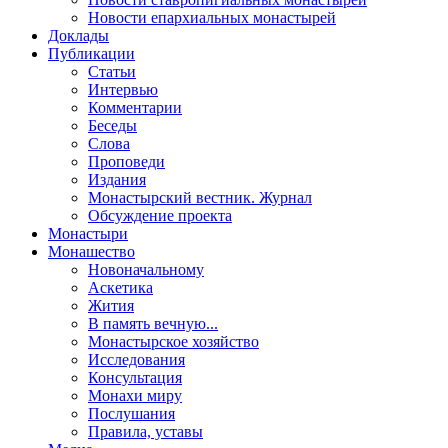
Новости епархиальных монастырей
Доклады
Публикации
Статьи
Интервью
Комментарии
Беседы
Слова
Проповеди
Издания
Монастырский вестник. Журнал
Обсуждение проекта
Монастыри
Монашество
Новоначальному
Аскетика
Жития
В память вечную...
Монастырское хозяйство
Исследования
Консультация
Монахи миру
Послушания
Правила, уставы