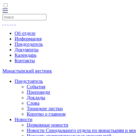
Об отделе
Информация
Председатель
Документы
Календарь
Контакты
Монастырский вестник
Предстоятель
События
Проповеди
Доклады
Слова
Троицкие листки
Коротко о главном
Новости
Церковные новости
Новости Синодального отдела по монастырям и мо
Новости ставропигиальных монастырей