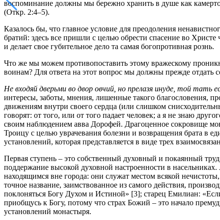
воспоминание должны мы бережно хранить в душе как камертон
(Откр. 2:4–5).
Казалось бы, что главное условие для преодоления ненавистно
братий: здесь все пришли с целью обрести спасение во Христе
и делает свое губительное дело та самая богопротивная рознь.
Что же мы можем противопоставить этому вражескому проник
воинам? Для ответа на этот вопрос мы должны прежде отдать с
Не входяй дверьми во двор овчий, но прелазя инуде, той тать е
интересы, заботы, мнения, лишенные такого благословения, пр
движениям внутри своего сердца (или слишком снисходительн
говорят: от того, или от того падает человек; а я не знаю друг
своим наблюдением авва Дорофей. Драгоценное сокровище монаш
Троицу с целью уврачевания болезни и возвращения брата в ед
установлений, которая представляется в виде трех взаимосвяза
Первая ступень – это собственный духовный и покаянный труд
поддержание высокой духовной настроенности в насельниках. 
находящимся вне города: они служат местом всякой нечистоты,
точное название, заимствованное из самого действия, произво
поклоняться Богу Духом и Истиной» [3]; старец Емилиан: «Если
приобщусь к Богу, потому что страх Божий – это начало прему
установлений монастыря.