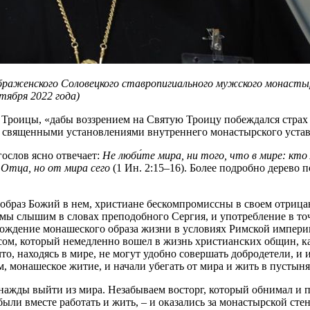
браженского Соловецкого ставропигиального мужского монастыр
тября 2022 года)
роицы, «дабы воззрением на Святую Троицу побеждался страх н
 священными установлениями внутреннего монастырского устав
гослов ясно отвечает:
Не люби́те мира, ни того, что в мире: кто
 Отца, но от мира сего
(1 Ин. 2:15–16). Более подробно дерево п
образ Божий в нем, христиане бескомпромиссны в своем отрицан
ю мы слышим в словах преподобного Сергия, и употребление в то
хождение монашеского образа жизни в условиях Римской импери
ом, который немедленно вошел в жизнь христианских общин, ка
то, находясь в мире, не могут удобно совершать добродетели, 
 монашеское житие, и начали убегать от мира и жить в пустынях
днажды выйти из мира. Незабываем восторг, который обнимал и
ли вместе работать и жить, – и оказались за монастырской сте