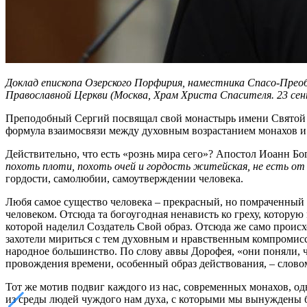
Доклад епископа Озерского Порфирия, наместника Спасо-Прео
Православной Церкви (Москва, Храм Христа Спасителя. 23 сен
Преподобный Сергий посвящал свой монастырь имени Святой Т
формула взаимосвязи между духовным возрастанием монахов и
Действительно, что есть «рознь мира сего»? Апостол Иоанн Бо
похоть плоти, похоть очей и гордость житейская, не есть от
гордости, самолюбии, самоутверждении человека.
Любя самое существо человека – прекрасный, но помраченный 
человеком. Отсюда та богоугодная ненависть ко греху, котору
которой наделил Создатель Свой образ. Отсюда же само проис
захотели мириться с тем духовным и нравственным компромисс
народное большинство. По слову аввы Дорофея, «они поняли, ч
провождения времени, особенный образ действования, – словом,
Тот же мотив подвиг каждого из нас, современных монахов, о
из среды людей чуждого нам духа, с которыми мы вынуждены бы