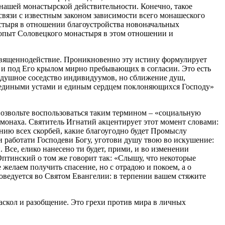
 нашей монастырской действительности. Конечно, такое
в связи с известным законом зависимости всего монашеского
астыря в отношении благоустройства новоначальных
 опыт Соловецкого монастыря в этом отношении и
священнодействие. Проникновенно эту истину формулирует
 и под Его крылом мирно пребывающих в согласии. Это есть
нодушное соседство индивидуумов, но сближение душ,
, едиными устами и единым сердцем поклоняющихся Господу»
позвольте воспользоваться таким термином – «социальную
 монаха. Святитель Игнатий акцентирует этот момент словами:
нию всех скорбей, какие благоугодно будет Промыслу
 работати Господеви Богу, уготови душу твою во искушение:
. Все, елико нанесено ти будет, прими, и во изменении
 Оптинский о том же говорит так: «Слышу, что некоторые
 желаем получить спасение, но с отрадою и покоем, а о
поведуется во Святом Евангелии: в терпении вашем стяжите
аскол и разобщение. Это грехи против мира в личных