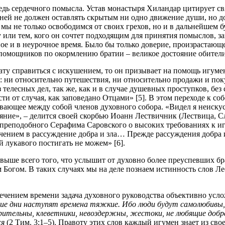
ведь сердечного помысла. Устав монастыря Хиландар цитирует с
ей не должен оставлять скрытым ни одно движение души, но до
ве – мы не только освободимся от своих грехов, но и в дальнейш
ну или тем, кого он сочтет подходящим для принятия помыслов,
ное и в неурочное время. Было бы только доверие, произрастающ
о помощников по окормлению братии – великое достояние обители
рату справиться с искушением, то он призывает на помощь игуме
: ни относительно путешествия, ни относительно продажи и пок
телесных дел, так же, как и в случае душевных проступков, без
сти от случая, как заповедано Отцами» [5]. В этом переходе к с
ающее между собой членов духовного собора. «Видел я неискусн
чаяние», – делится своей скорбью Иоанн Лествичник (Лествица, Сл
а преподобного Серафима Саровского о высоких требованиях к и
ением в рассуждение добра и зла… Прежде рассуждения добра и 
й лукавого постигать не можем» [6].
 выше всего того, что услышит от духовно более преуспевших бра
 Богом. В таких случаях мы на деле познаем истинность слов Л
 течением времени задача духовного руководства объективно усло
ние дни наступят времена тяжкие. Ибо люди будут самолюбивы,
рительны, клеветники, невоздержны, жестоки, не любящие добр
ся
(2 Тим. 3:1–5). Правоту этих слов каждый игумен знает из св