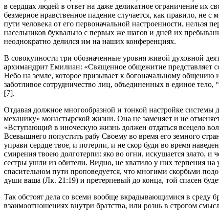
в сердцах людей в ответ на даже деликатное ограничение их с
безмерное нравственное падение случается, как правило, не с м
пути человека от его первоначальной настроенности, нельзя 
насельников буквально с первых же шагов и дней их пребыва
неоднократно делился им на наших конференциях.
В совокупности три обозначенные уровня живой духовной дея
архимандрит Емилиан: «Священное общежитие представляет соб
Небо на земле, которое призывает к богоначальному общению 
заботливое сотрудничество лиц, объединенных в единое тело
[7].
Отдавая должное многообразной и тонкой настройке системы ду
механику» монастырской жизни. Она не заменяет и не отменяет
«Вступающий в иноческую жизнь должен отдаться всецело воле
Всевышнего попустить рабу Своему во время его земного стра
управи сердце твое, и потерпи, и не скор буди во время наведе
смирения твоею долготерпи: яко во огни, искушается злато, и
сестры ушли из обители. Видно, не хватило у них терпения на 
спасительном пути проповедуется, что многими скорбьми подоб
души ваша (Лк. 21:19) и претерпевый до конца, той спасен будет
Так обстоят дела со всеми вообще вкрадывающимися в среду бр
взаимоотношениях внутри братства, или рознь в строгом смысл