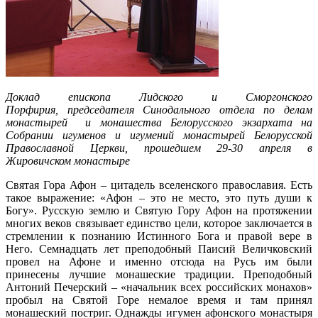
Доклад епископа Лидского и Сморгонского
Порфирия, председателя Синодального отдела по делам
монастырей и монашества Белорусского экзархата на
Собрании игуменов и игумений монастырей Белорусской
Православной Церкви, прошедшем 29-30 апреля в
Жировичском монастыре
Святая Гора Афон – цитадель вселенского православия. Есть
такое выражение: «Афон – это не место, это путь души к
Богу». Русскую землю и Святую Гору Афон на протяжении
многих веков связывает единство цели, которое заключается в
стремлении к познанию Истинного Бога и правой вере в
Него. Семнадцать лет преподобный Паисий Величковский
провел на Афоне и именно отсюда на Русь им были
принесены лучшие монашеские традиции. Преподобный
Антоний Печерский – «начальник всех российских монахов»
пробыл на Святой Горе немалое время и там принял
монашеский постриг. Однажды игумен афонского монастыря