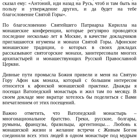
сказал ему: «Антоний, иди назад на Русь, чтоб и там быть на
пользу и утверждение других, и да будет на тебе
благословение Святой Горы».
По благословению Святейшего Патриарха Кирилла на
монашеские конференции, которые регулярно проводятся
последние несколько лет в Москве, в качестве докладчиков
приглашаются игумены и монахи Святой Горы. Афонские
монашеские традиции, о которых в своих докладах
рассказывают святогорские монахи, заинтересовали многих
архипастырей и монашествующих Русской Православной
Церкви.
Дивные пути промысла Божия привели и меня на Святую
Гору Афон как монаха, который с большим интересом
относится к афонской монашеской практике. Дважды я
посещал Ватопедский монастырь и жил там по месяцу. В
своем докладе мне вкратце хотелось бы поделиться с Вами
впечатлением от этих посещений.
Важно отметить, что Ватопедский монастырь –
многонациональное братство. Греки, русские, болгары,
румыны, французы, бразильцы, аргентинцы… Любовь к
монашеской жизни и желание встречи с Живым Богом
соединили всех этих людей в одном монастыре под мудрым