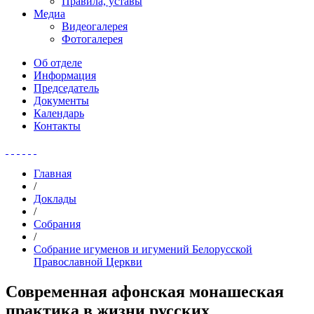
Правила, уставы
Медиа
Видеогалерея
Фотогалерея
Об отделе
Информация
Председатель
Документы
Календарь
Контакты
Главная
/
Доклады
/
Собрания
/
Собрание игуменов и игумений Белорусской
Православной Церкви
Современная афонская монашеская
практика в жизни русских