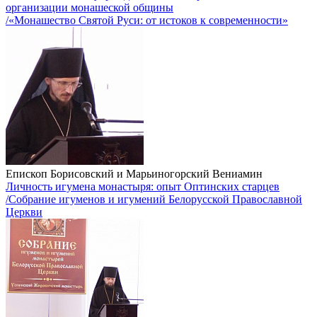
организации монашеской общины
/«Монашество Святой Руси: от истоков к современности»
Епископ Борисовский и Марьиногорский Вениамин
Личность игумена монастыря: опыт Оптинских старцев
/Собрание игуменов и игумений Белорусской Православной
Церкви