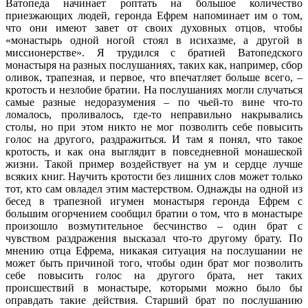
Ватопеда начинает роптать на большое количество
приезжающих людей, геронда Ефрем напоминает им о том,
что они имеют завет от своих духовных отцов, чтобы
«монастырь одной ногой стоял в исихазме, а другой в
миссионерстве». Я трудился с братией Ватопедского
монастыря на разных послушаниях, таких как, например, сбор
оливок, трапезная, и первое, что впечатляет больше всего, –
кротость и незлобие братии. На послушаниях могли случаться
самые разные недоразумения – по чьей-то вине что-то
ломалось, проливалось, где-то неправильно накрывались
столы, но при этом никто не мог позволить себе повысить
голос на другого, раздражиться. И там я понял, что такое
кротость, и как она выглядит в повседневной монашеской
жизни. Такой пример воздействует на ум и сердце лучше
всяких книг. Научить кротости без лишних слов может только
тот, кто сам овладел этим мастерством. Однажды на одной из
бесед в трапезной игумен монастыря геронда Ефрем с
большим огорчением сообщил братии о том, что в монастыре
произошло возмутительное бесчинство – один брат с
чувством раздражения высказал что-то другому брату. По
мнению отца Ефрема, никакая ситуация на послушании не
может быть причиной того, чтобы один брат мог позволить
себе повысить голос на другого брата, нет таких
происшествий в монастыре, которыми можно было бы
оправдать такие действия. Старший брат по послушанию