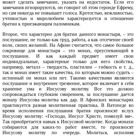
может сделать замечание, указать на недостаток. Если его
замечания игнорируются, он говорит об этом геронде Ефрему,
но сам никогда не повышает голоса. Кротостью, вежливостью,
учтивостью и миролюбием характеризуется и отношение
братии к приезжающим паломникам.
Второе, что характерно для братии данного монастыря, – это
послушание, не только как труд, работа, а как отсечение своей
воли, своих желаний. На Афоне считается, что самое большое
сокровище для монастыря – это монах, преуспевающий в
послушании. И как каждый предмет имеет свои
индивидуальные, характерные только для него свойства,
например, металл – твердость, пластилин – гибкость и т. д.,
так и монах имеет такие качества, по которым можно судить –
истинный он монах или нет. Такими качествами являются
послушание и внутреннее трезвение, которое включает в себя
хранение ума и Иисусову молитву. Все это должно
сопровождаться глубоким смирением, за послушание дается
монаху Иисусова молитва как дар. В Афонских монастырях
практикуется разная молитвенная практика. В Ватопеде во
время исполнения послушания братия произносят вслух
Иисусову молитву: «Господи, Иисусе Христе, помилуй мя».
Так приобретается навык к Иисусовой молитве. Когда монахи
собираются для каких-то работ вместе, то произносят
Иисусову молитву по очереди. Молиться, исполняя