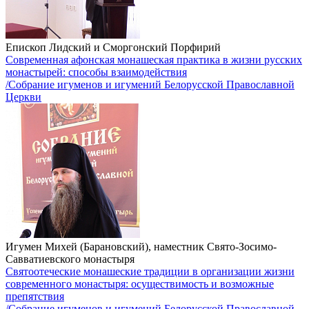
Епископ Лидский и Сморгонский Порфирий
Современная афонская монашеская практика в жизни русских
монастырей: способы взаимодействия
/Собрание игуменов и игумений Белорусской Православной
Церкви
Игумен Михей (Барановский), наместник Свято-Зосимо-
Савватиевского монастыря
Святоотеческие монашеские традиции в организации жизни
современного монастыря: осуществимость и возможные
препятствия
/Собрание игуменов и игумений Белорусской Православной