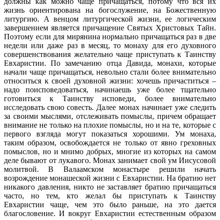
должны как можно чаще причащаться, потому что вся их
жизнь ориентирована на богослужение, на Божественную
литургию. А венцом литургической жизни, ее логическим
завершением является причащение Святых Христовых Тайн.
Поэтому если для мирянина нормально причащаться раз в две
недели или даже раз в месяц, то монаху для его духовного
совершенствования желательно чаще приступать к Таинству
Евхаристии. По замечанию отца Давида, монахи, которые
начали чаще причащаться, невольно стали более внимательно
относиться к своей духовной жизни: хочешь причаститься –
надо поисповедоваться, начинаешь уже более тщательно
готовиться к Таинству исповеди, более внимательно
исследовать свою совесть. Далее монах начинает уже следить
за своими мыслями, отслеживать помыслы, причем обращает
внимание не только на плохие помыслы, но и на те, которые с
первого взгляда могут показаться хорошими. Ум монаха,
таким образом, освобождается не только от явно греховных
помыслов, но и мнимо добрых, многие из которых на самом
деле бывают от лукавого. Монах занимает свой ум Иисусовой
молитвой. В Валаамском монастыре решили начать
возрождение монашеской жизни с Евхаристии. На братию нет
никакого давления, никто не заставляет братию причащаться
часто, но тем, кто желал бы приступать к Таинству
Евхаристии чаще, чем это было раньше, на это дается
благословение. И вокруг Евхаристии естественным образом