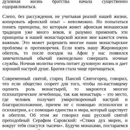
духовная жизнь братства начала существенно
оздоравливаться.
Слепо, без рассуждения, не учитывая реалий нашей жизни,
копировать афонский опыт – невозможно. Но попытаться
понять принципы, по которым живет афонская монашеская
традиция уже много веков, и разумно применять эти
принципы в нашей монастырской жизни мне кажется очень
важным. Это может разрешить многие наши монастырские
проблемы и противоречия. Если взять нашу Жировицкую
обитель, то после поездок на Афон у нас появился
замечательный обычай еженедельно совершать ночные
службы. Ночная молитва очень питает духовную жизнь и дает
хороший настрой душе. Братия стала чаще причащаться.
Современный святой, старец Паисий Святогорец, говорил,
что если общество созреет для того, чтобы по-настоящему
оценить роль монастырей, то закроются многие
психиатрические лечебницы, так как монастырь – это место,
где человек получает умиротворенный настрой и
благорасположение, причем не с помощью психологии и
психиатрии, а с помощью единства и мира, который царствует
в обители. Об этом же говорил наш русский святой
преподобный Серафим Саровский: «Стяжи дух мирен, и
вокруг тебя спасутся тысячи». Будучи монахами, постараемся