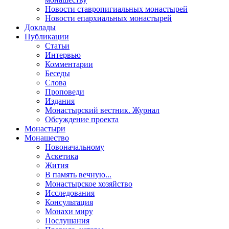
Новости ставропигиальных монастырей
Новости епархиальных монастырей
Доклады
Публикации
Статьи
Интервью
Комментарии
Беседы
Слова
Проповеди
Издания
Монастырский вестник. Журнал
Обсуждение проекта
Монастыри
Монашество
Новоначальному
Аскетика
Жития
В память вечную...
Монастырское хозяйство
Исследования
Консультация
Монахи миру
Послушания