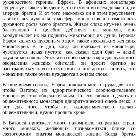
руководством геронды Ефрема. В афонских монастырях
существует такое убеждение, что игумен во всем должен идти
впереди братии. И от того, насколько он в этом преуспевает,
зависит вся духовная атмосфера монастыря и возможность
духовного роста всего братства. Живое слово игумена очень
благотворно и целебно действует на монахов, оно
воодушевляет их на подвиги, животворит их души. Геронда
Ефрем является духовным отцом также нескольких женских
монастырей. В те дни, когда он выезжает из монастыря,
чувствуется некая пустота, как сказал один брат – некий
«духовный голод». Уезжая из своего монастыря для духовного
окормления женских обителей, он просит братию не
расстраиваться о его отсутствии и постараться понять, что
монахини также очень нуждаются в живом слове.
В свое время геронда Ефрем положил много труда для того,
чтобы Ватопед из идиоритмического особножительного
монастыря стал общежительным. По его словам, сделать из
общежительного монастыря идиоритмический очень легко, а
вот для того, чтобы из идиоритмического сделать
общежительный, нужно пролить кровь.
В Ватопед приезжает много паломников из разных стран,
много монахов, желающих познакомиться ближе со
святогорским опытом монашеской жизни. Когда братия