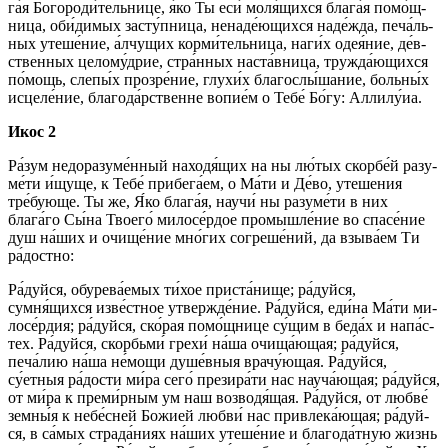
га́я Бо­го­ро­ди́­тель­ни­це, я́ко Ты еси́ мо­ля́­щих­ся бла­га́я по­мо́щ­
ни­ца, оби́­ди­мых за­сту́п­ни­ца, ненаде́ющихся наде́жда, пе­ча́ль­
ных уте­ше́­ние, а́лчущих корми́тельница, на­ги́х оде­я́ние, де́в­
ствен­ных це­ло­му́д­рие, стра́н­ных наста́вница, тру­жда́ю­щих­ся
по́­мощь, сле­пы́х про­зре́­ние, глухи́х благослы́шание, больны́х
ис­це­ле́­ние, благода́рственне во­пи­е́м о Те­бе́ Бо́­гу: Алли­лу́иа.
Икос 2
Ра́­зум недоразуме́нный на­ходя́­щих на ны лю́­тых скор­бе́й ра­зу­
ме́­ти и́щуще, к Те­бе́ при­бе­га́­ем, о Ма́­ти и Де́­во, уте­ше­ния
тре́бующе. Ты же, Я́ко бла­га́я, нау­чи́ ны ра­зу­ме́­ти в них
блага́го Сы́­на Тво­его́ милосе́рдое про­мыш­ле́­ние во спа­се́­ние
душ на́­ших и очи­ще́­ние мно́гих со­гре­ше́­ний, да взы­ва́­ем Ти
ра́­дост­но:
Ра́­дуй­ся, обу­ре­ва́­емых ти́­хое при­ста́­ни­ще; ра́­дуй­ся,
сумня́щихся из­ве́ст­ное утвер­жде́­ние. Ра́­дуй­ся, еди́на Ма́­ти ми­
ло­се́р­дия; ра́­дуй­ся, ско́­рая по­мо́щ­ни­це су́­щим в бе­да́х и на­па́с­
тех. Ра́­дуй­ся, скорбьми́ гре­хи́ на́­ша очища́ющая; ра́­дуй­ся,
печа́лию на́­ша не́­мо­щи ду­ше́в­ныя врачу́ющая. Ра́­дуй­ся,
су́етныя ра́­дос­ти ми́­ра се­го́ презира́ти нас науча́ющая; ра́­дуй­ся,
от ми́­ра к преми́рным ум наш возводя́щая. Ра́­дуй­ся, от люб­ве́
зем­ны́я к не­бе́с­ней Бо­жией любви́ нас привлека́ющая; ра́­дуй­
ся, в са́мых стра­да́­ни­ях на́­ших уте­ше́­ние и бла­го­да́т­ную жизнь