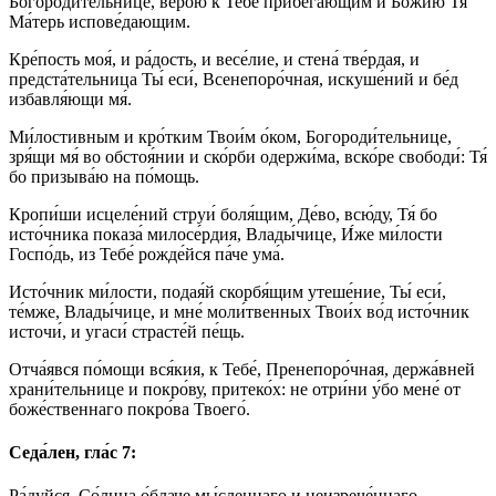
Богороди́тельнице, ве́рою к Тебе́ прибега́ющим и Бо́жию Тя́
Ма́терь испове́дающим.
Кре́пость моя́, и ра́дость, и весе́лие, и стена́ тве́рдая, и
предста́тельница Ты́ еси́, Всенепоро́чная, искуше́ний и бе́д
избавля́ющи мя́.
Ми́лостивным и кро́тким Твои́м о́ком, Богороди́тельнице,
зря́щи мя́ во обстоя́нии и ско́рби одержи́ма, вско́ре свободи́: Тя́
бо призыва́ю на по́мощь.
Кропи́ши исцеле́ний струи́ боля́щим, Де́во, всю́ду, Тя́ бо
исто́чника показа́ милосе́рдия, Влады́чице, И́же ми́лости
Госпо́дь, из Тебе́ рожде́йся па́че ума́.
Исто́чник ми́лости, подая́й скорбя́щим утеше́ние, Ты́ еси́,
те́мже, Влады́чице, и мне́ моли́твенных Твои́х во́д исто́чник
источи́, и угаси́ страсте́й пе́щь.
Отча́явся по́мощи вся́кия, к Тебе́, Пренепоро́чная, держа́вней
храни́тельнице и покро́ву, притеко́х: не отри́ни у́бо мене́ от
боже́ственнаго покро́ва Твоего́.
Седа́лен, гла́с 7:
Ра́дуйся, Со́лнца о́блаче мы́сленнаго и неизрече́ннаго,