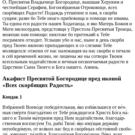
О, Пресвятая Владычице Богородице, вышшая Херувим и
честнейшая Серафим, Богоизбранная Отроковице, всех
скорбящих Радосте! Подаждь утешение и нам, в скорби
сущим: разве бо Тебе инаго прибежища и помощи не имамы.
Ты едина еси радости нашея Ходатаица, и яко Матерь Божия и
Мати милосердия, предстоящи у Престола Пресвятыя Троицы,
можеши нам помощи: никтоже бо притекаяй к Тебе
посрамлен отходит. Услыши убо и нас, ныне в день скорби
пред Твоею иконою припадающих и со слезами Тебе
молящихся: отжени от нас належащия на нас скорби и печали
в сей временней жизни, не лишены же ны сотвори Твоим
всесильным ходатайством и вечныя нескончаемыя радости в
Царствии Сына Твоего и Бога нашего. Аминь.
Акафист Пресвятой Богородице пред иконой
«Всех скорбящих Радость»
Кондак 1
Взбра́нней Воево́де победи́тельная, я́ко из­ба́вль­ше­ся от ве́ч­
ныя сме́р­ти бла­го­да́­тию от Те­бе́ ро́жд­ша­го­ся Хри­ста́ Бо́­га на́­
ше­го и Тво­и́м ма́терним пред Ним хо­да́­тай­ством, бла­го­да́р­
ствен­ная воспису́ем Ти, раби́ Твои́: я́ко иму́щая держа́ву
непобеди́мую, от вся́­ких нас бед и ско́рб­ных об­стоя́­ний сво­бо­
ди́, зо­ву́­щих: ра́­дуй­ся, Бла­го­да́т­ная Бо­го­ро́­ди­це Де́­во, всех