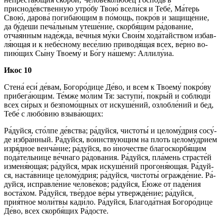
присноде́вственную утро́бу Твою́ все­ли́­ся и Те­бе́, Ма́­терь
Свою́, да­ро­ва́ погиба́ющим в по́­мощь, по­кро́в и за­щи­ще́­ние,
да бу́деши печа́льным уте­ше́­ние, скор­бя́­щим ра́­до­ва­ние,
отча́янным наде́жда, ве́ч­ныя му́­ки Сво­и́м хо­да́­тай­ством из­бав­
ля́ю­щая и к небе́сному весе́лию приводя́щая всех, ве́р­но во­
пию́­щих Сы́­ну Тво­ему́ и Бо́­гу на́­ше­му: Алли­лу́иа.
Икос 10
Сте­на́ еси́ де́­вам, Бо­го­ро́­ди­це Де́­во, и всем к Тво­ему́ по­кро́­ву
при­бе­га́ю­щим. Те́м­же мо́­лим Тя: за­сту­пи́, по­кры́й и соблюди́
всех си́­рых и без­по­мо́щ­ных от ис­ку­ше́­ний, озлобле́ний и бед,
Те­бе́ с лю­бо́­вию взыва́ющих:
Ра́­дуй­ся, сто́л­пе де́вст­ва; ра́­дуй­ся, чис­то­ты́ и це­ло­му́д­рия со­су́­
де из­бра́н­ный. Ра́­дуй­ся, во́инствующим на плоть целому́дрием
изря́дное венча́ние; ра́­дуй­ся, во и́ночестве благоскорбя́щим
пода́тельнице ве́ч­на­го ра́дования. Ра́­дуй­ся, пла́мень страс­те́й
изменя́ющая; ра́­дуй­ся, мрак ис­ку­ше́­ний про­го­ня́ю­щая. Ра́­дуй­
ся, нас­та́в­ни­це це­ло­му́д­рия; ра́­дуй­ся, чис­то­ты́ ог­раж­де́­ние. Ра́­
дуй­ся, ис­прав­ле́­ние че­ло­ве́­ков; ра́­дуй­ся, Е́ю­же от паде́ния
воста́хом. Ра́­дуй­ся, тве́р­дое ве́­ры утвер­жде́­ние; ра́­дуй­ся,
прия́тное мо­ли́т­вы ка­ди́­ло. Ра́­дуй­ся, Бла­го­да́т­ная Бо­го­ро́­ди­це
Де́­во, всех скор­бя́­щих Ра́­дос­те.