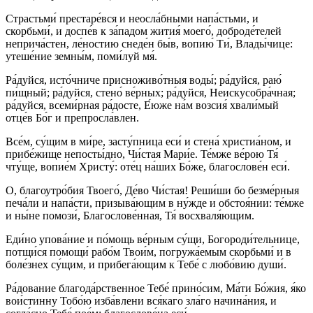
Страстьми́ престаре́вся и неосла́бными напа́стьми, и
скорбьми́, и доспе́в к за́падом жития́ моего́, доброде́телей
неприча́стен, ле́ностию снеде́н бы́в, вопию́ Ти́, Влады́чице:
утеше́ние земны́м, поми́луй мя́.
Ра́дуйся, исто́чниче присноживо́тныя воды́; ра́дуйся, раю́
пи́щный; ра́дуйся, стено́ ве́рных; ра́дуйся, Неискусобра́чная;
ра́дуйся, всеми́рная ра́досте, Е́юже на́м возсия́ хвали́мый
отце́в Бо́г и препросла́влен.
Все́м, су́щим в ми́ре, засту́пница еси́ и стена́ христиа́ном, и
прибе́жище непосты́дно, Чи́стая Мари́е. Те́мже ве́рою Тя́
чту́ще, вопие́м Христу́: оте́ц на́ших Бо́же, благослове́н еси́.
О, благоутро́бия Твоего́, Де́во Чи́стая! Реши́ши бо безме́рныя
печа́ли и напа́сти, призыва́ющим в ну́жде и обстоя́нии: те́мже
и ны́не помози́, Благослове́нная, Тя́ восхваля́ющим.
Еди́но упова́ние и по́мощь ве́рным су́щи, Богороди́тельнице,
потщи́ся помощи́ рабо́м Твои́м, погружа́емым скорбьми́ и в
боле́знех су́щим, и прибега́ющим к Тебе́ с любо́вию души́.
Ра́дование благода́рственное Тебе́ прино́сим, Ма́ти Бо́жия, я́ко
вои́стинну Тобо́ю изба́влени вся́каго зла́го начина́ния, и