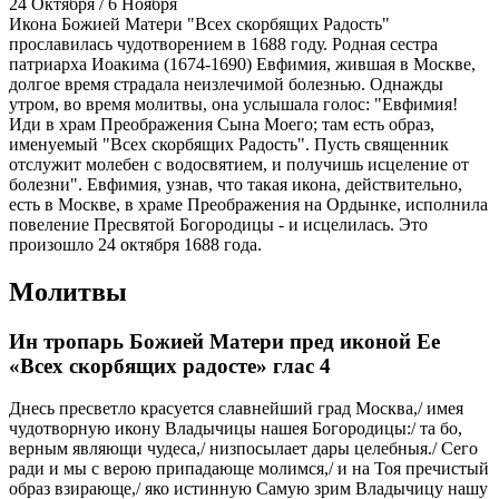
24 Октября / 6 Ноября
Икона Божией Матери "Всех скорбящих Радость"
прославилась чудотворением в 1688 году. Родная сестра
патриарха Иоакима (1674-1690) Евфимия, жившая в Москве,
долгое время страдала неизлечимой болезнью. Однажды
утром, во время молитвы, она услышала голос: "Евфимия!
Иди в храм Преображения Сына Моего; там есть образ,
именуемый "Всех скорбящих Радость". Пусть священник
отслужит молебен с водосвятием, и получишь исцеление от
болезни". Евфимия, узнав, что такая икона, действительно,
есть в Москве, в храме Преображения на Ордынке, исполнила
повеление Пресвятой Богородицы - и исцелилась. Это
произошло 24 октября 1688 года.
Молитвы
Ин тропарь Божией Матери пред иконой Ее
«Всех скорбящих радосте» глас 4
Днесь пресветло красуется славнейший град Москва,/ имея
чудотворную икону Владычицы нашея Богородицы:/ та бо,
верным являющи чудеса,/ низпосылает дары целебныя./ Сего
ради и мы с верою припадающе молимся,/ и на Тоя пречистый
образ взирающе,/ яко истинную Самую зрим Владычицу нашу