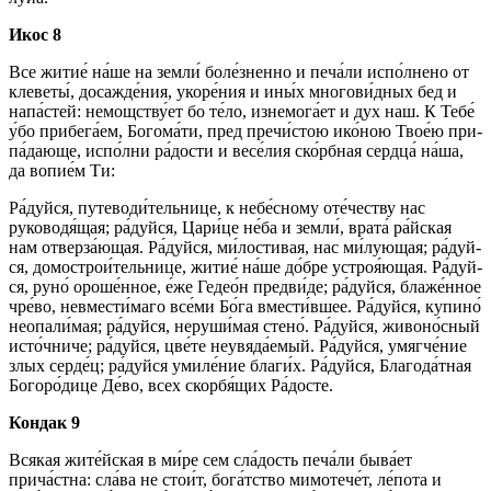
Икос 8
Все жи­тие́ на́­ше на зем­ли́ боле́зненно и пе­ча́­ли испо́лнено от
клеветы́, досажде́ния, укоре́ния и ины́х многови́дных бед и
на­па́с­тей: немощству́ет бо те́­ло, изнемога́ет и дух наш. К Те­бе́
у́бо при­бе­га́­ем, Бо­го­ма́­ти, пред пре­чи́с­тою ико́­ною Твое́ю при­
па́­даю­ще, ис­по́л­ни ра́­дос­ти и ве­се́­лия ско́рбная серд­ца́ на́­ша,
да во­пи­е́м Ти:
Ра́­дуй­ся, путеводи́тельнице, к небе́сному оте́честву нас
руководя́щая; ра́­дуй­ся, Ца­ри́­це не́­ба и зем­ли́, врата́ ра́йс­кая
нам отверза́ющая. Ра́­дуй­ся, ми́лостивая, нас ми́лующая; ра́­дуй­
ся, домострои́тельнице, жи­тие́ на́­ше до́б­ре устроя́ющая. Ра́­дуй­
ся, руно́ ороше́нное, е́же Гедео́н предви́де; ра́­дуй­ся, блаже́нное
чре́во, не­вме­сти́­ма­го все́­ми Бо́­га вмести́вшее. Ра́­дуй­ся, купино́
неопали́мая; ра́­дуй­ся, неруши́мая сте­но́. Ра́­дуй­ся, жи­во­но́с­ный
ис­то́ч­ни­че; ра́­дуй­ся, цве́­те не­увя­да́­емый. Ра́­дуй­ся, умягче́ние
злых сер­де́ц; ра́­дуй­ся умиле́ние бла­ги́х. Ра́­дуй­ся, Бла­го­да́т­ная
Бо­го­ро́­ди­це Де́­во, всех скор­бя́­щих Ра́­дос­те.
Кондак 9
Вся­кая жите́йская в ми́­ре сем сла́­дость пе­ча́­ли бы­ва́­ет
прича́стна: сла́­ва не стои́т, бо­га́т­ство мимотече́т, ле́пота и