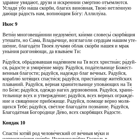
здра́­вие увяда́ют, дру́зи и и́скреннии сме́р­тию отъе́млются.
Услади́ у́бо на́­ша ско́р­би, бла­ги́х вино́вная, Твою́ нетле́нную
даю́щи ра́­дость нам, во­пию́­щим Бо́­гу: Алли­лу́иа.
Икос 9
Ве­ти́и мно­го­ве­ща́н­нии не­до­уме́­ют, ки́ими сло­ве­сы́ скорбя́щия
утеша́ти, но Сама́, Вла­ды́­чи­це, возглаго́ли сердца́м на́­шим уте­
ше́­ние, бла­го­да́­ти Твоея́ лу­ча́­ми о́блак ско́р­би на́шея и мрак
уны́ния разгоня́ющи, да взы­ва́­ем Ти:
Ра́­дуй­ся, обра́довавшая наде́янием на Тя всех хри­сти­а́н; ра́­дуй­
ся, ра́­дос­те и умире́ние ми́­ру. Ра́­дуй­ся, пода́тельнице Бо­же́ст­
вен­ныя бла́­гос­ти; ра́­дуй­ся, на­де́ж­до благ ве́ч­ных. Ра́­дуй­ся,
кораблю́ хотя́щих спас­ти́­ся; ра́­дуй­ся, при­ста́­ни­ще жите́йских
пла́ваний. Ра́­дуй­ся, ве́р­ная хра­ни́­тель­ни­це упова́ющих на Тя
по Бо́­зе; ра́­дуй­ся, оде́ж­до на­ги́х дерзнове́ния. Ра́­дуй­ся, хра­ни́­
тель­ни­це всех и утвер­жде́­ние; ра́­дуй­ся, всех ве́р­ных ог­раж­де́­
ние и свяще́нное при­бе́­жи­ще. Ра́­дуй­ся, по́­мо­ще ве́р­но мо­ля́­
щих­ся Те­бе́; ра́­дуй­ся, све́т­лое бла­го­да́­ти позна́ние. Ра́­дуй­ся,
Бла­го­да́т­ная Бо­го­ро́­ди­це Де́­во, всех скор­бя́­щих Ра́­дос­те.
Кондак 10
Спас­ти́ хо­тя́й род челове́ческий от ве́ч­ныя му́­ки и
непрестаю́щия ско́р­би, Человеколю́бец Гос­по́дь в