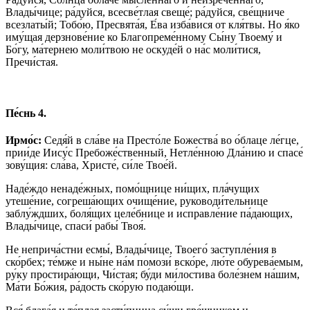
Влады́чице; ра́дуйся, всесве́тлая свеще́; ра́дуйся, све́щниче
всезлаты́й; Тобо́ю, Пресвята́я, Е́ва изба́вися от кля́твы. Но я́ко
иму́щая дерзнове́ние ко Благопреме́нному Сы́ну Твоему́ и
Бо́гу, ма́тернею моли́твою не оскуде́й о на́с моли́тися,
Пречи́стая.
Пе́снь 4.
Ирмо́с:
Седя́й в сла́ве на Престо́ле Божества́ во о́блаце ле́гце,
прии́де Иису́с Пребоже́ственный, Нетле́нною Дла́нию и спасе́
зову́щия: сла́ва, Христе́, си́ле Твое́й.
Наде́ждо ненаде́жных, помо́щнице ни́щих, пла́чущих
утеше́ние, согреша́ющих очище́ние, руководи́тельнице
заблу́ждших, боля́щих целе́бнице и исправле́ние па́дающих,
Влады́чице, спаси́ рабы́ Твоя́.
Не неприча́стни есмы́, Влады́чице, Твоего́ заступле́ния в
ско́рбех; те́мже и ны́не на́м помози́ вско́ре, лю́те обурева́емым,
ру́ку простира́ющи, Чи́стая; бу́ди ми́лостива боле́знем на́шим,
Ма́ти Бо́жия, ра́дость ско́рую подаю́щи.