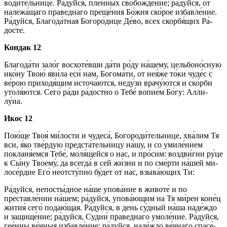
води́тельнице. Ра́­дуй­ся, пле́нных свобожде́ние; ра́­дуй­ся, от
належа́щаго пра­вед­на­го пре­ще́­ния Бо́­жия ско́­рое из­бав­ле́­ние.
Ра́­дуй­ся, Бла­го­да́т­ная Бо­го­ро́­ди­це Де́­во, всех скор­бя́­щих Ра́­
дос­те.
Кондак 12
Бла­го­да́­ти зало́г вос­хо­те́в­ши да́­ти ро́ду на́­ше­му, цельбоно́сную
ико́­ну Твою́ яви́ла еси́ нам, Бо­го­ма́­ти, от нея́же то́­ки чу­де́с с
ве́­рою при­хо­дя́­щим источа́ются, неду́зи врачу́ются и ско́р­би
утоля́ются. Се­го́ ра́­ди ра́­дост­но о Те­бе́ во­пи­е́м Бо́­гу: Алли­
лу́иа.
Икос 12
Пою́­ще Твоя́ ми́­лос­ти и чу­де­са́, Бо­го­ро­ди́­тель­ни­це, хва́­лим Тя
вси, я́ко тве́р­дую предста́тельницу на́­шу, и со уми­ле́­нием
покланя́емся Те­бе́, моля́щейся о нас, и про́­сим: воз­дви́г­ни ру́­це
к Сы́­ну Тво­ему́, да всег­да́ в сей жи́з­ни и по сме́р­ти на́­шей ми­
ло­се́р­дие Его́ неотсту́пно бу́дет от нас, взыва́ющих Ти:
Ра́­дуй­ся, не­по­сты́д­ное на́­ше упо­ва́­ние в жи­во­те́ и по
преставле́нии на́­шем; ра́­дуй­ся, упова́ющим на Тя ми́рен ко­не́ц
жи­тия́ се­го́ по­даю́­щая. Ра́­дуй­ся, в день су́дный на́­ша на­де́ж­до
и за­щи­ще­́ние; ра́­дуй­ся, Судии́ пра­вед­на­го умоле́ние. Ра́­дуй­ся,
гее́нны ве́ч­ныя из­бав­ле́­ние; ра́­дуй­ся, на­де́ж­до ве́ч­на­го спа­се́­