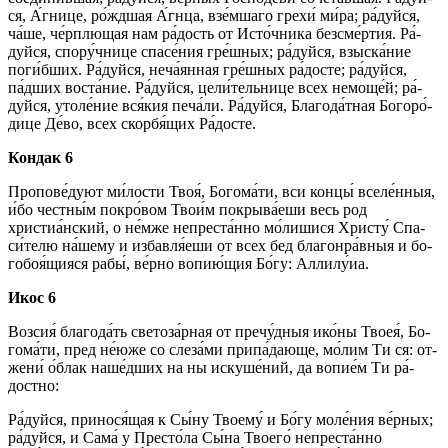
ся, А́гнице, ро́жд­шая А́гнца, взе́мшаго гре­хи́ ми́­ра; ра́­дуй­ся,
ча́ше, че́рплющая нам ра́­дость от Ис­то́ч­ни­ка без­сме́р­тия. Ра́­
дуй­ся, спору́чнице спа­се́­ния гре́ш­ных; ра́­дуй­ся, взыска́ние
поги́бших. Ра́­дуй­ся, неча́янная гре́ш­ных ра́­дос­те; ра́­дуй­ся,
па́дших воста́ние. Ра́­дуй­ся, цели́тельнице всех немоще́й; ра́­
дуй­ся, утоле́ние вся́­кия пе­ча́­ли. Ра́­дуй­ся, Бла­го­да́т­ная Бо­го­ро́­
ди­це Де́­во, всех скор­бя́­щих Ра́­дос­те.
Кондак 6
Про­по­ве́­ду­ют ми́­лос­ти Твоя́, Бо­го­ма́­ти, вси концы́ вселе́нныя,
и́бо честны́м по­кро́­вом Тво­и́м по­кры­ва́е­ши весь род
христиа́нский, о не́м­же непреста́нно мо́лишися Хри­сту́ Спа­
си́­те­лю на́­ше­му и избавля́еши от всех бед бла­го­нра́в­ныя и бо­
го­боя́­щия­ся ра­бы́, ве́р­но во­пию́­щия Бо́­гу: Алли­лу́иа.
Икос 6
Воз­сия́ бла­го­да́ть све­то­за́р­ная от пре­чу́д­ныя ико́­ны Твоея́, Бо­
го­ма́­ти, пред не́ю­же со сле­за́­ми при­па́­даю­ще, мо́­лим Ти ся: от­
же­ни́ о́блак наше́дших на ны ис­ку­ше́­ний, да во­пи­е́м Ти ра́­
дост­но:
Ра́­дуй­ся, принося́щая к Сы́­ну Тво­ему́ и Бо́­гу мо­ле́­ния ве́р­ных;
ра́­дуй­ся, и Сама́ у Пре­сто́­ла Сы́­на Тво­его́ непреста́нно