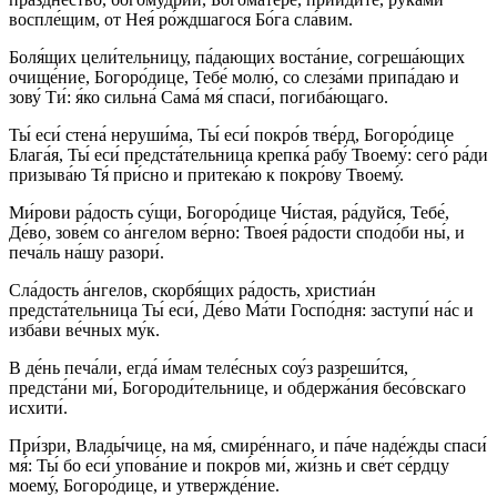
воспле́щим, от Нея́ ро́ждшагося Бо́га сла́вим.
Боля́щих цели́тельницу, па́дающих воста́ние, согреша́ющих
очище́ние, Богоро́дице, Тебе́ молю́, со слеза́ми припа́даю и
зову́ Ти́: я́ко сильна́ Сама́ мя́ спаси́, погиба́ющаго.
Ты́ еси́ стена́ неруши́ма, Ты́ еси́ покро́в тве́рд, Богоро́дице
Блага́я, Ты́ еси́ предста́тельница крепка́ рабу́ Твоему́: сего́ ра́ди
призыва́ю Тя́ при́сно и притека́ю к покро́ву Твоему́.
Ми́рови ра́дость су́щи, Богоро́дице Чи́стая, ра́дуйся, Тебе́,
Де́во, зове́м со а́нгелом ве́рно: Твоея́ ра́дости сподо́би ны́, и
печа́ль на́шу разори́.
Сла́дость а́нгелов, скорбя́щих ра́дость, христиа́н
предста́тельница Ты́ еси́, Де́во Ма́ти Госпо́дня: заступи́ на́с и
изба́ви ве́чных му́к.
В де́нь печа́ли, егда́ и́мам теле́сных соу́з разреши́тся,
предста́ни ми́, Богороди́тельнице, и обдержа́ния бесо́вскаго
исхити́.
При́зри, Влады́чице, на мя́, смире́ннаго, и па́че наде́жды спаси́
мя́: Ты́ бо еси́ упова́ние и покро́в ми́, жи́знь и све́т се́рдцу
моему́, Богоро́дице, и утвержде́ние.