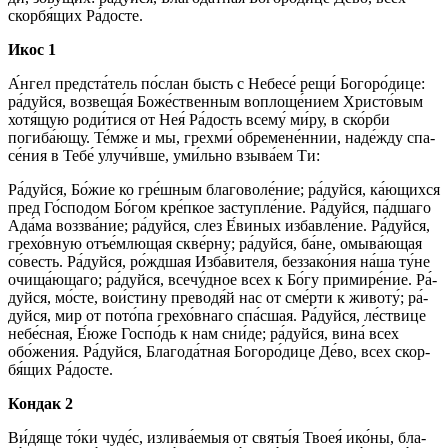
скор­бя́­щих Ра́­дос­те.
Икос 1
А́н­гел пред­ста́­тель по́с­лан бысть с Не­бе­се́ ре­щи́ Бо­го­ро́­ди­це:
ра́­дуй­ся, возвеща́я Боже́ственным воплоще́нием Хри­сто́­вым
хотя́щую роди́тися от Нея́ Ра́­дость все­му́ ми́­ру, в ско́р­би
погиба́ющу. Те́м­же и мы, грех­ми́ обремене́ннии, на­де́ж­ду спа­
се́­ния в Те­бе́ улучи́вше, уми́ль­но взы­ва́­ем Ти:
Ра́­дуй­ся, Бо́­жие ко гре́ш­ным благоволе́ние; ра́­дуй­ся, ка́ю­щих­ся
пред Го́сподом Бо́­гом кре́п­кое за­ступ­ле́­ние. Ра́­дуй­ся, па́д­ша­го
Ада́ма воззва́ние; ра́­дуй­ся, слез Е́виных из­бав­ле́­ние. Ра́­дуй­ся,
грехо́вную отъе́млющая скве́рну; ра́­дуй­ся, ба́­не, омы­ва́ю­щая
со́­весть. Ра́­дуй­ся, ро́жд­шая Изба́вителя, без­за­ко́­ния на́­ша ту́­не
очища́ющаго; ра́­дуй­ся, всечу́дное всех к Бо́­гу при­ми­ре́­ние. Ра́­
дуй­ся, мо́сте, вои́стину преводя́й нас от сме́р­ти к животу́; ра́­
дуй­ся, мир от по­то́­па грехо́внаго спа́сшая. Ра́­дуй­ся, ле́ствице
не­бе́с­ная, Е́ю­же Гос­по́дь к нам сни́­де; ра́­дуй­ся, вина́ всех
обо́жения. Ра́­дуй­ся, Бла­го­да́т­ная Бо­го­ро́­ди­це Де́­во, всех скор­
бя́­щих Ра́­дос­те.
Кондак 2
Ви́­дя­ще то́­ки чу­де́с, излива́емыя от свя­ты́я Твоея́ ико́­ны, бла­