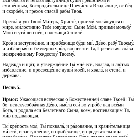
Вся́ блага́я и те́плая засту́пница су́щи гре́шником и
смире́нным, Богороди́тельнице Пречи́стая Влады́чице, от бе́д
и скорбе́й, и грехо́в спаса́й рабы́ Твоя́.
Пресла́вную Твою́ Ма́терь, Христе́, приими́ моля́щуюся о
ми́ре, ми́лостивно Тебе́ зову́щую: Сы́не Мо́й, приими́ мольбу́
Мою́ и ути́ши гне́в, належа́щий земли́.
Кро́в и заступле́ние, и прибе́жище бу́ди ми́, Де́во, рабу́ Твоему́,
и изба́ви мя́ от безме́рных зо́л, воспева́ти Тя́, Пречи́стая: сла́ва
неизрече́нному Рождеству́ Твоему́.
Наде́жда и щи́т, и утвержде́ние Ты́ мне́ еси́, Блага́я, и лю́тых
избавле́ние, и просвеще́ние души́ мое́й, и хвала́, и стена́, и
держа́ва.
Пе́снь 5.
Ирмо́с:
Ужасо́шася вся́ческая о Боже́ственней сла́ве Твое́й: Ты́
бо, неискусобра́чная Де́во, име́ла еси́ во утро́бе над все́ми
Бо́га, и родила́ еси́ Безле́тнаго Сы́на, все́м, воспева́ющим Тя́,
ми́р подава́ющая.
Ты́ кре́пость моя́, Ты́ похвала́, и ра́дование, и храни́тельница
ми́ еси́, и заступле́ние, и прибе́жище, и предста́тельница