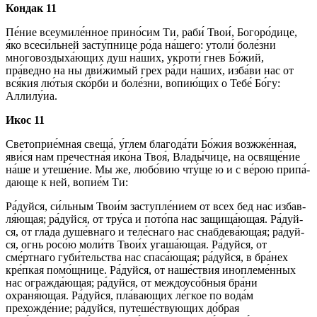
Кондак 11
Пе́­ние все­уми­ле́н­ное при­но́­сим Ти, раби́ Твои́, Бо­го­ро́­ди­це,
я́ко всеси́льней за­сту́п­ни­це ро́­да на́­ше­го: утоли́ бо­ле́з­ни
многовоздыха́ющих душ на́­ших, укро­ти́ гнев Бо́­жий,
пра́ведно на ны дви́жимый грех ра́­ди на́­ших, из­ба́­ви нас от
вся́­кия лю́тыя ско́р­би и бо­ле́з­ни, во­пию́­щих о Те­бе́ Бо́­гу:
Алли­лу́иа.
Икос 11
Светоприе́мная свеща́, у́глем бла­го­да́­ти Бо́­жия возжже́нная,
яви́­ся нам пречестна́я ико́­на Твоя́, Вла­ды́­чи­це, на ос­вя­ще́­ние
на́­ше и уте­ше́­ние. Мы же, лю­бо́­вию чту́ще ю и с ве́­рою при­па́­
даю­ще к ней, во­пи­е́м Ти:
Ра́­дуй­ся, си́льным Тво­и́м заступле́нием от всех бед нас из­бав­
ля́ю­щая; ра́­дуй­ся, от тру́­са и по­то́­па нас защища́ющая. Ра́­дуй­
ся, от гла́­да душе́внаго и теле́снаго нас снабдева́ющая; ра́­дуй­
ся, огнь росо́ю мо­ли́тв Тво­и́х угаша́ющая. Ра́­дуй­ся, от
сме́ртнаго губи́тельства нас спа­са́ю­щая; ра́­дуй­ся, в бра́нех
кре́п­кая по­мо́щ­ни­це. Ра́­дуй­ся, от на­ше́ст­вия ино­пле­ме́н­ных
нас огражда́ющая; ра́­дуй­ся, от меж­до­усо́б­ныя бра́­ни
охраня́ющая. Ра́­дуй­ся, пла́­ваю­щих ле́гкое по во­да́м
прехожде́ние; ра́­дуй­ся, путеше́ствующих до́б­рая