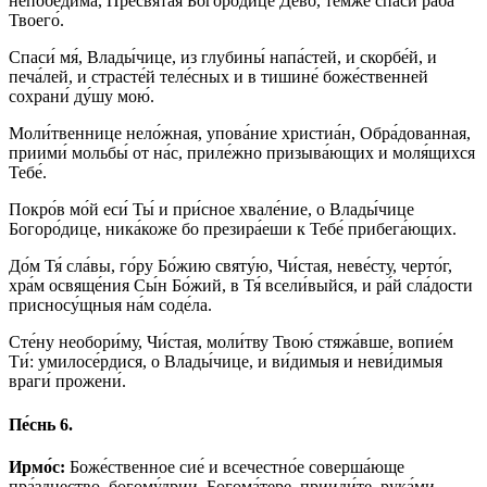
непобеди́ма, Пресвята́я Богоро́дице Де́во, те́мже спаси́ раба́
Твоего́.
Спаси́ мя́, Влады́чице, из глубины́ напа́стей, и скорбе́й, и
печа́лей, и страсте́й теле́сных и в тишине́ боже́ственней
сохрани́ ду́шу мою́.
Моли́твеннице нело́жная, упова́ние христиа́н, Обра́дованная,
приими́ мольбы́ от на́с, приле́жно призыва́ющих и моля́щихся
Тебе́.
Покро́в мо́й еси́ Ты́ и при́сное хвале́ние, о Влады́чице
Богоро́дице, ника́коже бо презира́еши к Тебе́ прибега́ющих.
До́м Тя́ сла́вы, го́ру Бо́жию святу́ю, Чи́стая, неве́сту, черто́г,
хра́м освяще́ния Сы́н Бо́жий, в Тя́ всели́выйся, и ра́й сла́дости
присносу́щныя на́м соде́ла.
Сте́ну необори́му, Чи́стая, моли́тву Твою́ стяжа́вше, вопие́м
Ти́: умилосе́рдися, о Влады́чице, и ви́димыя и неви́димыя
враги́ прожени́.
Пе́снь 6.
Ирмо́с:
Боже́ственное сие́ и всечестно́е соверша́юще
пра́зднество, богому́дрии, Богома́тере, прииди́те, рука́ми