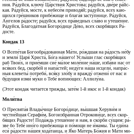
ния. Ра́­дуй­ся, ключу́ Ца́рст­вия Хри­сто́­ва; ра́­дуй­ся, две́ре ра́йс­
кая. Ра́­дуй­ся, мо́сте, к небесе́м приводя́й; ра́­дуй­ся, всех ка́ю­
щих­ся гре́ш­ни­ков при­бе́­жи­ще и бла­га́я за­сту́п­ни­це. Ра́­дуй­ся,
А́н­ге­лов ра́­дос­те; ра́­дуй­ся, всех пра́­вед­ных сла́­во и уте­ше́­ние.
Ра́­дуй­ся, Бла­го­да́т­ная Бо­го­ро́­ди­це Де́­во, всех скор­бя́­щих Ра́­
дос­те.
Кондак 13
О Все­пе́­тая Богообра́дованная Ма́­ти, ро́жд­шая на ра́­дость не́бу
и зем­ли́ Ца­ря́ Хри­ста́, Бо́­га на́­ше­го! Услы́­ши глас скор­бя́­щих
раб Тво­и́х, и прие́мши сие́ ма́­лое мо­ле́­ние на́­ше, из­ба́­ви нас от
вся́­ких бед, скор­бе́й и на­па́с­тей; не­ду́­ги на́­ша ис­це­ли́, на­пра́с­
ныя клеветы́ потреби́, вся́­ку зло́бу и вражду́ от­же­ни́ от нас и
бу́­ду­щия из­ми́ му́­ки о Те­бе́ во­пию́­щих: Алли­лу́иа.
(Этот кондак чи­та­ет­ся трижды, за­те́м 1-й икос и 1-й кондак)
Мо­ли́т­ва
О Пре­свя­та́я Вла­ды́­чи­це Бо­го­ро́­ди­це, вы́ш­шая Хе­ру­ви́м и
чест­не́й­шая Се­ра­фи́м, Бо­го­из­бра́н­ная От­ро­ко­ви́­це, всех скор­
бя́­щих Ра́­дос­те! По­да́ждь уте­ше́­ние и нам, в ско́р­би су́­щим: ра́­
зве бо Те­бе́ ино́го прибе́жища и по́­мо­щи не и́ма­мы. Ты еди́на
еси́ ра́­дос­ти на́шея хода́таица, и Я́ко Ма́­терь Бо́­жия и Ма́­ти ми­