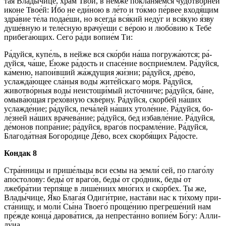
тая Вла­ды́­чи­це, храм Твой, в не́м­же покланя́емся чудотво́рней
ико­не Тво­е́й: И́бо не еди́ною в ле́то и то́кмо пе́рвее входя́щим
здра́­вие те́­ла подае́ши, но всег­да́ вся́кий не­ду́г и вся́­кую я́зву
ду­ше́в­ную и теле́сную врачу́еши с ве́­рою и лю­бо́­вию к Те­бе́
при­бе­га́ю­щих. Се­го́ ра́­ди во­пи­е́м Ти:
Ра́­дуй­ся, ку­пе́ль, в ней­же вся ско́р­би на́­ша погружа́ются; ра́­
дуй­ся, ча́ше, Е́ю­же ра́­дость и спа­се́­ние восприе́млем. Ра́­дуй­ся,
ка́­ме­ню, напои́вший жа́ждущия жи́з­ни; ра́­дуй­ся, дре́­во,
услажда́ющее сла́ныя воды́ жите́йскаго мо́ря. Ра́­дуй­ся,
животво́рныя воды́ не­ис­то­щи́­мый ис­то́ч­ни­че; ра́­дуй­ся, ба́­не,
омы­ва́ю­щая грехо́вную скве́рну. Ра́­дуй­ся, скор­бе́й на́­ших
услаж­де́­ние; ра́­дуй­ся, пе­ча́­лей на́­ших утоле́ние. Ра́­дуй­ся, бо­
ле́з­ней на́­ших врачева́ние; ра́­дуй­ся, бед из­бав­ле́­ние. Ра́­дуй­ся,
де́монов попра́ние; ра́­дуй­ся, вра­го́в посрамле́ние. Ра́­дуй­ся,
Бла­го­да́т­ная Бо­го­ро́­ди­це Де́­во, всех скор­бя́­щих Ра́­дос­те.
Кондак 8
Стра́нницы и прише́льцы вси ес­мы на зем­ли́ сей, по глаго́лу
апо́столову: бе­ды́ от вра­го́в, бе­ды́ от сро́дник, бе­ды́ от
лжебра́тии тер­пя́­ще в лише́ниих мно́гих и ско́р­бех. Ты же,
Вла­ды́­чи­це, Я́ко Бла­га́я Одиги́трие, наста́ви нас к ти́­хо­му при­
ста́­ни­щу, и мо­ли́ Сы́­на Тво­его́ проще́нию пре­гре­ше́­ний нам
пре́ж­де кон­ца́ дарова́тися, да непреста́нно во­пи­е́м Бо́­гу: Алли­
лу́иа.