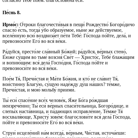
согла́сно Тебе́ пое́м: благослове́на еси́.
Пе́снь 8.
Ирмо́с:
О́троки благочести́выя в пещи́ Рождество́ Богоро́дичо
спасло́ е́сть, тогда́ у́бо образу́емое, ны́не же де́йствуемое,
вселе́нную всю́ воздвиза́ет пе́ти Тебе́: Го́спода по́йте, дела́, и
превозноси́те Его́ во вся́ ве́ки.
Ра́дуйся, престо́ле сла́вный Бо́жий; ра́дуйся, ве́рных стено́,
Е́юже су́щим во тьме́ возсия́ Све́т — Христо́с, Тебе́ блажа́щим
и вопию́щим: вся́ дела́ Госпо́дня, Го́спода по́йте и
превозноси́те во вся́ ве́ки.
Пое́м Тя́, Пречи́стая и Ма́ти Бо́жия, и кто́ не сла́вит Тя́,
вои́стинну Благу́ю, су́щую наде́жду ду́ш на́ших? те́мже,
Пречи́стая, и мою́ мольбу́ приими́.
Ты́ еси́ спасе́ние все́х челове́к, Я́же Бо́га ро́ждшая
неизрече́нно; Ты́ еси́ ве́рных спаси́тельница, Богоро́дице, и
слепы́х наста́вница, и па́дающих исправле́ние, Те́мже Тя́
восхваля́юще, Христу́ зове́м: благослови́те вся́ дела́ Го́спода,
по́йте и превозноси́те Его́ во вся́ ве́ки.
Струи́ исцеле́ний на́м всегда́, ве́рным, Чи́стая, источа́еши: