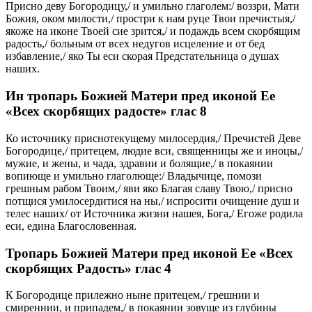
Присно деву Богородицу,/ и умильно глаголем:/ воззри, Мати
Божия, оком милости,/ простри к нам руце Твои пречистыя,/
якоже на иконе Твоей сие зрится,/ и подаждь всем скорбящим
радость,/ больным от всех недугов исцеление и от бед
избавление,/ яко Ты еси скорая Предстательница о душах
наших.
Ин тропарь Божией Матери пред иконой Ее
«Всех скорбящих радосте» глас 8
Ко источнику приснотекущему милосердия,/ Пречистей Деве
Богородице,/ притецем, людие вси, священницы же и иноцы,/
мужие, и жены, и чада, здравии и болящие,/ в покаянии
вопиюще и умильно глаголюще:/ Владычице, помози
грешным рабом Твоим,/ яви яко Благая славу Твою,/ присно
потщися умилосердитися на ны,/ испросити очищение душ и
телес наших/ от Источника жизни нашея, Бога,/ Егоже родила
еси, едина Благословенная.
Тропарь Божией Матери пред иконой Ее «Всех
скорбящих Радость» глас 4
К Богородице прилежно ныне притецем,/ грешнии и
смиреннии, и припадем,/ в покаянии зовуще из глубины