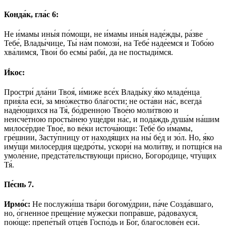
Конда́к, гла́с 6:
Не и́мамы ины́я по́мощи, не и́мамы ины́я наде́жды, ра́зве
Тебе́, Влады́чице, Ты́ на́м помози́, на Тебе́ наде́емся и Тобо́ю
хва́лимся, Твои́ бо есмы́ раби́, да не постыди́мся.
И́кос:
Простри́ дла́ни Твоя́, и́миже все́х Влады́ку я́ко младе́нца
прия́ла еси́, за мно́жество бла́гости; не оста́ви на́с, всегда́
наде́ющихся на Тя́, бо́дренною Твое́ю моли́твою и
неисче́тною просты́нею уще́дри на́с, и пода́ждь душа́м на́шим
милосе́рдие Твое́, во ве́ки источа́ющи: Тебе́ бо и́мамы,
гре́шнии, Засту́пницу от находя́щих на ны́ бе́д и зо́л. Но, я́ко
иму́щи милосе́рдия щедро́ты, ускори́ на моли́тву, и потщи́ся на
умоле́ние, предста́тельствующи при́сно, Богоро́дице, чту́щих
Тя́.
Пе́снь 7.
Ирмо́с:
Не послужи́ша тва́ри богому́дрии, па́че Созда́вшаго,
но, о́гненное преще́ние му́жески попра́вше, ра́довахуся,
пою́ще: препе́тый отце́в Госпо́дь и Бо́г, благослове́н еси́.