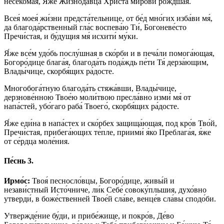
несеко́мая, Я́же Жизнода́вца Христа́ ми́рови ро́ждшая.
Всея́ моея́ жи́зни предста́тельнице, от бе́д мно́гих изба́ви мя́,
да благода́рственный гла́с воспева́ю Ти́, Богоневе́сто
Пречи́стая, и бу́дущия мя́ исхити́ му́ки.
Я́же все́м удо́бь послу́шная в ско́рби и в печа́ли помога́ющая,
Богоро́дице блага́я, благода́ть пода́ждь пе́ти Тя́ дерза́ющим,
Влады́чице, скорбя́щих ра́досте.
Многобога́тную благода́ть стяжа́вши, Влады́чице,
дерзнове́нною Твое́ю моли́твою пресла́вно изми́ мя́ от
напа́стей, убо́гаго раба́ Твоего́, скорбя́щих ра́досте.
Я́же еди́на в напа́стех и ско́рбех защища́ющая, под кро́в Тво́й,
Пречи́стая, прибега́ющих те́пле, приими́ я́ко Преблага́я, я́же
от се́рдца моле́ния.
Пе́снь 3.
Ирмо́с:
Твоя́ песносло́вцы, Богоро́дице, живы́й и
незави́стный Исто́чниче, ли́к Себе́ совоку́пльшия, духо́вно
утверди́, в боже́ственней Твое́й сла́ве, венце́в сла́вы сподо́би.
Утвержде́ние бу́ди, и прибе́жище, и покро́в, Де́во