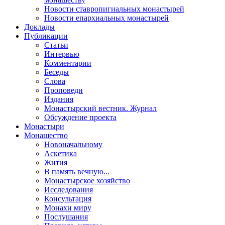
Новости ставропигиальных монастырей
Новости епархиальных монастырей
Доклады
Публикации
Статьи
Интервью
Комментарии
Беседы
Слова
Проповеди
Издания
Монастырский вестник. Журнал
Обсуждение проекта
Монастыри
Монашество
Новоначальному
Аскетика
Жития
В память вечную...
Монастырское хозяйство
Исследования
Консультация
Монахи миру
Послушания