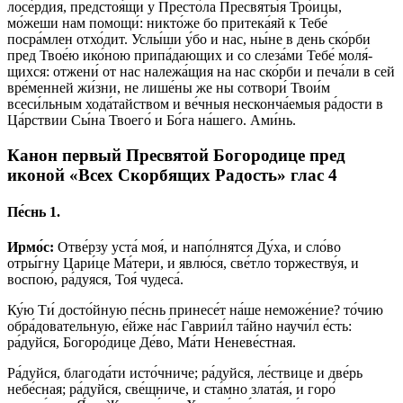
ло­се́р­дия, предстоя́щи у Пре­сто́­ла Пре­свя­ты́я Тро́ицы,
мо́жеши нам помо­щи́: ни­кто́­же бо при­те­ка́яй к Те­бе́
посра́млен от­хо́­дит. Услы́­ши у́бо и нас, ны́­не в день ско́р­би
пред Твое́ю ико́­ною при­па́­даю­щих и со сле­за́­ми Те­бе́ мо­ля́­
щих­ся: от­же­ни́ от нас належа́щия на нас ско́р­би и пе­ча́­ли в сей
вре́­мен­ней жи́з­ни, не лише́ны же ны со­тво­ри́ Тво­и́м
всеси́льным хо­да́­тай­ством и ве́ч­ныя несконча́емыя ра́­дос­ти в
Ца́рст­вии Сы́­на Тво­его́ и Бо́­га на́­ше­го. Ами́нь.
Канон первый Пресвятой Богородице пред
иконой «Всех Скорбящих Радость» глас 4
Пе́снь 1.
Ирмо́с:
Отве́рзу уста́ моя́, и напо́лнятся Ду́ха, и сло́во
отры́гну Цари́це Ма́тери, и явлю́ся, све́тло торжеству́я, и
воспою́, ра́дуяся, Тоя́ чудеса́.
Ку́ю Ти́ досто́йную пе́снь принесе́т на́ше неможе́ние? то́чию
обра́довательную, е́йже на́с Гаврии́л та́йно научи́л е́сть:
ра́дуйся, Богоро́дице Де́во, Ма́ти Неневе́стная.
Ра́дуйся, благода́ти исто́чниче; ра́дуйся, ле́ствице и две́рь
небе́сная; ра́дуйся, све́щниче, и ста́мно злата́я, и горо́