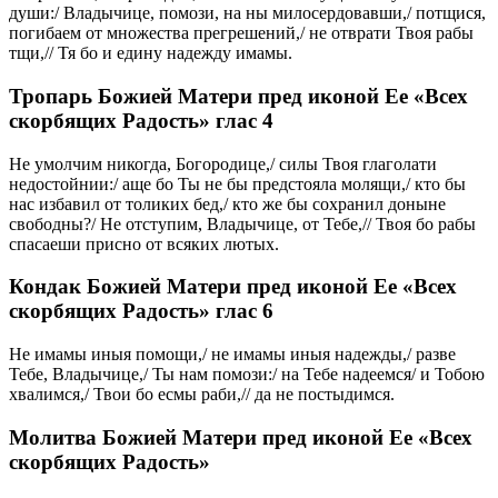
души:/ Владычице, помози, на ны милосердовавши,/ потщися,
погибаем от множества прегрешений,/ не отврати Твоя рабы
тщи,// Тя бо и едину надежду имамы.
Тропарь Божией Матери пред иконой Ее «Всех
скорбящих Радость» глас 4
Не умолчим никогда, Богородице,/ силы Твоя глаголати
недостойнии:/ аще бо Ты не бы предстояла молящи,/ кто бы
нас избавил от толиких бед,/ кто же бы сохранил доныне
свободны?/ Не отступим, Владычице, от Тебе,// Твоя бо рабы
спасаеши присно от всяких лютых.
Кондак Божией Матери пред иконой Ее «Всех
скорбящих Радость» глас 6
Не имамы иныя помощи,/ не имамы иныя надежды,/ разве
Тебе, Владычице,/ Ты нам помози:/ на Тебе надеемся/ и Тобою
хвалимся,/ Твои бо есмы раби,// да не постыдимся.
Молитва Божией Матери пред иконой Ее «Всех
скорбящих Радость»