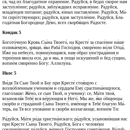
ся, чад их благода́тное охране́ние. Ра́­дуй­ся, в бе­да́х ско́­рое нам
за­ступ­ле́­ние; ра́­дуй­ся, за­блу́жд­ших ис­прав­ле́­ние. Ра́­дуй­ся,
младе́нцев пита́ние; ра́­дуй­ся, ю́ных наставле́ние. Ра́­дуй­ся, Ма́­
ти сиро́тствующих; ра́­дуй­ся, вдов за­ступ­ле́­ние. Ра́­дуй­ся, Бла­
го­да́т­ная Бо­го­ро́­ди­це Де́­во, всех скор­бя́­щих Ра́­дос­те.
Кондак 5
Богото́чную Кровь Сы́­на Тво­его́, на Кре­сте́ за спа­се́­ние на́­ше
излива́емую, зря́щи, я́ко Раба́ Гос­по́д­ня, смире́нно во́ли От­ца́,
И́же на небесе́х, повину́ющаяся, нам о́б­раз злострада́ния и
терпе́ния яви́ла еси́, да и мы, в пещи́ ис­ку­ше́­ний и бед су́щии,
во­пи­е́м смире́нно Бо́­гу: Алли­лу́иа.
Икос 5
Ви́­дя Тя Сын Твой и Бог при Кре­сте́ стоя́щую с
возлю́бленным ученико́м и се́рд­цем Ему́ сраспина́ющуюся,
гла­го́­ла­ше: Же́но, се сын Твой, и ученику́: се, Ма́­ти твоя́,
всыновля́я Те­бе́ вся ве́­рую­щия в Не­го́. Мы же, я́ко о́бщницы
ско́р­би и страда́ний Сы́­на Тво­его́, име́юще в Те­бе́ благу́ю Ма́­
терь, на Тя все упо­ва́­ние в ско́р­би воз­ла­га́ю­ще, во­пи­е́м Ти:
Ра́­дуй­ся, Ма́­ти ро́­да хри­сти­а́н­ска­го; ра́­дуй­ся, усы­но­ви́в­шая нас
при Кре­сте́ Сы́­на Тво­его́. Ра́­дуй­ся, Бо́­га с че­ло­ве́­ки
соедини́вшая; ра́­дуй­ся, ве́р­ных Го́сподеви сочета́вшая. Ра́­дуй­