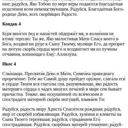
ние; ра́­дуй­ся, Я́ко То­бо́ю по ме́ре ве́­ры подаю́тся бла­го­да́т­ная
ис­це­ле́­ния всем немощству́ющим. Ра́­дуй­ся, Бла­го­да́т­ная Бо­го­
ро́­ди­це Де́­во, всех скор­бя́­щих Ра́­дос­те.
Кондак 4
Бу́ря мно́гих бед и на­па́с­тей обдержи́т мя, и волне́ния не
ктому́ терплю́: Ты же, Я́ко ми́лостивая Ма́­ти Спа́­са мо­его́ и
Бо́­га, воз­дви́г­ни ру́­це к Сы́­ну Тво­ему́, моля́щи Его́, да при́зрит
на лю́тую скорбь се́рд­ца мо­его́ и воздви́гнет мя из пучи́ны
отча́яния, во­пию́­ща­го Ему́: Алли­лу́иа.
Икос 4
Слы́шащи, Пре­свя­та́я Де́­во и Ма́­ти, Симео́на пра­вед­на­го
прорече́ние: Те­бе́ же Само́й ду́­шу про́йдет ору́­жие, слага́ла еси́
в се́рд­це Тво­е́м вся гла­го́­лы сия́, разумева́ющи, я́ко ра́­дость
ма́терняго се́рд­ца о ча́дех мно́гих пе­ча́­лей в ми́­ре сем бы­ва́­ет
прича́стна. Те́м­же, я́ко искуше́нней по вся́ческим и
спострада́ти ма́терней ско́р­би могу́щей, взы­ва́­ем Ти:
Ра́­дуй­ся, ра́­дость ми́­ру Хри­ста́ Спа­си́­те­ля ро́жд­шая; ра́­дуй­ся,
мир от скор­бе́й из­бав­ля́ю­щая. Ра́­дуй­ся, хуле́ния и клеветы́ на
Сы́­на Тво­его́ терпе́вшая; ра́­дуй­ся, страда́нием Его́
спострада́вшая. Ра́­дуй­ся, ско́рб­ных матере́й уте­ше́­ние; ра́­дуй­