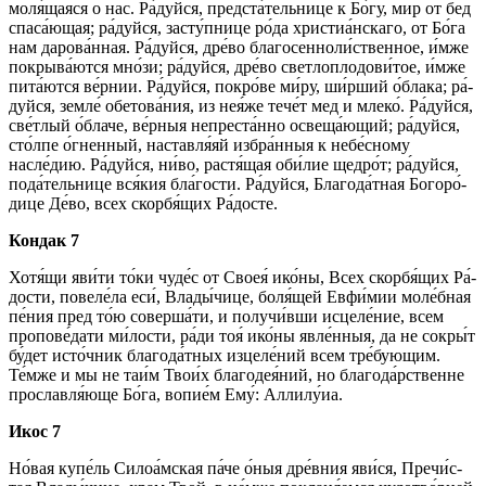
моля́щаяся о нас. Ра́­дуй­ся, предста́тельнице к Бо́­гу, мир от бед
спа­са́ю­щая; ра́­дуй­ся, за­сту́п­ни­це ро́­да хри­сти­а́н­ска­го, от Бо́­га
нам дарова́нная. Ра́­дуй­ся, дре́­во бла­го­сен­но­ли́ст­вен­ное, и́м­же
покрыва́ются мно́­зи; ра́­дуй­ся, дре́­во светлоплодови́тое, и́м­же
пита́ются ве́рнии. Ра́­дуй­ся, по­кро́­ве ми́­ру, ши́рший о́блака; ра́­
дуй­ся, земле́ обетова́ния, из нея́же тече́т мед и мле­ко́. Ра́­дуй­ся,
све́тлый о́блаче, ве́р­ныя непреста́нно освеща́ющий; ра́­дуй­ся,
сто́л­пе о́гненный, на­став­ля́яй избра́нныя к небе́сному
насле́дию. Ра́­дуй­ся, ни́во, растя́щая оби́­лие щед­ро́т; ра́­дуй­ся,
пода́тельнице вся́­кия бла́­гос­ти. Ра́­дуй­ся, Бла­го­да́т­ная Бо­го­ро́­
ди­це Де́­во, всех скор­бя́­щих Ра́­дос­те.
Кондак 7
Хо­тя́­щи яви́­ти то́­ки чу­де́с от Своея́ ико́­ны, Всех скор­бя́­щих Ра́­
дос­ти, повеле́ла еси́, Вла­ды́­чи­це, боля́щей Евфи́мии моле́бная
пе́­ния пред то́ю соверша́ти, и получи́вши ис­це­ле́­ние, всем
пропове́дати ми́­лос­ти, ра́­ди тоя́ ико́­ны явле́нныя, да не сокры́т
бу́дет ис­то́ч­ник бла­го­да́т­ных изцеле́ний всем тре́­бую­щим.
Те́м­же и мы не таи́м Тво­и́х благодея́ний, но благода́рственне
про­слав­ля́ю­ще Бо́­га, во­пи­е́м Ему́: Алли­лу́иа.
Икос 7
Но́вая ку­пе́ль Силоа́мская па́­че о́ныя дре́вния яви́­ся, Пре­чи́с­