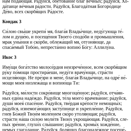
нам по­даю́­щая. Ра́­дуй­ся, обетова́ние благ ве́ч­ных; ра́­дуй­ся, Хо­
да́­таи­це ве́ч­ныя ра́­дос­ти. Ра́­дуй­ся, Бла­го­да́т­ная Бо­го­ро́­ди­це
Де́­во, всех скор­бя́­щих Ра́­дос­те.
Кондак 3
Си́­лою свы́­ше укре­пи́ мя, бла­га́я Вла­ды́­чи­це, неду́гующа те́­
лом и ду­ше́ю, и по­се­ще́­ния Тво­его́ спо­до́­би и про­мыш­ле́­ния,
мрак уны́ния и ско́р­би, облежа́щий мя, отгоня́юще, да
спаса́емый То­бо́ю, непреста́нно во­пию́ Бо́­гу: Алли­лу́иа.
Икос 3
Иму́­щи бо­га́т­ство ми­ло­се́р­дия не­из­ре­че́н­ное, всем скор­бя́­щим
ру́­ку по́­мо­щи простира́еши, не­ду́­ги врачу́ющи, стра́с­ти
исцеля́ющи. Не пре́­зри и ме­не́, бла­га́я Вла­ды́­чи­це, на од­ре́ не́­
мо­щи моея́ низлежа́ща и во­пию́­ща Ти:
Ра́­дуй­ся, ми́­лос­ти со­кро́­ви­ще мно­го­це́н­ное; ра́­дуй­ся, от­ча́­ян­
ных еди́на на­де́ж­до. Ра́­дуй­ся, те́­ла мо­его́ врачева́ние; ра́­дуй­ся,
ду­ши́ моея́ спа­се́­ние. Ра́­дуй­ся, тве́р­дая кре́­пос­те немощны́х;
ра́­дуй­ся, изнемога́ющих за­сту́п­ни­це и укреп­ле́­ние. Ра́­дуй­ся,
гнев Бо́­жий Тво­и́м мо­ле́­ни­ем ско́ро утоля́ющая; ра́­дуй­ся,
стра́с­ти на́­ша си́­лою мо­ли́тв Тво­и́х укроща́ющая. Ра́­дуй­ся, сле­
пы́х зре́­ние, глухи́х слы́­ша­ние; ра́­дуй­ся, хромы́х хожде́ние,
немы́х глаго́лание. Ра́­дуй­ся, бо­ля́­щих бла­го­на­де́ж­ное по­се­ще́­