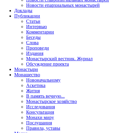
Новости епархиальных монастырей
Доклады
Публикации
Статьи
Интервью
Комментарии
Беседы
Слова
Проповеди
Издания
Монастырский вестник. Журнал
Обсуждение проекта
Монастыри
Монашество
Новоначальному
Аскетика
Жития
В память вечную...
Монастырское хозяйство
Исследования
Консультация
Монахи миру
Послушания
Правила, уставы