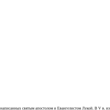
на­пи­сан­ных свя­тым апо­сто­лом и Еван­ге­ли­стом Лу­кой. В V в. из И