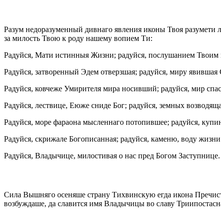
Разум недоразуменный дивнаго явления иконы Твоя разумети л
за милость Твою к роду нашему вопием Ти:
Радуйся, Мати истинныя Жизни; радуйся, послушанием Твоим
Радуйся, затворенный Эдем отверзшая; радуйся, миру явившая
Радуйся, ковчеже Умирителя мира носивший; радуйся, мир спас
Радуйся, лествице, Еюже сниде Бог; радуйся, земных возводяща
Радуйся, море фараона мысленнаго потопившее; радуйся, купи
Радуйся, скрижале Богописанная; радуйся, каменю, воду жиз
Радуйся, Владычице, милостивая о нас пред Богом Заступнице.
Сила Вышняго осеняше страну Тихвинскую егда икона Пречис
возбуждаше, да славится имя Владычицы во славу Триипостасн