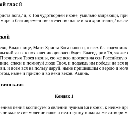
й глас 8
иста Бога,/ и, к Тоя чудотворней иконе, умильно взирающи, пр
в мире и благовременстве отечество наше и вся христианы,/ насл
ской
ево, Владычице, Мати Христа Бога нашего, о всех благодеяниих Т
ский язык к похвалению доволен будет. Благодарим Тя, якоже 
речистыя Твоея иконы, ею же всю просветила еси Российскую с
ице, спаси и помилуй люди Твоя, и подаждь им победы на вся в
збави, и всем вся на пользу даруй, ныне пришедшим с верою и 
огом, ныне и присно и во веки веков. Аминь.
хвинская»
Кондак 1
енная пения восписуем о явлении чудныя Ея иконы, к нейже п
ыне малое сие моление наше и неотступну никогда же сотвори ми