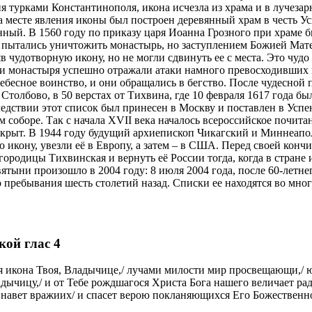
ур­ка­ми Кон­стан­ти­но­по­ля, ико­на ис­чез­ла из хра­ма и в лу­че­зар­н
а ме­сте яв­ле­ния ико­ны был по­стро­ен де­ре­вян­ный храм в честь Успе
ен­ный. В 1560 го­ду по при­ка­зу ца­ря Иоан­на Гроз­но­го при хра­ме 
ы­та­лись уни­что­жить мо­на­стырь, но за­ступ­ле­ни­ем Бо­жи­ей Ма­те
яв чу­до­твор­ную ико­ну, но не мог­ли сдви­нуть ее с ме­ста. Это чу­до
ки мо­на­сты­ря успеш­но от­ра­жа­ли ата­ки на­мно­го пре­вос­хо­див­ши
ебес­ное во­ин­ство, и они об­ра­ща­лись в бег­ство. По­сле чу­дес­ной
 Стол­бо­во, в 50 вер­стах от Тих­ви­на, где 10 фев­ра­ля 1617 го­да б
ед­ствии этот спи­сок был при­не­сен в Моск­ву и по­став­лен в Успен­с
 со­бо­ре. Так с на­ча­ла XVII ве­ка на­ча­лось все­рос­сий­ское по­чи­
а­крыт. В 1944 го­ду бу­ду­щий ар­хи­епи­скоп Чи­каг­ский и Мин­неа­
ико­ну, увез­ли её в Ев­ро­пу, а за­тем – в США. Пе­ред сво­ей кон­чи­
го­ро­ди­цы Тих­вин­ская и вер­нуть её Рос­сии то­гда, ко­гда в стране и
вя­ты­ни про­изо­шло в 2004 го­ду: 8 июля 2004 го­да, по­сле 60-лет­
о­го пре­бы­ва­ния шесть сто­ле­тий на­зад. Списки ее находятся во 
ой глас 4
тная икона Твоя, Владычице,/ лучами милости мир просвещающи,/
адычицу,/ и от Тебе рождшагося Христа Бога нашего величает ра
 навет вражиих/ и спасет верою покланяющихся Его Божественно