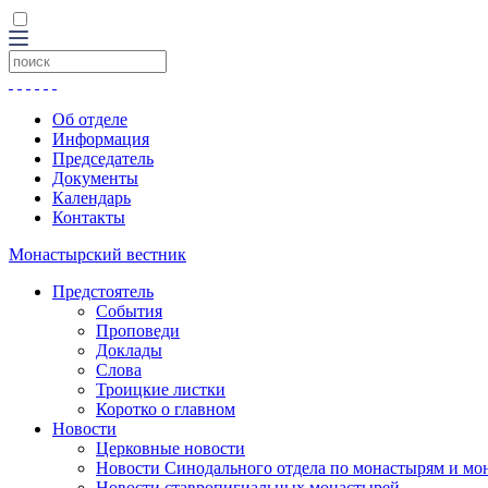
Об отделе
Информация
Председатель
Документы
Календарь
Контакты
Монастырский вестник
Предстоятель
События
Проповеди
Доклады
Слова
Троицкие листки
Коротко о главном
Новости
Церковные новости
Новости Синодального отдела по монастырям и мо
Новости ставропигиальных монастырей