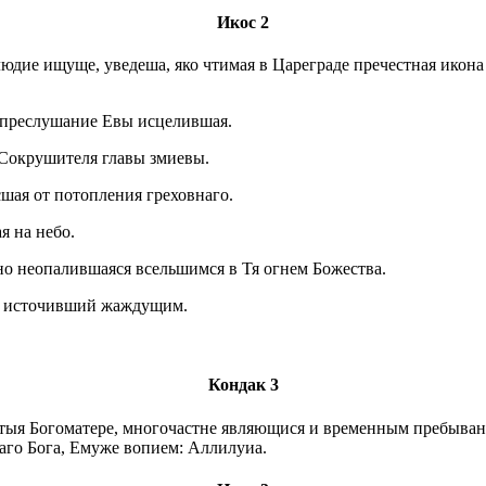
Икос 2
юдие ищуще, уведеша, яко чтимая в Цареграде пречестная икона
 преслушание Евы исцелившая.
 Сокрушителя главы змиевы.
шая от потопления греховнаго.
я на небо.
но неопалившаяся всельшимся в Тя огнем Божества.
ни источивший жаждущим.
Кондак 3
тыя Богоматере, многочастне являющися и временным пребыва
аго Бога, Емуже вопием: Аллилуиа.