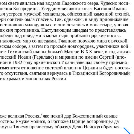
ом све­те яви­лась над во­да­ми Ла­дож­ско­го озе­ра. Чу­дес­но но­си­
­ния Бо­го­ро­ди­цы. Усер­ди­ем ве­ли­ко­го кня­зя Ва­си­лия Ива­но­
был устро­ен муж­ской мо­на­стырь, об­не­сен­ный ка­мен­ной сте­ной.
­ри оби­тель бы­ла спа­се­на. Так, од­на­жды, в ви­ду при­бли­жав­ше­
 оста­но­ви­ло ма­ло­душ­ных, и они оста­лись в мо­на­сты­ре, упо­вая
х их сил про­тив­ни­ка. На­сту­па­ю­щим шве­дам то пред­став­ля­лась
 по­бе­ды над шве­да­ми в мо­на­стырь при­бы­ли цар­ские по­слы.
ыл за­клю­чен мир со шве­да­ми. Глав­ною по­ру­кою ми­ра с рус­ской
ком со­бо­ре, а за­тем по прось­бе нов­го­род­цев, участ­ни­ков вой­
та­ние Тих­вин­ской ико­ны Бо­жьей Ма­те­ри.В ХХ ве­ке, в го­ды ли­хо­
по­лис­ский Иоанн (Гарк­лавс) и ми­ря­нин по име­ни Сер­гий (впо­
ной в 1982 го­ду ар­хи­епи­скоп Иоанн за­ве­щал сво­е­му при­ём­но­
з­ме­нит­ся от­но­ше­ние свет­ской вла­сти к Церк­ви и бу­дет вос­ста­
не­го от­сут­ствия, свя­ты­ня вер­ну­лась в Тихвинский Богородичный
многих храмах и монастырях России
 юже великая Россия,/ яко некий дар Божественный свыше
достно./ Емуже молися, о Госпоже Царице Богородице,/ да
му/ и Твоему пречистому образу,// Дево Неискусобрачная.