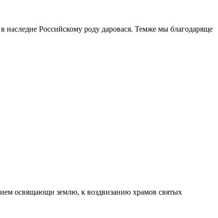
 в наследие Российскому роду даровася. Темже мы благодаряще
нием освящающи землю, к воздвизанию храмов святых