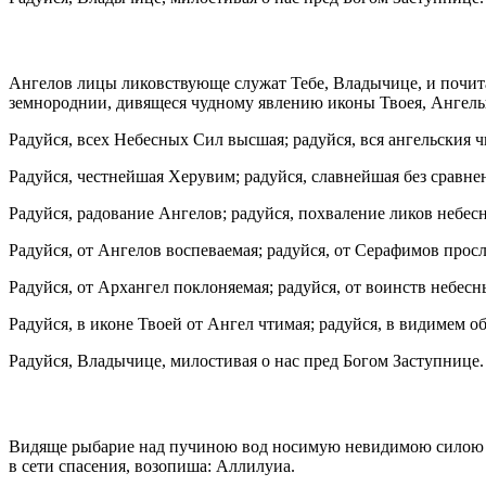
Ангелов лицы ликовствующе служат Тебе, Владычице, и почит
земнороднии, дивящеся чудному явлению иконы Твоея, Ангелы
Радуйся, всех Небесных Сил высшая; радуйся, вся ангельския 
Радуйся, честнейшая Херувим; радуйся, славнейшая без сравн
Радуйся, радование Ангелов; радуйся, похваление ликов небес
Радуйся, от Ангелов воспеваемая; радуйся, от Серафимов просл
Радуйся, от Архангел поклоняемая; радуйся, от воинств небесн
Радуйся, в иконе Твоей от Ангел чтимая; радуйся, в видимем о
Радуйся, Владычице, милостивая о нас пред Богом Заступнице.
Видяще рыбарие над пучиною вод носимую невидимою силою и
в сети спасения, возопиша: Аллилуиа.