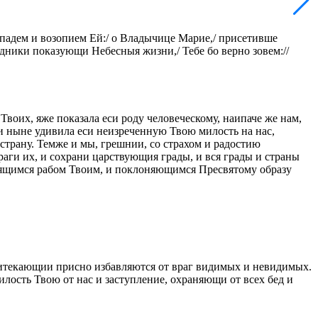
ипадем и возопием Ей:/ о Владычице Марие,/ присетивше
едники показующи Небесныя жизни,/ Тебе бо верно зовем://
воих, яже показала еси роду человеческому, наипаче же нам,
и ныне удивила еси неизреченную Твою милость на нас,
трану. Темже и мы, грешнии, со страхом и радостию
раги их, и сохрани царствующия грады, и вся грады и страны
молящимся рабом Твоим, и поклоняющимся Пресвятому образу
ритекающии присно избавляются от враг видимых и невидимых.
лость Твою от нас и заступление, охраняющи от всех бед и