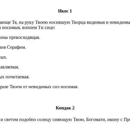
Икос 1
ающе Тя, на руку Твоею носившую Творца видимыя и невидимыя 
 носимыя, вопием Ти сице:
чины превосходящая.
ения Серафим.
ных.
авляемая.
ых почитаемая.
бразе Твоем от невидимых сил носимая.
Кондак 2
 светом подобно солнцу сияющую Твою, Богомати, икону с Пр