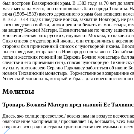
был по­стро­ен Влахерн­ский храм. В 1383 го­ду, за 70 лет до взя­тия т
мая с ме­ста на ме­сто, она оста­но­ви­лась близ го­ро­да Тих­ви­на. Н
ви­ча (1505–1533) вме­сто де­ре­вян­но­го хра­ма был воз­ве­ден ка­м
В 1613–1614 го­дах швед­ские вой­ска, за­хва­тив Нов­го­род, не раз п
го­ся швед­ско­го вой­ска, ино­ки ре­ши­ли бе­жать из мо­на­сты­ря, вз
на за­щи­ту Бо­жи­ей Ма­те­ри. Незна­чи­тель­ные по чис­лу за­щит­ни­
мно­го­чис­лен­ная рать рус­ских, иду­щая от Моск­вы, то ка­кое-то н
Сняв спи­сок с чу­до­твор­ной ико­ны, они от­пра­ви­лись в де­рев­ню
сто­ро­ны был при­не­сен­ный спи­сок с чу­до­твор­ной ико­ны. Впо­сл
ны со шве­да­ми, от­прав­лен в Нов­го­род и по­став­лен в Со­фий­ском
ле­тья и же­сто­ких го­не­ний на Цер­ковь Бо­жию мо­на­стырь был з
след­ствии его при­ём­ный сын), спа­сая чу­до­твор­ную Тих­вин­скую 
му сы­ну про­то­и­е­рею Сер­гию Гарк­лав­су за­бо­тить­ся об иконе Бо­
нов­лен Тих­вин­ский мо­на­стырь. Тор­же­ствен­ное воз­вра­ще­ние с
Успенский монастырь, ко­то­рый из­бра­ла для сво­е­го по­сто­ян­н
Молитвы
Тропарь Божией Матери пред иконой Ее Тихвинск
Днесь, яко солнце пресветлое,/ возсия нам на воздусе всечес
благоговейне восприемши,/ прославляет Тя, Богомати, всех Вл
сохранит вся грады и страны христианския/ невредимы от всех