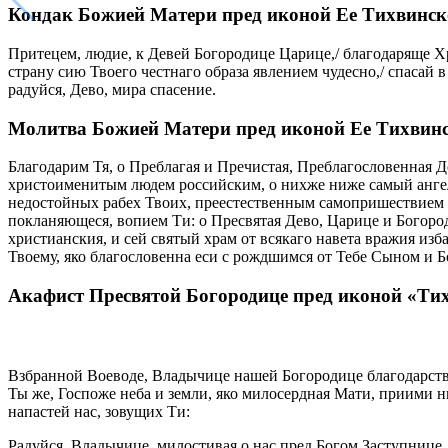
Кондак Божией Матери пред иконой Ее Тихвинско
Притецем, людие, к Девей Богородице Царице,/ благодаряще Хр
страну сию Твоего честнаго образа явлением чудесно,/ спасай 
радуйся, Дево, мира спасение.
Молитва Божией Матери пред иконой Ее Тихвин
Благодарим Тя, о Преблагая и Пречистая, Преблагословенная Д
христоименитым людем российским, о нихже ниже самый ангель
недостойных рабех Твоих, преестественным самопришествием П
покланяющеся, вопием Ти: о Пресвятая Дево, Царице и Богород
христианския, и сей святый храм от всякаго навета вражия и
Твоему, яко благословенна еси с рождшимся от Тебе Сыном и Б
Акафист Пресвятой Богородице пред иконой «Ти
Взбранной Воеводе, Владычице нашей Богородице благодарств
Ты же, Госпоже неба и земли, яко милосердная Мати, приими н
напастей нас, зовущих Ти:
Радуйся, Владычице, милостивая о нас пред Богом Заступнице.