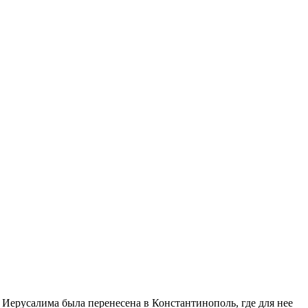
еру­са­ли­ма бы­ла пе­ре­не­се­на в Кон­стан­ти­но­поль, где для нее