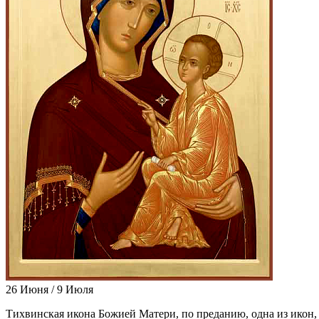
26 Июня / 9 Июля
Тих­вин­ская ико­на Бо­жи­ей Ма­те­ри, по пре­да­нию, од­на из икон, 