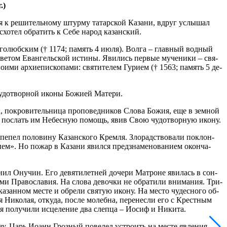
.)
ся к ре­ши­тель­но­му штур­му та­тар­ской Ка­за­ни, вдруг услы­шал
хо­тел об­ра­тить к Се­бе на­род ка­зан­ский.
 Бо­го­люб­ским († 1174; па­мять 4 июля). Вол­га – глав­ный вод­ный
 све­том Еван­гель­ской ис­ти­ны. Яви­лись пер­вые му­че­ни­ки – свя­
и­ми ар­хи­епи­ско­па­ми: свя­ти­те­лем Гу­ри­ем († 1563; па­мять 5 де­
у­до­твор­ной ико­ны Бо­жи­ей Ма­те­ри.
а, по­кро­ви­тель­ни­ца про­по­вед­ни­ков Сло­ва Бо­жия, еще в зем­ной
ли­ла по­слать им Небес­ную по­мощь, явив Свою чу­до­твор­ную ико­ну.
пе­пел по­ло­ви­ну Ка­зан­ско­го Крем­ля. Зло­рад­ство­ва­ли по­клон­
и­ем». Но по­жар в Ка­за­ни явил­ся пред­зна­ме­но­ва­ни­ем окон­ча­
­ни­ил Ону­чин. Его де­вя­ти­лет­ней до­че­ри Мат­роне яви­лась в сон­
ми Пра­во­сла­вия. На сло­ва де­воч­ки не об­ра­ти­ли вни­ма­ния. Три­
ка­зан­ном ме­сте и об­ре­ли свя­тую ико­ну. На ме­сто чу­дес­но­го об­
 Ни­ко­лая, от­ку­да, по­сле мо­леб­на, пе­ре­нес­ли его с Крест­ным
я по­лу­чи­ли ис­це­ле­ние два слеп­ца – Иосиф и Ни­ки­та.
к­ву. Царь Иоанн Гроз­ный по­ве­лел устро­ить на ме­сте яв­ле­ния