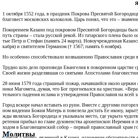
Я
1 ок­тяб­ря 1552 го­да, в празд­ник По­кро­ва Пре­свя­той Бо­го­ро­ди
бла­го­вест мос­ков­ских ко­ло­ко­лов. Царь по­нял, что это – зна­ме­н
По­ко­ре­ни­ем Ка­за­ни под по­кро­вом Пре­свя­той Бо­го­ро­ди­цы бы­
путь стра­ны – ста­ла рус­ской ре­кой. Из та­тар­ско­го пле­на бы­ло 
тые Петр и Сте­фан (па­мять 24 мар­та). Но­во­учре­жден­ная Ка­зан­ска
каб­ря) и свя­ти­те­лем Гер­ма­ном († 1567; па­мять 6 но­яб­ря).
Но осо­бен­но спо­соб­ство­ва­ло воз­вы­ше­нию Пра­во­сла­вия сре­ди в
Труд­но шло де­ло про­по­ве­ди Еван­ге­лия в по­ко­рен­ном цар­стве ср
Сво­ей жиз­ни раз­де­ляв­шая со свя­ты­ми Апо­сто­ла­ми бла­го­вест­н
28 июня 1579 го­да страш­ный по­жар, на­чав­ший­ся око­ло церк­ви свя­
ни­ки Ма­го­ме­та, ду­мая, что Бог про­гне­вал­ся на хри­сти­ан. «Ве­ра
тель­но­го па­де­ния ис­ла­ма и утвер­жде­ния Пра­во­сла­вия на всей зла
Го­род вско­ре на­чал вста­вать из ру­ин. Вме­сте с дру­ги­ми по­го­ре
ном ви­де­нии Бо­жия Ма­терь и по­ве­ле­ла до­стать Ее ико­ну, за­ры­
жды яв­ля­лась Бо­го­ро­ди­ца и ука­зы­ва­ла ме­сто, где укры­та чу­до­
ре­те­ния при­был во гла­ве ду­хо­вен­ства ар­хи­епи­скоп Иере­мия и пе
хо­дом в Бла­го­ве­щен­ский со­бор – пер­вый пра­во­слав­ный храм го
Молитвы
Спи­сок с ико­ны, яв­лен­ной в Ка­за­ни, из­ло­же­ние об­сто­я­тельст