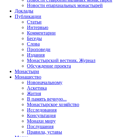
Новости епархиальных монастырей
Доклады
Публикации
Статьи
Интервью
Комментарии
Беседы
Слова
Проповеди
Издания
Монастырский вестник. Журнал
Обсуждение проекта
Монастыри
Монашество
Новоначальному
Аскетика
Жития
В память вечную...
Монастырское хозяйство
Исследования
Консультация
Монахи миру
Послушания
Правила, уставы