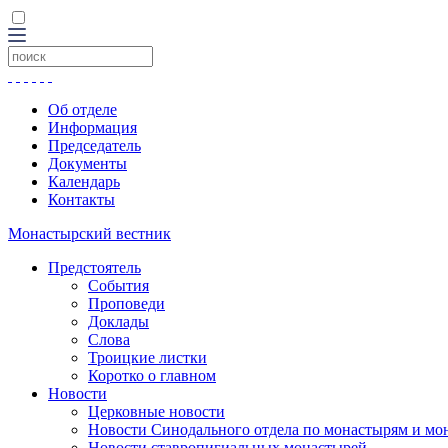
Об отделе
Информация
Председатель
Документы
Календарь
Контакты
Монастырский вестник
Предстоятель
События
Проповеди
Доклады
Слова
Троицкие листки
Коротко о главном
Новости
Церковные новости
Новости Синодального отдела по монастырям и мо
Новости ставропигиальных монастырей