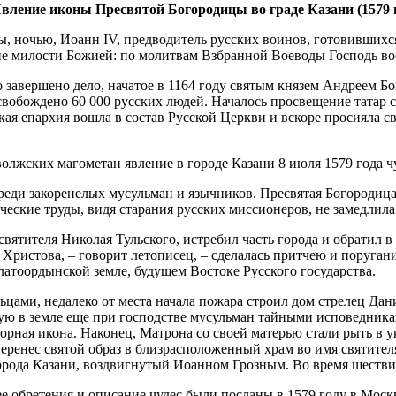
вление иконы Пресвятой Богородицы во граде Казани (1579 г
­цы, но­чью, Иоанн IV, пред­во­ди­тель рус­ских во­и­нов, го­то­вив­ших­
ие ми­ло­сти Бо­жи­ей: по мо­лит­вам Взбран­ной Во­е­во­ды Гос­подь вос­
ло за­вер­ше­но де­ло, на­ча­тое в 1164 го­ду свя­тым кня­зем Ан­дре­ем
осво­бож­де­но 60 000 рус­ских лю­дей. На­ча­лось про­све­ще­ние та­тар
я епар­хия во­шла в со­став Рус­ской Церк­ви и вско­ре про­си­я­ла сво­
олж­ских ма­го­ме­тан яв­ле­ние в го­ро­де Ка­за­ни 8 июля 1579 го­да ч
е­ди за­ко­ре­не­лых му­суль­ман и языч­ни­ков. Пре­свя­тая Бо­го­ро­ди­ц
и­че­ские тру­ды, ви­дя ста­ра­ния рус­ских мис­си­о­не­ров, не за­мед­
ти­те­ля Ни­ко­лая Туль­ско­го, ис­тре­бил часть го­ро­да и об­ра­тил в 
 Хри­сто­ва, – го­во­рит ле­то­пи­сец, – сде­ла­лась прит­чею и по­ру­га­н
­то­ор­дын­ской зем­ле, бу­ду­щем Во­сто­ке Рус­ско­го го­су­дар­ства.
ль­ца­ми, неда­ле­ко от ме­ста на­ча­ла по­жа­ра стро­ил дом стре­лец Да
тую в зем­ле еще при гос­под­стве му­суль­ман тай­ны­ми ис­по­вед­ни­ка­
твор­ная ико­на. На­ко­нец, Мат­ро­на со сво­ей ма­те­рью ста­ли рыть в у
­ре­нес свя­той об­раз в близ­рас­по­ло­жен­ный храм во имя свя­ти­те­ля
­ро­да Ка­за­ни, воз­двиг­ну­тый Иоан­ном Гроз­ным. Во вре­мя ше­стви
в ее об­ре­те­ния и опи­са­ние чу­дес бы­ли по­сла­ны в 1579 го­ду в Мос