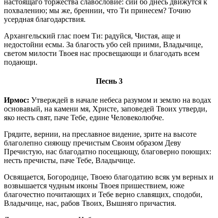
настоящаго торжества славословие: сии бо днесь движутся к
похвалению; мы же, бреннии, что Ти принесем? Точию
усердная благодарствия.
Архангельский глас поем Ти: радуйся, Чистая, аще и
недостойни есмы. За благость убо сей приими, Владычице,
светом милости Твоея нас просвещающи и благодать всем
подающи.
Песнь 3
Ирмос:
Утверждей в начале небеса разумом и землю на водах
основавый, на камени мя, Христе, заповедей Твоих утверди,
яко несть свят, паче Тебе, едине Человеколюбче.
Грядите, вернии, на преславное видение, зрите на высоте
благолепно сияющу пречистым Своим образом Деву
Пречистую, нас благодатно посещающу, благоверно поющих:
несть пречисты, паче Тебе, Владычице.
Освящается, Богородице, Твоею благодатию всяк ум верных и
возвышается чудным иконы Твоея пришествием, юже
благочестно почитающих и Тебе верно славящих, сподоби,
Владычице, нас, рабов Твоих, Вышняго причастия.