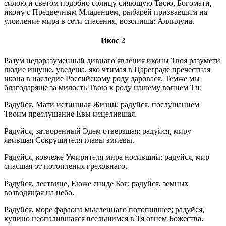
силою и светом подобно солнцу сияющую Твою, Богомати,
икону с Предвечным Младенцем, рыбарей призвавшим на
уловление мира в сети спасения, возопиша: Аллилуиа.
Икос 2
Разум недоразуменный дивнаго явления иконы Твоя разумети
людие ищуще, уведеша, яко чтимая в Цареграде пречестная
икона в наследие Российскому роду даровася. Темже мы
благодаряще за милость Твою к роду нашему вопием Ти:
Радуйся, Мати истинныя Жизни; радуйся, послушанием
Твоим преслушание Евы исцелившая.
Радуйся, затворенный Эдем отверзшая; радуйся, миру
явившая Сокрушителя главы змиевы.
Радуйся, ковчеже Умирителя мира носивший; радуйся, мир
спасшая от потопления греховнаго.
Радуйся, лествице, Еюже сниде Бог; радуйся, земных
возводящая на небо.
Радуйся, море фараона мысленнаго потопившее; радуйся,
купино неопалившаяся всельшимся в Тя огнем Божества.