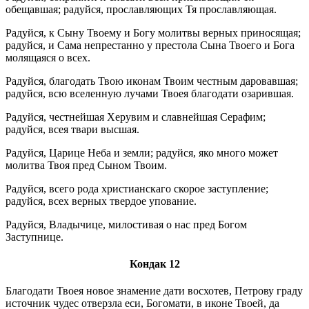
обещавшая; радуйся, прославляющих Тя прославляющая.
Радуйся, к Сыну Твоему и Богу молитвы верных приносящая;
радуйся, и Сама непрестанно у престола Сына Твоего и Бога
молящаяся о всех.
Радуйся, благодать Твою иконам Твоим честным даровавшая;
радуйся, всю вселенную лучами Твоея благодати озарившая.
Радуйся, честнейшая Херувим и славнейшая Серафим;
радуйся, всея твари высшая.
Радуйся, Царице Неба и земли; радуйся, яко много может
молитва Твоя пред Сыном Твоим.
Радуйся, всего рода христианскаго скорое заступление;
радуйся, всех верных твердое упование.
Радуйся, Владычице, милостивая о нас пред Богом
Заступнице.
Кондак 12
Благодати Твоея новое знамение дати восхотев, Петрову граду
источник чудес отверзла еси, Богомати, в иконе Твоей, да