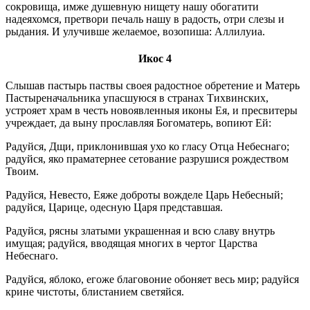
сокровища, имже душевную нищету нашу обогатити
надеяхомся, претвори печаль нашу в радость, отри слезы и
рыдания. И улучивше желаемое, возопиша: Аллилуиа.
Икос 4
Слышав пастырь паствы своея радостное обретение и Матерь
Пастыреначальника упасшуюся в странах Тихвинских,
устрояет храм в честь новоявленныя иконы Ея, и пресвитеры
учреждает, да выну прославляя Богоматерь, вопиют Ей:
Радуйся, Дщи, приклонившая ухо ко гласу Отца Небеснаго;
радуйся, яко праматернее сетование разрушися рождеством
Твоим.
Радуйся, Невесто, Еяже доброты вожделе Царь Небесный;
радуйся, Царице, одесную Царя представшая.
Радуйся, рясны златыми украшенная и всю славу внутрь
имущая; радуйся, вводящая многих в чертог Царства
Небеснаго.
Радуйся, яблоко, егоже благовоние обоняет весь мир; радуйся
крине чистоты, блистанием светяйся.