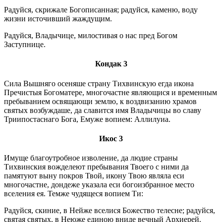
Радуйся, скрижале Богописанная; радуйся, каменю, воду
жизни источивший жаждущим.
Радуйся, Владычице, милостивая о нас пред Богом
Заступнице.
Кондак 3
Сила Вышняго осеняше страну Тихвинскую егда икона
Пречистыя Богоматере, многочастне являющися и временным
пребыванием освящающи землю, к воздвизанию храмов
святых возбуждаше, да славится имя Владычицы во славу
Триипостаснаго Бога, Емуже вопием: Аллилуиа.
Икос 3
Имуще благоутробное изволение, да людие страны
Тихвинския вожделеют пребывания Твоего с ними да
памятуют выну покров Твой, икону Твою являла еси
многочастне, дондеже указала еси богоизбранное место
вселения ея. Темже чудящеся вопием Ти:
Радуйся, скиние, в Нейже вселися Божество телесне; радуйся,
святая святых, в Неюже единою вниде вечный Архиерей.