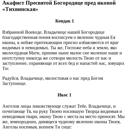
Акафист Пресвятой Богородице пред иконой
«Тихвинская»
Кондак 1
Взбранной Воеводе, Владычице нашей Богородице
благодарственная пения восписуем о явлении чудныя Ея
иконы, к нейже притекающии присно избавляются от враг
видимых и невидимых. Ты же, Госпоже неба и земли, яко
милосердная Мати, приими ныне малое сие моление наше и
неотступну никогда же сотвори милость Твою от нас и
заступление, охраняющи от всех бед и напастей нас, зовущих
Ти:
Радуйся, Владычице, милостивая о нас пред Богом
Заступнице.
Икос 1
Ангелов лицы ликовствующе служат Тебе, Владычице, и
почитающе Тя, на руку Твоею носившую Творца видимыя и
невидимыя твари, икону Твою с места на место преносят. Мы
же, земнороднии, дивящеся чудному явлению иконы Твоея,
Ангелы носимыя, вопием Ти сице: