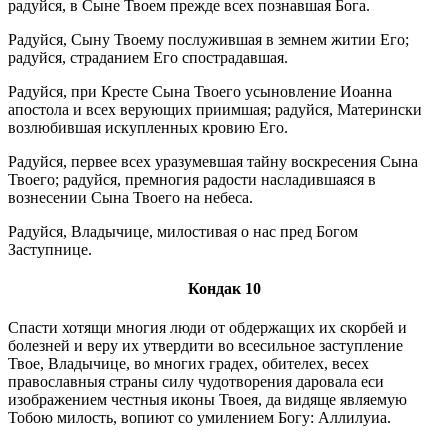
радуйся, в Сыне Твоем прежде всех познавшая Бога.
Радуйся, Сыну Твоему послужившая в земнем житии Его;
радуйся, страданием Его спострадавшая.
Радуйся, при Кресте Сына Твоего усыновление Иоанна
апостола и всех верующих приимшая; радуйся, Матерински
возлюбившая искупленных кровию Его.
Радуйся, первее всех уразумевшая тайну воскресения Сына
Твоего; радуйся, премногия радости насладившаяся в
вознесении Сына Твоего на небеса.
Радуйся, Владычице, милостивая о нас пред Богом
Заступнице.
Кондак 10
Спасти хотящи многия люди от обдержащих их скорбей и
болезней и веру их утвердити во всесильное заступление
Твое, Владычице, во многих градех, обителех, весех
православныя страны силу чудотворения даровала еси
изображением честныя иконы Твоея, да видяще являемую
Тобою милость, вопиют со умилением Богу: Аллилуиа.