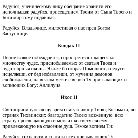
Радуйся, ученическому лику обещание хранити его
исполньшая; радуйся, присещением Твоим от Сына Твоего и
Бога мир тому подавшая.
Радуйся, Владычице, милостивая о нас пред Богом
Заступнице.
Кондак 11
Пение всякое побеждается, спростретися тщащеся ко
множеству чудес, приснобываемых от святыя Твоея и
чудотворныя иконы. Якоже бо скорая Помощница недуги
исцеляеши, от бед избавляеши, от мучения демонов
свобождаеши, на всяком месте с верою Тя призывающих и
вопиющих Богу: Аллилуиа.
Икос 11
Светоприемную свещу зрим святую икону Твою, Богомати, во
странах Тихвинских благодатию Твоею возженную, всю
страну просвещающую и многих ко свету своему
привлекающую на спасение душ. Темже вопием Ти:
Радуйся, сохраняти и спасати всех призывающих Тя