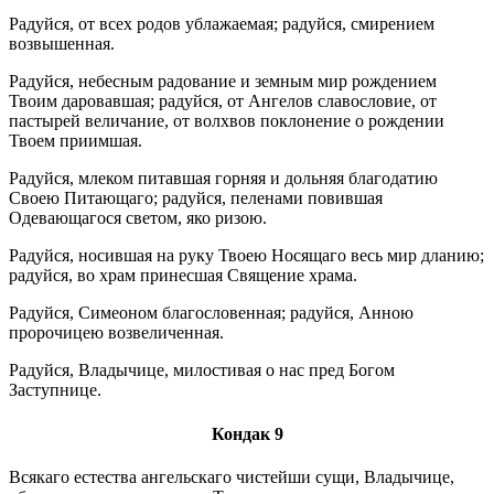
Радуйся, от всех родов ублажаемая; радуйся, смирением
возвышенная.
Радуйся, небесным радование и земным мир рождением
Твоим даровавшая; радуйся, от Ангелов славословие, от
пастырей величание, от волхвов поклонение о рождении
Твоем приимшая.
Радуйся, млеком питавшая горняя и дольняя благодатию
Своею Питающаго; радуйся, пеленами повившая
Одевающагося светом, яко ризою.
Радуйся, носившая на руку Твоею Носящаго весь мир дланию;
радуйся, во храм принесшая Священие храма.
Радуйся, Симеоном благословенная; радуйся, Анною
пророчицею возвеличенная.
Радуйся, Владычице, милостивая о нас пред Богом
Заступнице.
Кондак 9
Всякаго естества ангельскаго чистейши сущи, Владычице,