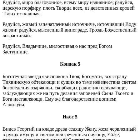
Радуйся, миро благовонное, всему миру излиянное; радуйся,
царскую порфиру, плоть Творца всех, из девственных кровей
Твоих исткавшая.
Радуйся, живый запечатленный источниче, источивший Воду
жизни; радуйся, мысленный винограде, Гроздь Божественный
возрастивый.
Радуйся, Владычице, милостивая о нас пред Богом
Заступнице.
Кондак 5
Боготечная звезда явися икона Твоя, Богомати, вся страну
Тихвинскую обтекающи и сущих во тьме невежествия светом
боговедения озаряющи, скорбящих радостию осиявающи,
заблуждающих же на путь делания заповедей Сына Твоего и
Бога наставляющи, Ему же благодарственне вопием:
Аллилуиа.
Икос 5
Видев Георгий на кладе древа седящу Жену, жезл червленный
в руках имущу и светом неизреченным сияющу, Ейже,