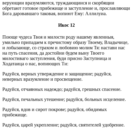
верующии вразумляются, труждающиися и скорбящии
обретают готовое прибежище и заступление и, прославляющи
Бога даровавшаго таковая, вопиют Ему: Аллилуиа.
Икос 12
Поюще чудеса Твоя и милости роду нашему явленныя,
умильно припадаем к пречистому образу Твоему, Владычице,
и лобызающе, со страхом и любовию молим Тя: настави нас
на путь спасения, да достойни будем выну Твоего
милостиваго заступления, буди присно Заступница и
Ходатаица о нас, вопиющих Ти:
Радуйся, верных утверждение и защищение; радуйся,
неверных вразумление и просвещение.
Радуйся, отчаянных надеждо; радуйся, грешных спасение.
Радуйся, печальных утешение; радуйся, больных исцеление.
Радуйся, вдов и сирот покрове; радуйся, обидимых
прибежище.
Радуйся, царей укрепление; радуйся, святителей удобрение.