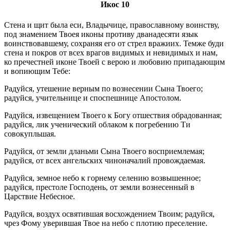
Икос 10
Стена и щит была еси, Владычице, православному воинству,
под знамением Твоея иконы противу дванадесяти язык
воинствовавшему, сохраняя его от стрел вражиих. Темже буди
стена и покров от всех врагов видимых и невидимых и нам,
ко пречестней иконе Твоей с верою и любовию припадающим
и вопиющим Тебе:
Радуйся, утешение верным по вознесении Сына Твоего;
радуйся, учительнице и споспешнице Апостолом.
Радуйся, извещением Твоего к Богу отшествия обрадованная;
радуйся, лик ученический облаком к погребению Ти
совокупльшая.
Радуйся, от земли дланьми Сына Твоего восприемлемая;
радуйся, от всех ангельских чиноначалий провождаемая.
Радуйся, земное небо к горнему селению возвышенное;
радуйся, престоле Господень, от земли вознесенный в
Царствие Небесное.
Радуйся, воздух освятившая восхождением Твоим; радуйся,
чрез Фому уверившая Твое на небо с плотию преселение.