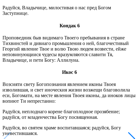
Радуйся, Владычице, милостивая о нас пред Богом
Заступнице.
Кондак 6
Проповедник быв видимаго Твоего пребывания в стране
Тихвинстей и дивиаго промьшления о ней, благочестивый
Георгий явление Твое и волю Твою людем возвести, ейже
неповинующиися чудесы вразумляются славити Тя,
Владычице, и пети Богу: Аллилуиа.
Икос 6
Возсияти свету Богопознания явлением иконы Твоея
изволившая, и свет иноческия жизни возжещи благоволила
еси, Богомати, на месте явления Твоея иконы, да иноков лицы
вопиют Ти непрестанно:
Радуйся, неплоднаго корене благоплодное прозябение;
радуйся, от младенчества Богу посвященная.
Радуйся, во святем храме воспитавшаяся; радуйся, Богу
уневестившаяся.