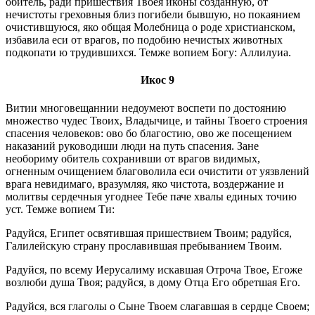
обитель, ради пришествия Твоея иконы созданную, от
нечистоты греховныя близ погибели бывшую, но покаянием
очистившуюся, яко общая Молебница о роде христианском,
избавила еси от врагов, по подобию нечистых животных
подкопати ю трудившихся. Темже вопием Богу: Аллилуиа.
Икос 9
Витии многовещаннии недоумеют воспети по достоянию
множество чудес Твоих, Владычице, и тайны Твоего строения
спасения человеков: ово бо благостию, ово же посещением
наказаний руководиши люди на путь спасения. Зане
необориму обитель сохранивши от врагов видимых,
огненным очищением благоволила еси очистити от уязвлений
врага невидимаго, вразумляя, яко чистота, воздержание и
молитвы сердечныя угоднее Тебе паче хвалы единых точию
уст. Темже вопием Ти:
Радуйся, Египет освятившая пришествием Твоим; радуйся,
Галилейскую страну прославившая пребыванием Твоим.
Радуйся, по всему Иерусалиму искавшая Отроча Твое, Егоже
возлюби душа Твоя; радуйся, в дому Отца Его обретшая Его.
Радуйся, вся глаголы о Сыне Твоем слагавшая в сердце Своем;