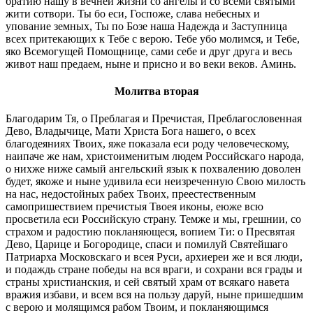
братию нашу в вечней жизни со ангелы и со всеми святыми
жити сотвори. Ты бо еси, Госпоже, слава небесных и
упование земных, Ты по Бозе наша Надежда и Заступница
всех притекающих к Тебе с верою. Тебе убо молимся, и Тебе,
яко Всемогущей Помощнице, сами себе и друг друга и весь
живот наш предаем, ныне и присно и во веки веков. Аминь.
Молитва вторая
Благодарим Тя, о Преблагая и Пречистая, Преблагословенная
Дево, Владычице, Мати Христа Бога нашего, о всех
благодеяниях Твоих, яже показала еси роду человеческому,
наипаче же нам, христоименитым людем Российскаго народа,
о нихже ниже самый ангельский язык к похвалению доволен
будет, якоже и ныне удивила еси неизреченную Свою милость
на нас, недостойных рабех Твоих, преестественным
самопришествием пречистыя Твоея иконы, еюже всю
просветила еси Российскую страну. Темже и мы, грешнии, со
страхом и радостию покланяющеся, вопием Ти: о Пресвятая
Дево, Царице и Богородице, спаси и помилуй Святейшаго
Патриарха Московскаго и всея Руси, архиереи же и вся люди,
и подаждь стране победы на вся враги, и сохрани вся грады и
страны христианския, и сей святый храм от всякаго навета
вражия избави, и всем вся на пользу даруй, ныне пришедшим
с верою и молящимся рабом Твоим, и покланяющимся