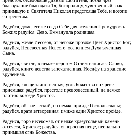
предстоя, беседоваше дивный Святитель, позна чрез
благоухание благодати Тя, Богородицу, чувственный зрак
приимшую и Святителя Николая предстояща Тебе, и возопи
со трепетом:
Радуйся, доме, егоже созда Себе для вселения Премудрость
Божия; радуйся, Дево, Еммануила родившая.
Радуйся, жезле Иессеов, от негоже прозябе Цвет Христос Бог;
радуйся, Неневестная Невесто, осенением Духа заченшая
Сына.
Радуйся, свитче, в немже перстом Отчим написася Слово;
радуйся, книго девства запечатленная, Иосифу на хранение
врученная.
Радуйся, клеще таинственная, угль Божества во чреве
приемшая; радуйся, престоле превознесенный, на немже
плотию возседе Христос.
Радуйся, облаче легкий, на немже прииде Господь славы;
радуйся, врата затворенная, имиже един Христос пройде.
Радуйся, горо несекомая, от неяже краеугольный камень
отсечеся, Христос; радуйся, огнеросная пеще, неопально
приимшая огнь Божества.