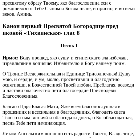
пресвятому образу Твоему, яко благословенна еси с
рождшимся от Тебе Сыном и Богом ныне, и присно, и во веки
веков. Аминь.
Канон первый Пресвятой Богородице пред
иконой «Тихвинская» глас 8
Песнь 1
Ирмос:
Воду прошед, яко сушу, и египетскаго зла избежав,
израильтянин вопияше: Избавителю и Богу нашему поим.
О Троице Вседержительная и Единице Трисолнечная! Душу
мою, и сердце, и ум, молю, просветивши и благодатию
освятивши, к Божественней Твоей любви, Преблагая, возведи
и настави благочестно пети благосердие Приснодевы
Благословенныя.
Благаго Царя Благая Мати, Яже всем благопослушная в
прошениих и всесильная в благодеяниих, благодать света
Твоего и нам возсияй и облагодати днесь, о Богоблагодатная,
песнь Тебе пети начинающия.
Ликом Ангельским виновно есть радости Твоего, Владычице,