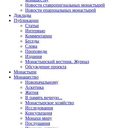
Новости ставропигиальных монастырей
Новости епархиальных монастырей
Доклады
Публикации
Статьи
Интервью
Комментарии
Беседы
Слова
Проповеди
Издания
Монастырский вестник. Журнал
Обсуждение проекта
Монастыри
Монашество
Новоначальному
Аскетика
Жития
В память вечную...
Монастырское хозяйство
Исследования
Консультация
Монахи миру
Послушания