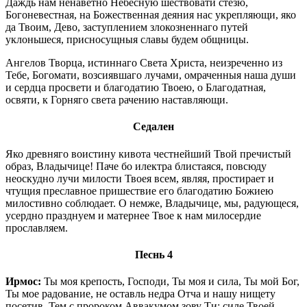
Даждь нам ненаветно Небесную шествовати стезю,
Богоневестная, на Божественная деяния нас укрепляющи, яко
да Твоим, Дево, заступлением злокозненнаго путей
уклоньшеся, присносущныя славы будем общницы.
Ангелов Творца, истиннаго Света Христа, неизреченно из
Тебе, Богомати, возсиявшаго лучами, омраченныя наша души
и сердца просвети и благодатию Твоею, о Благодатная,
освяти, к Горняго света рачению наставляющи.
Седален
Яко древняго воистину кивота честнейший Твой пречистый
образ, Владычице! Паче бо илектра блистаяся, повсюду
неоскудно лучи милости Твоея всем, являя, простирает и
чтущия преславное пришествие его благодатию Божиею
милостивно соблюдает. О немже, Владычице, мы, радующеся,
усердно празднуем и матернее Твое к нам милосердие
прославляем.
Песнь 4
Ирмос:
Ты моя крепость, Господи, Ты моя и сила, Ты мой Бог,
Ты мое радование, не оставль недра Отча и нашу нищету
посетив. Тем с пророком Аввакумом зову Ти: силе Твоей