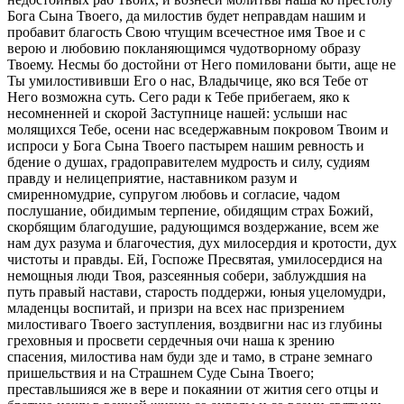
Бога Сына Твоего, да милостив будет неправдам нашим и
пробавит благость Свою чтущим всечестное имя Твое и с
верою и любовию покланяющимся чудотворному образу
Твоему. Несмы бо достойни от Него помиловани быти, аще не
Ты умилостививши Его о нас, Владычице, яко вся Тебе от
Него возможна суть. Сего ради к Тебе прибегаем, яко к
несомненней и скорой Заступнице нашей: услыши нас
молящихся Тебе, осени нас вседержавным покровом Твоим и
испроси у Бога Сына Твоего пастырем нашим ревность и
бдение о душах, градоправителем мудрость и силу, судиям
правду и нелицеприятие, наставником разум и
смиренномудрие, супругом любовь и согласие, чадом
послушание, обидимым терпение, обидящим страх Божий,
скорбящим благодушие, радующимся воздержание, всем же
нам дух разума и благочестия, дух милосердия и кротости, дух
чистоты и правды. Ей, Госпоже Пресвятая, умилосердися на
немощныя люди Твоя, разсеянныя собери, заблуждшия на
путь правый настави, старость поддержи, юныя уцеломудри,
младенцы воспитай, и призри на всех нас призрением
милостиваго Твоего заступления, воздвигни нас из глубины
греховныя и просвети сердечныя очи наша к зрению
спасения, милостива нам буди зде и тамо, в стране земнаго
пришельствия и на Страшнем Суде Сына Твоего;
преставльшияся же в вере и покаянии от жития сего отцы и