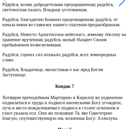
Радуйся, всеми добродетельми преукрашенная; радуйся,
светоносная палато, Владыце уготованная.
Радуйся, благодатию Божиею предочищенная; радуйся, от
начала веков во главизну нашего спасения предъизбранная.
Радуйся, Невесто Архитектона небеснаго, земному тектону на
хранение врученная; радуйся, малый Назарет Своим
пребыванием возвеличившая.
Радуйся, горних сил похвало; радуйся, всех земнородных
славо.
Радуйся, Владычице, милостивая о нас пред Богом
Заступнице.
Кондак 7
Хотящим преподобным Мартирию и Кириллу во уединении
подвизатися и труды и подвиги иноческими Богу угождати,
путь в место вожделеваемаго подвига в столпе огненнем и
гласе указала еси. Они же познавше Тя, яко Одигитрию
благую, спутешествующую им, возопиша Богу: Аллилуиа.