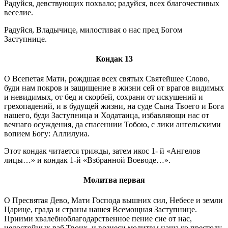
Радуйся, девствующих похвало; радуйся, всех благочестивых
веселие.
Радуйся, Владычице, милостивая о нас пред Богом
Заступнице.
Кондак 13
О Всепетая Мати, рождшая всех святых Святейшее Слово,
буди нам покров и защищение в жизни сей от врагов видимых
и невидимых, от бед и скорбей, сохрани от искушений и
грехопадений, и в будущей жизни, на суде Сына Твоего и Бога
нашего, буди Заступница и Ходатаица, избавляющи нас от
вечнаго осуждения, да спасеннии Тобою, с лики ангельскими
вопием Богу: Аллилуиа.
Этот кондак читается трижды, затем икос 1- й «Ангелов
лицы…» и кондак 1-й «Взбранной Воеводе…».
Молитва первая
О Пресвятая Дево, Мати Господа вышних сил, Небесе и земли
Царице, града и страны нашея Всемощная Заступнице.
Приими хвалебноблагодарственное пение сие от нас,
недостойных раб Твоих, и вознеси молитвы наша ко престолу