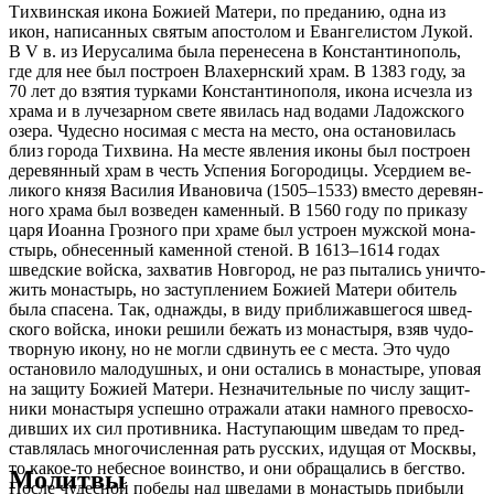
Тих­вин­ская ико­на Бо­жи­ей Ма­те­ри, по пре­да­нию, од­на из
икон, на­пи­сан­ных свя­тым апо­сто­лом и Еван­ге­ли­стом Лу­кой.
В V в. из Иеру­са­ли­ма бы­ла пе­ре­не­се­на в Кон­стан­ти­но­поль,
где для нее был по­стро­ен Влахерн­ский храм. В 1383 го­ду, за
70 лет до взя­тия тур­ка­ми Кон­стан­ти­но­по­ля, ико­на ис­чез­ла из
хра­ма и в лу­че­зар­ном све­те яви­лась над во­да­ми Ла­дож­ско­го
озе­ра. Чу­дес­но но­си­мая с ме­ста на ме­сто, она оста­но­ви­лась
близ го­ро­да Тих­ви­на. На ме­сте яв­ле­ния ико­ны был по­стро­ен
де­ре­вян­ный храм в честь Успе­ния Бо­го­ро­ди­цы. Усер­ди­ем ве­
ли­ко­го кня­зя Ва­си­лия Ива­но­ви­ча (1505–1533) вме­сто де­ре­вян­
но­го хра­ма был воз­ве­ден ка­мен­ный. В 1560 го­ду по при­ка­зу
ца­ря Иоан­на Гроз­но­го при хра­ме был устро­ен муж­ской мо­на­
стырь, об­не­сен­ный ка­мен­ной сте­ной. В 1613–1614 го­дах
швед­ские вой­ска, за­хва­тив Нов­го­род, не раз пы­та­лись уни­что­
жить мо­на­стырь, но за­ступ­ле­ни­ем Бо­жи­ей Ма­те­ри оби­тель
бы­ла спа­се­на. Так, од­на­жды, в ви­ду при­бли­жав­ше­го­ся швед­
ско­го вой­ска, ино­ки ре­ши­ли бе­жать из мо­на­сты­ря, взяв чу­до­
твор­ную ико­ну, но не мог­ли сдви­нуть ее с ме­ста. Это чу­до
оста­но­ви­ло ма­ло­душ­ных, и они оста­лись в мо­на­сты­ре, упо­вая
на за­щи­ту Бо­жи­ей Ма­те­ри. Незна­чи­тель­ные по чис­лу за­щит­
ни­ки мо­на­сты­ря успеш­но от­ра­жа­ли ата­ки на­мно­го пре­вос­хо­
див­ших их сил про­тив­ни­ка. На­сту­па­ю­щим шве­дам то пред­
став­ля­лась мно­го­чис­лен­ная рать рус­ских, иду­щая от Моск­вы,
то ка­кое-то небес­ное во­ин­ство, и они об­ра­ща­лись в бег­ство.
Молитвы
По­сле чу­дес­ной по­бе­ды над шве­да­ми в мо­на­стырь при­бы­ли