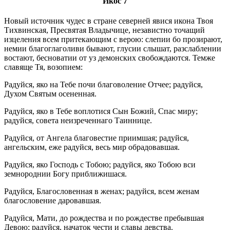
Икос 7
Новый источник чудес в стране северней явися икона Твоя
Тихвинская, Пресвятая Владычице, независтно точащий
изцеления всем притекающим с верою: слепии бо прозирают,
немии благоглаголиви бывают, глусии слышат, разслаблении
востают, бесноватии от уз демонских свобождаются. Темже
славяще Тя, возопием:
Радуйся, яко на Тебе почи благоволение Отчее; радуйся,
Духом Святым осененная.
Радуйся, яко в Тебе воплотися Сын Божий, Спас миру;
радуйся, совета неизреченнаго Таиннице.
Радуйся, от Ангела благовестие приимшая; радуйся,
ангельским, еже радуйся, весь мир обрадовавшая.
Радуйся, яко Господь с Тобою; радуйся, яко Тобою вси
земнороднии Богу приближишася.
Радуйся, Благословенная в женах; радуйся, всем женам
благословение даровавшая.
Радуйся, Мати, до рождества и по рождестве пребывшая
Девою; радуйся, начаток чести и славы девства.