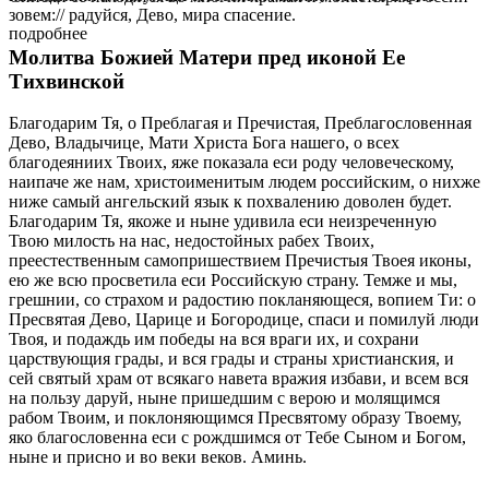
зовем:// радуйся, Дево, мира спасение.
подробнее
Молитва Божией Матери пред иконой Ее
Тихвинской
Благодарим Тя, о Преблагая и Пречистая, Преблагословенная
Дево, Владычице, Мати Христа Бога нашего, о всех
благодеяниих Твоих, яже показала еси роду человеческому,
наипаче же нам, христоименитым людем российским, о нихже
ниже самый ангельский язык к похвалению доволен будет.
Благодарим Тя, якоже и ныне удивила еси неизреченную
Твою милость на нас, недостойных рабех Твоих,
преестественным самопришествием Пречистыя Твоея иконы,
ею же всю просветила еси Российскую страну. Темже и мы,
грешнии, со страхом и радостию покланяющеся, вопием Ти: о
Пресвятая Дево, Царице и Богородице, спаси и помилуй люди
Твоя, и подаждь им победы на вся враги их, и сохрани
царствующия грады, и вся грады и страны христианския, и
сей святый храм от всякаго навета вражия избави, и всем вся
на пользу даруй, ныне пришедшим с верою и молящимся
рабом Твоим, и поклоняющимся Пресвятому образу Твоему,
яко благословенна еси с рождшимся от Тебе Сыном и Богом,
ныне и присно и во веки веков. Аминь.