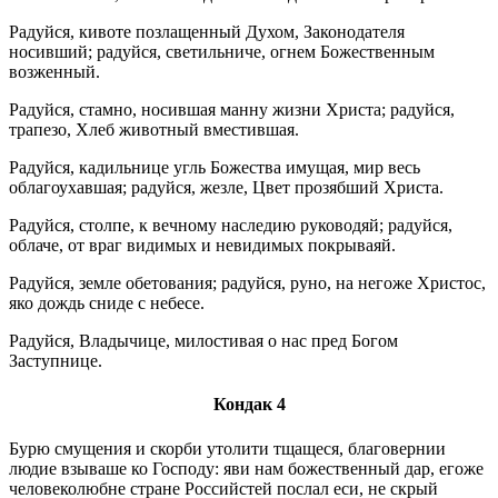
Радуйся, кивоте позлащенный Духом, Законодателя
носивший; радуйся, светильниче, огнем Божественным
возженный.
Радуйся, стамно, носившая манну жизни Христа; радуйся,
трапезо, Хлеб животный вместившая.
Радуйся, кадильнице угль Божества имущая, мир весь
облагоухавшая; радуйся, жезле, Цвет прозябший Христа.
Радуйся, столпе, к вечному наследию руководяй; радуйся,
облаче, от враг видимых и невидимых покрываяй.
Радуйся, земле обетования; радуйся, руно, на негоже Христос,
яко дождь сниде с небесе.
Радуйся, Владычице, милостивая о нас пред Богом
Заступнице.
Кондак 4
Бурю смущения и скорби утолити тщащеся, благовернии
людие взываше ко Господу: яви нам божественный дар, егоже
человеколюбне стране Российстей послал еси, не скрый