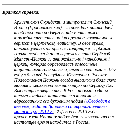
Краткая справка:
Архиепископ Охридский и митрополит Скопский
Иоанн (Вранишковский) – исповедник наших дней,
неоднократно подвергавшийся гонениям и
трижды претерпевший тюремное заключение за
верность церковному единству. В свое время,
откликнувшись на призыв Патриарха Сербского
Павла, владыка Иоанн вернулся в лоно Сербской
Матери-Церкви из автокефальной македонской
церкви, которая образовалась вследствие
националистского раскола, организованного в 1967
году в бывшей Республике Югославии. Русская
Православная Церковь всегда выражала братскую
любовь и оказывала молитвенную поддержку Его
Высокопреосвященству. В России были изданы
письма владыки, написанные в тюрьме и
адресованные его духовным чадам (
«Свободен в
неволе», издание Данилова ставропигиального
монастыря, 2012 г.
). 2 февраля 2015 года
архиепископ Иоанн освобожден из заключения и в
настоящее время находится в России.