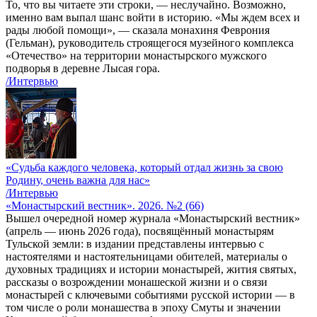
То, что вы читаете эти строки, — неслучайно. Возможно,
именно вам выпал шанс войти в историю. «Мы ждем всех и
рады любой помощи», — сказала монахиня Феврония
(Гельман), руководитель строящегося музейного комплекса
«Отечество» на территории монастырского мужского
подворья в деревне Лысая гора.
/Интервью
«Судьба каждого человека, который отдал жизнь за свою
Родину, очень важна для нас»
/Интервью
«Монастырский вестник». 2026. №2 (66)
Вышел очередной номер журнала «Монастырский вестник»
(апрель — июнь 2026 года), посвящённый монастырям
Тульской земли: в издании представлены интервью с
настоятелями и настоятельницами обителей, материалы о
духовных традициях и истории монастырей, жития святых,
рассказы о возрождении монашеской жизни и о связи
монастырей с ключевыми событиями русской истории — в
том числе о роли монашества в эпоху Смуты и значении