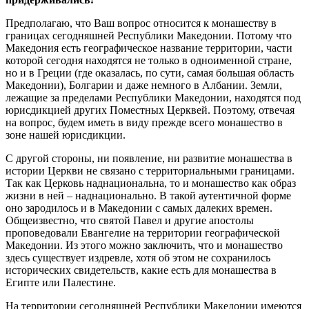
Предполагаю, что Ваш вопрос относится к монашеству в
границах сегодняшней Республики Македонии. Потому что
Македония есть географическое название территории, части
которой сегодня находятся не только в одноименной стране,
но и в Греции (где оказалась, по сути, самая большая область
Македонии), Болгарии и даже немного в Албании. Земли,
лежащие за пределами Республики Македонии, находятся под
юрисдикцией других Поместных Церквей. Поэтому, отвечая
на вопрос, будем иметь в виду прежде всего монашество в
зоне нашей юрисдикции.
С другой стороны, ни появление, ни развитие монашества в
истории Церкви не связано с территориальными границами.
Так как Церковь наднациональна, то и монашество как образ
жизни в ней – наднационально. В такой аутентичной форме
оно зародилось и в Македонии с самых далеких времен.
Общеизвестно, что святой Павел и другие апостолы
проповедовали Евангелие на территории географической
Македонии. Из этого можно заключить, что и монашество
здесь существует издревле, хотя об этом не сохранилось
исторических свидетельств, какие есть для монашества в
Египте или Палестине.
На территории сегодняшней Республики Македонии имеются