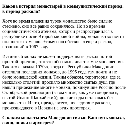
Какова история монастырей в коммунистический период,
в период раскола?
Хотя во время владения турок монашество было сильно
стеснено, оно все равно сохранялось. Но во времена
социалистического атеизма, который распространился в
республике после Второй мировой войны, монашество почти
полностью замерло. Этому способствовал еще и раскол,
возникший в 1967 году.
Истинный монах не может поддерживать раскол по той
простой причине, что это обессмысливает самое монашество.
Так что с начала 1970-х, когда из Республики Македонии
отселили последних монахов, до 1995 года там почти и не
было монашеской жизни. Таким образом, территория, где за
несколько столетий просияло множество святых душ, где
нашли прибежище многие монахи, покинувшие Россию после
Октябрьской революции (в том числе, как уже говорилось,
святой Иоанн Шанхайский), долгие годы оставалась без
монашества. И это, прежде всего, последствие раскола,
произошедшего в Церкви на этих просторах.
С каким монастырем Македонии связан Ваш путь монаха,
священника и архиерея?