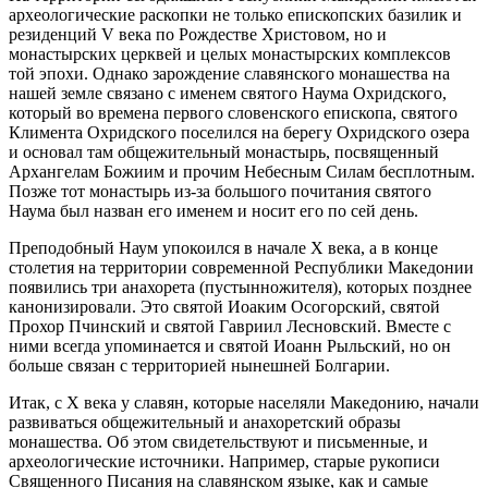
археологические раскопки не только епископских базилик и
резиденций V века по Рождестве Христовом, но и
монастырских церквей и целых монастырских комплексов
той эпохи. Однако зарождение славянского монашества на
нашей земле связано с именем святого Наума Охридского,
который во времена первого словенского епископа, святого
Климента Охридского поселился на берегу Охридского озера
и основал там общежительный монастырь, посвященный
Архангелам Божиим и прочим Небесным Силам бесплотным.
Позже тот монастырь из-за большого почитания святого
Наума был назван его именем и носит его по сей день.
Преподобный Наум упокоился в начале X века, а в конце
столетия на территории современной Республики Македонии
появились три анахорета (пустынножителя), которых позднее
канонизировали. Это святой Иоаким Осогорский, святой
Прохор Пчинский и святой Гавриил Лесновский. Вместе с
ними всегда упоминается и святой Иоанн Рыльский, но он
больше связан с территорией нынешней Болгарии.
Итак, с X века у славян, которые населяли Македонию, начали
развиваться общежительный и анахоретский образы
монашества. Об этом свидетельствуют и письменные, и
археологические источники. Например, старые рукописи
Священного Писания на славянском языке, как и самые