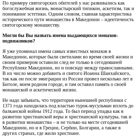
По примеру святогорских обителей у нас развивались как
богослужебная жизнь, монастырский типикон, аскетизм, так и
понимание эстетики. Одним словом, главная характеристика
исторического пути монашества в Македонии – идентичность
святогорскому монашеству.
Могли бы Вы назвать имена выдающихся монахов-
подвижников?
Я уже упоминал имена самых известных монахов в
Македонии, которые были светилами во время своей жизни и
своим примером оставили след не только в сегодняшней
Республике Македонии, но и повсюду между православными.
В их число можно добавить и святого Иоанна Шанхайского,
так как он после эмиграции из России провел несколько лет в
Битоле, моем родном городе, и там оставил память о своей
монашеской и аскетической жизни.
Не надо забывать, что территория нынешней республики с
1371 года находилась под властью турок-мусульман вплоть до
балканской войны 1912 года. То был период упадка как в
развитии христианской веры и христианской культуры, так и
в развитии монашества – и не только на месте сегодняшней
Македонии, но и в Греции, Сербии, Болгарии, а также в
других странах, где жили христиане.