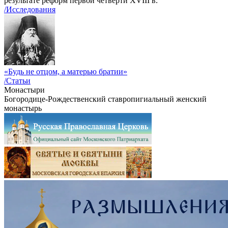
результате реформ первой четверти XVIII в.
/Исследования
«Будь не отцом, а матерью братии»
/Статьи
Монастыри
Богородице-Рождественский ставропигиальный женский
монастырь