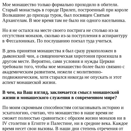
Мое монашество только формально проходило в обители.
Старый монастырь в городе Прилеп, построенный при короле
Волкашине до прихода турок, был посвящен Святым
Архангелам. В мое время там не было ни одного насельника.
Но я не остался на месте своего пострига не столько из-за
отсутствия монахов, сколько из-за поступления в аспирантуру
в Фессалониках. По послушанию поехал туда учиться.
В день принятия монашества я был сразу рукоположен в
дьяконский чин, а священническая хиротония произошла в
другом месте. Вероятно, сами условия и нужды Церкви
требовали того, чтобы мое монашество более было связано с
академическим развитием, нежели с молитвенно-
подвижническим, хотя старался никогда не опускать и этот
аспект монашеской жизни.
В чем, на Ваш взгляд, заключается смысл монашеской
жизни и монашеского служения в современном мире?
По моим скромным способностям согласовывать историю и
эсхатологию, считаю, что монашество в наше время не
сможет полностью сравниться с образом жизни монахов ни в
IV столетии в Египте и Палестине, ни в средние века. Каждое
время несет свои вызовы. В наши дни степень отречения от