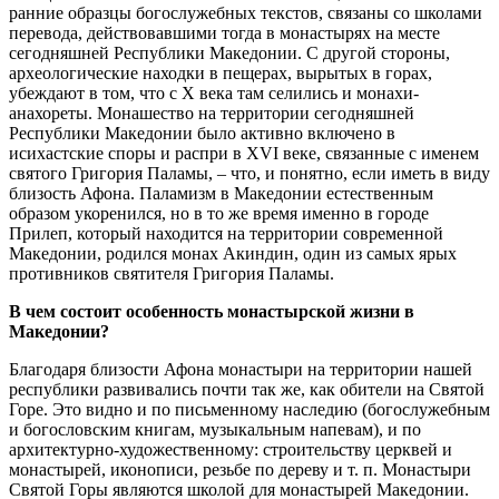
ранние образцы богослужебных текстов, связаны со школами
перевода, действовавшими тогда в монастырях на месте
сегодняшней Республики Македонии. С другой стороны,
археологические находки в пещерах, вырытых в горах,
убеждают в том, что с X века там селились и монахи-
анахореты. Монашество на территории сегодняшней
Республики Македонии было активно включено в
исихастские споры и распри в XVI веке, связанные с именем
святого Григория Паламы, – что, и понятно, если иметь в виду
близость Афона. Паламизм в Македонии естественным
образом укоренился, но в то же время именно в городе
Прилеп, который находится на территории современной
Македонии, родился монах Акиндин, один из самых ярых
противников святителя Григория Паламы.
В чем состоит особенность монастырской жизни в
Македонии?
Благодаря близости Афона монастыри на территории нашей
республики развивались почти так же, как обители на Святой
Горе. Это видно и по письменному наследию (богослужебным
и богословским книгам, музыкальным напевам), и по
архитектурно-художественному: строительству церквей и
монастырей, иконописи, резьбе по дереву и т. п. Монастыри
Святой Горы являются школой для монастырей Македонии.