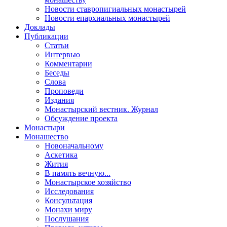
Новости ставропигиальных монастырей
Новости епархиальных монастырей
Доклады
Публикации
Статьи
Интервью
Комментарии
Беседы
Слова
Проповеди
Издания
Монастырский вестник. Журнал
Обсуждение проекта
Монастыри
Монашество
Новоначальному
Аскетика
Жития
В память вечную...
Монастырское хозяйство
Исследования
Консультация
Монахи миру
Послушания