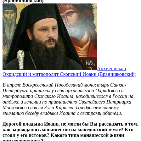
(Вранишковский)
Архиепископ
Охридский и митрополит Скопский Иоанн (Вранишковский)
В апреле Воскресенский Новодевичий монастырь Санкт-
Петербурга принимал у себя архиепископа Охридского и
митрополита Скопского Иоанна, находившегося в России на
отдыхе и лечении по приглашению Святейшего Патриарха
Московского и всея Руси Кирилла. Предлагаем вашему
вниманию беседу владыки Иоанна с сестрами обители.
Дорогой владыка Иоанн, не могли бы Вы рассказать о том,
как зарождалось монашество на македонской земле? Кто
стоял у его истоков? Какого типа монашеской жизни
придерживались?