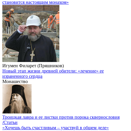
становится настоящим монахом»
Игумен Филарет (Пряшников)
Новый этап жизни древней обители: «лечение» ее
израненного сердца
Монашество
Троицкая лавра и ее листки против порока сквернословия
/Статьи
«Хочешь быть счастливым – участвуй в общем деле»