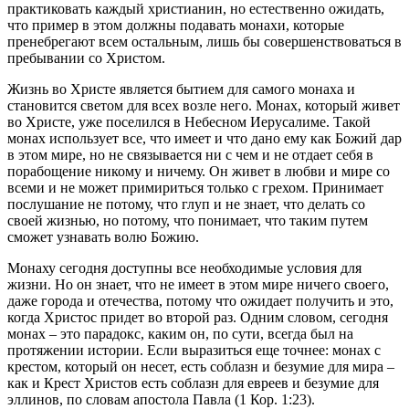
практиковать каждый христианин, но естественно ожидать,
что пример в этом должны подавать монахи, которые
пренебрегают всем остальным, лишь бы совершенствоваться в
пребывании со Христом.
Жизнь во Христе является бытием для самого монаха и
становится светом для всех возле него. Монах, который живет
во Христе, уже поселился в Небесном Иерусалиме. Такой
монах использует все, что имеет и что дано ему как Божий дар
в этом мире, но не связывается ни с чем и не отдает себя в
порабощение никому и ничему. Он живет в любви и мире со
всеми и не может примириться только с грехом. Принимает
послушание не потому, что глуп и не знает, что делать со
своей жизнью, но потому, что понимает, что таким путем
сможет узнавать волю Божию.
Монаху сегодня доступны все необходимые условия для
жизни. Но он знает, что не имеет в этом мире ничего своего,
даже города и отечества, потому что ожидает получить и это,
когда Христос придет во второй раз. Одним словом, сегодня
монах – это парадокс, каким он, по сути, всегда был на
протяжении истории. Если выразиться еще точнее: монах с
крестом, который он несет, есть соблазн и безумие для мира –
как и Крест Христов есть соблазн для евреев и безумие для
эллинов, по словам апостола Павла (1 Кор. 1:23).