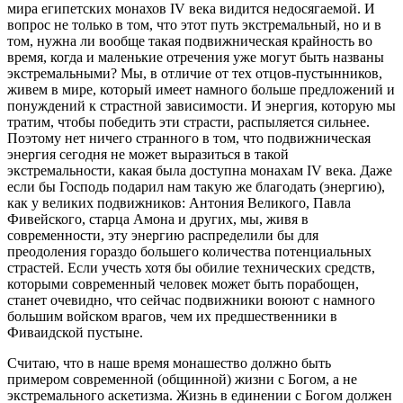
мира египетских монахов IV века видится недосягаемой. И
вопрос не только в том, что этот путь экстремальный, но и в
том, нужна ли вообще такая подвижническая крайность во
время, когда и маленькие отречения уже могут быть названы
экстремальными? Мы, в отличие от тех отцов-пустынников,
живем в мире, который имеет намного больше предложений и
понуждений к страстной зависимости. И энергия, которую мы
тратим, чтобы победить эти страсти, распыляется сильнее.
Поэтому нет ничего странного в том, что подвижническая
энергия сегодня не может выразиться в такой
экстремальности, какая была доступна монахам IV века. Даже
если бы Господь подарил нам такую же благодать (энергию),
как у великих подвижников: Антония Великого, Павла
Фивейского, старца Амона и других, мы, живя в
современности, эту энергию распределили бы для
преодоления гораздо большего количества потенциальных
страстей. Если учесть хотя бы обилие технических средств,
которыми современный человек может быть порабощен,
станет очевидно, что сейчас подвижники воюют с намного
большим войском врагов, чем их предшественники в
Фиваидской пустыне.
Считаю, что в наше время монашество должно быть
примером современной (общинной) жизни с Богом, а не
экстремального аскетизма. Жизнь в единении с Богом должен