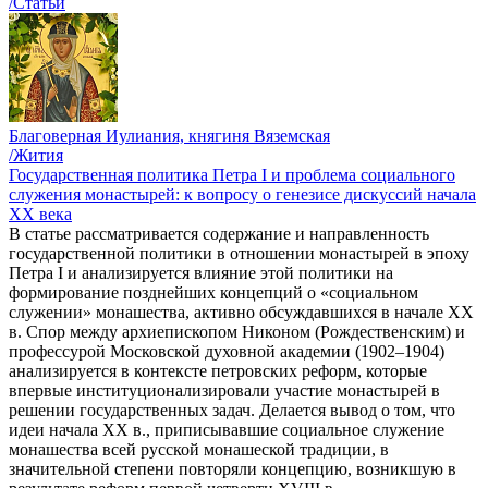
/Статьи
Благоверная Иулиания, княгиня Вяземская
/Жития
Государственная политика Петра I и проблема социального
служения монастырей: к вопросу о генезисе дискуссий начала
ХХ века
В статье рассматривается содержание и направленность
государственной политики в отношении монастырей в эпоху
Петра I и анализируется влияние этой политики на
формирование позднейших концепций о «социальном
служении» монашества, активно обсуждавшихся в начале XX
в. Спор между архиепископом Никоном (Рождественским) и
профессурой Московской духовной академии (1902–1904)
анализируется в контексте петровских реформ, которые
впервые институционализировали участие монастырей в
решении государственных задач. Делается вывод о том, что
идеи начала ХХ в., приписывавшие социальное служение
монашества всей русской монашеской традиции, в
значительной степени повторяли концепцию, возникшую в