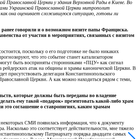
ой Православной Церкви
у
здания
Верховной
Рады
в
Киеве.
Во
лами
Украинской
Православной
Церкви
митрополит
 как она оценивает сложившуюся ситуацию, готовы ли
ранее говорили и о возможном визите папы Франциска.
ховенства от участия в мероприятиях, связанных с визитом
состоится, поскольку о его подготовке не было никаких
прогнозируют, что это событие станет катализатором
е могут быть восприняты сторонниками «ПЦУ» как сигнал
на рейдерских атак на общины и храмы канонической Церкви. В
удет присутствовать делегация Константинопольского
Православной Церкви. А как можно находиться рядом с теми,
льств, которые должны быть переданы во владение
делать ему такой «подарок» презентовать какой-либо храм
ли это соглашение о ставропигиях, каким храмам
в некоторых СМИ появилась информация, что к документу
а. Насколько это соответствует действительности, мне тяжело
онстантинопольскому Патриархату порядка двадцати самых