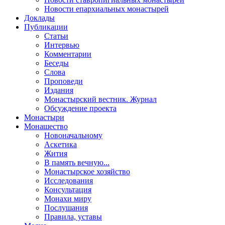
Новости епархиальных монастырей
Доклады
Публикации
Статьи
Интервью
Комментарии
Беседы
Слова
Проповеди
Издания
Монастырский вестник. Журнал
Обсуждение проекта
Монастыри
Монашество
Новоначальному
Аскетика
Жития
В память вечную...
Монастырское хозяйство
Исследования
Консультация
Монахи миру
Послушания
Правила, уставы