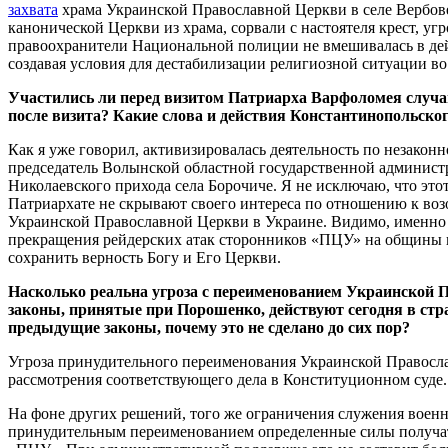
захвата
храма Украинской Православной Церкви в селе Вербов
канонической Церкви из храма, сорвали с настоятеля крест, 
правоохранители Национальной полиции не вмешивалась в дейс
создавая условия для дестабилизации религиозной ситуации во 
Участились ли перед визитом Патриарха Варфоломея случа
после визита? Какие слова и действия Константинопольско
Как я уже говорил, активизировалась деятельность по незако
председатель Волынской областной государственной админис
Николаевского прихода села Борочиче. Я не исключаю, что эт
Патриархате не скрывают своего интереса по отношению к воз
Украинской Православной Церкви в Украине. Видимо, именно п
прекращения рейдерских атак сторонников «ПЦУ» на общины к
сохранить верность Богу и Его Церкви.
Насколько реальна угроза с переименованием Украинской
законы, принятые при Порошенко, действуют сегодня в стр
предыдущие законы, почему это не сделано до сих пор?
Угроза принудительного переименования Украинской Православ
рассмотрения соответствующего дела в Конституционном суде.
На фоне других решений, того же ограничения служения военн
принудительным переименованием определенные силы получат