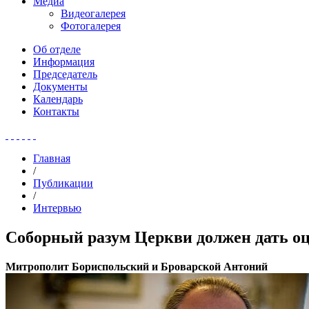
Медиа
Видеогалерея
Фотогалерея
Об отделе
Информация
Председатель
Документы
Календарь
Контакты
Главная
/
Публикации
/
Интервью
Соборный разум Церкви должен дать о
Митрополит Бориспольский и Броварской Антоний