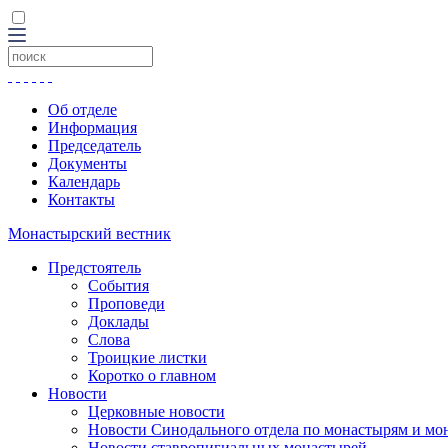
Об отделе
Информация
Председатель
Документы
Календарь
Контакты
Монастырский вестник
Предстоятель
События
Проповеди
Доклады
Слова
Троицкие листки
Коротко о главном
Новости
Церковные новости
Новости Синодального отдела по монастырям и мо
Новости ставропигиальных монастырей