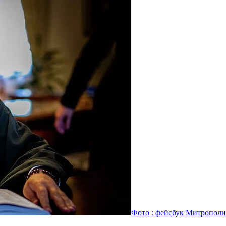
Фото : фейсбук Митропол