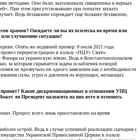
ыми методами. Они били, выталкивали священника и верных
ней». При этом присутствовавшие при попытке захвата
чает. Ведь беззаконие порождает еще большее беззаконие,
тов храмов? Ожидаете ли вы их всплеска во время или
ию или улучшению ситуации?
еркви. Опять же недавний пример: 8 июля 2021 года
 провел перерегистрацию в пользу «ПЦУ» Свято-
вы Фанара на украинскую землю. Ведь в Константинопольском
ью, за которым скрывается задача ослабления позиций
омея не прозвучало ни одного заявления как о необходимости
зования силы, угроз и давления на верующих, желающих
ыл принят? Какие дискриминационные в отношении УПЦ
ожет ли Президент наложить на них вето и отменить
енял. Процесс всего лишь приостановлен на время
иболее острой. Ведь в случае успешной реализации сценария с
 имущества Украинской Православной Церкви в пользу