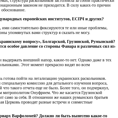
емах, структура раскольников застолбила за собой практически
инационным законом не приходится. В силу каких-то причин
и обоснование.
дународных европейских институтов, ЕСПЧ и других?
 ими самостоятельно фиксируются те или иные проблемы,
ны упомянутых вами структур я сказать не могу.
украинскому вопросу», Болгарской, Грузинской, Румынской?
я особое давление со стороны Фанара и различных сил из-
 выдержать внешний напор, какие-то нет. Однако даже в тех
ольниками. Этот момент прекрасно видят во всем
вь готова пойти на легализацию украинских раскольников.
л специальную комиссию для детального изучения вопроса,
 что такого отчета еще не было. Более того, он подчеркнул,
им митрополитом Онуфрием. Что же касается Грузинской
рит само за себя. В отношении же наших румынских братьев
я Церковь проводят разные встречи и совместные
атриарх Варфоломей? Должно ли быть вынесено какое-то