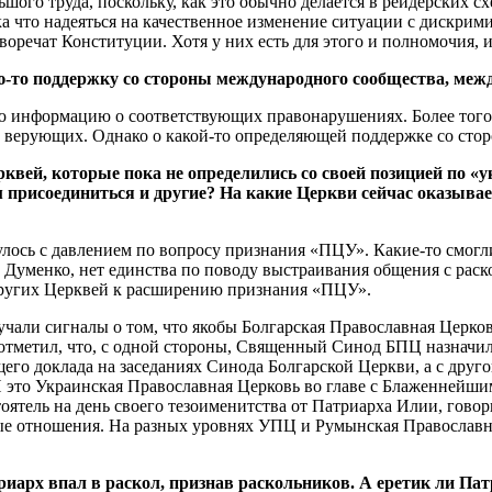
ого труда, поскольку, как это обычно делается в рейдерских сх
 что надеяться на качественное изменение ситуации с дискрим
воречат Конституции. Хотя у них есть для этого и полномочия, 
-то поддержку со стороны международного сообщества, меж
информацию о соответствующих правонарушениях. Более того,
верующих. Однако о какой-то определяющей поддержке со сторо
квей, которые пока не определились со своей позицией по «
исоединиться и другие? На какие Церкви сейчас оказываетс
ось с давлением по вопросу признания «ПЦУ». Какие-то смогли
 Думенко, нет единства по поводу выстраивания общения с раск
других Церквей к расширению признания «ПЦУ».
звучали сигналы о том, что якобы Болгарская Православная Церко
 отметил, что, с одной стороны, Священный Синод БПЦ назначи
его доклада на заседаниях Синода Болгарской Церкви, а с другой
 И это Украинская Православная Церковь во главе с Блаженнейш
оятель на день своего тезоименитства от Патриарха Илии, гово
ые отношения. На разных уровнях УПЦ и Румынская Православна
риарх впал в раскол, признав раскольников. А еретик ли П