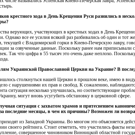
х числе назывались Успенская Киево-Печерская лавра, Успенск
стырь.
ов крестного хода в День Крещения Руси разнились в нескол
фры?
тва верующих, участвующих в крестных ходах в День Крещения 
и. Однако все ее усилия всякий раз разбивались об один и тот
и, текущей с Владимирской горки в Киево-Печерскую лавру, гово
лиции за озвученные данные. Поскольку ранее нам приписывали 
ек. Так что цифра в 55 тысяч это очень даже неплохо. Поскольку
ода.
лям Украинской Православной Церкви на Украине? В послед
ришлось столкнуться нашей Церкви в прошлом веке, имею в виду
ело с нарушениями их прав и свобод. К сожалению, наблюдаютс
нта ситуация несколько улучшилась, но соответствующие пробле
краину, могут вновь усугубить обстановку в церковной сфере.
олучная ситуация с захватом храмов и притеснением канонич
 за последние месяцы, в чем их причины? Возможен ли возв
приходят из Западной Украины. Во многом это объясняется дейс
ии своего рейтинга. Стоит отметить, что участились факты не
упление, совершенное чиновником Винницкой областной госуда