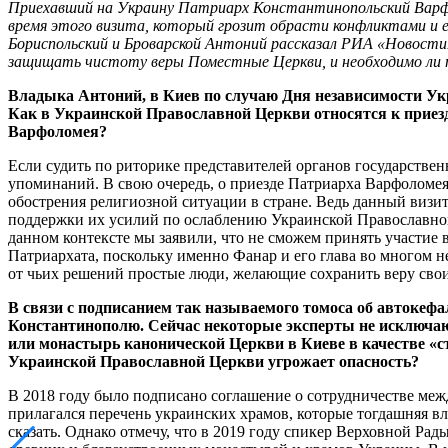
Приехавший на Украину
Патриарх Константинопольский Вар
время
этого
визита,
который
грозит
обрасти
конфликтами
и
Бориспольский и Броварской Антоний
рассказал
РИА «Новости»,
защищать чистоту веры Поместные Церкви, и необходимо ли 
Владыка Антоний, в Киев по случаю Дня независимости Ук
Как в Украинской Православной Церкви относятся к приезду
Варфоломея?
Если судить по риторике представителей органов государственн
упоминаний. В свою очередь, о приезде Патриарха Варфоломея 
обострения религиозной ситуации в стране. Ведь данный виз
поддержки их усилий по ослаблению Украинской Православной 
данном контексте мы заявили, что не сможем принять участие 
Патриархата, поскольку именно Фанар и его глава во многом 
от чьих решений простые люди, желающие сохранить веру своих
В связи с подписанием так называемого томоса об автокеф
Константинополю. Сейчас некоторые эксперты не исключают
или монастырь канонической Церкви в Киеве в качестве «ст
Украинской Православной Церкви угрожает опасность?
В 2018 году было подписано соглашение о сотрудничестве ме
прилагался перечень украинских храмов, которые тогдашняя вл
сказать. Однако отмечу, что в 2019 году спикер Верховной Р