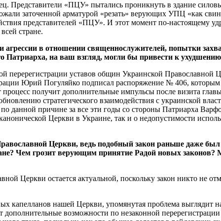
ец. Представители «ПЦУ» пытались проникнуть в здание силов
угрожали заточенной арматурой «резать» верующих УПЦ «как сви
твия представителей «ПЦУ». И этот момент по-настоящему удру
всей стране.
и агрессии в отношении священнослужителей, попытки захва
го Патриарха, на ваш взгляд, могли бы привести к ухудшен
нной перерегистрации уставов общин Украинской Православной Ц
трации Юрий Погуляйко подписал распоряжение № 406, которым
от процесс получит дополнительные импульсы после визита гла
обновлению стратегического взаимодействия с украинской власт
о данной причине за все эти годы со стороны Патриарха Варфол
анонической Церкви в Украине, так и о недопустимости исполь
 Православной Церкви, ведь подобный закон раньше даже б
ане? Чем грозит верующим принятие Радой новых законов? М
ной Церкви остается актуальной, поскольку закон никто не отм
ых капелланов нашей Церкви, упомянутая проблема выглядит на
 дополнительные возможности по незаконной перерегистрации