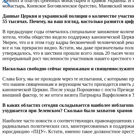
древних и благоустроенных монастырей и храмов Украины. В и
монастырь, Киевское Богоявленское братство, Манявский мона
Данные Церкви и украинской полиции о количестве участник
55 тысячах. Почему, на ваш взгляд, настолько разнятся ци
В предыдущие годы отмечалось специальное занижение количес
хотела, чтобы общество видело поддержку канонической Церкв
Уверен, что и в этом году кадры бесконечной человеческой рек
все и так прекрасно видно. Кстати, мы даже признательны по
утверждалось, что в шествии прошли всего лишь 20 тысяч челов
непрерывный рост численности участников нашего крестного х
Насколько свободно сейчас прихожанам и священнослужите
Слава Богу, мы не проходим через те испытания, с которыми п
что нашим священникам и верующим часто приходится иметь д
канонической Церкви. После ухода Порошенко с поста Президе
внешний фактор, те же итоги визита Патриарха Варфоломея в У
В каких областях сегодня складывается наиболее неблагоп
ухудшается при Зеленском? Сколько было захватов храмов
Наиболее часто новости о соответствующих правонарушениях 
радикальных политических сил, заинтересованных в поддержан
юрисдикцию «ПЦУ». Кстати, именно такое должностное прест