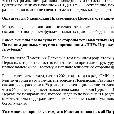
«ПЦУ». При административной поддержке это не составит больш
идентичное нашему название «УПЦ (ПЦУ)». К сожалению, пока
разные ветви власти не спешат отменять нормы, которые проти
Ощущает ли Украинская Православная Церковь хоть какую
Международные организации получают от нас исчерпывающую 
связанные с попранием фундаментальных прав и свобод наших 
Какие сигналы вы получаете со стороны тех Поместных Цер
По вашим данным, могут ли к признавшим «ПЦУ» Церквам пр
за рубежа?
Большинство Поместных Церквей в том или ином роде столкнул
Церквах, которые полностью или частично признали структуру
православном мире. Поэтому и нет нацеленности со стороны 
Если вспомнить, кстати, начало 2021 года, тогда в ряде СМИ 
Реагируя тогда на эти слухи, митрополит Ловчанский Гавриил
связанного с расколом в Украине, и презентации соответствующ
что в Украине существует только одна каноническая Церковь.
Церкви, то поздравление, которое недавно получил наш Предст
отмечу, что мы поддерживаем с ними хорошие и конструктивн
богослужения.
Уже много говорилось о том, что Константинопольский Пат