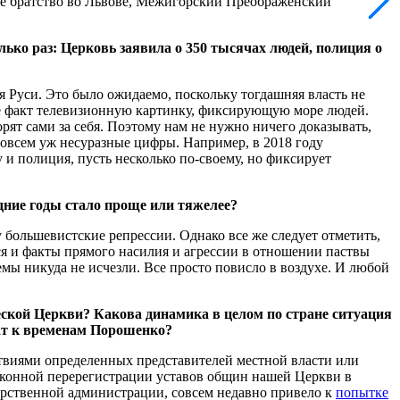
ое братство во Львове, Межигорский Преображенский
ько раз: Церковь заявила о 350 тысячах людей, полиция о
Руси. Это было ожидаемо, поскольку тогдашняя власть не
 же факт телевизионную картинку, фиксирующую море людей.
рят сами за себя. Поэтому нам не нужно ничего доказывать,
совсем уж несуразные цифры. Например, в 2018 году
 и полиция, пусть несколько по-своему, но фиксирует
ние годы стало проще или тяжелее?
 большевистские репрессии. Однако все же следует отметить,
я и факты прямого насилия и агрессии в отношении паствы
мы никуда не исчезли. Все просто повисло в воздухе. И любой
еской Церкви? Какова динамика в целом по стране ситуация
рат к временам Порошенко?
твиями определенных представителей местной власти или
законной перерегистрации уставов общин нашей Церкви в
рственной администрации, совсем недавно привело к
попытке