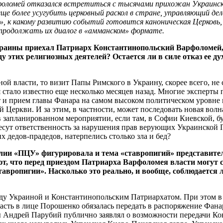
фоломей
отказался
встретиться
с
тысячами
прихожан
Украинск
еще
более
усугубить
церковный
раскол
в
стране,
управляющий
де
 к какому развитию событий готовится каноническая Церковь,
продолжать их диалог в «амманском» формате.
раины приехал Патриарх Константинопольский Варфоломей, 
 этих религиозных деятелей? Остается ли в силе отказ ее ду
ой власти, то визит Папы Римского в Украину, скорее всего, не 
стало известно еще несколько месяцев назад. Многие эксперты 
ит и прием главы Фанара на самом высоком политическом уровн
Церкви. И за этим, в частности, может последовать новая вол
в запланированном мероприятии, если там, в Софии Киевской, б
несут ответственность за нарушения прав верующих Украинской 
 дедов-прадедов, натерпелись столько зла и бед?
алии «ПЦУ» фигурировала и тема «ставропигий» представите
, что перед приездом Патриарха Варфоломея власти могут с
авропигии». Насколько это реально, и вообще, соблюдается 
жду Украиной и Константинопольским Патриархатом. При этом 
асть в лице Порошенко обязалась передать в распоряжение Фанар
ады Андрей Парубий публично заявлял о возможности передачи К