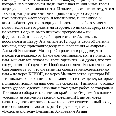
которые нам приносили люди, заказывая те или иные требы,
жертвуя на свечи, иконы и т.д. И знаете, вовсе не потому, что я
такой предприимчивый, мне пришлось здесь создать и
иконописную мастерскую, и ювелирную, и швейную, и
киотно-багетную, и столярную. Просто в какой-то момент
понял: если все это делать на стороне, то никаких средств нам
не хватит. Ведь не было никакой программы – ни
федеральной, ни городской – для того, чтобы помочь
восстановить Лавру. А в начале 2012 года, в свой 50-летний
юбилей, сюда приехалпредседатель правления «Газпрома»
Алексей Борисович Миллер. Он родился в роддоме, что
находится недалеко от Духовной семинарии, вот и приехал к
нам. Мы ему всё показали, гость удивился: «Я думал, что тут
государство всё сделало». Пообещал помочь. Бесконечно ему
благодарен за то, что он выделил средства непосредственно
нам – не через КГИОП, не через Министерство культуры РФ,
– и никакие крючки ничего не зацепили из тех денег, которые
прямиком пошли на наш счет. На средства «Газпрома» столько
всего удалось сделать, начиная с фасадных работ, реставрации
Троицкого собора и заканчивая крайне необходимой в наших
условиях автономной газовой котельной! Еще бы хотел
назвать одного человека, тоже внесшего существенный вклад
в восстановление монастыря. Это руководитель
«Водоканалстроя» Владимир Андреевич Агиян.