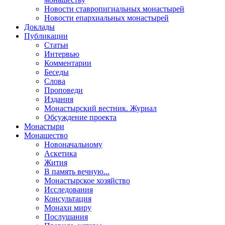
Новости ставропигиальных монастырей
Новости епархиальных монастырей
Доклады
Публикации
Статьи
Интервью
Комментарии
Беседы
Слова
Проповеди
Издания
Монастырский вестник. Журнал
Обсуждение проекта
Монастыри
Монашество
Новоначальному
Аскетика
Жития
В память вечную...
Монастырское хозяйство
Исследования
Консультация
Монахи миру
Послушания