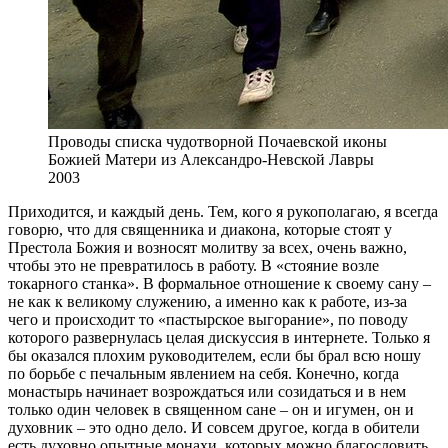
Проводы списка чудотворной Почаевской иконы
Божией Матери из Александро-Невской Лавры
2003
Приходится, и каждый день. Тем, кого я рукополагаю, я всегда
говорю, что для священника и диакона, которые стоят у
Престола Божия и возносят молитву за всех, очень важно,
чтобы это не превратилось в работу. В «стояние возле
токарного станка». В формальное отношение к своему сану –
не как к великому служению, а именно как к работе, из-за
чего и происходит то «пастырское выгорание», по поводу
которого развернулась целая дискуссия в интернете. Только я
бы оказался плохим руководителем, если бы брал всю ношу
по борьбе с печальным явлением на себя. Конечно, когда
монастырь начинает возрождаться или созидаться и в нем
только один человек в священном сане – он и игумен, он и
духовник – это одно дело. И совсем другое, когда в обители
есть духовно опытные монахи, которых можно благословить