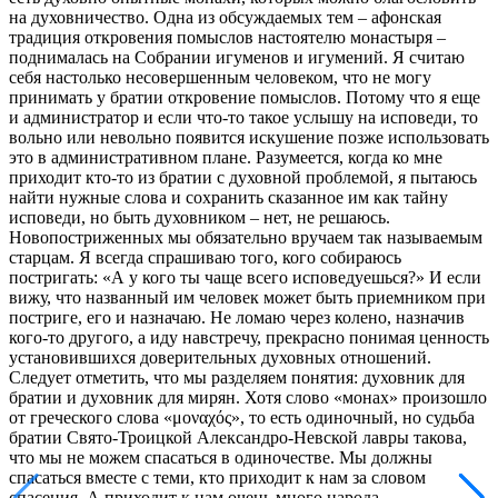
на духовничество. Одна из обсуждаемых тем – афонская
традиция откровения помыслов настоятелю монастыря –
поднималась на Собрании игуменов и игумений. Я считаю
себя настолько несовершенным человеком, что не могу
принимать у братии откровение помыслов. Потому что я еще
и администратор и если что-то такое услышу на исповеди, то
вольно или невольно появится искушение позже использовать
это в административном плане. Разумеется, когда ко мне
приходит кто-то из братии с духовной проблемой, я пытаюсь
найти нужные слова и сохранить сказанное им как тайну
исповеди, но быть духовником – нет, не решаюсь.
Новопостриженных мы обязательно вручаем так называемым
старцам. Я всегда спрашиваю того, кого собираюсь
постригать: «А у кого ты чаще всего исповедуешься?» И если
вижу, что названный им человек может быть приемником при
постриге, его и назначаю. Не ломаю через колено, назначив
кого-то другого, а иду навстречу, прекрасно понимая ценность
установившихся доверительных духовных отношений.
Следует отметить, что мы разделяем понятия: духовник для
братии и духовник для мирян. Хотя слово «монах» произошло
от греческого слова «μοναχός», то есть одиночный, но судьба
братии Свято-Троицкой Александро-Невской лавры такова,
что мы не можем спасаться в одиночестве. Мы должны
спасаться вместе с теми, кто приходит к нам за словом
спасения. А приходит к нам очень много народа.