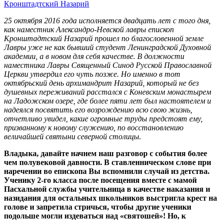
Кронштадтский Назарий
25 октября 2016 года исполняется двадцать лет с того дня,
как наместник Александро-Невской лавры епископ
Кронштадтский Назарий прошел по благословенной земле
Лавры уже не как бывший студент Ленинградской Духовной
академии, а в новом для себя качестве. В должности
наместника Лавры Священный Синод Русской Православной
Церкви утвердил его чуть позже. Но именно в тот
октябрьский день архимандрит Назарий, который не без
душевных переживаний расстался с Коневским монастырем
на Ладожском озере, где более пяти лет был настоятелем и
надеялся посвятить его возрождению всю свою жизнь,
отчетливо увидел, какие огромные труды предстоят ему,
призванному к новому служению, по восстановлению
величайшей святыни северной столицы.
Владыка, давайте начнем наш разговор с события более
чем полувековой давности. В ставленническом слове при
наречении во епископа Вы вспомнили случай из детства.
Ученику 2-го класса после посещения вместе с мамой
Пасхальной службы учительница в качестве наказания и
назидания для остальных школьников выстригла крест на
голове и запретила стричься, чтобы другие ученики
подольше могли издеваться над «святошей»! Но, к