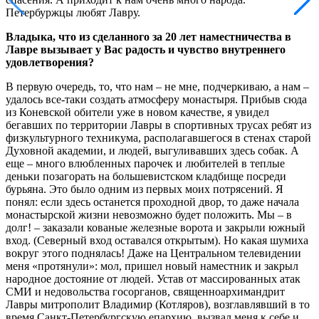
Петербуржцы любят Лавру.
Владыка, что из сделанного за 20 лет наместничества в
Лавре вызывает у Вас радость и чувство внутреннего
удовлетворения?
В первую очередь, то, что нам – не мне, подчеркиваю, а нам –
удалось все-таки создать атмосферу монастыря. Прибыв сюда
из Коневской обители уже в новом качестве, я увидел
бегавших по территории Лавры в спортивных трусах ребят из
физкультурного техникума, располагавшегося в стенах старой
Духовной академии, и людей, выгуливавших здесь собак. А
еще – много влюбленных парочек и любителей в теплые
деньки позагорать на большевистском кладбище посреди
бурьяна. Это было одним из первых моих потрясений. Я
понял: если здесь останется проходной двор, то даже начала
монастырской жизни невозможно будет положить. Мы – в
долг! – заказали кованые железные ворота и закрыли южный
вход. (Северный вход оставался открытым). Но какая шумиха
вокруг этого поднялась! Даже на Центральном телевидении
меня «протянули»: мол, пришел новый наместник и закрыл
народное достояние от людей. Устав от массированных атак
СМИ и недовольства госорганов, священноархимандрит
Лавры митрополит Владимир (Котляров), возглавлявший в то
время Санкт-Петербургскую епархию, вызвал меня к себе и