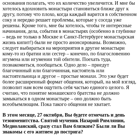
основания полагать, что их количество увеличится. И мне бы
хотелось вдохновить монастыри становиться ближе друг к
другу, потому что плохо, когда каждый варится в собственном
соку и нередко решает проблемы, которые у соседа уже
решены. Кроме того, мне бы хотелось, чтобы те интересные
начинания, дела, события в монастырях (особенно в глубинке
– ведь не только в Москве и Санкт-Петербурге монастырская
жизнь кипит!) были не просто анонсированы. Возможно,
следует выбираться на мероприятия в другие монастыри
кому-то из братии или сестер – конечно, по благословению
игумена или игумении той обители. Поехать туда,
познакомиться, пообщаться. Одно дело – приедут
благочинный или благочинная, настоятель или
настоятельница и другое – простые монахи. Это уже будет
более расширенный формат общения, который, на мой взгляд,
позволит нам всем ощутить себя частью единого целого. Я
считаю, что понятие монашеского братства не должно
замыкаться в одном монастыре – оно должно быть
всеобъемлющим. Пока такого общения не хватает.
В этом месяце, 27 октября, Вы будете отмечать и день
тезоименитства. Святой мученик Назарий Римлянин,
Медиоланский, сразу стал Вам близким? Были ли Вы
знакомы с его житием до пострига?