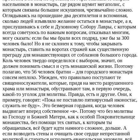
насельников в монастырь, где рядом шумит мегаполис, с
которым связаны большие искушения, чрезвычайно сложно.
Оглядываясь на прошедшие два десятилетия и вспоминая,
сколько людей изъявляло желание остаться в монастыре, а я,
прислушиваясь к себе и Духовному Собору Лавры, с которым
всегда советуюсь по важным вопросам, отказывал многим,
могу сказать: если бы мы брали всех подряд, уже бы за 300
человек было! Но я не склонен к тому, чтобы закрывать
монастырь, ставить на воротах стражей как существенную
преграду для монашествующих от соблазнов большого города.
Коль человек твердо определился с выбором, значит, он
должен понимать смысл и суть монашеской жизни. Поэтому
полагаю, что 56 человек братии – для городского монастыря
совсем неплохо. Убежден, что правильно поступают те
священнослужители, которые, придя на место разрушенного
храма или монастыря, обустраивают там, в первую очередь,
какой-то уголок для молитвы. Правда, есть и другие. Они, к
примеру, говорят: «Пока не поставлю пятиярусный иконостас,
служить не буду». Это безмерная гордыня, когда человек
выдвигает вперед собственное «я». Потому что без молитвы
ко Господу и Божией Матери, как к особой Покровительнице
монашества, без помощи тех святых, к которым ты
обращаешься, всё будет идти намного сложнее, дольше. А
если возводить стены и очищать свое сердце непрестанной
молитвой и стараться исполнять евангельские заповеди, всё