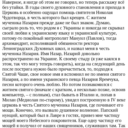
Наверное, я нигде об этом не говорил, но теперь расскажу всё
без утайки. В годы своего духовного становления и прихода в
Церковь я особенно ощущал помощь святителя Николая
Чудотворца, в честь которого был крещен. С житием
мученика Назария прежде даже не был знаком. Думаю,
сыграло роль то, что родом я с Украины и никогда не скрывал
своей любви к украинскому языку и украинской культуре,
потому-то покойный митрополит Мануил (Павлов), тогда
архимандрит, исполнявший обязанности ректора
Ленинградских Духовных школ, и назвал меня в честь
мученика Назария. Имя Назар, Назарий довольно
распространено на Украине. К своему стыду (я уже каялся в
этом, так что могу теперь говорить), когда на следующий день
после пострига нужно было причаститься, то, подходя к
Святой Чаше, свое новое имя я вспомнил не по имени святого
Назария, а по имени украинского певца Назария Яремчука,
песни которого очень люблю. Но потом познакомился с
житием святого (вначале с кратким, а несколько позже, освоив
компьютер, – с полным), стал бывать в Италии и, попав в
Милан (Медиолан по-старому), увидел построенную в IV веке
церковь в честь Святого мученика Назария, где почивают его
мощи. Конечно, это вызвало душевное волнение. Папский
нунций, который был в Лавре в гостях, привез мне частицу
мощей моего Небесного покровителя. Еще одну частицу его
мощей я получил от наших священников, служивших там. Так