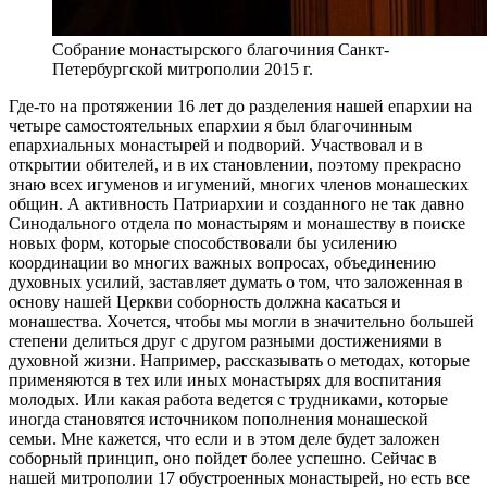
Собрание монастырского благочиния Санкт-
Петербургской митрополии 2015 г.
Где-то на протяжении 16 лет до разделения нашей епархии на
четыре самостоятельных епархии я был благочинным
епархиальных монастырей и подворий. Участвовал и в
открытии обителей, и в их становлении, поэтому прекрасно
знаю всех игуменов и игумений, многих членов монашеских
общин. А активность Патриархии и созданного не так давно
Синодального отдела по монастырям и монашеству в поиске
новых форм, которые способствовали бы усилению
координации во многих важных вопросах, объединению
духовных усилий, заставляет думать о том, что заложенная в
основу нашей Церкви соборность должна касаться и
монашества. Хочется, чтобы мы могли в значительно большей
степени делиться друг с другом разными достижениями в
духовной жизни. Например, рассказывать о методах, которые
применяются в тех или иных монастырях для воспитания
молодых. Или какая работа ведется с трудниками, которые
иногда становятся источником пополнения монашеской
семьи. Мне кажется, что если и в этом деле будет заложен
соборный принцип, оно пойдет более успешно. Сейчас в
нашей митрополии 17 обустроенных монастырей, но есть все