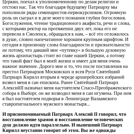
Церкви, поехал к уполномоченному по делам религии и
отстоял нас. Так что благодаря будущему Патриарху мы
пополнили ряды семинаристов-первокурсников. Огромную
роль он сыграл и в деле моего познания глубин богословия.
Богослужения, чтение традиционного акафиста, речи и слова,
с которыми ректор на протяжении двух лет, пока его не
перевели в Смоленск, обращался к нам, – всё это отложилось
в душе, словно напечатанное хорошим крупным шрифтом. И
сегодня я произношу слова благодарности и признательности
не потому, что давший мне «путевку» в большую духовную
жизнь архипастырь стоит во главе нашей Церкви, а потому
что такой факт был в моей жизни и имеет для меня очень
важное значение. Дорого мне и то, что после поставления на
престол Патриархов Московских и всея Руси Святейший
Патриарх Кирилл вторым в череде архиерейских избраний
возвел меня в сан епископа. Ранее Святейший Патриарх
АлексийII назначал меня настоятелем Спасо-Преображенского
собора в Выборг, он же возводил меня в сан игумена. При нем
я был настоятелем подворья в Ленинграде Валаамского
ставропигиального мужского монастыря...
И приснопоминаемый Патриарх Алексий II говорил, что
восстановление храмов и восстановление человеческих
душ должно идти параллельно. И нынешний Патриарх
Кирилл неустанно говорит об этом. Вы же однажды