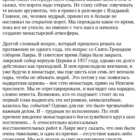
сказал, что ворота надо открыть. Не стану сейчас озвучивать
те веские аргументы, что я привел в разговоре с Владыкой.
Главное, он, человек мудрый, принял их и больше не
настаивал на открытии ворот. Мы переждали какое-то время,
пока все не утихло, но именно с того шага и началось
создание монастырской атмосферы.
Другой сложный вопрос, который пришлось решать на
протяжении не одного года, это вопрос со Свято-Троицким
собором Лавры. В советское время Лавра была закрыта,
лаврский собор вернули Церкви в 1957 году, однако он долго
действовал как приходской. В нем происходили венчания, и
уже будучи в монастыре, мы еще шесть или семь лет венчали
пары, чтобы не обижать людей. Это потом у нас появилась
надвратная церковь – вне стен монастыря, прямо на Невском
проспекте. Мы ее отреставрировали, и выглядит она нарядно,
словно невеста. Возможно, кто-то подумает: стоит ли на
первый план выдвигать эти негромкие, немасштабные,
казалось бы, события? Однако для нас это было чрезвычайно
важным делом. И – трудным по исполнению. По этой
причине введение монастырского богослужебного круга шло
постепенно... А относительно колоссальных
восстановительных работ в Лавре могу сказать, что они были
очень тяжелыми, и одна из причин – отсутствие каких-либо
спонсоров. Мы все делали за счет аккумуляции средств,