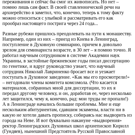
переживания и сейчас бы смог их живописать. Но нет –
помню лишь сам факт. В своей ставленнической речи на
архиерейство я заметил, что, конечно, теперь к тому факту
можно относиться с улыбкой и рассматривать его как
прообраз настоящего пострига через 24 года...
Разные рубежи пришлось преодолевать на пути к монашеству.
Например, один из них – приезд из Киева в Ленинград,
поступление в Духовную семинарию, причем в довольно
зрелом для семинариста возрасте, в 30 лет – я помню точно. Я
работал научным сотрудником в системе Академии наук
Украины, в застойные брежневские годы писал диссертацию
по генетике, и вдруг руководство узнает, что научный
сотрудник Николай Лавриненко бросает все и уезжает
поступать в Духовное заведение. «Как мы его просмотрели!»
– негодовали члены комитета комсомола. (Что касается
материалов, собранных мной для диссертации, то их я
передал другому человеку, и он, доработав ее, через несколько
лет защитился, чему я, конечно, рад: мои труды не пропали!)
А в Ленинграде начались большие проблемы. Мне и еще
нескольким абитуриентам, сдавшим экзамены, власти ни в
какую не хотели давать прописку, собираясь нас выдворить из
города на Неве. И вот буквально накануне «выдворения»
ректор Ленинградских Духовных школ архиепископ Кирилл
(Гундяев), нынешний Предстоятель Русской Православной