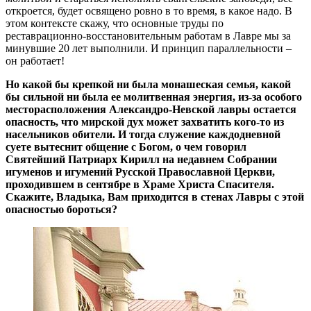
откроется, будет освящено ровно в то время, в какое надо. В
этом контексте скажу, что основные труды по
реставрационно-восстановительным работам в Лавре мы за
минувшие 20 лет выполнили. И принцип параллельности –
он работает!
Но какой бы крепкой ни была монашеская семья, какой
бы сильной ни была ее молитвенная энергия, из-за особого
месторасположения Александро-Невской лавры остается
опасность, что мирской дух может захватить кого-то из
насельников обители. И тогда служение каждодневной
суете вытеснит общение с Богом, о чем говорил
Святейший Патриарх Кирилл на недавнем Собрании
игуменов и игумений Русской Православной Церкви,
проходившем в сентябре в Храме Христа Спасителя.
Скажите, Владыка, Вам приходится в стенах Лавры с этой
опасностью бороться?