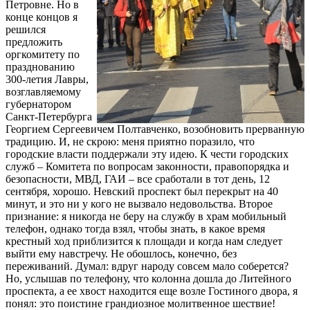
Петровне. Но в
конце концов я
решился
предложить
оргкомитету по
празднованию
300-летия Лавры,
возглавляемому
губернатором
Санкт-Петербурга
Георгием Сергеевичем Полтавченко, возобновить прерванную
традицию. И, не скрою: меня приятно поразило, что
городские власти поддержали эту идею. К чести городских
служб – Комитета по вопросам законности, правопорядка и
безопасности, МВД, ГАИ – все сработали в тот день, 12
сентября, хорошо. Невский проспект был перекрыт на 40
минут, и это ни у кого не вызвало недовольства. Второе
признание: я никогда не беру на службу в храм мобильный
телефон, однако тогда взял, чтобы знать, в какое время
крестный ход приблизится к площади и когда нам следует
выйти ему навстречу. Не обошлось, конечно, без
переживаний. Думал: вдруг народу совсем мало соберется?
Но, услышав по телефону, что колонна дошла до Литейного
проспекта, а ее хвост находится еще возле Гостиного двора, я
понял: это поистине грандиозное молитвенное шествие!