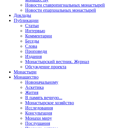
Новости ставропигиальных монастырей
Новости епархиальных монастырей
Доклады
Публикации
Статьи
Интервью
Комментарии
Беседы
Слова
Проповеди
Издания
Монастырский вестник. Журнал
Обсуждение проекта
Монастыри
Монашество
Новоначальному
Аскетика
Жития
В память вечную...
Монастырское хозяйство
Исследования
Консультация
Монахи миру
Послушания