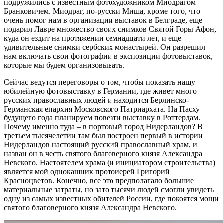
подружились с известным фотохудожником Миодрагом
Бранковичем. Миодраг, по-русски Миша, кроме того, что
очень помог нам в организации выставок в Белграде, еще
подарил Лавре множество своих снимков Святой Горы Афон,
куда он ездит на протяжении семнадцати лет, и еще
удивительные снимки сербских монастырей. Он разрешил
нам включать свои фотографии в экспозиции фотовыставок,
которые мы будем организовывать.
Сейчас ведутся переговоры о том, чтобы показать нашу
юбилейную фотовыставку в Германии, где живет много
русских православных людей и находится Берлинско-
Германская епархия Московского Патриархата. На Пасху
будущего года планируем повезти выставку в Роттердам.
Почему именно туда – в портовый город Нидерландов? В
третьем тысячелетии там был построен первый в истории
Нидерландов настоящий русский православный храм, и
назван он в честь святого благоверного князя Александра
Невского. Настоятелем храма (и инициатором строительства)
является мой однокашник протоиерей Григорий
Красноцветов. Конечно, все это предполагало большие
материальные затраты, но зато тысячи людей смогли увидеть
одну из самых известных обителей России, где покоятся мощи
святого благоверного князя Александра Невского.