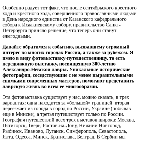
Особенно радует тот факт, что после сентябрьского крестного
хода и крестного хода, совершенного православными людьми
в День народного единства от Казанского кафедрального
собора к Исаакиевскому собору, правительство Санкт-
Петербурга приняло решение, что теперь они станут
ежегодными.
Давайте обратимся к событию, вызвавшему огромный
интерес во многих городах России, а также за рубежом. Я
имею в виду фотовыставку-путешественницу, то есть
передвижную выставку, посвященную 300-летию
Александро-Невской лавры. Уникальные исторические
фотографии, соседствующие с не менее выразительными
снимками современных мастеров, помогают представить
лаврскую жизнь во всем ее многообразии.
Эта фотовыставка существует у нас, можно сказать, в трех
вариантах: одна находится за «большой» границей, вторая
переезжает из города в город по России, Украине (побывав
еще в Минске), а третья путешествует только по России.
География путешествий всех трех выставок широка: Москва,
Пятигорск, Тверь, Ростов-на-Дону, Нижний Новгород,
Рыбинск, Иваново, Луганск, Симферополь, Севастополь,
Ялта, Одесса, Минск, Братислава, Белград. В Сербии мы