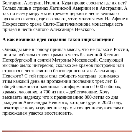
Болгарии, Австрии, Италии. Куда проще сросить: где их нет?
Только лишь в странах Латинской Америки и в Австралии. А
так по всему миру мы встречаем церкви в честь великого
русского святого, где его знают, чтят, молятся ему. На Афоне в
Покровского храме Свято-Пантелеимонова монастыря есть
придел в честь святого Александра Невского.
А как возникла идея создания такой энциклопедии?
Однажды мне в голову пришла мысль, что не только в России,
но и за рубежом строят храмы в честь блаженной Ксении
Петербургской и святой Матроны Московской. Следующей
мыслью было: интересно, сколько же храмов построено или
строится в честь святого благоверного князя Александра
Невского? С той поры стал собирать материал, занимался
этим каждый день на протяжении последних трех лет. В
общей сложности накопилась информация о 1600 соборах,
храмах, часовнях, и 700 из них – действующие. Хочу
высказать надежду, что к празднованию 800-летия со дня
рождения Александра Невского, которое будет в 2020 году,
некоторые полуразрушенные храмы священнослужителям и
прихожанам удастся восстановить.