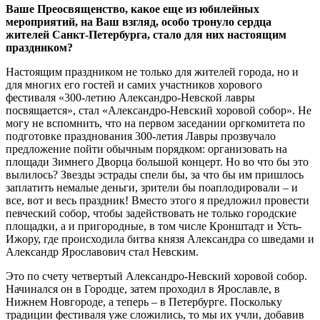
Ваше Преосвященство, какое еще из юбилейных
мероприятий, на Ваш взгляд, особо тронуло сердца
жителей Санкт-Петербурга, стало для них настоящим
праздником?
Настоящим праздником не только для жителей города, но и
для многих его гостей и самих участников хорового
фестиваля «300-летию Александро-Невской лавры
посвящается», стал «Александро-Невский хоровой собор». Не
могу не вспомнить, что на первом заседании оргкомитета по
подготовке празднования 300-летия Лавры прозвучало
предложение пойти обычным порядком: организовать на
площади Зимнего Дворца большой концерт. Но во что бы это
вылилось? Звезды эстрады спели бы, за что бы им пришлось
заплатить немалые деньги, зрители бы поаплодировали – и
все, вот и весь праздник! Вместо этого я предложил провести
певческий собор, чтобы задействовать не только городские
площадки, а и пригородные, в том числе Кронштадт и Усть-
Ижору, где происходила битва князя Александра со шведами и
Александр Ярославович стал Невским.
Это по счету четвертый Александро-Невский хоровой собор.
Начинался он в Городце, затем проходил в Ярославле, в
Нижнем Новгороде, а теперь – в Петербурге. Поскольку
традиции фестиваля уже сложились, то мы их учли, добавив