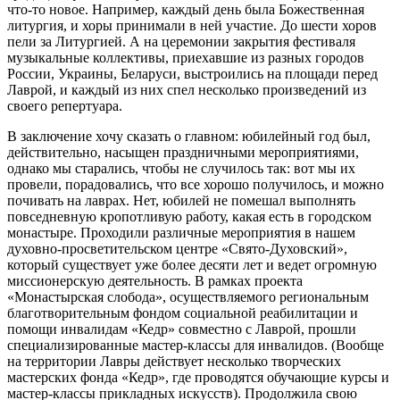
что-то новое. Например, каждый день была Божественная
литургия, и хоры принимали в ней участие. До шести хоров
пели за Литургией. А на церемонии закрытия фестиваля
музыкальные коллективы, приехавшие из разных городов
России, Украины, Беларуси, выстроились на площади перед
Лаврой, и каждый из них спел несколько произведений из
своего репертуара.
В заключение хочу сказать о главном: юбилейный год был,
действительно, насыщен праздничными мероприятиями,
однако мы старались, чтобы не случилось так: вот мы их
провели, порадовались, что все хорошо получилось, и можно
почивать на лаврах. Нет, юбилей не помешал выполнять
повседневную кропотливую работу, какая есть в городском
монастыре. Проходили различные мероприятия в нашем
духовно-просветительском центре «Свято-Духовский»,
который существует уже более десяти лет и ведет огромную
миссионерскую деятельность. В рамках проекта
«Монастырская слобода», осуществляемого региональным
благотворительным фондом социальной реабилитации и
помощи инвалидам «Кедр» совместно с Лаврой, прошли
специализированные мастер-классы для инвалидов. (Вообще
на территории Лавры действует несколько творческих
мастерских фонда «Кедр», где проводятся обучающие курсы и
мастер-классы прикладных искусств). Продолжила свою