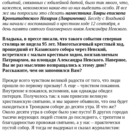
событий, связанных с юбилейной датой, было так много, что,
кажется, невозможно какие-то из них выделить особо. И все
же мы попросили это сделать
наместника Лавры епископа
Кронштадтского Назария (Лавриненко)
. Беседу с Владыкой
мы начали с воспоминаний о крестном ходе 12 сентября, в
день памяти святого благоверного князя Александра Невского.
Владыка, в прессе писали, что такого события северная
столица не видела 95 лет. Многотысячный крестный ход,
прошедший от Казанского собора через Невский,
встретился с малым крестным ходом, возглавляемым
Патриархом, на площади Александра Невского. Наверное,
Вы не раз мысленно возвращались к этому дню?
Расскажите, чем он запомнился Вам?
Прежде всего чувством великой радости от того, что люди
пришли по первому призыву! А еще – чувством покаяния.
Внутренне я покаялся, вспомнив, как однажды обидел
питерцев. Получилось так: к нам привезли великую
христианскую святыню, и мы заранее объявили, что она будет
находиться в Троицком соборе до десяти утра. И что же?
Около десяти утра в соборе было уже пусто! В других городах
тысячи верующих людей стояли до последнего, с трепетом и
благодарностью провожая святыню, а у нас – практически
пустой собор. Я тогда не выдержал и сказал журналистам: