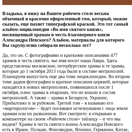
Владыка, я вижу на Вашем рабочем столе весьма
объемный и красочно оформленный том, который, можно
сказать, еще пахнет типографской краской. Это тот самый
альбом-энциклопедия «Во имя святого князя»,
посвященный храмам в честь благоверного князя
Александра Невского? Альбом, материалы для которого
Вы скрупулезно собирали несколько лет?
Да, это он. С фотографиями и краткими описаниями 477
храмов в честь святого, чье имя носит наша Лавра. Здесь
представлены московские, петербургские храмы и те храмы,
которые до 1 октября 2013 года были в составе митрополий.
Планируем выпустить еще два тома энциклопедии. Во втором
томе дадим фотографии и краткие описания церквей, которые
находятся в новых митрополиях, появившихся после 1
октября, плюс храмы в епархиях, что не вошли в состав
митрополий. А также – храмы в Беларуси, Украине,
Прибалтике и за рубежом. Третий том – я называю его
«мартирологом» – будет посвящен исчезнувшим с лица земли
храмам или их развалинам. Вот смотрите: я открываю в
компьютере на своем «Рабочем столе» таблицу – и что мы
видим? Храмы в честь святого воина Александра Невского
есть в Иране, Польше, Финляндии, Японии, Германии, Китае,