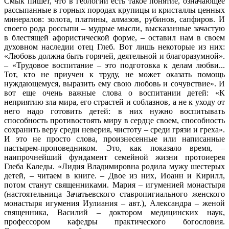
Смык пишет, что в геологии есть такое понятие, означающее
рассыпанные в горных породах крупицы и кристаллы ценных
минералов: золота, платины, алмазов, рубинов, сапфиров. И
своего рода россыпи – мудрые мысли, высказанные зачастую
в блестящей афористической форме, – оставил нам в своем
духовном наследии отец Глеб. Вот лишь некоторые из них:
«Любовь должна быть горячей, деятельной и благоразумной».
– «Трудовое воспитание – это подготовка к делам любви...
Тот, кто не приучен к труду, не может оказать помощь
нуждающемуся, выразить ему свою любовь и сочувствие». И
вот еще очень важные слова о воспитании детей: «К
неприятию зла мира, его страстей и соблазнов, а не к уходу от
него надо готовить детей: в них нужно воспитывать
способность противостоять миру в сердце своем, способность
сохранить веру среди неверия, чистоту – среди грязи и греха».
И это не просто слова, произнесенные или написанные
пастырем-проповедником. Это, как показало время, –
наипрочнейший фундамент семейной жизни протоиерея
Глеба Каледы. «Лидия Владимировна родила мужу шестерых
детей, – читаем в книге. – Двое из них, Иоанн и Кирилл,
потом станут священниками. Мария – игуменией монастыря
(настоятельница Зачатьевского ставропигиального женского
монастыря игумения Иулиания – авт.), Александра – женой
священника, Василий – доктором медицинских наук,
профессором кафедры практического богословия.