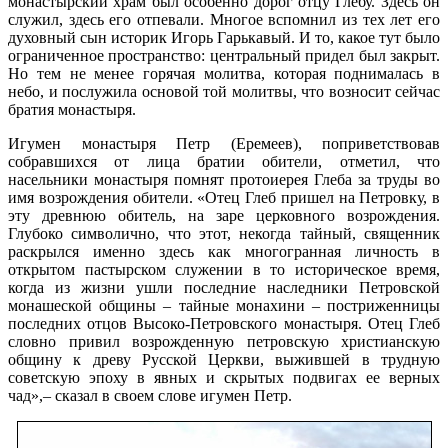
монастырский храм был особенно дорог отцу Глебу. Здесь он
служил, здесь его отпевали. Многое вспомнил из тех лет его
духовный сын историк Игорь Гарькавый. И то, какое тут было
ограниченное пространство: центральный придел был закрыт.
Но тем не менее горячая молитва, которая поднималась в
небо, и послужила основой той молитвы, что возносит сейчас
братия монастыря.
Игумен монастыря Петр (Еремеев), поприветствовав
собравшихся от лица братии обители, отметил, что
насельники монастыря помнят протоиерея Глеба за труды во
имя возрождения обители. «Отец Глеб пришел на Петровку, в
эту древнюю обитель, на заре церковного возрождения.
Глубоко символично, что этот, некогда тайный, священник
раскрылся именно здесь как многогранная личность в
открытом пастырском служении в то историческое время,
когда из жизни ушли последние наследники Петровской
монашеской общины – тайные монахини – постриженницы
последних отцов Высоко-Петровского монастыря. Отец Глеб
словно привил возрожденную петровскую христианскую
общину к древу Русской Церкви, выжившей в трудную
советскую эпоху в явных и скрытых подвигах ее верных
чад»,– сказал в своем слове игумен Петр.