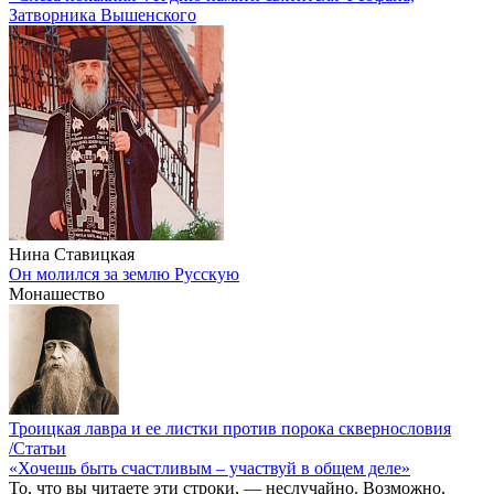
Затворника Вышенского
Нина Ставицкая
Он молился за землю Русскую
Монашество
Троицкая лавра и ее листки против порока сквернословия
/Статьи
«Хочешь быть счастливым – участвуй в общем деле»
То, что вы читаете эти строки, — неслучайно. Возможно,