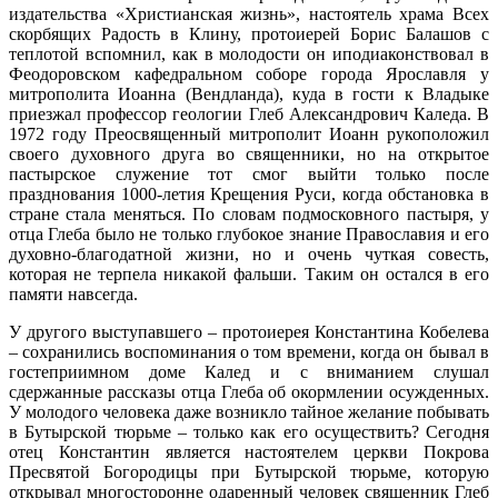
издательства «Христианская жизнь», настоятель храма Всех
скорбящих Радость в Клину, протоиерей Борис Балашов с
теплотой вспомнил, как в молодости он иподиаконствовал в
Феодоровском кафедральном соборе города Ярославля у
митрополита Иоанна (Вендланда), куда в гости к Владыке
приезжал профессор геологии Глеб Александрович Каледа. В
1972 году Преосвященный митрополит Иоанн рукоположил
своего духовного друга во священники, но на открытое
пастырское служение тот смог выйти только после
празднования 1000-летия Крещения Руси, когда обстановка в
стране стала меняться. По словам подмосковного пастыря, у
отца Глеба было не только глубокое знание Православия и его
духовно-благодатной жизни, но и очень чуткая совесть,
которая не терпела никакой фальши. Таким он остался в его
памяти навсегда.
У другого выступавшего – протоиерея Константина Кобелева
– сохранились воспоминания о том времени, когда он бывал в
гостеприимном доме Калед и с вниманием слушал
сдержанные рассказы отца Глеба об окормлении осужденных.
У молодого человека даже возникло тайное желание побывать
в Бутырской тюрьме – только как его осуществить? Сегодня
отец Константин является настоятелем церкви Покрова
Пресвятой Богородицы при Бутырской тюрьме, которую
открывал многосторонне одаренный человек священник Глеб