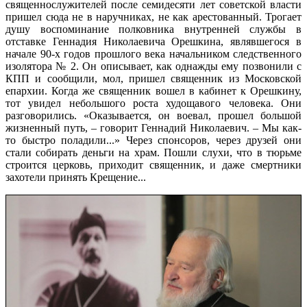
священнослужителей после семидесяти лет советской власти
пришел сюда не в наручниках, не как арестованный. Трогает
душу воспоминание полковника внутренней службы в
отставке Геннадия Николаевича Орешкина, являвшегося в
начале 90-х годов прошлого века начальником следственного
изолятора № 2. Он описывает, как однажды ему позвонили с
КПП и сообщили, мол, пришел священник из Московской
епархии. Когда же священник вошел в кабинет к Орешкину,
тот увидел небольшого роста худощавого человека. Они
разговорились. «Оказывается, он воевал, прошел большой
жизненный путь, – говорит Геннадий Николаевич. – Мы как-
то быстро поладили...» Через спонсоров, через друзей они
стали собирать деньги на храм. Пошли слухи, что в тюрьме
строится церковь, приходит священник, и даже смертники
захотели принять Крещение...