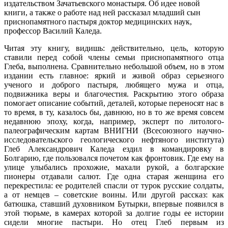
издательством Зачатьевского монастыря. Об идее новой
книги, а также о работе над ней рассказал младший сын
приснопамятного пастыря доктор медицинских наук,
профессор Василий Каледа.
Читая эту книгу, видишь: действительно, цель, которую
ставили перед собой члены семьи приснопамятного отца
Глеба, выполнена. Сравнительно небольшой объем, но в этом
издании есть главное: яркий и живой образ серьезного
ученого и доброго пастыря, любящего мужа и отца,
подвижника веры и благочестия. Раскрытию этого образа
помогает описание событий, деталей, которые переносят нас в
то время, в ту, казалось бы, давнюю, но в то же время совсем
недавнюю эпоху, когда, например, эксперт по литолого-
палеографическим картам ВНИГНИ (Всесоюзного научно-
исследовательского геологического нефтяного института)
Глеб Александрович Каледа ездил в командировку в
Болгарию, где пользовался почетом как фронтовик. Где ему на
улице улыбались прохожие, махали рукой, а болгарские
пионеры отдавали салют. Где одна старая женщина его
перекрестила: ее родителей спасли от турок русские солдаты,
а от немцев – советские воины. Или другой рассказ: как
батюшка, ставший духовником Бутырки, впервые появился в
этой тюрьме, в камерах которой за долгие годы ее истории
сидели многие пастыри. Но отец Глеб первым из