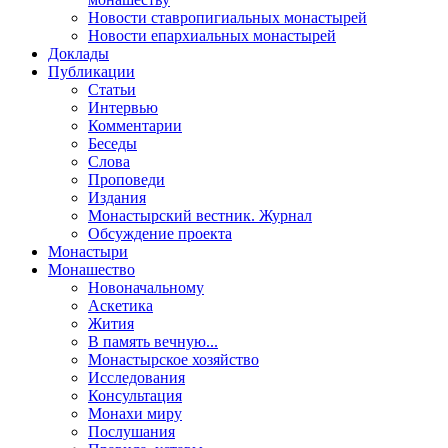
Новости ставропигиальных монастырей
Новости епархиальных монастырей
Доклады
Публикации
Статьи
Интервью
Комментарии
Беседы
Слова
Проповеди
Издания
Монастырский вестник. Журнал
Обсуждение проекта
Монастыри
Монашество
Новоначальному
Аскетика
Жития
В память вечную...
Монастырское хозяйство
Исследования
Консультация
Монахи миру
Послушания