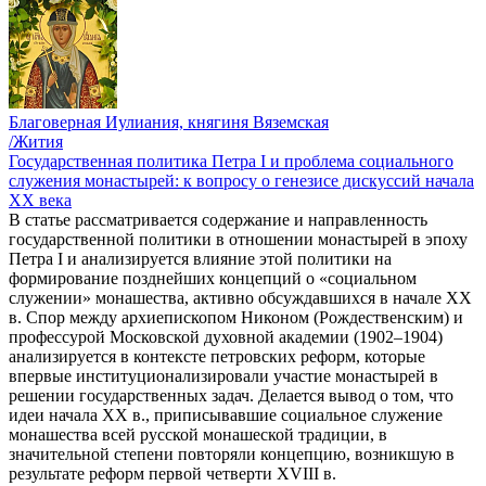
Благоверная Иулиания, княгиня Вяземская
/Жития
Государственная политика Петра I и проблема социального
служения монастырей: к вопросу о генезисе дискуссий начала
ХХ века
В статье рассматривается содержание и направленность
государственной политики в отношении монастырей в эпоху
Петра I и анализируется влияние этой политики на
формирование позднейших концепций о «социальном
служении» монашества, активно обсуждавшихся в начале XX
в. Спор между архиепископом Никоном (Рождественским) и
профессурой Московской духовной академии (1902–1904)
анализируется в контексте петровских реформ, которые
впервые институционализировали участие монастырей в
решении государственных задач. Делается вывод о том, что
идеи начала ХХ в., приписывавшие социальное служение
монашества всей русской монашеской традиции, в
значительной степени повторяли концепцию, возникшую в
результате реформ первой четверти XVIII в.