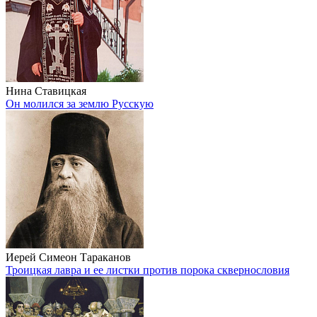
Нина Ставицкая
Он молился за землю Русскую
Иерей Симеон Тараканов
Троицкая лавра и ее листки против порока сквернословия