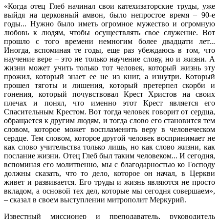
«Когда отец Глеб начинал свои катехизаторские труды, уже
выйдя на церковный амвон, было непростое время – 90-е
годы... Нужно было иметь огромное мужество и огромную
любовь к людям, чтобы осуществлять свое служение. Вот
прошло с того времени немногим более двадцати лет...
Иногда, вспоминая те годы, еще раз убеждаюсь в том, что
научение вере – это не только научение слову, но и жизни. А
жизни может учить только тот человек, который жизнь эту
прожил, который знает ее не из книг, а изнутри. Который
прошел тяготы и лишения, который претерпел скорби и
гонения, который почувствовал Крест Христов на своих
плечах и понял, что именно этот Крест является его
Спасительным Крестом. Вот тогда человек говорит от сердца,
обращается к другим людям, и тогда слово его становится тем
словом, которое может воспламенить веру в человеческом
сердце. Тем словом, которое другой человек воспринимает не
как слово учительства только лишь, но как слово жизни, как
послание жизни. Отец Глеб был таким человеком... И сегодня,
вспоминая его молитвенно, мы с благодарностью ко Господу
должны сказать, что то дело, которое он начал, в Церкви
живет и развивается. Его труды и жизнь являются не просто
вкладом, а основой тех дел, которые мы сегодня совершаем»,
– сказал в своем выступлении митрополит Меркурий.
Известный миссионер и преподаватель, руководитель