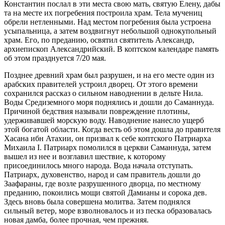
Константин послал в эти места свою мать, святую Елену, дабы
та на месте их погребения построила храм. Тела мучениц
обрели нетленными. Над местом погребения была устроена
усыпальница, а затем воздвигнут небольшой однокупольный
храм. Его, по преданию, освятил святитель Александр,
архиепископ Александрийский. В коптском календаре память
об этом празднуется 7/20 мая.
Позднее древний храм был разрушен, и на его месте один из
арабских правителей устроил дворец. От этого времени
сохранился рассказ о сильном наводнении в дельте Нила.
Воды Средиземного моря поднялись и дошли до Саманнуда.
Причиной бедствия называли повреждение плотины,
удерживавшей морскую воду. Наводнение нанесло ущерб
этой богатой области. Когда весть об этом дошла до правителя
Хасана ибн Атахии, он призвал к себе коптского Патриарха
Михаила I. Патриарх помолился в церкви Саманнуда, затем
вышел из нее и возглавил шествие, к которому
присоединилось много народа. Вода начала отступать.
Патриарх, духовенство, народ и сам правитель дошли до
Заафараны, где возле разрушенного дворца, по местному
преданию, покоились мощи святой Дамианы и сорока дев.
Здесь вновь была совершена молитва. Затем поднялся
сильный ветер, море взволновалось и из песка образовалась
новая дамба, более прочная, чем прежняя.