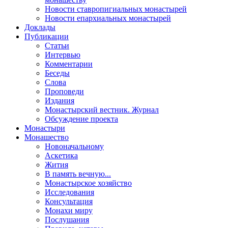
Новости ставропигиальных монастырей
Новости епархиальных монастырей
Доклады
Публикации
Статьи
Интервью
Комментарии
Беседы
Слова
Проповеди
Издания
Монастырский вестник. Журнал
Обсуждение проекта
Монастыри
Монашество
Новоначальному
Аскетика
Жития
В память вечную...
Монастырское хозяйство
Исследования
Консультация
Монахи миру
Послушания