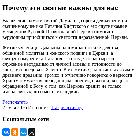
Почему эти святые важны для нас
Включение памяти святой Дамианы, сорока дев-мучениц и
священномученика Патапия Кифтского с его спутниками в
месяцеслов Русской Православной Церкви помогает
верующим приобщиться к святости неразделенной Церкви.
Житие мученицы Дамианы напоминает о силе девства,
общинной молитвы и женского подвига в Церкви, а
священномученика Патапия — о том, что пастырское
служение неотделимо от личной аскезы и готовности до
конца исповедовать Христа. В их житиях, написанных языком
древнего предания, громко и отчетливо говорится о верности
Христу, о мужестве перед лицом гонения, о жизни, всецело
обращенной к Богу, о том, как Церковь хранит не только
имена святых, но и места их подвига.
Распечатать
21 мая 2026
Источник:
Патриархия.ру
Социальные сети