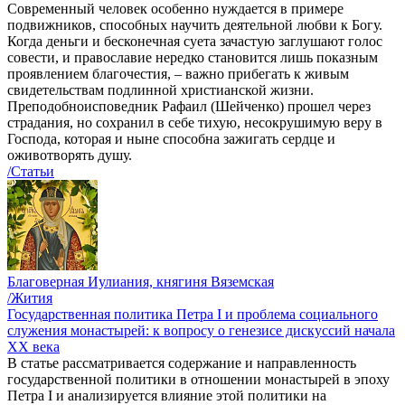
Современный человек особенно нуждается в примере
подвижников, способных научить деятельной любви к Богу.
Когда деньги и бесконечная суета зачастую заглушают голос
совести, и православие нередко становится лишь показным
проявлением благочестия, – важно прибегать к живым
свидетельствам подлинной христианской жизни.
Преподобноисповедник Рафаил (Шейченко) прошел через
страдания, но сохранил в себе тихую, несокрушимую веру в
Господа, которая и ныне способна зажигать сердце и
оживотворять душу.
/Статьи
Благоверная Иулиания, княгиня Вяземская
/Жития
Государственная политика Петра I и проблема социального
служения монастырей: к вопросу о генезисе дискуссий начала
ХХ века
В статье рассматривается содержание и направленность
государственной политики в отношении монастырей в эпоху
Петра I и анализируется влияние этой политики на