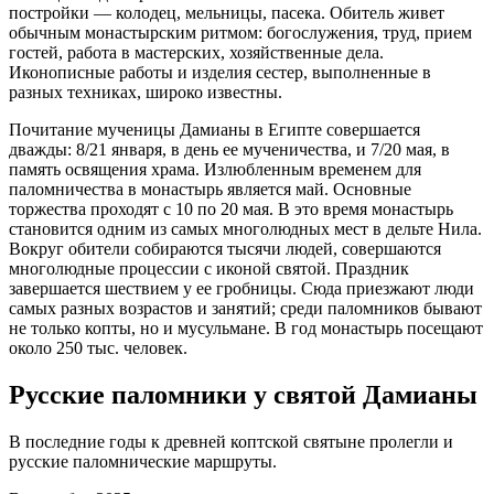
постройки — колодец, мельницы, пасека. Обитель живет
обычным монастырским ритмом: богослужения, труд, прием
гостей, работа в мастерских, хозяйственные дела.
Иконописные работы и изделия сестер, выполненные в
разных техниках, широко известны.
Почитание мученицы Дамианы в Египте совершается
дважды: 8/21 января, в день ее мученичества, и 7/20 мая, в
память освящения храма. Излюбленным временем для
паломничества в монастырь является май. Основные
торжества проходят с 10 по 20 мая. В это время монастырь
становится одним из самых многолюдных мест в дельте Нила.
Вокруг обители собираются тысячи людей, совершаются
многолюдные процессии с иконой святой. Праздник
завершается шествием у ее гробницы. Сюда приезжают люди
самых разных возрастов и занятий; среди паломников бывают
не только копты, но и мусульмане. В год монастырь посещают
около 250 тыс. человек.
Русские паломники у святой Дамианы
В последние годы к древней коптской святыне пролегли и
русские паломнические маршруты.