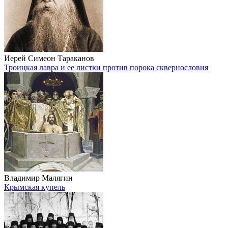
Иерей Симеон Тараканов
Троицкая лавра и ее листки против порока сквернословия
Владимир Малягин
Крымская купель