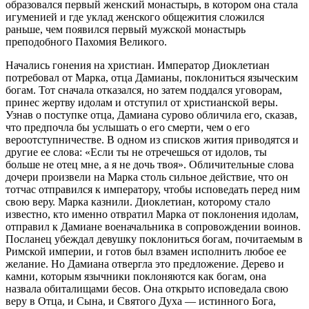
образовался первый женский монастырь, в котором она стала
игуменией и где уклад женского общежития сложился
раньше, чем появился первый мужской монастырь
преподобного Пахомия Великого.
Начались гонения на христиан. Император Диоклетиан
потребовал от Марка, отца Дамианы, поклониться языческим
богам. Тот сначала отказался, но затем поддался уговорам,
принес жертву идолам и отступил от христианской веры.
Узнав о поступке отца, Дамиана сурово обличила его, сказав,
что предпочла бы услышать о его смерти, чем о его
вероотступничестве. В одном из списков жития приводятся и
другие ее слова: «Если ты не отречешься от идолов, ты
больше не отец мне, а я не дочь твоя». Обличительные слова
дочери произвели на Марка столь сильное действие, что он
тотчас отправился к императору, чтобы исповедать перед ним
свою веру. Марка казнили. Диоклетиан, которому стало
известно, кто именно отвратил Марка от поклонения идолам,
отправил к Дамиане военачальника в сопровождении воинов.
Посланец убеждал девушку поклониться богам, почитаемым в
Римской империи, и готов был взамен исполнить любое ее
желание. Но Дамиана отвергла это предложение. Дерево и
камни, которым язычники поклоняются как богам, она
назвала обиталищами бесов. Она открыто исповедала свою
веру в Отца, и Сына, и Святого Духа — истинного Бога,