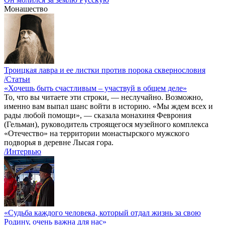
Монашество
Троицкая лавра и ее листки против порока сквернословия
/Статьи
«Хочешь быть счастливым – участвуй в общем деле»
То, что вы читаете эти строки, — неслучайно. Возможно,
именно вам выпал шанс войти в историю. «Мы ждем всех и
рады любой помощи», — сказала монахиня Феврония
(Гельман), руководитель строящегося музейного комплекса
«Отечество» на территории монастырского мужского
подворья в деревне Лысая гора.
/Интервью
«Судьба каждого человека, который отдал жизнь за свою
Родину, очень важна для нас»