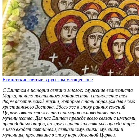
Египетские святые в русском месяцеслове
С Египтом в истории связано многое: служение евангелиста
Марка, начало пустынного монашества, становление тех
форм аскетической жизни, которые стали образцом для всего
христианского Востока. Здесь же в эпоху ранних гонений
Церковь явила множество примеров исповедничества и
мученичества. Для нас Египет прежде всего связан с именами
преподобных отцов, но круг египетских святых гораздо шире:
в него входят святители, священномученики, мученики и
мученицы, просиявшие в эпоху неразделенной Церкви.