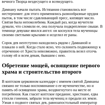
вечного Творца вездесущего и всеведущего.
Дамиану начали пытать. Истязания становились все
нестерпимее: для этого применялись разнообразные орудия
пыток, в том числе сдавливающий пресс, кипящее масло.
Святая была непоколебима. Каждый раз, когда мучители
думали, что сломили ее, она получала подкрепление свыше. В
темнице девушке явился ангел: он коснулся тела мученицы
своими светлыми крылами и исцелил ее раны.
Сорок дев неотступно находились рядом с Дамианой и
плакали о ней. Когда стало ясно, что склонить подвижницу к
отречению от Христа невозможно, правитель велел отсечь
голову ей и всем девам, бывшим с нею.
Обретение мощей, освящение первого
храма и строительство второго
В коптском церковном календаре с именем святой Дамианы
связано не только воспоминание о ее мученичестве, но и
память об освящении храма, воздвигнутого на месте ее
погребения. Как гласит коптское предание, христиане, едва
утихли гонения, забрали тела мучениц и предали их земле.
Узнав о подвиге святых дев, равноапостольный император