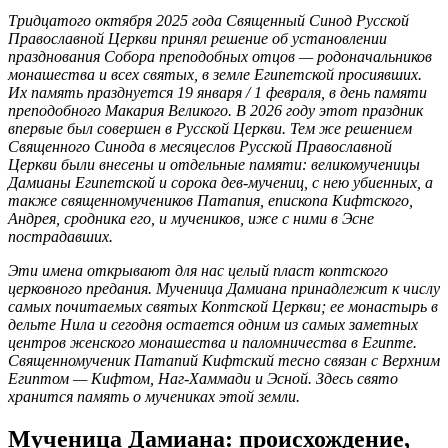
Тридцатого октября 2025 года Священный Синод Русской
Православной Церкви принял решение об установлении
празднования Собора преподобных отцов — родоначальников
монашества и всех святых, в земле Египетской просиявших.
Их память празднуется 19 января / 1 февраля, в день памяти
преподобного Макария Великого. В 2026 году этот праздник
впервые был совершен в Русской Церкви. Тем же решением
Священного Синода в месяцеслов Русской Православной
Церкви были внесены и отдельные памяти: великомученицы
Дамианы Египетской и сорока дев-мучениц, с нею убиенных, а
также священномучеников Патапия, епископа Кифтского,
Андрея, сродника его, и мучеников, иже с ними в Эсне
пострадавших.
Эти имена открывают для нас целый пласт коптского
церковного предания. Мученица Дамиана принадлежит к числу
самых почитаемых святых Коптской Церкви; ее монастырь в
дельте Нила и сегодня остается одним из самых заметных
центров женского монашества и паломничества в Египте.
Священномученик Патапий Кифтский тесно связан с Верхним
Египтом — Кифтом, Наг-Хаммади и Эсной. Здесь свято
хранится память о мучениках этой земли.
Мученица Дамиана: происхождение,