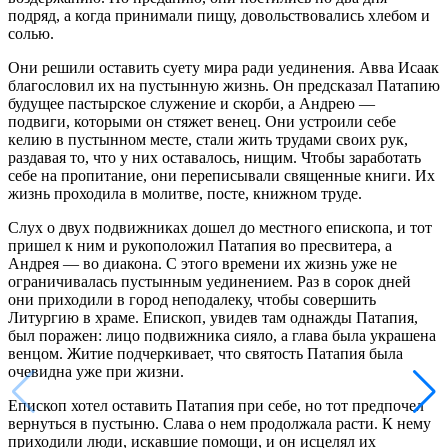
подряд, а когда принимали пищу, довольствовались хлебом и
солью.
Они решили оставить суету мира ради уединения. Авва Исаак
благословил их на пустынную жизнь. Он предсказал Патапию
будущее пастырское служение и скорби, а Андрею —
подвиги, которыми он стяжет венец. Они устроили себе
келию в пустынном месте, стали жить трудами своих рук,
раздавая то, что у них оставалось, нищим. Чтобы заработать
себе на пропитание, они переписывали священные книги. Их
жизнь проходила в молитве, посте, книжном труде.
Слух о двух подвижниках дошел до местного епископа, и тот
пришел к ним и рукоположил Патапия во пресвитера, а
Андрея — во диакона. С этого времени их жизнь уже не
ограничивалась пустынным уединением. Раз в сорок дней
они приходили в город неподалеку, чтобы совершить
Литургию в храме. Епископ, увидев там однажды Патапия,
был поражен: лицо подвижника сияло, а глава была украшена
венцом. Житие подчеркивает, что святость Патапия была
очевидна уже при жизни.
Епископ хотел оставить Патапия при себе, но тот предпочел
вернуться в пустыню. Слава о нем продолжала расти. К нему
приходили люди, искавшие помощи, и он исцелял их