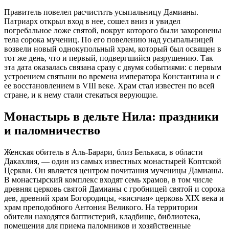
Правитель повелел расчистить усыпальницу Дамианы.
Патриарх открыл вход в нее, сошел вниз и увидел
погребальное ложе святой, вокруг которого были захоронены
тела сорока мучениц. По его повелению над усыпальницей
возвели новый однокупольный храм, который был освящен в
тот же день, что и первый, подвергшийся разрушению. Так
эта дата оказалась связана сразу с двумя событиями: с первым
устроением святыни во времена императора Константина и с
ее восстановлением в VIII веке. Храм стал известен по всей
стране, и к нему стали стекаться верующие.
Монастырь в дельте Нила: праздники
и паломничество
Женская обитель в Аль-Барари, близ Белькаса, в области
Дакахлия, — один из самых известных монастырей Коптской
Церкви. Он является центром почитания мученицы Дамианы.
В монастырский комплекс входят семь храмов, в том числе
древняя церковь святой Дамианы с гробницей святой и сорока
дев, древний храм Богородицы, «висячая» церковь XIX века и
храм преподобного Антония Великого. На территории
обители находятся баптистерий, кладбище, библиотека,
помещения для приема паломников и хозяйственные