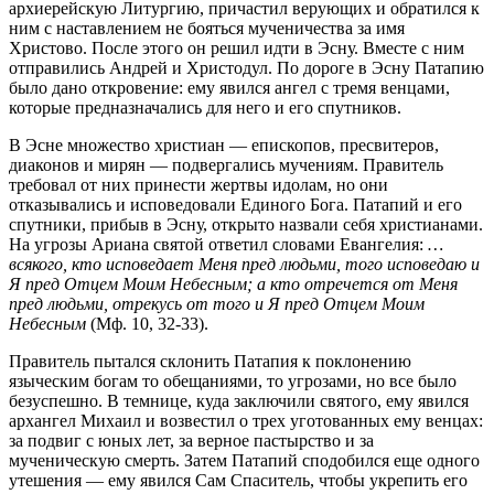
архиерейскую Литургию, причастил верующих и обратился к
ним с наставлением не бояться мученичества за имя
Христово. После этого он решил идти в Эсну. Вместе с ним
отправились Андрей и Христодул. По дороге в Эсну Патапию
было дано откровение: ему явился ангел с тремя венцами,
которые предназначались для него и его спутников.
В Эсне множество христиан — епископов, пресвитеров,
диаконов и мирян — подвергались мучениям. Правитель
требовал от них принести жертвы идолам, но они
отказывались и исповедовали Единого Бога. Патапий и его
спутники, прибыв в Эсну, открыто назвали себя христианами.
На угрозы Ариана святой ответил словами Евангелия:
…
всякого, кто исповедает Меня пред людьми, того исповедаю и
Я пред Отцем Моим Небесным; а кто отречется от Меня
пред людьми, отрекусь от того и Я пред Отцем Моим
Небесным
(Мф. 10, 32-33).
Правитель пытался склонить Патапия к поклонению
языческим богам то обещаниями, то угрозами, но все было
безуспешно. В темнице, куда заключили святого, ему явился
архангел Михаил и возвестил о трех уготованных ему венцах:
за подвиг с юных лет, за верное пастырство и за
мученическую смерть. Затем Патапий сподобился еще одного
утешения — ему явился Сам Спаситель, чтобы укрепить его