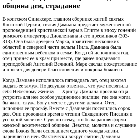
община дев, страдание
В коптском Синаксаре, главном сборнике житий святых
Коптской Церкви, святая Дамиана предстает мужественной
проповедницей христианской веры в Египте в эпоху гонений
римского императора Диоклетиана и его преемников (303-
313). Она была дочерью Марка, правителя нескольких
областей в северной части дельты Нила. Дамиана была
единственным ребенком в семье. Когда ей исполнился год,
отец принес ее в храм при месте, где ранее подвизался
преподобный Антоний Великий. Марк сделал пожертвование
и просил для дочери благословения и покрова Божиего.
Когда Дамиане исполнилось пятнадцать лет, отец захотел
выдать ее замуж. Но девушка ответила, что уже посвятила
себя Небесному Жениху — Христу. Дамиана просила отца
устроить для нее особое уединенное жилище, где она могла
бы жить, служа Богу вместе с другими девами. Отец
исполнил ее просьбу. Вместе с Дамианой поселились сорок
дев. Они проводили время в чтении Священного Писания и
усердной молитве. Судя по всему, это была ранняя форма
женской аскетической общины. Девство, молитва и слушание
слова Божия были основанием единого уклада жизни,
царившего в ней. Фактически вокруг святой Дамианы