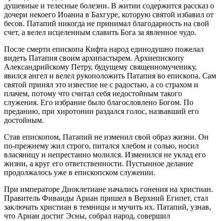
душевные и телесные болезни. В житии содержится рассказ о
дочери некоего Иоанна в Бахгуре, которую святой избавил от
бесов. Патапий никогда не принимал благодарность на свой
счет, а велел исцеленным славить Бога за явленное чудо.
После смерти епископа Кифта народ единодушно пожелал
видеть Патапия своим архипастырем. Архиепископу
Александрийскому Петру, будущему священномученику,
явился ангел и велел рукоположить Патапия во епископа. Сам
святой принял это известие не с радостью, а со страхом и
плачем, потому что считал себя недостойным такого
служения. Его избрание было благословлено Богом. По
преданию, при хиротонии раздался голос, назвавший его
достойным.
Став епископом, Патапий не изменил свой образ жизни. Он
по-прежнему жил строго, питался хлебом и солью, носил
власяницу и непрестанно молился. Изменился не уклад его
жизни, а круг его ответственности. Пустынное делание
продолжалось уже в епископском служении.
При императоре Диоклетиане начались гонения на христиан.
Правитель Фиваиды Ариан пришел в Верхний Египет, стал
заключать христиан в темницы и мучить их. Патапий, узнав,
что Ариан достиг Эсны, собрал народ, совершил