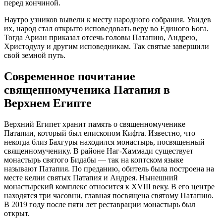
перед кончиной.
Наутро узников вывели к месту народного собрания. Увидев
их, народ стал открыто исповедовать веру во Единого Бога.
Тогда Ариан приказал отсечь головы Патапию, Андрею,
Христодулу и другим исповедникам. Так святые завершили
свой земной путь.
Современное почитание
священномученика Патапия в
Верхнем Египте
Верхний Египет хранит память о священномученике
Патапии, который был епископом Кифта. Известно, что
некогда близ Бахгуры находился монастырь, посвященный
священномученику. В районе Наг-Хаммади существует
монастырь святого Бидабы — так на коптском языке
называют Патапия. По преданию, обитель была построена на
месте келии святых Патапия и Андрея. Нынешний
монастырский комплекс относится к XVIII веку. В его центре
находятся три часовни, главная посвящена святому Патапию.
В 2019 году после пяти лет реставрации монастырь был
открыт.