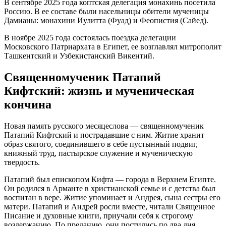
В сентябре 2025 года коптская делегация монахинь посетила
Россию. В ее составе были насельницы обители мученицы
Дамианы: монахини Иулитта (Фуад) и Феопистия (Сайед).
В ноябре 2025 года состоялась поездка делегации
Московского Патриархата в Египет, ее возглавлял митрополит
Ташкентский и Узбекистанский Викентий.
Священномученик Патапий
Кифтский: жизнь и мученическая
кончина
Новая память русского месяцеслова — священномученик
Патапий Кифтский и пострадавшие с ним. Житие хранит
образ святого, соединившего в себе пустынный подвиг,
книжный труд, пастырское служение и мученическую
твердость.
Патапий был епископом Кифта — города в Верхнем Египте.
Он родился в Арманте в христианской семье и с детства был
воспитан в вере. Житие упоминает и Андрея, сына сестры его
матери. Патапий и Андрей росли вместе, читали Священное
Писание и духовные книги, приучали себя к строгому
воздержанию. По преданию, они постились по два дня