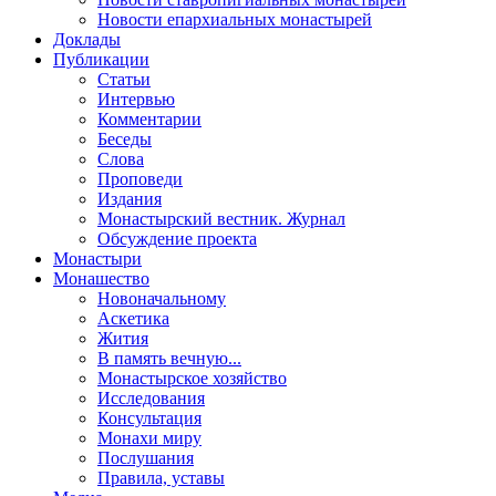
Новости епархиальных монастырей
Доклады
Публикации
Статьи
Интервью
Комментарии
Беседы
Слова
Проповеди
Издания
Монастырский вестник. Журнал
Обсуждение проекта
Монастыри
Монашество
Новоначальному
Аскетика
Жития
В память вечную...
Монастырское хозяйство
Исследования
Консультация
Монахи миру
Послушания
Правила, уставы