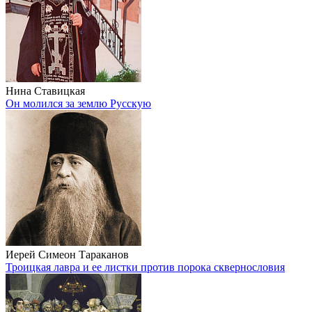
Нина Ставицкая
Он молился за землю Русскую
Иерей Симеон Тараканов
Троицкая лавра и ее листки против порока сквернословия