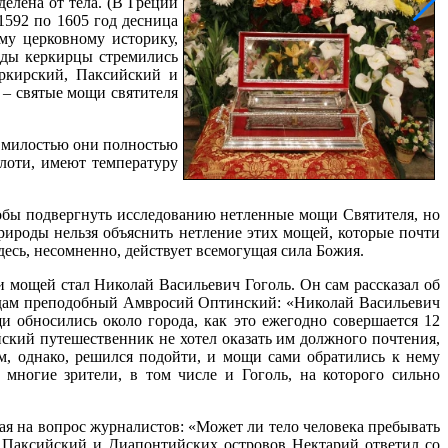
делена от тела. (В Греции
 1592 по 1605 год десница
му церковному историку,
оды керкирцы стремились
ркирский, Паксийский и
 – святые мощи святителя
й милостью они полностью
лоти, имеют температуру
тобы подвергнуть исследованию нетленные мощи Святителя, но
рироды нельзя объяснить нетление этих мощей, которые почти
здесь, несомненно, действует всемогущая сила Божия.
и мощей стал Николай Васильевич Гоголь. Он сам рассказал об
чадам преподобный Амвросий Оптинский: «Николай Васильевич
и обносились около города, как это ежегодно совершается 12
ский путешественник не хотел оказать им должного почтения,
ом, однако, решился подойти, и мощи сами обратились к нему
многие зрители, в том числе и Гоголь, на которого сильно
чая на вопрос журналистов: «Может ли тело человека пребывать
, Паксийский и Диапонтийских островов Нектарий ответил со