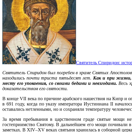
Святитель Спиридон: исто
Святитель Спиридон был погребен в храме Святых Апостолов 
находились почти триста пятьдесят лет.
Как и при жизни,
месту его упокоения, со своими бедами и невзгодами.
Весь х
доказательством его святости.
В конце VII века по причине арабского нашествия на Кипр и 
в 691 году, когда по указу императора Иустиниана II начал
оставались нетленными, но и сохраняли температуру человече
За время пребывания в царственном граде святые мощи не
гостеприимство Святому. В дальнейшем его мощи почивали в
заметках. В XIV–XV веках святыня хранилась в соборной цер