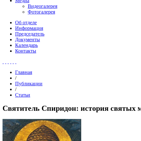
Медиа
Видеогалерея
Фотогалерея
Об отделе
Информация
Председатель
Документы
Календарь
Контакты
Главная
/
Публикации
/
Статьи
Святитель Спиридон: история святых 