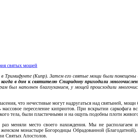
рия святых мощей
в Тримифунте (Кипр). Затем его святые мощи были помещены в 
 когда в дом к святителю Спиридону приходили многочислен
рам был наполнен благоуханием, у мощей происходили многочи
опасения, что нечестивые могут надругаться над святыней, мощи
ось массовое переселение киприотов. При вскрытии саркофага
ского тела, были пластичными и на ощупь подобны плоти живого
 раз меняли место своего нахождения. Мы не располагаем и
 женском монастыре Богородицы Обрадованной (Благодатной). Р
кви Святых Апостолов.