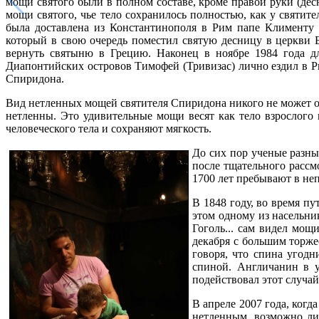
мощи святого были в полном составе, кроме правой руки (десн
мощи святого, чье тело сохранилось полностью, как у святите
была доставлена из Константинополя в Рим папе Клименту V
который в свою очередь поместил святую десницу в церкви
вернуть святыню в Грецию. Наконец в ноябре 1984 года д
Диапонтийских островов Тимофей (Тривизас) лично ездил в Р
Спиридона.
Вид нетленных мощей святителя Спиридона никого не может о
нетленны. Это удивительные мощи весят как тело взрослого
человеческого тела и сохраняют мягкость.
До сих пор ученые разны
после тщательного рассм
1700 лет пребывают в неп
В 1848 году, во время п
этом одному из насельн
Гоголь... сам видел мощ
декабря с большим торже
говоря, что спина угодн
спиной. Англичанин в у
подействовал этот случай
В апреле 2007 года, когд
нетленным, возможно ли