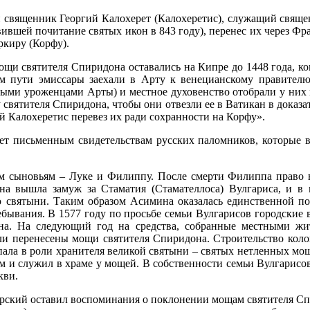
ий священник Георгий Калохерет (Калохеретис), служащий свящ
вшей почитание святых икон в 843 году), перенес их через Фрак
ркиру (Корфу).
мощи святителя Спиридона оставались на Кипре до 1448 года, к
ом пути эмиссары заехали в Арту к венецианскому правителю
вными уроженцами Арты) и местное духовенство отобрали у них
 святителя Спиридона, чтобы они отвезли ее в Ватикан в доказ
й Калохеретис перевез их ради сохранности на Корфу».
вует письменным свидетельствам русских паломников, которые
им сыновьям – Луке и Филиппу. После смерти Филиппа право 
на вышла замуж за Стаматия (Стамателлоса) Вулгариса, и в 
ю святыни. Таким образом Асимина оказалась единственной п
бывания. В 1577 году по просьбе семьи Вулгарисов городские 
она. На следующий год на средства, собранные местными жи
ыли перенесены мощи святителя Спиридона. Строительство кол
пала в роли хранителя великой святыни – святых нетленных мо
ом и служил в храме у мощей. В собственности семьи Вулгарисо
кви.
арский оставил воспоминания о поклонении мощам святителя Сп