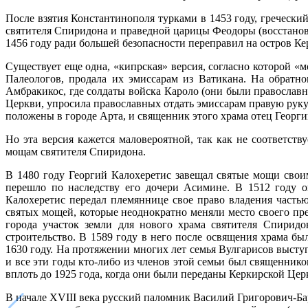
После взятия Константинополя турками в 1453 году, греческ
святителя Спиридона и праведной царицы Феодоры (восстанови
1456 году ради большей безопасности переправил на остров Ке
Существует еще одна, «кипрская» версия, согласно которой «
Палеологов, продала их эмиссарам из Ватикана. На обратн
Амбракикос, где солдаты войска Кароло (они были правосла
Церкви, упросила православных отдать эмиссарам правую руку
положены в городе Арта, и священник этого храма отец Георги
Но эта версия кажется маловероятной, так как не соответст
мощам святителя Спиридона.
В 1480 году Георгий Калохеретис завещал святые мощи сво
перешло по наследству его дочери Асимине. В 1512 году о
Калохеретис передал племяннице свое право владения часть
святых мощей, которые неоднократно меняли место своего пре
города участок земли для нового храма святителя Спирид
строительство. В 1589 году в него после освящения храма б
1630 году. На протяжении многих лет семья Вулгарисов высту
и все эти годы кто-либо из членов этой семьи был священник
вплоть до 1925 года, когда они были переданы Керкирской Цер
В начале XVIII века русский паломник Василий Григорович-Б