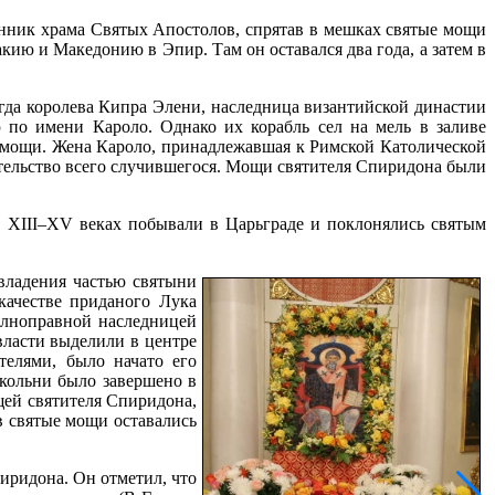
енник храма Святых Апостолов, спрятав в мешках святые мощи
ию и Македонию в Эпир. Там он оставался два года, а затем в
огда королева Кипра Элени, наследница византийской династии
 по имени Кароло. Однако их корабль сел на мель в заливе
 мощи. Жена Кароло, принадлежавшая к Римской Католической
ательство всего случившегося. Мощи святителя Спиридона были
 в XIII–ХV веках побывали в Царьграде и поклонялись святым
владения частью
святыни
качестве приданого Лука
олноправной наследницей
власти выделили в центре
телями, было начато его
окольни было завершено в
щей святителя Спиридона,
в святые мощи оставались
иридона. Он отметил, что