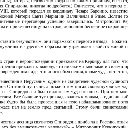
ицы), которая, неизвестно когда и по каким причинам, была от
ля Спиридона, никогда не дробятся.) Считается, что в период с
III, который передал ее кардиналу Чезаре Баронио, известно
 Божией Матери Санта Мария ин Валличелла в Риме. Долгие г
лительные переговоры успешно завершились. Митрополит Ке
им и привез десницу на остров, дополнив бесценное сокровище
ставить безучастным, они поражают с первого взгляда – Божие
 мужчины и чудесным образом не утрачивают свойств живой п
х стран и вероисповеданий приезжают на Керкиру для того, ч
отрения приходят к выводу, что никакими законами и силами п
оврежденном виде; что иного объяснения, кроме чуда, нет; что 
утешествия в Иерусалим, одним из свидетелей чудесной сущност
иков Оптиной пустыни, а позже о том писал своим духовным 
и св. Спиридона и был свидетелем чуда от оных. При нем мощ
ством. Все бывшие тут прикладывались к мощам, а один англий
ика будто бы была прорезанная и тело набальзамировано; пот
жасе пал на землю пред святыней. Этому были свидетелями 
».
а честная десница святителя Спиридона прибыла в Россию, отве
 это без вмешательства человека?» – Митрополит Керкирский