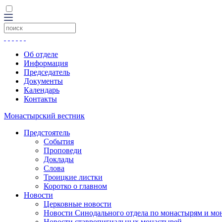
Об отделе
Информация
Председатель
Документы
Календарь
Контакты
Монастырский вестник
Предстоятель
События
Проповеди
Доклады
Слова
Троицкие листки
Коротко о главном
Новости
Церковные новости
Новости Синодального отдела по монастырям и мо
Новости ставропигиальных монастырей