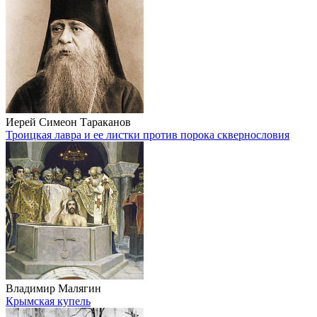
Иерей Симеон Тараканов
Троицкая лавра и ее листки против порока сквернословия
Владимир Малягин
Крымская купель