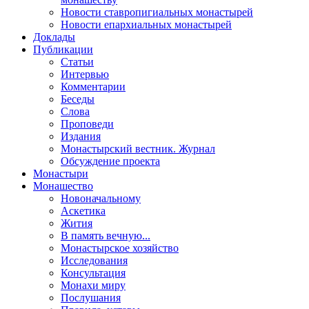
Новости ставропигиальных монастырей
Новости епархиальных монастырей
Доклады
Публикации
Статьи
Интервью
Комментарии
Беседы
Слова
Проповеди
Издания
Монастырский вестник. Журнал
Обсуждение проекта
Монастыри
Монашество
Новоначальному
Аскетика
Жития
В память вечную...
Монастырское хозяйство
Исследования
Консультация
Монахи миру
Послушания