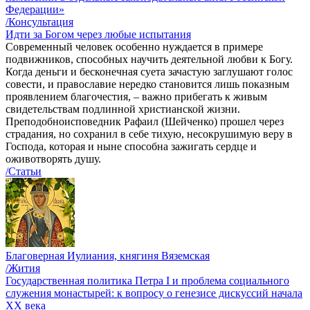
Федерации»
/Консультация
Идти за Богом через любые испытания
Современный человек особенно нуждается в примере
подвижников, способных научить деятельной любви к Богу.
Когда деньги и бесконечная суета зачастую заглушают голос
совести, и православие нередко становится лишь показным
проявлением благочестия, – важно прибегать к живым
свидетельствам подлинной христианской жизни.
Преподобноисповедник Рафаил (Шейченко) прошел через
страдания, но сохранил в себе тихую, несокрушимую веру в
Господа, которая и ныне способна зажигать сердце и
оживотворять душу.
/Статьи
Благоверная Иулиания, княгиня Вяземская
/Жития
Государственная политика Петра I и проблема социального
служения монастырей: к вопросу о генезисе дискуссий начала
ХХ века