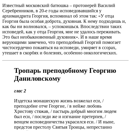
Известный московский батюшка – протоиерей Василий
Серебренников, в 20-е годы исповедовавшийся у
архимандрита Георгия, вспоминал об этом так: «У отца
Георгия была особая доброта, духовная. К нему подходишь и,
как бы ни волновался, – успокоишься. Впоследствии таких
исповедей, как у отца Георгия, мне не удалось переживать.
Это был необыкновенный духовник». И в наше время
верующими замечено, что преподобный Георгий помогает
чистосердечно покаяться на исповеди, умиряет в ссорах,
утешает в скорбях и болезнях, особенно онкологических.
Тропарь преподобному Георгию
Даниловскому
глас 2
Издетска монашескую жизнь возжелал еси, /
преподобне отче Георгие, / в нейже любовь
Христову стяжав, / пастырь добрый многим людем
был еси, / последи же и изгнание претерпев, /
венцем исповедничества украсился еси. / И ныне,
предстоя престолу Святыя Троицы, непрестанно