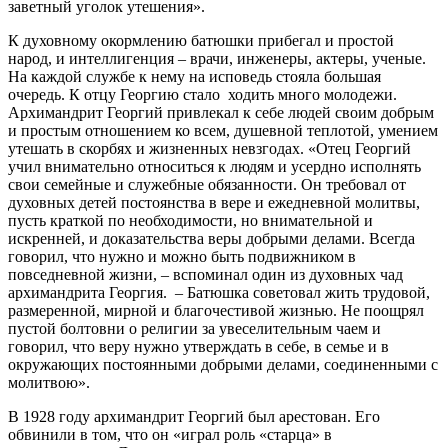
заветный уголок утешения».
К духовному окормлению батюшки прибегал и простой
народ, и интеллигенция – врачи, инженеры, актеры, ученые.
На каждой службе к нему на исповедь стояла большая
очередь. К отцу Георгию стало ходить много молодежи.
Архимандрит Георгий привлекал к себе людей своим добрым
и простым отношением ко всем, душевной теплотой, умением
утешать в скорбях и жизненных невзгодах. «Отец Георгий
учил внимательно относиться к людям и усердно исполнять
свои семейные и служебные обязанности. Он требовал от
духовных детей постоянства в вере и ежедневной молитвы,
пусть краткой по необходимости, но внимательной и
искренней, и доказательства веры добрыми делами. Всегда
говорил, что нужно и можно быть подвижником в
повседневной жизни, – вспоминал один из духовных чад
архимандрита Георгия. – Батюшка советовал жить трудовой,
размеренной, мирной и благочестивой жизнью. Не поощрял
пустой болтовни о религии за увеселительным чаем и
говорил, что веру нужно утверждать в себе, в семье и в
окружающих постоянными добрыми делами, соединенными с
молитвою».
В 1928 году архимандрит Георгий был арестован. Его
обвинили в том, что он «играл роль «старца» в