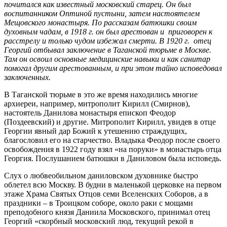
почитался как известный московский старец. Он был
воспитанником Оптиной пуcтыни, затем настоятелем
Мещовского монастыря. По рассказам батюшки своим
духовным чадам, в 1918 г. он был арестован и приговорен к
расстрелу и только чудом избежал смерти. В 1920 г. отец
Георгий отбывал заключение в Таганской тюрьме в Москве.
Там он освоил основные медицинские навыки и как санитар
помогал другим арестованным, и при этом тайно исповедовал
заключенных.
В Таганской тюрьме в это же время находились многие
архиереи, например, митрополит Кирилл (Смирнов),
настоятель Данилова монастыря епископ Феодор
(Поздеевский) и другие. Митрополит Кирилл, увидев в отце
Георгии явный дар Божий к утешению страждущих,
благословил его на старчество. Владыка Феодор после своего
освобождения в 1922 году взял «на поруки» в монастырь отца
Георгия. Послушанием батюшки в Даниловом была исповедь.
Слух о любвеобильном даниловском духовнике быстро
облетел всю Москву. В будни в маленькой церковке на первом
этаже Храма Святых Отцов семи Вселенских Соборов, а в
праздники – в Троицком соборе, около раки с мощами
преподобного князя Даниила Московского, принимал отец
Георгий «скорбный московский люд, текущий рекой в