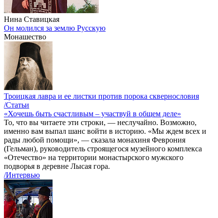
Нина Ставицкая
Он молился за землю Русскую
Монашество
Троицкая лавра и ее листки против порока сквернословия
/Статьи
«Хочешь быть счастливым – участвуй в общем деле»
То, что вы читаете эти строки, — неслучайно. Возможно,
именно вам выпал шанс войти в историю. «Мы ждем всех и
рады любой помощи», — сказала монахиня Феврония
(Гельман), руководитель строящегося музейного комплекса
«Отечество» на территории монастырского мужского
подворья в деревне Лысая гора.
/Интервью