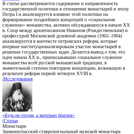
В статье рассматривается содержание и направленность
государственной политики в отношении монастырей в эпоху
Петра I и анализируется влияние этой политики на
формирование позднейших концепций о «социальном
служении» монашества, активно обсуждавшихся в начале XX
в. Спор между архиепископом Никоном (Рождественским) и
профессурой Московской духовной академии (1902–1904)
анализируется в контексте петровских реформ, которые
впервые институционализировали участие монастырей в
решении государственных задач. Делается вывод о том, что
идеи начала ХХ в., приписывавшие социальное служение
монашества всей русской монашеской традиции, в
значительной степени повторяли концепцию, возникшую в
результате реформ первой четверти XVIII в.
/Исследования
«Будь не отцом, а матерью братии»
/Статьи
Монастыри
Заиконоспасский ставропигиальный мужской монастырь