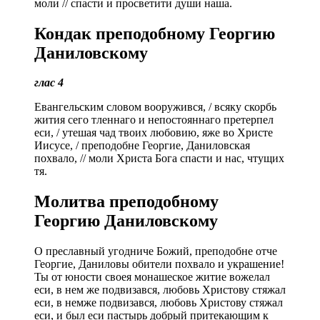
моли // спасти и просветити души наша.
Кондак преподобному Георгию
Даниловскому
глас 4
Евангельским словом вооружився, / всяку скорбь
жития сего тленнаго и непостояннаго претерпел
еси, / утешая чад твоих любовию, яже во Христе
Иисусе, / преподобне Георгие, Даниловская
похвало, // моли Христа Бога спасти и нас, чтущих
тя.
Молитва преподобному
Георгию Даниловскому
О преславный угодниче Божий, преподобне отче
Георгие, Даниловы обители похвало и украшение!
Ты от юности своея монашеское житие вожелал
еси, в нем же подвизався, любовь Христову стяжал
еси, в немже подвизався, любовь Христову стяжал
еси, и был еси пастырь добрый притекающим к