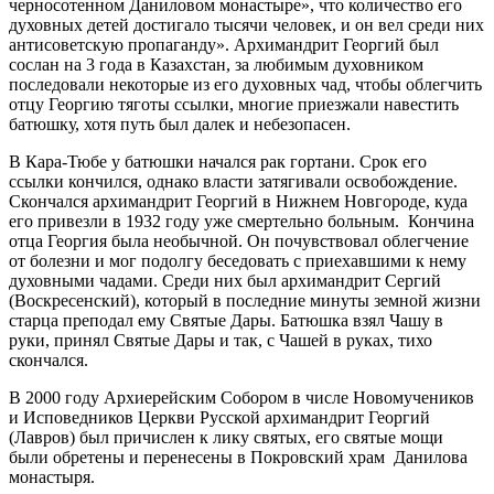
черносотенном Даниловом монастыре», что количество его
духовных детей достигало тысячи человек, и он вел среди них
антисоветскую пропаганду». Архимандрит Георгий был
сослан на 3 года в Казахстан, за любимым духовником
последовали некоторые из его духовных чад, чтобы облегчить
отцу Георгию тяготы ссылки, многие приезжали навестить
батюшку, хотя путь был далек и небезопасен.
В Кара-Тюбе у батюшки начался рак гортани. Срок его
ссылки кончился, однако власти затягивали освобождение.
Скончался архимандрит Георгий в Нижнем Новгороде, куда
его привезли в 1932 году уже смертельно больным. Кончина
отца Георгия была необычной. Он почувствовал облегчение
от болезни и мог подолгу беседовать с приехавшими к нему
духовными чадами. Среди них был архимандрит Сергий
(Воскресенский), который в последние минуты земной жизни
старца преподал ему Святые Дары. Батюшка взял Чашу в
руки, принял Святые Дары и так, с Чашей в руках, тихо
скончался.
В 2000 году Архиерейским Собором в числе Новомучеников
и Исповедников Церкви Русской архимандрит Георгий
(Лавров) был причислен к лику святых, его святые мощи
были обретены и перенесены в Покровский храм Данилова
монастыря.