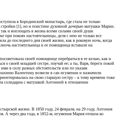
тупила в Бородинский монастырь, где стала не только
стройки [1], но и поистине духовной дочерью матушки Марии.
я, так и воплощать в жизнь всеми силами своей души
е при покоях настоятельницы, деля с нею не только все
ла до последнего дня своей жизни, как в роковую ночь, когда
полночь настоятельница и ее помощница вставали на
осоветовала своей помощнице перебраться в ее келью, как и
 о своей младшей сестре, поучай ее; а ты, Варя, береги покой
 ими в силу разных обстоятельств или по указам
онахиню Валентину возвели в сан игумении и назначили
риентировалась на свою старшую сестру – к тому времени тоже
ыла солидарна с матушкой Антонией в отношении
ырской жизни. В 1850 году, 24 февраля, на 29 году, Антония
 А через два года, в 1852-м, игумения Мария отошла ко