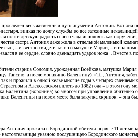
прослежен весь жизненный путь игумении Антонии. Вот она пос
стыря, вникая по долгу службы во все затеянные начальницей 
мечая почти детскую радость своего чада исполнять как поручени
ества сестра Антония даже жила в отдельной маленькой комнатк
е сын, – известно свидетельство о матушке Марии, – и она помни
озвался в ее сердце, словно двенадцать ударов ножа». Вместе в 
бители старица Соломия, урожденная Воейкова, матушка Мария п
у Таисию, а после монахиню Валентину). «Ты, Антония, заботься
ы так и прожили в одной келье многие годы в четырех сменяемых
трастном и Алексеевском вплоть до 1882 года – в этом году м
ка Валентина (Боронина) во многом при управлении обителью о
ушки Валентины на новом месте была закупка скрипок, – она б
а Антония прожила в Бородинской обители первые 11 лет монаст
 настоятельницы указною послушницею Бородинского монастыря.