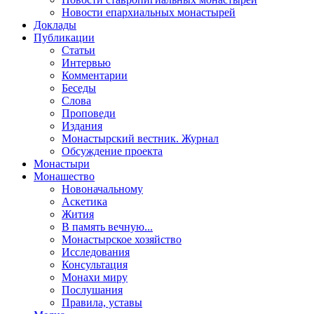
Новости епархиальных монастырей
Доклады
Публикации
Статьи
Интервью
Комментарии
Беседы
Слова
Проповеди
Издания
Монастырский вестник. Журнал
Обсуждение проекта
Монастыри
Монашество
Новоначальному
Аскетика
Жития
В память вечную...
Монастырское хозяйство
Исследования
Консультация
Монахи миру
Послушания
Правила, уставы