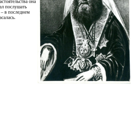
астоятельства она
жал послушать
 – в последнем
асалась.