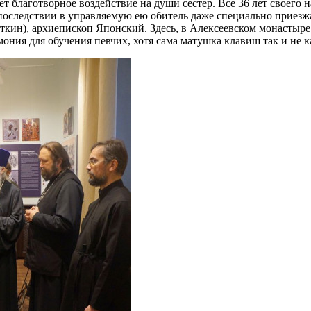
т благотворное воздействие на души сестер. Все 36 лет своего н
 впоследствии в управляемую ею обитель даже специально приез
ткин), архиепископ Японский. Здесь, в Алексеевском монастыре
ония для обучения певчих, хотя сама матушка клавиш так и не к