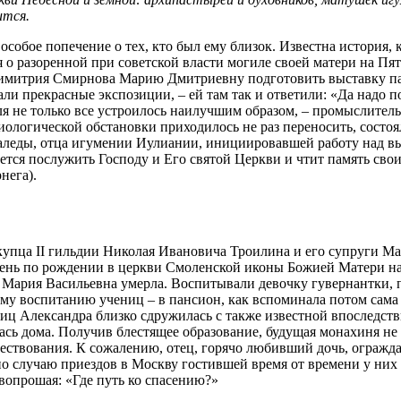
ится.
особое попечение о тех, кто был ему близок. Известна история,
 о разоренной при советской власти могиле своей матери на П
Димитрия Смирнова Марию Дмитриевну подготовить выставку па
али прекрасные экспозиции, – ей там так и ответили: «Да надо 
ля не только все устроилось наилучшим образом, – промыслител
миологической обстановки приходилось не раз переносить, состоя
 Каледы, отца игумении Иулиании, инициировавшей работу над вы
рается послужить Господу и Его святой Церкви и чтит память св
нега).
 купца II гильдии Николая Ивановича Троилина и его супруги 
 день по рождении в церкви Смоленской иконы Божией Матери н
– Мария Васильевна умерла. Воспитывали девочку гувернантки, 
ому воспитанию учениц – в пансион, как вспоминала потом сам
ц Александра близко сдружилась с также известной впоследст
ась дома. Получив блестящее образование, будущая монахиня не
ществования. К сожалению, отец, горячо любивший дочь, огражд
о случаю приездов в Москву гостившей время от времени у них 
 вопрошая: «Где путь ко спасению?»