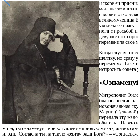
Вскоре ей приснил
монашеском плать
спальни отворилас
великомученица В
увидела ее наяву
ноги с просьбой п
девушке пока прос
переменила свое 
Когда спустя отве
шляпку, но сразу 
перемену». Так чт
испросить совета 
«Ознаменуй
Митрополит Филаре
благословение на 
новоначальная ск
Марии (Тучковой),
передала эту жал
обитель... На что
мира, ты ознаменуй твое вступление в новую жизнь, жизнь сам
играть. Согласна ты на такую жертву ради Бога?» – «Согласна»