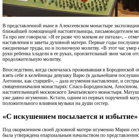
В представленной ныне в Алексеевском монастыре экспозиции 
ближайшей помощницей настоятельницы, письмоводителем мона
Та про нее говорила: «Я ее разве что млеком не питала», – от
наставления и заветы духовной матери. Первые годы послушнич
ежедневные труды, но и полночную молитву. «В этот час умер е
руки ребенка хладели в ее руках, пронзительный звон часов от
продолжительную молитву.
Впоследствии, когда скончалась проживавшая в Бородинской о
взять себе в келейницы девушку Варю (в дальнейшем послушниц
Антонии, как старшей», – дала игумения наставление, и сестр
священноначалия монастырях: Спасо-Бородинском, Аносином, С
настоятельницей московского Зачатьевского монастыря. Матуш
уже давно игумению. Кстати, одним из первых поручений мат
положительного влияния музыки на души сестер.
«С искушением посылается и избытие»
Под окормлением своей духовной матери игумении Марии сестр
была утверждена епархиальным начальством по представлению