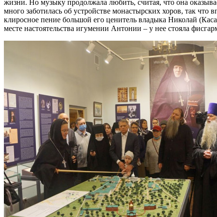
жизни. Но музыку продолжала любить, считая, что она оказывае
много заботилась об устройстве монастырских хоров, так что
клиросное пение большой его ценитель владыка Николай (Каса
месте настоятельства игумении Антонии – у нее стояла фисгарм