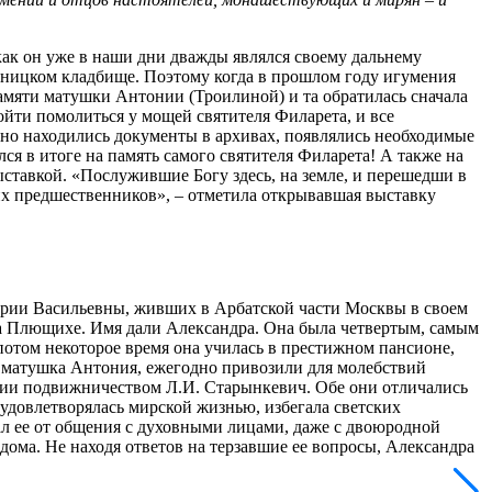
 как он уже в наши дни дважды являлся своему дальнему
ятницком кладбище. Поэтому когда в прошлом году игумения
мяти матушки Антонии (Троилиной) и та обратилась сначала
пойти помолиться у мощей святителя Филарета, и все
ьно находились документы в архивах, появлялись необходимые
лся в итоге на память самого святителя Филарета! А также на
ставкой. «Послужившие Богу здесь, на земле, и перешедши в
оих предшественников», – отметила открывавшая выставку
Марии Васильевны, живших в Арбатской части Москвы в своем
а Плющихе. Имя дали Александра. Она была четвертым, самым
потом некоторое время она училась в престижном пансионе,
а матушка Антония, ежегодно привозили для молебствий
вии подвижничеством Л.И. Старынкевич. Обе они отличались
 удовлетворялась мирской жизнью, избегала светских
ал ее от общения с духовными лицами, даже с двоюродной
дома. Не находя ответов на терзавшие ее вопросы, Александра