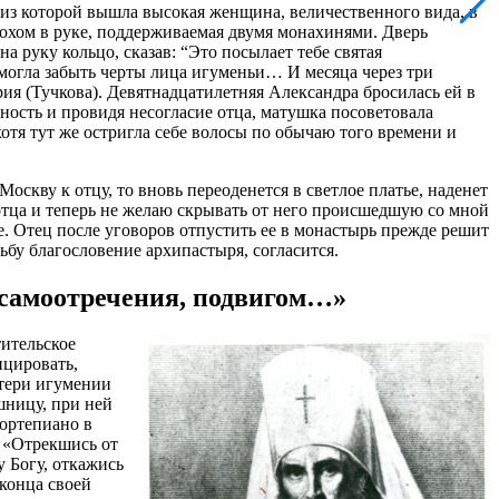
, из которой вышла высокая женщина, величественного вида, в
сохом в руке, поддерживаемая двумя монахинями. Дверь
а руку кольцо, сказав: “Это посылает тебе святая
могла забыть черты лица игуменьи… И месяца через три
ия (Тучкова). Девятнадцатилетняя Александра бросилась ей в
шность и провидя несогласие отца, матушка посоветовала
отя тут же остригла себе волосы по обычаю того времени и
Москву к отцу, то вновь переоденется в светлое платье, наденет
 отца и теперь не желаю скрывать от него происшедшую со мной
ке. Отец после уговоров отпустить ее в монастырь прежде решит
ьбу благословение архипастыря, согласится.
 самоотречения, подвигом…»
тительское
ицировать,
атери игумении
шницу, при ней
ортепиано в
: «Отрекшись от
 Богу, откажись
 конца своей