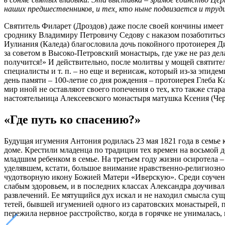
наших предшественников, и тех, кто ныне подвизается и труд
Святитель Филарет (Дроздов) даже после своей кончины имеет 
сроднику Владимиру Петровичу Седову с наказом позаботиться
Иулиания (Каледа) благословила дочь покойного протоиерея 
за советом в Высоко-Петровский монастырь, где уже не раз дел
получится!» И действительно, после молитвы у мощей святите
специалисты и т. п. – но еще и вернисаж, который из-за эпиде
день памяти – 100-летие со дня рождения – протоиерея Глеба
мир иной не оставляют своего попечения о тех, кто также ста
настоятельница Алексеевского монастыря матушка Ксения (Чер
«Где путь ко спасению?»
Будущая игумения Антония родилась 23 мая 1821 года в семье
доме. Крестили младенца по традиции тех времен на восьмой
младшим ребенком в семье. На третьем году жизни осиротела 
уделявшем, кстати, большое внимание нравственно-религиозн
чудотворную икону Божией Матери «Иверскую». Среди соучени
слабым здоровьем, и в последних классах Александра доучивал
развлечений. Ее мятущийся дух искал и не находил смысла су
тетей, бывшей игуменией одного из саратовских монастырей, п
пережила нервное расстройство, когда в горячке не унималась,