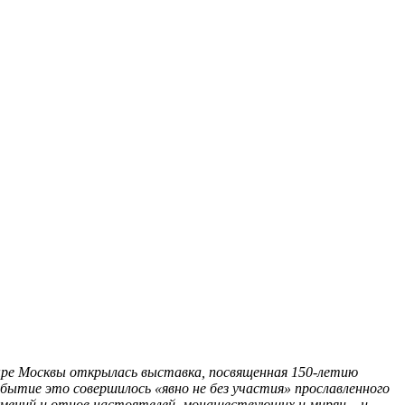
тыре Москвы открылась выставка, посвященная 150-летию
ытие это совершилось «явно не без участия» прославленного
гумений и отцов настоятелей, монашествующих и мирян – и