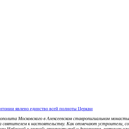
нтонии явлено единство всей полноты Церкви
трополита Московского в Алексеевском ставропигиальном монас
а святителем к настоятельству. Как отмечают устроители, соб
кви Небесной и земной: архипастырей и духовников, матушек и