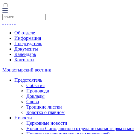
Об отделе
Информация
Председатель
Документы
Календарь
Контакты
Монастырский вестник
Предстоятель
События
Проповеди
Доклады
Слова
Троицкие листки
Коротко о главном
Новости
Церковные новости
Новости Синодального отдела по монастырям и мо
Новости ставропигиальных монастырей