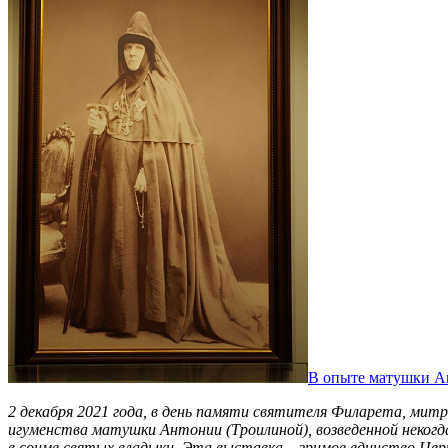
В опыте матушки А
2 декабря 2021 года, в день памяти святителя Филарета, ми
игуменства матушки Антонии (Троилиной), возведенной некогд
в сонме святых владыки. Эта выставка – зримое единство Цер