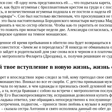
ся сон: «В одну ночь представилось ей…, что подъехала карета
е, как будто игуменья с бриллиантовым крестом на груди и с по
ь, и величественная игуменья подошла к ее постели и надела ей н
арвара”». Сон был настолько явственным, что проснувшаяся не 
 – это была настоятельница Бородинского монастыря матушка Мар
ринять в число сестер обители. Чтобы как-то укротить ее поспе
то пожить при монастыре недели две. Александра согласилась, х
мирское одеяние на темное монашеское.
денное ей время пребывания в обители она будет возвращаться в 
усовестится: «Зачем же я переоделась? Я никогда не обманывала
о зайдет в родительский дом уже снова вся в черном и в платоч
у митрополита Филарета (Дроздова), и, получив решившее ее суд
 твое вступление в новую жизнь, жизнь
т и впоследствии зорко следил за той, кому преподал свое свя
монашество. Вникал во все ее скорби. С детства привыкшая муз
учала по музыке, в чем однажды и призналась своей духовной м
 а та, всегда бравшая с собою на встречи с митрополитом послу
обу Его Высокопреосвященству, испрашивая дозволения купить ф
 владыка ответил, уже обращаясь непосредственно к послушнице
оотречения, подвигом, – принеси твою любовь к музыке в жертву
, – сказала сестра Антония и свято исполняла данный ею обет до