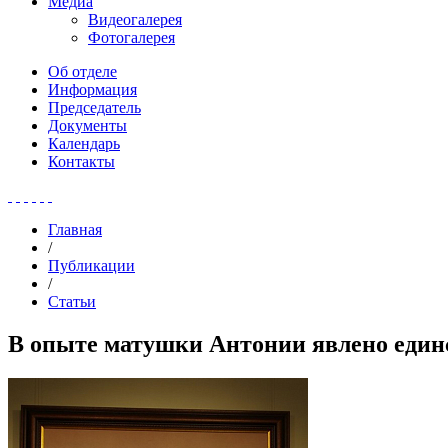
Медиа
Видеогалерея
Фотогалерея
Об отделе
Информация
Председатель
Документы
Календарь
Контакты
Главная
/
Публикации
/
Статьи
В опыте матушки Антонии явлено един