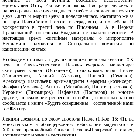
единосущна Отцу, Им же вся быша. Нас ради человек и
нашего ради спасения сшедшаго с небес и воплотившагося от
Духа Свята и Марии Девы и вочеловечшася. Распятаго же за
ны при Понтийстем Пилате, и страдавша, и погребена. И
воскресшаго в третий день по Писанием». А в Церкви
Православной, по словам Владыки, не хватало святости. В
настоящее время житийные материалы о митрополите
Вениамине находятся в Синодальной комиссии по
канонизации святых.
Необходимо назвать и других подвижников благочестия XX
века в Свято-Успенском Псково-Печерском монастыре:
схиигумен Савва (Остапенко), схиархимандриты Пимен
(Гавриленко), Агапий (Агапов), Паисий (Семенов),
Александр (Васильев); архимандриты Серафим (Розенберг),
Феофан (Молявко), Антипа (Михайлов), Никита (Чесноков),
Иероним (Тихомиров), Нафанаил (Поспелов) и многие
другие, пережившие репрессии и войны, о которых кратко
сообщается в книге «Будьте совершенны», составленной нами
в 2008 году.
Яркими звездами, по слову апостола Павла (1 Кор. 15; 41), на
монастырском и общецерковном небосклоне выделяются в
XX веке преподобный Симеон Псково-Печерский и старец
архимандрит Иоанн (Крестьянкин).