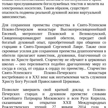
только прослушиванием богослужебных текстов и молитв на
электронных носителях. Таким образом, существует
опасность подмены реальной духовной жизни виртуальной
зависимостью.
Для сохранения преемства старчества в Свято-Успенском
Псково-Печерском монастыре Высокопреосвященнейший
Евсевий, митрополит Псковский и Великолукский,
Священноархимандрит нашей обители, передает свой
богатый духовный опыт, приобретенный при общении со
старцами в Свято-Троицкой Сергиевой Лавре. Также свои
скромные усилия для сохранения преемства душепопечения в
обители прилагают наместник, духовники, благочинный со
всею во Христе братией. Старчеству не обучают в церковных
школах – оно переливается подобно драгоценному миру из
сосуда в сосуд, от сердца к сердцу по преемству... Старчество
Свято-Успенского Псково-Печерского монастыря
востребовано и в XXI веке как неотъемлемая часть служения
Христу Богу Русской Православной Церковью.
Позвольте завершить свой краткий доклад о Псково-
Печерских старцах и духовном преемстве словами
Святейшего Патриарха Московского и всея Руси Кирилла,
сказанными на открытии XXII Международных
Рождественских чтений 27 января 2014 года в