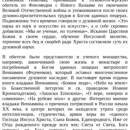
обитель из Финляндии с Нового Валаама по окончании
Великой Отечественной войны и упокоившиеся после своих
духовно-просветительских трудов в Богом зданных пещерах.
Подвижники того времени говорили о духовной жизни: «Это
наука из наук и искусство из искусств», а о себе скромно
добавляли: «Мы не ученые, но толченые». Искание Царствия
Божия в своем сердце, обучение Иисусовой молитве,
терпение всех бед и скорбей ради Христа составляли суть их
духовной науки.
В обители были представители и ученого монашества,
например, закончивший свою жизнь в монастыре и
погребенный в Богом зданных пещерах митрополит
Вениамин (Федченков), который оставил многочисленное
письменное духовное наследие. В настоящее время изданы
книги владыки Вениамина: «Божии люди», «Небо на земле»
(о Божественной литургии и св. праведном Иоанне
Кронштадтском), «Записки Епископа», «О вере, неверии и
сомнении», «На рубеже эпох» и другие. Интересно мнение
владыки Вениамина о причинах потрясений в России начала
XX века, в центре которых он находился: утрата среди
интеллигенции, студенчества, армии веры во «единого
Господа Иисуса Христа, Сына Божия, Единороднаго, Иже от
Отца рожденного прежде всех век; Света от Света, Бога
истинна от Бога истинна, рожденна, несотворенна,