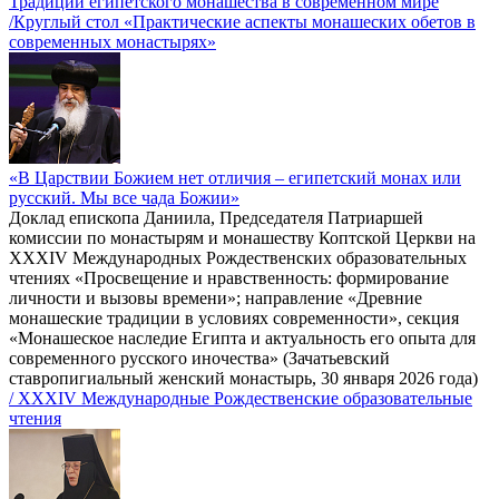
Традиции египетского монашества в современном мире
/Круглый стол «Практические аспекты монашеских обетов в
современных монастырях»
«В Царствии Божием нет отличия – египетский монах или
русский. Мы все чада Божии»
Доклад епископа Даниила, Председателя Патриаршей
комиссии по монастырям и монашеству Коптской Церкви на
XXXIV Международных Рождественских образовательных
чтениях «Просвещение и нравственность: формирование
личности и вызовы времени»; направление «Древние
монашеские традиции в условиях современности», секция
«Монашеское наследие Египта и актуальность его опыта для
современного русского иночества» (Зачатьевский
ставропигиальный женский монастырь, 30 января 2026 года)
/ XXXIV Международные Рождественские образовательные
чтения