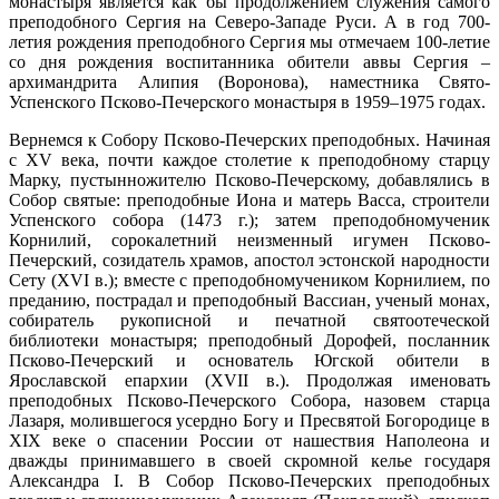
монастыря является как бы продолжением служения самого
преподобного Сергия на Северо-Западе Руси. А в год 700-
летия рождения преподобного Сергия мы отмечаем 100-летие
со дня рождения воспитанника обители аввы Сергия –
архимандрита Алипия (Воронова), наместника Свято-
Успенского Псково-Печерского монастыря в 1959–1975 годах.
Вернемся к Собору Псково-Печерских преподобных. Начиная
с XV века, почти каждое столетие к преподобному старцу
Марку, пустынножителю Псково-Печерскому, добавлялись в
Собор святые: преподобные Иона и матерь Васса, строители
Успенского собора (1473 г.); затем преподобномученик
Корнилий, сорокалетний неизменный игумен Псково-
Печерский, созидатель храмов, апостол эстонской народности
Сету (XVI в.); вместе с преподобномучеником Корнилием, по
преданию, пострадал и преподобный Вассиан, ученый монах,
собиратель рукописной и печатной святоотеческой
библиотеки монастыря; преподобный Дорофей, посланник
Псково-Печерский и основатель Югской обители в
Ярославской епархии (XVII в.). Продолжая именовать
преподобных Псково-Печерского Собора, назовем старца
Лазаря, молившегося усердно Богу и Пресвятой Богородице в
XIX веке о спасении России от нашествия Наполеона и
дважды принимавшего в своей скромной келье государя
Александра I. В Собор Псково-Печерских преподобных