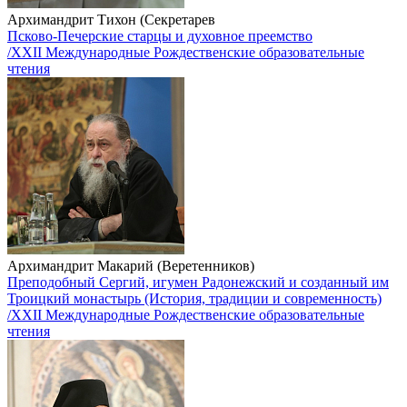
Архимандрит Тихон (Секретарев
Псково-Печерские старцы и духовное преемство
/XXII Международные Рождественские образовательные
чтения
Архимандрит Макарий (Веретенников)
Преподобный Сергий, игумен Радонежский и созданный им
Троицкий монастырь (История, традиции и современность)
/XXII Международные Рождественские образовательные
чтения