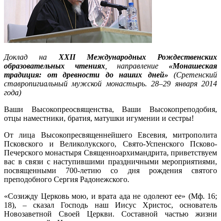
Доклад на
XXII Международных Рождественских
образовательных чтениях
, направление
«Монашеская
традиция: от древности до наших дней»
(Сретенский
ставропигиальный мужской монастырь. 28–29 января 2014
года)
Ваши Высокопреосвященства, Ваши Высокопреподобия,
отцы наместники, братия, матушки игумении и сестры!
От лица Высокопресвященнейшего Евсевия, митрополита
Псковского и Великолукского, Свято-Успенского Псково-
Печерского монастыря Священноархимандрита, приветствуем
вас в связи с наступившими праздничными мероприятиями,
посвященными 700-летию со дня рождения святого
преподобного Сергия Радонежского.
«Созижду Церковь мою, и врата ада не одолеют ее» (Мф. 16;
18), – сказал Господь наш Иисус Христос, основатель
Новозаветной Своей Церкви. Составной частью жизни