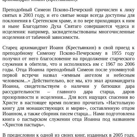
Преподобный Симеон Псково-Печерский причислен к лику
святых в 2003 году, и его святые мощи всегда доступны для
поклонения в Сретенском храме, и по вере приходящих к ним
и ныне Благодатию Духа Святаго совершаются чудеса и
исцеления: например, засвидетельствованы многочисленные
исцеления от табачной зависимости.
Старец архимандрит Иоанн (Крестьянкин) в свой приезд к
преподобному Симеону Псково-Печерскому в 1955 году
получил от него благословение на продолжение старческого
служения в обители, что и исполнялось им с 1967 по 2006
годы. Отца Иоанна преподобный Симеон после упомянутой
первой встречи назвал «земным ангелом и небесным
человеком...» Действительно, все мы, кто знал архимандрита
Иоанна, свидетельствуем о наличии у батюшки дара
рассудительности – главного дара старца, даров
прозорливости и исцеления... Для всех ищущих спасения во
Христе в настоящее время полезно прочитать «Настольную
книгу для монашествующих и мирян», составленную отцом
Иоанном, а также сборник писем старца... Нами подготовлена
книга о пастырском служении отца Иоанна под названием
«Христов пастырь».
В предисловии к одной из своих книг, изданных в 2005 году,