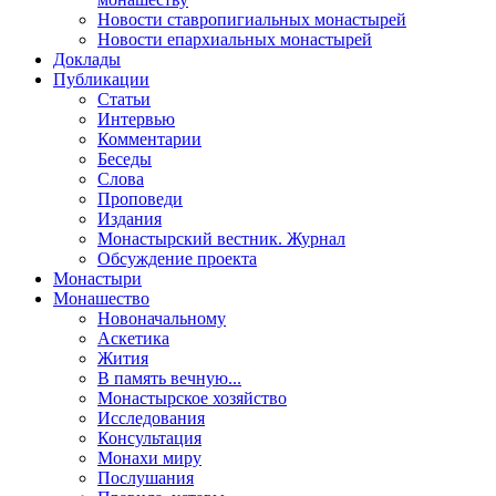
Новости ставропигиальных монастырей
Новости епархиальных монастырей
Доклады
Публикации
Статьи
Интервью
Комментарии
Беседы
Слова
Проповеди
Издания
Монастырский вестник. Журнал
Обсуждение проекта
Монастыри
Монашество
Новоначальному
Аскетика
Жития
В память вечную...
Монастырское хозяйство
Исследования
Консультация
Монахи миру
Послушания