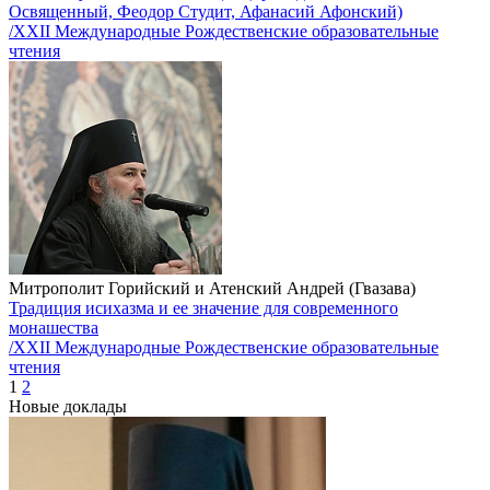
Освященный, Феодор Студит, Афанасий Афонский)
/XXII Международные Рождественские образовательные
чтения
Митрополит Горийский и Атенский Андрей (Гвазава)
Традиция исихазма и ее значение для современного
монашества
/XXII Международные Рождественские образовательные
чтения
1
2
Новые доклады