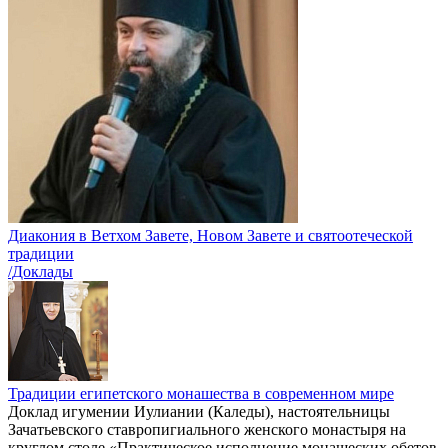
Диакония в Ветхом Завете, Новом Завете и святоотеческой
традиции
/Доклады
Традиции египетского монашества в современном мире
Доклад игумении Иулиании (Каледы), настоятельницы
Зачатьевского ставропигиального женского монастыря на
круглом столе «Практическое исполнение монашеских обетов