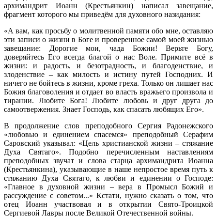
архимандрит Иоанн (Крестьянкин) написал завещание,
фрагмент которого мы приведём для духовного назидания:
«А вам, как просьбу о молитвенной памяти обо мне, оставляю
эти записи о жизни в Боге и проверенное самой моей жизнью
завещание: Дорогие мои, чада Божии! Верьте Богу,
доверяйтесь Его всегда благой о нас Воле. Примите всё в
жизни: и радость, и безотрадность, и благоденствие, и
злоденствие – как милость и истину путей Господних. И
ничего не бойтесь в жизни, кроме греха. Только он лишает нас
Божия благоволения и отдает во власть вражьего произвола и
тирании. Любите Бога! Любите любовь и друг друга до
самоотвержения. Знает Господь, как спасать любящих Его».
В продолжение слов преподобного Сергия Радонежского
«любовью и единением спасемся» преподобный Серафим
Саровский указывал: «Цель христианской жизни – стяжание
Духа Святаго». Подобно перечисленным наставлениям
преподобных звучат и слова старца архимандрита Иоанна
(Крестьянкина), указывающие в наше непростое время путь к
стяжанию Духа Святаго, к любви и единении о Господе:
«Главное в духовной жизни – вера в Промысл Божий и
рассуждение с советом...» Кстати, нужно сказать о том, что
отец Иоанн участвовал и в открытии Свято-Троицкой
Сергиевой Лавры после Великой Отечественной войны.