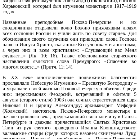
входит и священномученик Александр (Покровский), епископ
Харьковский, который был игуменом монастыря в 1917–1919
годах.
Названные преподобные Псково-Печерские и их
сподвижники открывали волю Божию приходящим людям
всех сословий России и учили жить по совету старцев. Для
обоснования своего служения они приводили слова Господа
нашего Иисуса Христа, сказанные Его ученикам и апостолам,
а через них и всем христианам: «Слушающий вас Меня
слушает...» (Лк. 10; 16). Также обоснованием старческого
наставления являются слова Премудрого: «Спасение во
многом совете...» (Притч. 11; 14).
В XX веке многочисленные подвижники благочестия
прославляли Небесную Игумению – Пресвятую Богородицу –
и украшали своей жизнью Псково-Печерскую обитель. Среди
них: иеросхимонах Феодосий, встречавший в обители 5
августа (старого стиля) 1903 года святых страстотерпцев царя
Николая II и царицу Александру; архимандрит Мефодий
(Холмский), настоятель Псково-Печерского монастыря в
начале прошлого века, предсказавший свою кончину в Санкт-
Петербурге и дважды причастившийся Святых Христовых
Таин из рук святого праведного Иоанна Кронштадтского;
валаамские старцы (среди которых назовем схиигумена Луку,
схимонаха Николая), прибывшие в Псково-Печерскую