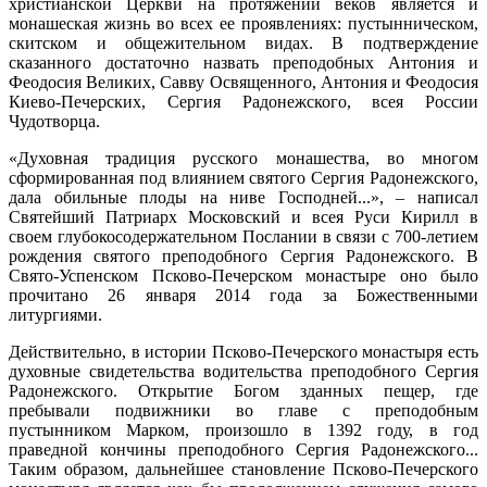
христианской Церкви на протяжении веков является и
монашеская жизнь во всех ее проявлениях: пустынническом,
скитском и общежительном видах. В подтверждение
сказанного достаточно назвать преподобных Антония и
Феодосия Великих, Савву Освященного, Антония и Феодосия
Киево-Печерских, Сергия Радонежского, всея России
Чудотворца.
«Духовная традиция русского монашества, во многом
сформированная под влиянием святого Сергия Радонежского,
дала обильные плоды на ниве Господней...», – написал
Святейший Патриарх Московский и всея Руси Кирилл в
своем глубокосодержательном Послании в связи с 700-летием
рождения святого преподобного Сергия Радонежского. В
Свято-Успенском Псково-Печерском монастыре оно было
прочитано 26 января 2014 года за Божественными
литургиями.
Действительно, в истории Псково-Печерского монастыря есть
духовные свидетельства водительства преподобного Сергия
Радонежского. Открытие Богом зданных пещер, где
пребывали подвижники во главе с преподобным
пустынником Марком, произошло в 1392 году, в год
праведной кончины преподобного Сергия Радонежского...
Таким образом, дальнейшее становление Псково-Печерского