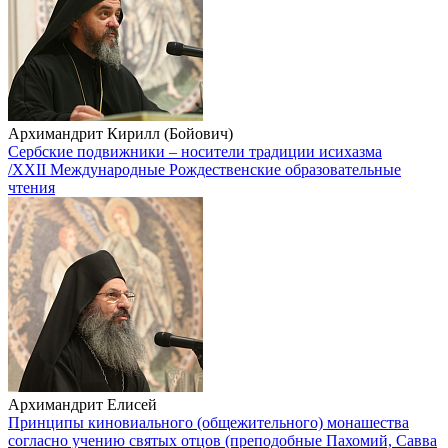
Архимандрит Кирилл (Бойович)
Сербские подвижники – носители традиции исихазма
/XXII Международные Рождественские образовательные
чтения
Архимандрит Елисей
Принципы киновиального (общежительного) монашества
согласно учению святых отцов (преподобные Пахомий, Савва