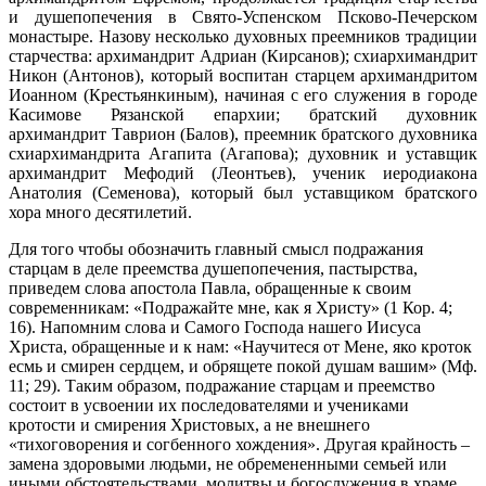
и душепопечения в Свято-Успенском Псково-Печерском
монастыре. Назову несколько духовных преемников традиции
старчества: архимандрит Адриан (Кирсанов); схиархимандрит
Никон (Антонов), который воспитан старцем архимандритом
Иоанном (Крестьянкиным), начиная с его служения в городе
Касимове Рязанской епархии; братский духовник
архимандрит Таврион (Балов), преемник братского духовника
схиархимандрита Агапита (Агапова); духовник и уставщик
архимандрит Мефодий (Леонтьев), ученик иеродиакона
Анатолия (Семенова), который был уставщиком братского
хора много десятилетий.
Для того чтобы обозначить главный смысл подражания
старцам в деле преемства душепопечения, пастырства,
приведем слова апостола Павла, обращенные к своим
современникам: «Подражайте мне, как я Христу» (1 Кор. 4;
16). Напомним слова и Самого Господа нашего Иисуса
Христа, обращенные и к нам: «Научитеся от Мене, яко кроток
есмь и смирен сердцем, и обрящете покой душам вашим» (Мф.
11; 29). Таким образом, подражание старцам и преемство
состоит в усвоении их последователями и учениками
кротости и смирения Христовых, а не внешнего
«тихоговорения и согбенного хождения». Другая крайность –
замена здоровыми людьми, не обремененными семьей или
иными обстоятельствами, молитвы и богослужения в храме