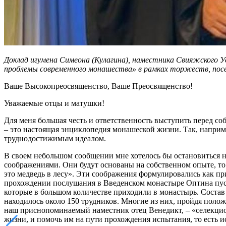
Доклад игумена Симеона (Кулагина), наместника Свияжского 
проблемы современного монашества» в рамках торжеств, посвя
Ваше Высокопреосвященство, Ваше Преосвященство!
Уважаемые отцы и матушки!
Для меня большая честь и ответственность выступить перед
– это настоящая энциклопедия монашеской жизни. Так, наприме
труднодостижимым идеалом.
В своем небольшом сообщении мне хотелось бы остановиться н
соображениями. Они будут основаны на собственном опыте, то 
это медведь в лесу». Эти соображения формулировались как 
прохождении послушания в Введенском монастыре Оптина пуст
которые в большом количестве приходили в монастырь. Состав 
находилось около 150 трудников. Многие из них, пройдя поло
наш приснопоминаемый наместник отец Венедикт, – «селекционн
жизни, и помочь им на пути прохождения испытания, то есть и