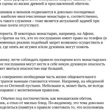
и сцены из жизни древней и прославленной обители.
лушников и монахов подвизаются в довольно посещаемых
, наиболее многочисленные монастыри и, соответственно,
 такого служения – тоже является актуальной задачей при
ние почти отсутствует.
ернета. В некоторых монастырях, например, на Афоне,
 братии на тех, кто по послушанию имеет право на телефон (и
современных реалиях подобный запрет возможно осуществить в
ы, где опять же игумен и/или духовник могут помочь
шнику легче соблюдать правило посещения всех монастырских
кие послушания могут нести в себе некую духовную опасность
жет явиться опасностью еще большей.
ак совершенно необходимая часть жизни общежительного
а трапезе важным становится чтение. Например, на обеденной
ано из Оптиной пустыни. Небольшое и, может быть, не всегда
 наравне с молитвенным правилом.
 Обычно под постничеством, как монашеским обетом,
к, а отказ от мясных блюд. По-видимому, это тема довольно
оделиться (памятуя о правиле советовать то, что исполняешь