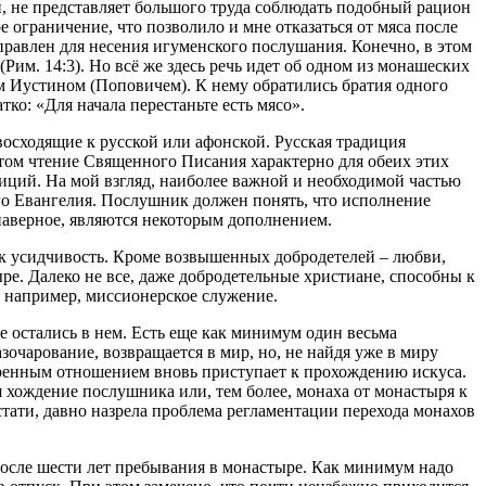
ей, не представляет большого труда соблюдать подобный рацион
ограничение, что позволило и мне отказаться от мяса после
аправлен для несения игуменского послушания. Конечно, в этом
(Рим. 14:3). Но всё же здесь речь идет об одном из монашеских
м Иустином (Поповичем). К нему обратились братия одного
о: «Для начала перестаньте есть мясо».
восходящие к русской или афонской. Русская традиция
этом чтение Священного Писания характерно для обеих этих
иций. На мой взгляд, наиболее важной и необходимой частью
о Евангелия. Послушник должен понять, что исполнение
наверное, являются некоторым дополнением.
как усидчивость. Кроме возвышенных добродетелей – любви,
е. Далеко не все, даже добродетельные христиане, способны к
, например, миссионерское служение.
е остались в нем. Есть еще как минимум один весьма
зочарование, возвращается в мир, но, не найдя уже в миру
иренным отношением вновь приступает к прохождению искуса.
 хождение послушника или, тем более, монаха от монастыря к
стати, давно назрела проблема регламентации перехода монахов
 после шести лет пребывания в монастыре. Как минимум надо