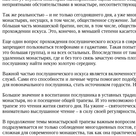
неприятными обстоятельствами в монастыре, несоответствующи
Так же реальностью – и не только сегодняшнего дня, а уже мн
монастырях, несущих, в том числе, общественное служение. З
бóльшая часть монашеской братии, несли, в том числе, общест
прохождении искуса. Это, конечно, в меньшей степени касается
Еще один вопрос прохождения послушнического искуса в совре
запрещают пользоваться телефонами и гаджетами. Такая попытк
это большая группа), и на всех остальных. Впоследствии от т
удаленных монастырях, где и без того связь зачастую очень пл
послушнику найти некую золотую середину.
Важной частью послушнического искуса является включенност
служб. Сами его способности и личные черты помогают подобр
для новоначального послушника, стать источником гордости. 
Большое значение в воспитании послушника в уставных традиц
монастыря, но и посещение общей трапезы. И это невозможно б
трапезе это чтения жития святого дня. На ужине – святоотечес
внимательно выслушанное чтение – в силу своей регулярности
В продолжение темы монастырской трапезы важным вопросом я
подразумевается не только соблюдение многодневных постов, п
сложная для современного монашества, так как она практическ