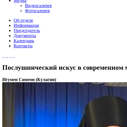
Медиа
Видеогалерея
Фотогалерея
Об отделе
Информация
Председатель
Документы
Календарь
Контакты
Послушнический искус в современном 
Игумен Симеон (Кулагин)