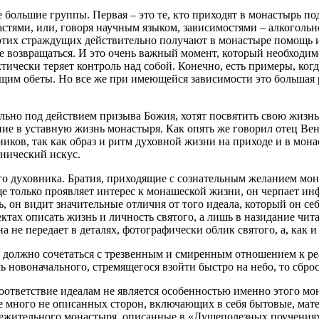
большие группы. Первая – это те, кто приходят в монастырь по
стями, или, говоря научным языком, зависимостями – алкогольно
тих страждущих действительно получают в монастыре помощь и о
е возвращаться. И это очень важный момент, который необходи
ктически теряет контроль над собой. Конечно, есть примеры, ког
м обеты. Но все же при имеющейся зависимости это большая ре
ельно под действием призыва Божия, хотят посвятить свою жизнь
ие в уставную жизнь монастыря. Как опять же говорил отец Вене
иков, так как образ и ритм духовной жизни на приходе и в мо
шнический искус.
ого духовника. Братия, приходящие с сознательным желанием мо
ще только проявляет интерес к монашеской жизни, он черпает и
 он видит значительные отличия от того идеала, который он себ
пектах описать жизнь и личность святого, а лишь в назидание ч
а не передает в деталях, фотографически облик святого, а, как и
а должно сочетаться с трезвенным и смиренным отношением к р
 новоначального, стремящегося взойти быстро на небо, то сброс
соответствие идеалам не является особенностью именно этого м
ще много не описанных сторон, включающих в себя бытовые, ма
ежительного монастыря, описанные в «Душеполезных поучениях