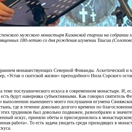
Успенского мужского монастыря Казанской епархии на собрани
щенных 180-летию со дня рождения игумении Таисии (Солоповой
 собранием монашествующих Северной Фиваиды. Аскетический и
р, «Устав о скитской жизни» преподобного Нила Сорского остает
а теме послушнического искуса в современном монастыре. И, е
есть будут наверняка субъективными. Как говорил святитель Фео
при выполнении нынешнего моего послушания игумена Свияжског
ынь, где в течение довольно долгого времени по благословению
этих трудников был довольно подвижен, разнообразен и значите
женный искус, приняли обеты и присоединились к монастырскому
ая работа». То есть задача увидеть среди приходящих в монаст
скуса.