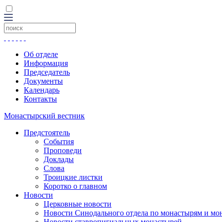
Об отделе
Информация
Председатель
Документы
Календарь
Контакты
Монастырский вестник
Предстоятель
События
Проповеди
Доклады
Слова
Троицкие листки
Коротко о главном
Новости
Церковные новости
Новости Синодального отдела по монастырям и мо
Новости ставропигиальных монастырей