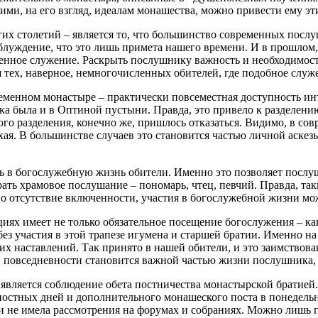
ми, на его взгляд, идеалам монашества, можно привести ему эт
огих столетий – является то, что большинство современных пос
аблуждение, что это лишь примета нашего времени. И в прошлом
венное служение. Раскрыть послушнику важность и необходимость
 тех, наверное, немногочисленных обителей, где подобное служе
менном монастыре – практически повсеместная доступность инт
а была и в Оптиной пустыни. Правда, это привело к разделению
акого разделения, конечно же, пришлось отказаться. Видимо, в 
охая. В большинстве случаев это становится частью личной аскез
ь в богослужебную жизнь обители. Именно это позволяет послу
ать храмовое послушание – пономарь, чтец, певчий. Правда, та
Но отсутствие включенности, участия в богослужебной жизни мо
иях имеет не только обязательное посещение богослужения – к
ез участия в этой трапезе игумена и старшей братии. Именно н
ких наставлений. Так принято в нашей обители, и это заимствов
, повседневности становится важной частью жизни послушника,
вляется соблюдение обета постничества монастырской братией.
остных дней и дополнительного монашеского поста в понедельни
и не имела рассмотрения на форумах и собраниях. Можно лишь п