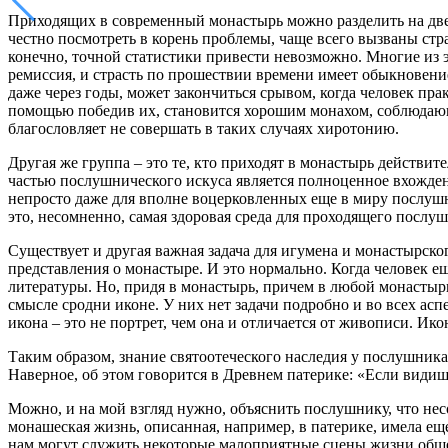
Приходящих в современный монастырь можно разделить на две 
честно посмотреть в корень проблемы, чаще всего вызваны стра
конечно, точной статистики привести невозможно. Многие из э
ремиссия, и страсть по прошествии времени имеет обыкновени
даже через годы, может закончиться срывом, когда человек пра
помощью победив их, становится хорошим монахом, соблюдающи
благословляет не совершать в таких случаях хиротонию.
Другая же группа – это те, кто приходят в монастырь действит
частью послушнического искуса является полноценное вхожден
непросто даже для вполне воцерковленных еще в миру послушн
это, несомненно, самая здоровая среда для проходящего послу
Существует и другая важная задача для игумена и монастырск
представления о монастыре. И это нормально. Когда человек е
литературы. Но, придя в монастырь, причем в любой монастырь,
смысле сродни иконе. У них нет задачи подробно и во всех ас
икона – это не портрет, чем она и отличается от живописи. Икон
Таким образом, знание святоотеческого наследия у послушник
Наверное, об этом говорится в Древнем патерике: «Если видишь
Можно, и на мой взгляд нужно, объяснить послушнику, что не
монашеская жизнь, описанная, например, в патерике, имела е
нам могут служить некоторые малоприятные сцены жизни общ