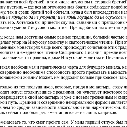
ерживается всей братией, в том числе игуменом и старшей брати
 пустынь – где вся многочисленная братия соблюдает подобное 
му, так и среди братий той обители, куда я был впоследствии н
ый не ядущаго да не укоряет; и не ядый ядущаго да не осуждает
ать его. Хотелось бы привести случай, связанный с преподобны
яжанию умной Иисусовой молитвы. Преподобный им ответил кратк
ху, когда нам доступны самые разные традиции, большей частью 
елает упор на Иисусову молитву и святоотеческое чтение. При 
еменных монастырях чаще всего происходит сочетание этих трад
молитва и ежедневное чтение Священного Писания, прежде всег
стальные части правила, кроме Иисусовой молитвы и Писания, 
такая необходимая и практическая черта для будущего монаха, 
овершенно необходима способность просто пребывать в монастыр
к монашеской жизни? Может, им подходит больше приходское или
олько из тех послушников, которые, придя в монастырь, сразу ж
дит искус; столкнувшись с реалиями, он чувствует некоторое ра
возвращается в свой монастырь и уже с новым трезвенным и см
кой путь. Крайней и совершенно ненормальной формой является
в чем-то сродни зависимости алкогольной или наркотической. К
ак сейчас подобная регламентация касается лишь клириков.
омендовать то, что смог пройти сам. У меня первый отпуск был