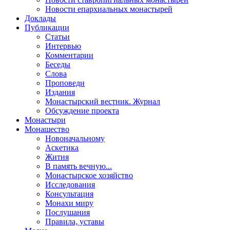
Новости епархиальных монастырей
Доклады
Публикации
Статьи
Интервью
Комментарии
Беседы
Слова
Проповеди
Издания
Монастырский вестник. Журнал
Обсуждение проекта
Монастыри
Монашество
Новоначальному
Аскетика
Жития
В память вечную...
Монастырское хозяйство
Исследования
Консультация
Монахи миру
Послушания
Правила, уставы