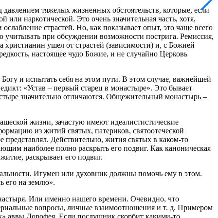
д давлением тяжелых жизненных обстоятельств, которые, если
й или наркотической. Это очень значительная часть, хотя,
слабление страстей. Но, как показывает опыт, это чаще всего
мо учитывать при обсуждении возможности пострига. Ремиссия,
да христианин ушел от страстей (зависимости) и, с Божией
дкость, настоящее чудо Божие, и не случайно Церковь
 Богу и испытать себя на этом пути. В этом случае, важнейшей
дикт: «Устав – первый старец в монастыре». Это бывает
настыре значительно отличаются. Общежительный монастырь –
нашеской жизни, зачастую имеют идеалистистические
нформацию из житий святых, патериков, святоотеческой
е представлял. Действительно, жития святых в каком-то
итающим наиболее полно раскрыть его подвиг. Как каноническая
 житие, раскрывает его подвиг.
еальности. Игумен или духовник должны помочь ему в этом.
ь его на землю».
онастыря. Или именно нашего времени. Очевидно, что
териальные вопросы, личные взаимоотношения и т. д. Примером
» аввы Дорофея. Если послушник скорбит какими-то