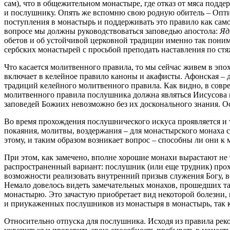
сам), что в общежительном монастыре, где отказ от мяса подд
и послушнику. Опять же вспомню свою родную обитель – Оптину
поступления в монастырь и поддерживать это правило как само
вопросе мы должны руководствоваться заповедью апостола:
Яд
обетов и об устойчивой церковной традиции именно так поним
сербских монастырей с просьбой преподать наставления по ст
Что касается молитвенного правила, то мы сейчас живем в эпо
включает в келейное правило каноны и акафисты. Афонская – д
традиций келейного молитвенного правила. Как видно, в совр
молитвенного правила послушника должна являться Иисусова 
заповедей Божиих невозможно без их досконального знания. О
Во время прохождения послушнического искуса проявляется и 
покаяния, молитвы, воздержания – для монастырского монаха с
этому, и таким образом возникает вопрос – способны ли они 
При этом, как замечено, вполне хорошие монахи вырастают не т
распространенный вариант: послушник (или еще трудник) прохо
возможности реализовать внутренний призыв служения Богу, 
Немало довелось видеть замечательных монахов, прошедших та
монастырю. Это зачастую приобретает вид некоторой болезни, 
и приукаженных послушников из монастыря в монастырь, так к
Относительно отпуска для послушника. Исходя из правила рек