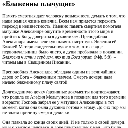
«Блаженны плачущие»
Память смертная дает человеку возможность думать о том, что
наша земная жизнь конечна. Всем нам придется пережить
переход в неизвестность. Именно память смертная помогала
матушке Александре ощутить временность этого мира и
прийти к Богу, довериться духовникам. Преподобная
Александра имела великую память смертную. Явления ей
Божией Матери свидетельствуют о том, что сердце
первоначальницы было чисто, а душа пребывала в покаянии.
Блажени чистии сердцем, яко тии Бога узрят
(Мф. 5:8), –
читаем мы в Священном Писании.
Преподобная Александра обладала одним из величайших
даров от Бога – блаженным плачем. Смерть дочери дала
начало блаженному плачу святой.
Долгожданную дочку (архивные документы подтверждают,
что родила ее Агафия Мельгунова в позднем для того времени
возрасте) Господь забрал ее у матушки Александры в тот
момент, когда она была духовно готова к этому. До сих пор мы
не знаем причину смерти девочки.
Она плакала до конца своих дней. И не только о своей дочери,
но и о каждом человеке, в горе приходящем к ней. Это была