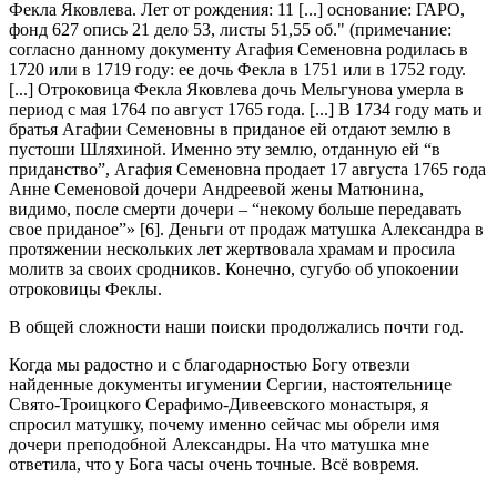
Фекла Яковлева. Лет от рождения: 11 [...] основание: ГАРО,
фонд 627 опись 21 дело 53, листы 51,55 об." (примечание:
согласно данному документу Агафия Семеновна родилась в
1720 или в 1719 году: ее дочь Фекла в 1751 или в 1752 году.
[...] Отроковица Фекла Яковлева дочь Мельгунова умерла в
период с мая 1764 по август 1765 года. [...] В 1734 году мать и
братья Агафии Семеновны в приданое ей отдают землю в
пустоши Шляхиной. Именно эту землю, отданную ей “в
приданство”, Агафия Семеновна продает 17 августа 1765 года
Анне Семеновой дочери Андреевой жены Матюнина,
видимо, после смерти дочери – “некому больше передавать
свое приданое”» [6]. Деньги от продаж матушка Александра в
протяжении нескольких лет жертвовала храмам и просила
молитв за своих сродников. Конечно, сугубо об упокоении
отроковицы Феклы.
В общей сложности наши поиски продолжались почти год.
Когда мы радостно и с благодарностью Богу отвезли
найденные документы игумении Сергии, настоятельнице
Свято-Троицкого Серафимо-Дивеевского монастыря, я
спросил матушку, почему именно сейчас мы обрели имя
дочери преподобной Александры. На что матушка мне
ответила, что у Бога часы очень точные. Всё вовремя.