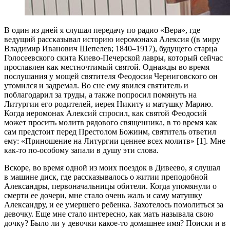
В один из дней я слушал передачу по радио «Вера», где
ведущий рассказывал историю иеромонаха Алексия ((в миру
Владимир Иванович Шепелев; 1840–1917), будущего старца
Голосеевского скита Киево-Печерской лавры, который сейчас
прославлен как местночтимый святой. Однажды во время
послушания у мощей святителя Феодосия Черниговского он
утомился и задремал. Во сне ему явился святитель и
поблагодарил за труды, а также попросил помянуть на
Литургии его родителей, иерея Никиту и матушку Марию.
Когда иеромонах Алексий спросил, как святой Феодосий
может просить молитв рядового священника, в то время как
сам предстоит перед Престолом Божиим, святитель ответил
ему: «Приношение на Литургии ценнее всех молитв» [1]. Мне
как-то по-особому запали в душу эти слова.
Вскоре, во время одной из моих поездок в Дивеево, я слушал
в машине диск, где рассказывалось о житии преподобной
Александры, первоначальницы обители. Когда упомянули о
смерти ее дочери, мне стало очень жаль и саму матушку
Александру, и ее умершего ребенка. Захотелось помолиться за
девочку. Еще мне стало интересно, как мать называла свою
дочку? Было ли у девочки какое-то домашнее имя? Поиски и в