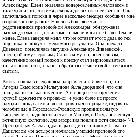
Александры. Елена оказалась воцерковленным человеком и
тоже удивилась, что имя девочки до сих пор неизвестно. Она
включилась в поиски и через несколько месяцев сообщила мне
о проделанной работе. Нашлось большое число
родственников преподобной Александры, обнаружены
разные документы, но искомого имени в них не было. Тем не
менее, Елена заверила меня, что не оставит этого дела до тех
пор, пока не получит желаемого результата. Она поехала в
Диевеево, помолилась матушке Александре Дивеевской,
преподобному Серафиму Саровскому, но, по ее словам,
качественно новый подход к поиску стал вырисовываться
только после того, как она обратилась с молитвой к киевским
святым.
Работа пошла в следующем направлении. Известно, что
Агафия Семеновна Мельгунова была дворянкой, что она
продала несколько поместий. А в процессе оформления
купчей (документа о продаже) «нужно было не просто
находить покупателей, договариваться о продаже, подавать
челобитные в Переславль-Рязанскую провинциальную
канцелярию, надо было и ехать в Москву, в Государственную
вотчинную коллегию, для заверения подлинности сделки» [4].
Преподобная Александра не раз ездила в столицу, бывала в
Даниловом монастыре и молилась у мощей преподобного
князя Даниила. Продолжала она ездить в Москву и после