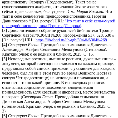
архиепископу Феодору (Поздеевскому). Текст ранее
существовавшего акафиста, отличающийся от известного
сейчас православным, был утрачен. Cм.:
Мария Козлова.
Что
таит в себе келья-музей преподобноисповедника Георгия
Даниловского // [Эл. ресурс] URL:
Что таит в себе келья-музей
преподобноисповедника Георгия (Лаврова)
.
[3] Дополнительное собрание рукописей библиотеки Троице-
Сергиевой Лавры/Ф.304/II №268, изображения 517, 528, 530 //
[Эл. ресурс] URL:
https://lib-fond.ru/lib-rgb/304-ii/f-304ii-268
.
[4]
Скворцова Елена.
Преподобная схимонахиня Дивеевская
Александра. Агафия Семеновна Мельгунова (Степанова).
Краткий очерк о ее родных и близких, 2025. С. 15.
[5] Исповедные росписи, именные росписи, духовные книги –
документ, который ежегодно составлялся на каждом приходе,
представлял собой список прихожан, с указанием для каждого
человека, был ли он в этом году во время Великого Поста (в
святую Четыредесятницу) на исповеди и причащался ли, а
если нет – то по какой причине. В исповедных росписях
отмечались социальное положение, владельческая
принадлежность (для крестьян и дворовых), место жительства
и возраст. (
Скворцова Елена.
Преподобная схимонахиня
Дивеевская Александра. Агафия Семеновна Мельгунова
(Степанова). Краткий очерк о ее родных и близких, 2025. С.
3).
[6]
Скворцова Елена.
Преподобная схимонахиня Дивеевская