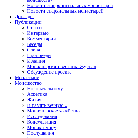
Новости ставропигиальных монастырей
Новости епархиальных монастырей
Доклады
Публикации
Статьи
Интервью
Комментарии
Беседы
Слова
Проповеди
Издания
Монастырский вестник. Журнал
Обсуждение проекта
Монастыри
Монашество
Новоначальному
Аскетика
Жития
В память вечную...
Монастырское хозяйство
Исследования
Консультация
Монахи миру
Послушания