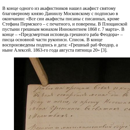
В конце одного из акафистников нашел акафист святому
благоверному князю Даниилу Московскому с подписью в
окончании: «Все сии акафисты писаны с писанных, кроме
Стефана Пермского – с печатного, и поверены. В Площанской
пустыни грешным монахом Иннокентием 1868 г. 7 марта». В
конце – «Предсмертная исповедь грешного раба Феодора» –
писца основной части рукописи. Список. В конце
воспроизведены подпись и дата: «Грешный раб Феодор, а
ныне Алексей. 1863-го года августа пятница 20» [3].