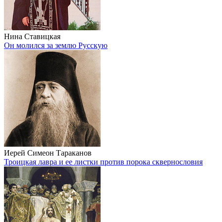
Нина Ставицкая
Он молился за землю Русскую
Иерей Симеон Тараканов
Троицкая лавра и ее листки против порока сквернословия