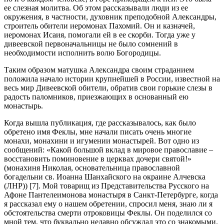
ее слезная молитва. Об этом рассказывали люди из ее
окружения, в частности, духовник преподобной Александры,
строитель обители иеромонах Пахомий. Он и казначей,
иеромонах Исаия, помогали ей в ее скорби. Тогда уже у
дивеевской первоначальницы не было сомнений в
необходимости исполнить волю Богородицы.
Таким образом матушка Александра своим страданием
положила начало истории крупнейшей в России, известной на
весь мир Дивеевской обители, обратив свои горькие слезы в
радость паломников, приезжающих в основанный ею
монастырь.
Когда вышла публикация, где рассказывалось, как было
обретено имя Феклы, мне начали писать очень многие
монахи, монахини и игумении монастырей. Вот одно из
сообщений: «Какой большой вклад в мировое православие –
восстановить поминовение в церквах дочери святой!»
(монахиня Николая, основательница православной
богадельни св. Иоанна Шанхайского на окраине Алчевска
(ЛНР)) [7]. Мой товарищ из Представительства Русского на
Афоне Пантелеимонова монастыря в Санкт-Петербурге, когда
я рассказал ему о нашем обретении, спросил меня, знаю ли я
обстоятельства смерти отроковицы Феклы. Он поделился со
мной тем, что буквально недавно обсуждал это со знакомыми.