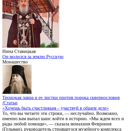
Нина Ставицкая
Он молился за землю Русскую
Монашество
Троицкая лавра и ее листки против порока сквернословия
/Статьи
«Хочешь быть счастливым – участвуй в общем деле»
То, что вы читаете эти строки, — неслучайно. Возможно,
именно вам выпал шанс войти в историю. «Мы ждем всех и
рады любой помощи», — сказала монахиня Феврония
(Гельман), руководитель строящегося музейного комплекса