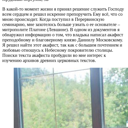
В какой-то момент жизни я принял решение служить Господу
всем сердцем и решил искренне препоручить Ему всё, что со
мною происходит. Когда поступил в Перервинскую
семинарию, мне захотелось больше узнать о ее основателе –
митрополите Платоне (Левшине). В одном из документов я
обнаружил информацию о том, что владыка написал акафист
преподобному и благоверному князю Даниилу Московскому.
Я решил найти этот акафист, так как с большим почтением и
любовью отношусь к Небесному покровителю столицы.
Поиски текста акафиста пробудили во мне интерес к
изучению архивов древних церковных текстов.