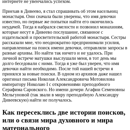
интернете не увенчались успехом.
Приехав в Дивеево, я стал спрашивать об этом насельниц
монастыря. Они сначала были уверены, что имя девочки
известно, но первые же попытки найти его окончились
неудачей. Тогда я набрался смелости и позвонил монахиням,
которые несут в Дивеево послушание, связанное с
издательской и просветительской работой монастыря. Сестры
рассказали мне, что неоднократно предпринимали усилия,
направленные на поиск имени девочки, отправляли запросы в
разные архивы. Но найти так ничего и не удалось. При
личной встрече матушки выслушали меня, в тот день мы
долго беседовали с ними. Тогда я уже был уверен, что имя
девочки найти необходимо. После той нашей встречи я
принялся за новые поиски. В одном из архивов даже нашел
оригинал письма Николая Александровича Мотовилова
императору Николаю I с откровениями преподобного
Серафима Саровского. Но имени дочери Агафии Семеновны
Мельгуновой (так звали в миру преподобную Александру
Дивеевскую) найти не получалось.
Как пересеклись две истории поисков,
или о связи мира духовного и мира
материального