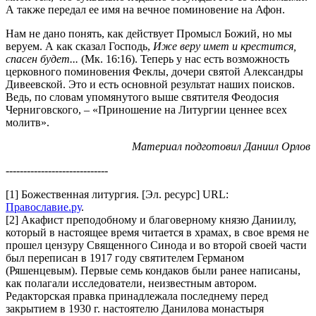
А также передал ее имя на вечное поминовение на Афон.
Нам не дано понять, как действует Промысл Божий, но мы
веруем. А как сказал Господь,
Иже веру имет и крестится,
спасен будет...
(Мк. 16:16). Теперь у нас есть возможность
церковного поминовения Феклы, дочери святой Александры
Дивеевской. Это и есть основной результат наших поисков.
Ведь, по словам упомянутого выше святителя Феодосия
Черниговского, – «Приношение на Литургии ценнее всех
молитв».
Материал подготовил Даниил Орлов
-----------------------------
[1] Божественная литургия. [Эл. ресурс] URL:
Православие.ру
.
[2] Акафист преподобному и благоверному князю Даниилу,
который в настоящее время читается в храмах, в свое время не
прошел цензуру Священного Синода и во второй своей части
был переписан в 1917 году святителем Германом
(Ряшенцевым). Первые семь кондаков были ранее написаны,
как полагали исследователи, неизвестным автором.
Редакторская правка принадлежала последнему перед
закрытием в 1930 г. настоятелю Данилова монастыря