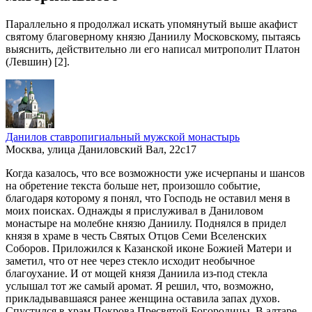
Параллельно я продолжал искать упомянутый выше акафист
святому благоверному князю Даниилу Московскому, пытаясь
выяснить, действительно ли его написал митрополит Платон
(Левшин) [2].
Данилов ставропигиальный мужской монастырь
Москва, улица Даниловский Вал, 22с17
Когда казалось, что все возможности уже исчерпаны и шансов
на обретение текста больше нет, произошло событие,
благодаря которому я понял, что Господь не оставил меня в
моих поисках. Однажды я прислуживал в Даниловом
монастыре на молебне князю Даниилу. Поднялся в придел
князя в храме в честь Святых Отцов Семи Вселенских
Соборов. Приложился к Казанской иконе Божией Матери и
заметил, что от нее через стекло исходит необычное
благоухание. И от мощей князя Даниила из-под стекла
услышал тот же самый аромат. Я решил, что, возможно,
прикладывавшаяся ранее женщина оставила запах духов.
Спустился в храм Покрова Пресвятой Богородицы. В алтаре