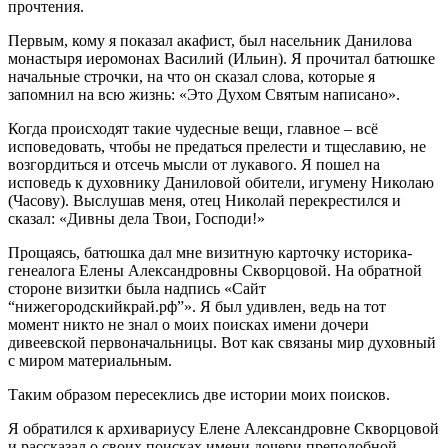
прочтения.
Первым, кому я показал акафист, был насельник Данилова
монастыря иеромонах Василий (Ильин). Я прочитал батюшке
начальные строчки, на что он сказал слова, которые я
запомнил на всю жизнь: «Это Духом Святым написано».
Когда происходят такие чудесные вещи, главное – всё
исповедовать, чтобы не предаться прелести и тщеславию, не
возгордиться и отсечь мысли от лукавого. Я пошел на
исповедь к духовнику Даниловой обители, игумену Николаю
(Часову). Выслушав меня, отец Николай перекрестился и
сказал: «Дивны дела Твои, Господи!»
Прощаясь, батюшка дал мне визитную карточку историка-
генеалога Елены Александровны Скворцовой. На обратной
стороне визитки была надпись «Сайт
“нижегородскийкрай.рф”». Я был удивлен, ведь на тот
момент никто не знал о моих поисках имени дочери
дивеевской первоначальницы. Вот как связаны мир духовный
с миром материальным.
Таким образом пересеклись две истории моих поисков.
Я обратился к архивариусу Елене Александровне Скворцовой
и рассказал о своих поисках имени дочери преподобной