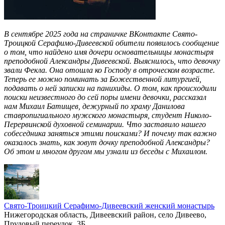
В сентябре 2025 года на страничке ВКонтакте Свято-
Троицкой Серафимо-Дивеевской обители появилось сообщение
о том, что найдено имя дочери основательницы монастыря
преподобной Александры Дивеевской. Выяснилось, что девочку
звали Фекла. Она отошла ко Господу в отроческом возрасте.
Теперь ее можно поминать за Божественной литургией,
подавать о ней записки на панихиды. О том, как происходили
поиски неизвестного до сей поры имени девочки, рассказал
нам Михаил Батищев, дежурный по храму Данилова
ставропигиального мужского монастыря, студент Николо-
Перервинской духовной семинарии. Что заставило нашего
собеседника заняться этими поисками? И почему так важно
оказалось знать, как зовут дочку преподобной Александры?
Об этом и многом другом мы узнали из беседы с Михаилом.
Свято-Троицкий Серафимо-Дивеевский женский монастырь
Нижегородская область, Дивеевский район, село Дивеево,
Прудовый переулок, 3Б