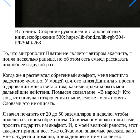
Источник: Собрание рукописей и старопечатных
книг, изображение 530: https://lib-fond.ru/lib-rgb/304-
ii/f-304ii-268
То, что митрополит Платон не является автором акафиста, я
понял несколько раньше, но об этом есть смысл рассказать
подробнее в другой раз.
Когда же я распечатал обретенный акафист, меня настигло
радостное чувство. У мощей святого князя Даниила я просил
о даровании мне ответа о том, какими должны быть мои
дальнейшие действия. Помысел сказал мне: «В народ!» Кто
когда-то получал откровения свыше, сможет меня понять.
Словами это не описать.
Я начал печатать от 20 до 50 экземпляров в неделю, чтобы
поделиться своим обретением. Со временем люди стали сами
просить подарить им акафист. И, к моей великой радости, этот
акафист приняли все. Уже сейчас мои знакомые рассказывают
мне о чудесной помощи, приходившей к ним после его