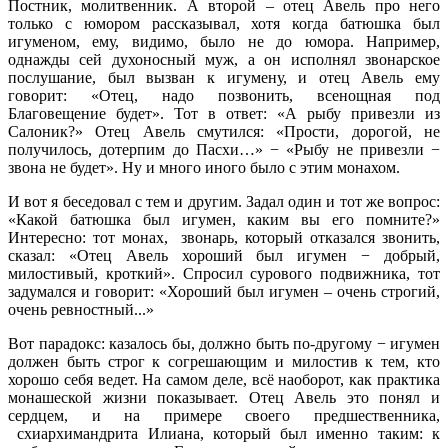
Постник, молитвенник. А второй – отец Авель про него
только с юмором рассказывал, хотя когда батюшка был
игуменом, ему, видимо, было не до юмора. Например,
однажды сей духоносный муж, а он исполнял звонарское
послушание, был вызван к игумену, и отец Авель ему
говорит: «Отец, надо позвонить, всенощная под
Благовещение будет». Тот в ответ: «А рыбу привезли из
Салоник?» Отец Авель смутился: «Прости, дорогой, не
получилось, дотерпим до Пасхи…» − «Рыбу не привезли −
звона не будет». Ну и много иного было с этим монахом.
И вот я беседовал с тем и другим. Задал один и тот же вопрос:
«Какой батюшка был игумен, каким вы его помните?»
Интересно: тот монах, звонарь, который отказался звонить,
сказал: «Отец Авель хороший был игумен − добрый,
милостивый, кроткий». Спросил сурового подвижника, тот
задумался и говорит: «Хороший был игумен – очень строгий,
очень ревностный...»
Вот парадокс: казалось бы, должно быть по-другому − игумен
должен быть строг к согрешающим и милостив к тем, кто
хорошо себя ведет. На самом деле, всё наоборот, как практика
монашеской жизни показывает. Отец Авель это понял и
сердцем, и на примере своего предшественника,
схиархимандрита Илиана, который был именно таким: к