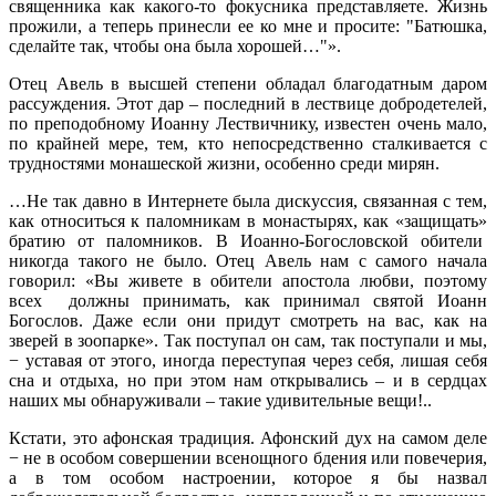
священника как какого-то фокусника представляете. Жизнь
прожили, а теперь принесли ее ко мне и просите: "Батюшка,
сделайте так, чтобы она была хорошей…"».
Отец Авель в высшей степени обладал благодатным даром
рассуждения. Этот дар – последний в лествице добродетелей,
по преподобному Иоанну Лествичнику, известен очень мало,
по крайней мере, тем, кто непосредственно сталкивается с
трудностями монашеской жизни, особенно среди мирян.
…Не так давно в Интернете была дискуссия, связанная с тем,
как относиться к паломникам в монастырях, как «защищать»
братию от паломников. В Иоанно-Богословской обители
никогда такого не было. Отец Авель нам с самого начала
говорил: «Вы живете в обители апостола любви, поэтому
всех должны принимать, как принимал святой Иоанн
Богослов. Даже если они придут смотреть на вас, как на
зверей в зоопарке». Так поступал он сам, так поступали и мы,
− уставая от этого, иногда переступая через себя, лишая себя
сна и отдыха, но при этом нам открывались – и в сердцах
наших мы обнаруживали – такие удивительные вещи!..
Кстати, это афонская традиция. Афонский дух на самом деле
− не в особом совершении всенощного бдения или повечерия,
а в том особом настроении, которое я бы назвал