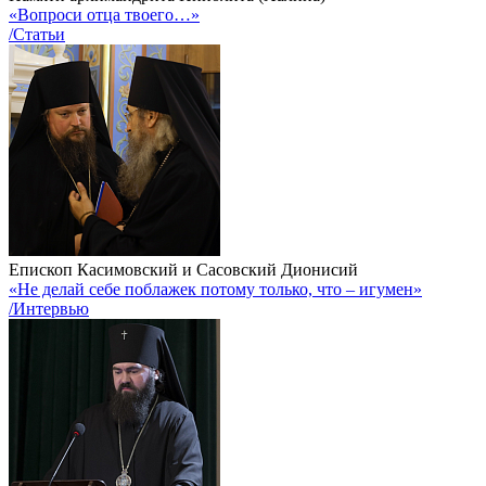
«Вопроси отца твоего…»
/Статьи
Епископ Касимовский и Сасовский Дионисий
«Не делай себе поблажек потому только, что – игумен»
/Интервью