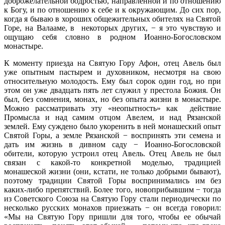
доброжелательной бодростью, направленной и по отношению
к Богу, и по отношению к себе и к окружающим. До сих пор,
когда я бываю в хороших общежительных обителях на Святой
Горе, на Валааме, в некоторых других, − я это чувствую и
ощущаю себя словно в родном Иоанно-Богословском
монастыре.
К моменту приезда на Святую Гору Афон, отец Авель был
уже опытным пастырем и духовником, несмотря на свою
относительную молодость. Ему был сорок один год, но при
этом он уже двадцать пять лет служил у престола Божия. Он
был, без сомнения, монах, но без опыта жизни в монастыре.
Можно рассматривать эту «неопытность» как действие
Промысла и над самим отцом Авелем, и над Рязанской
землей. Ему суждено было укоренить в ней монашеский опыт
Святой Горы, а земле Рязанской − воспринять эти семена и
дать им жизнь в дивном саду − Иоанно-Богословской
обители, которую устроил отец Авель. Отец Авель не был
связан с какой-то конкретной моделью, традицией
монашеской жизни (они, кстати, не только добрыми бывают),
поэтому традиции Святой Горы воспринимались им без
каких-либо препятствий. Более того, новоприбывшим − тогда
из Советского Союза на Святую Гору стали периодически по
несколько русских монахов приезжать − он всегда говорил:
«Мы на Святую Гору пришли для того, чтобы ее обычай