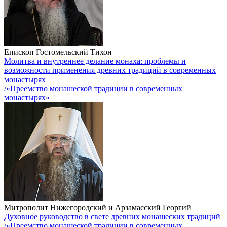
Епископ Гостомельский Тихон
Молитва и внутреннее делание монаха: проблемы и
возможности применения древних традиций в современных
монастырях
/«Преемство монашеской традиции в современных
монастырях»
Митрополит Нижегородский и Арзамасский Георгий
Духовное руководство в свете древних монашеских традиций
/«Преемство монашеской традиции в современных