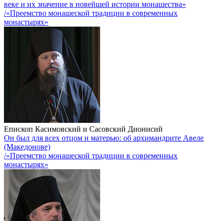
веке и их значение в новейшей истории монашества»
/«Преемство монашеской традиции в современных
монастырях»
Епископ Касимовский и Сасовский Дионисий
Он был для всех отцом и матерью: об архимандрите Авеле
(Македонове)
/«Преемство монашеской традиции в современных
монастырях»