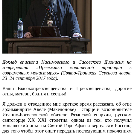
Доклад епископа Касимовского и Сасовского Дионисия на
конференции «Преемство монашеской традиции в
современных монастырях» (Свято-Троицкая Сергиева лавра.
23–24 сентября 2017 года).
Ваши Высокопреосвященства и Преосвященства, дорогие
отцы, матери, братия и сестры!
Я должен в отведенное мне краткое время рассказать об отце
архимандрите Авеле (Македонове) – старце и возобновителе
Иоанно-Богословской обители Рязанской епархии, русском
святогорце ХХ−XXI столетия, одном из тех, кто получил
монашеский опыт на Святой Горе Афон и вернулся в Россию,
для того чтобы этот опыт передать последующим поколениям