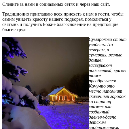
Следите за нами в социальных сетях и через наш сайт
.
Традиционно приглашаю всех приехать к нам в гости, чтобы
самим увидеть красоту нашего подворья, помолиться у
святынь и получить Божие благословение на предстоящие
благие труды.
Сумароково стоит
увидеть. По
вечерам, в
сумерках, резные
домики
засверкают
подсветкой, храмы
тоже
преобразятся.
Кому-то это
место напомнит
сказочный городок
со страниц
книжек или
созданный
давным-давно
детским
воображением.