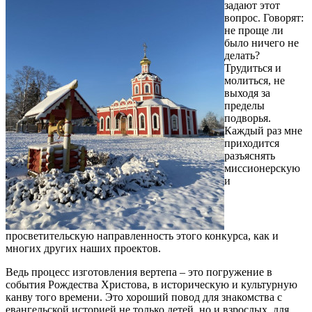
задают этот
вопрос. Говорят:
не проще ли
было ничего не
делать?
Трудиться и
молиться, не
выходя за
пределы
подворья.
Каждый раз мне
приходится
разъяснять
миссионерскую
и
просветительскую направленность этого конкурса, как и
многих других наших проектов.
Ведь процесс изготовления вертепа – это погружение в
события Рождества Христова, в историческую и культурную
канву того времени. Это хороший повод для знакомства с
евангельской историей не только детей, но и взрослых, для