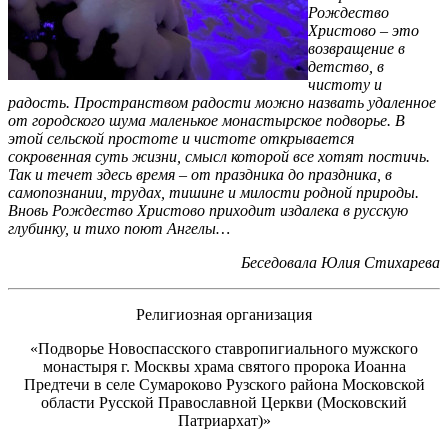
Рождество
Христово – это
возвращение в
детство, в
чистоту и
радость. Пространством радости можно назвать удаленное
от городского шума маленькое монастырское подворье. В
этой сельской простоте и чистоте открывается
сокровенная суть жизни, смысл которой все хотят постичь.
Так и течет здесь время – от праздника до праздника, в
самопознании, трудах, тишине и милости родной природы.
Вновь Рождество Христово приходит издалека в русскую
глубинку, и тихо поют Ангелы…
Беседовала Юлия Стихарева
Религиозная организация
«Подворье Новоспасского ставропигиального мужского
монастыря г. Москвы храма святого пророка Иоанна
Предтечи в селе Сумароково Рузского района Московской
области Русской Православной Церкви (Московский
Патриархат)»