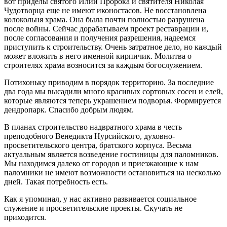
вот приделы святого Илии Пророка и святителя Николая
Чудотворца еще не имеют иконостасов. Не восстановлена
колокольня храма. Она была почти полностью разрушена
после войны. Сейчас дорабатываем проект реставрации и,
после согласования и получения разрешения, надеемся
приступить к строительству. Очень затратное дело, но каждый
может вложить в него именной кирпичик. Молитва о
строителях храма возносится за каждым богослужением.
Потихоньку приводим в порядок территорию. За последние
два года мы высадили много красивых сортовых сосен и елей,
которые являются теперь украшением подворья. Формируется
дендропарк. Спасибо добрым людям.
В планах строительство надвратного храма в честь
преподобного Венедикта Нурсийского, духовно-
просветительского центра, братского корпуса. Весьма
актуальным является возведение гостиницы для паломников.
Мы находимся далеко от городов и приезжающие к нам
паломники не имеют возможности остановиться на несколько
дней. Такая потребность есть.
Как я упоминал, у нас активно развивается социальное
служение и просветительские проекты. Скучать не
приходится.