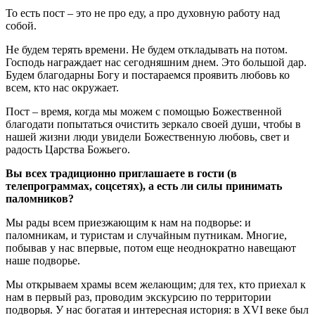
То есть пост – это не про еду, а про духовную работу над
собой.
Не будем терять времени. Не будем откладывать на потом.
Господь награждает нас сегодняшним днем. Это большой дар.
Будем благодарны Богу и постараемся проявить любовь ко
всем, кто нас окружает.
Пост – время, когда мы можем с помощью Божественной
благодати попытаться очистить зеркало своей души, чтобы в
нашей жизни люди увидели Божественную любовь, свет и
радость Царства Божьего.
Вы всех традиционно приглашаете в гости (в
телепрограммах, соцсетях), а есть ли силы принимать
паломников?
Мы рады всем приезжающим к нам на подворье: и
паломникам, и туристам и случайным путникам. Многие,
побывав у нас впервые, потом еще неоднократно навещают
наше подворье.
Мы открываем храмы всем желающим; для тех, кто приехал к
нам в первый раз, проводим экскурсию по территории
подворья. У нас богатая и интересная история: в XVI веке был