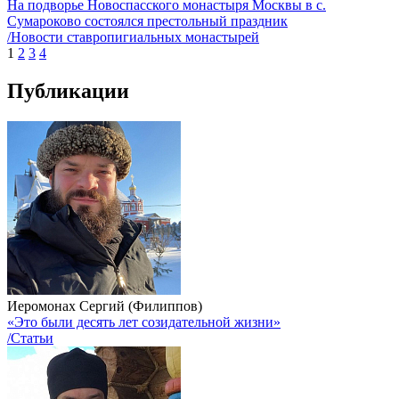
На подворье Новоспасского монастыря Москвы в с.
Сумароково состоялся престольный праздник
/Новости ставропигиальных монастырей
1
2
3
4
Публикации
Иеромонах Сергий (Филиппов)
«Это были десять лет созидательной жизни»
/Статьи