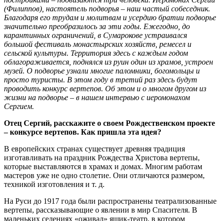
(Филиппов), настоятель подворья – наш частый собеседник.
Благодаря его трудам и молитвам и усердию братии подворье
значительно преобразилось за эти годы. Ежегодно, до
карантинных ограничений, в Сумарокове устраивался
большой фестиваль монастырских хозяйств, ремесел и
сельской культуры. Территория здесь с каждым годом
облагораживается, поднялся из руин один из храмов, устроен
музей. О подворье узнали многие паломники, богомольцы и
просто туристы. В этом году в третий раз здесь будут
проводить конкурс вертепов. Об этом и о многом другом из
жизни на подворье – в нашем интервью с иеромонахом
Сергием.
Отец Сергий,
расскажите о своем Рождественском проекте
– конкурсе вертепов.
Как пришла эта идея?
В европейских странах существует древняя традиция
изготавливать на праздник Рождества Христова вертепы,
которые выставляются в храмах и домах. Многим работам
мастеров уже не одно столетие. Они отличаются размером,
техникой изготовления и т. д.
На Руси до 1917 года были распространены театрализованные
вертепы, рассказывающие о явлении в мир Спасителя. В
маленьких селениях «оживал» ящик-театр, в котором