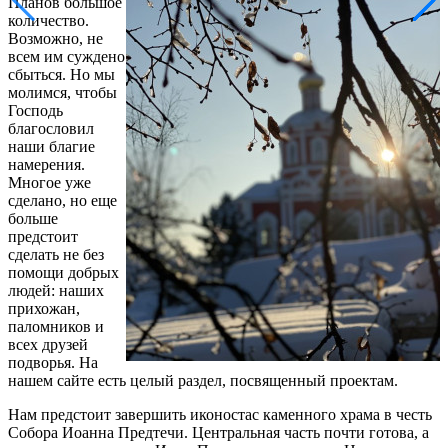
Планов большое
количество.
Возможно, не
всем им суждено
сбыться. Но мы
молимся, чтобы
Господь
благословил
наши благие
намерения.
Многое уже
сделано, но еще
больше
предстоит
сделать не без
помощи добрых
людей: наших
прихожан,
паломников и
всех друзей
подворья. На
нашем сайте есть целый раздел, посвященный проектам.
Нам предстоит завершить иконостас каменного храма в честь
Собора Иоанна Предтечи. Центральная часть почти готова, а