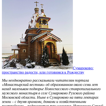
Сумароково:
пространство радости, или готовимся к Рождеству
Мы неоднократно рассказывали читателям портала
«Монастырский вестник» об образованном около семи лет
назад маленьком подворье Новоспасского ставропигиального
мужского монастыря в селе Сумароково Рузского района
Московской области. Ныне в Сумароково на пяти гектарах
земли – с двумя храмами, домами и хозяйственными
постройками – подвизаются три человека. Иеромонах Сергий