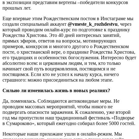
в экспозиции представим вертепы –победители конкурсов
прошлых лет.
Еще впервые этим Рождественским постом в Инстаграме мы
создали специальный аккаунт
@
vmeste
_
k
_
rozhdestvu
, через
который проводим онлайн-курс по подготовке к празднику
Рождества Христова. Это 40 дней интересных занятий,
прямых эфиров, ответов на вопросы, мотивирующих
примеров, конкурсов и многого другого о Рождественском
посте, о христианской вере, о празднике Рождества Христова,
его традициях и особенностях богослужения. Интересно будет
абсолютно всем: и церковным людям, и тем, кто только
начинает свой путь воцерковления, постящимся и не
постящимся. Если кто не успел к началу курса, ничего
страшного: можно присоединиться на любом этапе.
Сильно ли изменилась жизнь в новых реалиях?
Да, поменялась. Соблюдаются антиковидные меры. Не
проводим массовых мероприятий, чтобы никого не
подвергать опасности заражения. К сожалению, уже второй
год мы пропустили наш традиционный фестиваль «Подворье
в Сумароково», который ежегодно собирал более 5000 гостей.
Некоторые наши прихожане ушли в онлайн-режим. Мы