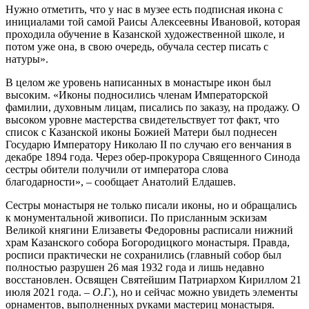
Нужно отметить, что у нас в музее есть подписная икона с
инициалами той самой Раисы Алексеевны Ивановой, которая
проходила обучение в Казанской художественной школе, и
потом уже она, в свою очередь, обучала сестер писать с
натуры».
В целом же уровень написанных в монастыре икон был
высоким. «Иконы подносились членам Императорской
фамилии, духовным лицам, писались по заказу, на продажу. О
высоком уровне мастерства свидетельствует тот факт, что
список с Казанской иконы Божией Матери был поднесен
Государю Императору Николаю II по случаю его венчания в
декабре 1894 года. Через обер-прокурора Священного Синода
сестры обители получили от императора слова
благодарности», – сообщает Анатолий Елдашев.
Сестры монастыря не только писали иконы, но и обращались
к монументальной живописи. По присланным эскизам
Великой княгини Елизаветы Федоровны расписали нижний
храм Казанского собора Богородицкого монастыря. Правда,
росписи практически не сохранились (главный собор был
полностью разрушен 26 мая 1932 года и лишь недавно
восстановлен. Освящен Святейшим Патриархом Кириллом 21
июля 2021 года. –
О.Г.
), но и сейчас можно увидеть элементы
орнаментов, выполненных руками мастериц монастыря.