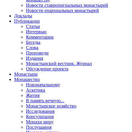
Новости ставропигиальных монастырей
Новости епархиальных монастырей
Доклады
Публикации
Статьи
Интервью
Комментарии
Беседы
Слова
Проповеди
Издания
Монастырский вестник. Журнал
Обсуждение проекта
Монастыри
Монашество
Новоначальному
Аскетика
Жития
В память вечную...
Монастырское хозяйство
Исследования
Консультация
Монахи миру
Послушания