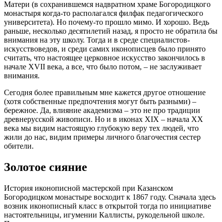
Матери (в сохранившемся надвратном храме Богородицкого
монастыря когда-то располагался филфак педагогического
университета). Но почему-то прошло мимо. И хорошо. Ведь
раньше, несколько десятилетий назад, я просто не обратила бы
внимания на эту школу. Тогда и в среде специалистов-
искусствоведов, и среди самих иконописцев было принято
считать, что настоящее церковное искусство закончилось в
начале XVII века, а все, что было потом, – не заслуживает
внимания.
Сегодня более правильным мне кажется другое отношение
(хотя собственные предпочтения могут быть разными) –
бережное. Да, влияние академизма – это не про традиции
древнерусской живописи. Но и в иконах XIX – начала ХХ
века мы видим настоящую глубокую веру тех людей, что
жили до нас, видим примеры личного благочестия сестер
обители.
Золотое сияние
История иконописной мастерской при Казанском
Богородицком монастыре восходит к 1867 году. Сначала здесь
возник иконописный класс в открытой тогда по инициативе
настоятельницы, игумении Каллисты, рукодельной школе.