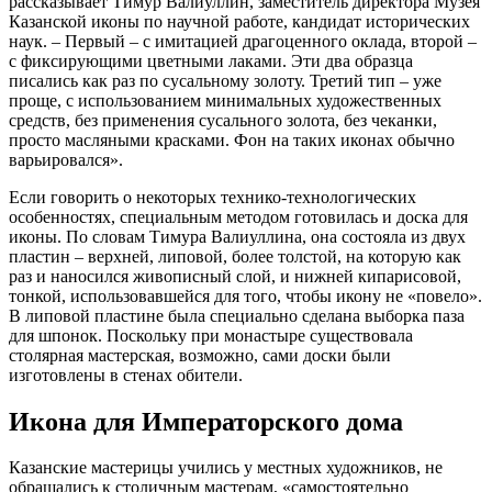
рассказывает Тимур Валиуллин, заместитель директора Музея
Казанской иконы по научной работе, кандидат исторических
наук. – Первый – с имитацией драгоценного оклада, второй –
с фиксирующими цветными лаками. Эти два образца
писались как раз по сусальному золоту. Третий тип – уже
проще, с использованием минимальных художественных
средств, без применения сусального золота, без чеканки,
просто масляными красками. Фон на таких иконах обычно
варьировался».
Если говорить о некоторых технико-технологических
особенностях, специальным методом готовилась и доска для
иконы. По словам Тимура Валиуллина, она состояла из двух
пластин – верхней, липовой, более толстой, на которую как
раз и наносился живописный слой, и нижней кипарисовой,
тонкой, использовавшейся для того, чтобы икону не «повело».
В липовой пластине была специально сделана выборка паза
для шпонок. Поскольку при монастыре существовала
столярная мастерская, возможно, сами доски были
изготовлены в стенах обители.
Икона для Императорского дома
Казанские мастерицы учились у местных художников, не
обращались к столичным мастерам, «самостоятельно