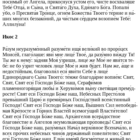
носи́мый от А́н­ге­ла, прикосну́ся усто́м его́, чи́сте восхваля́ше
Те­бе́ От­ца́, и Сы́­на, и Свя­та́­го Ду́­ха, Еди́­на­го Бо́­га. Попали́
у́бо, о Пре­свя­та́я Тро́­ице, огне́м Бо­же­ства́ Тво­его́ те́рние и на́­
ших мно́гих беззако́ний, да чи́стым се́рд­цем возопие́м Те­бе́:
Алли­лу́иа!
Икос 2
Ра́­зум не­ура­зу­ме́н­ный ра­зу­ме́­ти ищя́ ве­ли́­кий во проро́цех
Моисе́й, гла­го́­ла­ше: яви́ мне лице́ Твое́, да разу́мно ви́жду Тя!
Ты же к не­му́: за́дняя Моя́ у́зриши, лице́ же Мое́ не яви́тся те­
бе́: не бо у́зрит че­ло­ве́к лице́ Мое́ и жив бу́дет. Нам же, а́ще и
недосто́йным, бла­го­во­ли́л еси́ яви́­ти Се­бе́ в лице́
Единоро́днаго Сы́­на Тво­его́: те́м­же бла­го­да́р­не во­пи­е́м: Свят,
Свят, Свят еси́ Го́с­по­ди Бо́­же наш, Серафи́мов
пламенногоря́щая лю­бы́ и Херуви́мов вы́­ну све­тя́­щая пре­му́д­
ро­сте! Свят еси́ Го́с­по­ди Бо́­же наш, Не­бе́с­ных Престо́лов
превы́шний Ца­рю́ и преми́рных Госпо́дствий всеи́стинный
Го́с­по­ди! Свят еси́ Го́с­по­ди Бо́­же наш, Вы́ш­них Сил не­по­бе­ди́­
мая Кре́­пос­те и Го́рних Власте́й всемогу́щий Власти́телю!
Свят еси́ Го́с­по­ди Бо́­же наш, Арха́нгелов всера́достное
благове́стие и А́н­ге­лов неумолка́ющая про́поведь! Свят еси́
Го́с­по­ди Бо́­же наш, разу́мных Нача́л верхо́вное Всенача́ло, и
всех про́­чих не­бе́с­ных чино́в дер­жа́в­ный повели́телю; Свят
еси́ Го́с­по­ди Бо́­же наш, Еди́н име́яй безсме́ртие и жи­вы́й во