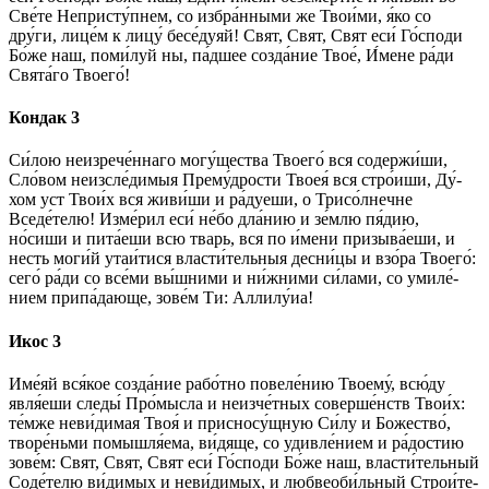
Све́­те Не­при­сту́п­нем, со из­бра́н­ны­ми же Тво­и́ми, я́ко со
дру́ги, ли­це́м к ли­цу́ бесе́дуяй! Свят, Свят, Свят еси́ Го́с­по­ди
Бо́­же наш, по­ми́­луй ны, па́дшее со­зда́­ние Твое́, И́мене ра́­ди
Свя­та́­го Тво­его́!
Кондак 3
Си́­лою не­из­ре­че́н­наго могу́щества Тво­его́ вся содержи́ши,
Сло́­вом неизсле́димыя Пре­му́д­ро­сти Твоея́ вся стро́иши, Ду́­
хом уст Тво­и́х вся живи́ши и ра́дуеши, о Трисо́лнечне
Вседе́телю! Изме́рил еси́ не́­бо дла́­нию и зе́м­лю пя́дию,
но́сиши и пита́еши всю тварь, вся по и́мени призыва́еши, и
несть моги́й утаи́тися власти́тельныя десни́цы и взо́ра Тво­его́:
се­го́ ра́­ди со все́­ми вы́шними и ни́жними си́лами, со уми­ле́­
нием при­па́­даю­ще, зо­ве́м Ти: Алли­лу́иа!
Икос 3
Име́яй вся́­кое со­зда́­ние рабо́тно повеле́нию Тво­ему́, всю́ду
явля́еши следы́ Про́мысла и неизче́тных соверше́нств Тво­и́х:
те́м­же неви́димая Твоя́ и присносу́щную Си́­лу и Бо­жест­во́,
творе́ньми помышля́ема, ви́­дя­ще, со удивле́нием и ра́­дос­тию
зо­ве́м: Свят, Свят, Свят еси́ Го́с­по­ди Бо́­же наш, власти́тельный
Соде́телю ви́­ди­мых и не­ви́­ди­мых, и любвеоби́льный Строи́­те­