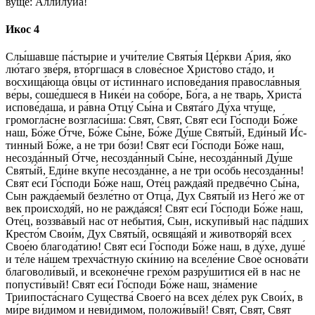
ву́­ще: Алли­лу́иа!
Икос 4
Слы́­шав­ше па́стырие и учи́телие Свя­ты́я Це́рк­ви А́рия, я́ко
лю́таго зве́ря, вто́ргшася в слове́сное Хрис­то́­во ста́­до, и
восхища́юща о́в­цы от и́с­тин­на­го испове́дания пра­во­сла́вныя
ве́­ры, соше́дшеся в Нике́и на со­бо́­ре, Бо́­га, а не тварь, Хри­ста́
испове́даша, и ра́вна Отцу́ Сы́­на и Свя­та́­го Ду́­ха чту́ще,
громогла́сне возгласи́ша: Свят, Свят, Свят еси́ Го́с­по­ди Бо́­же
наш, Бо́­же О́т­че, Бо́­же Сы́­не, Бо́­же Ду́ше Свя­ты́й, Еди́ный И́с­
тин­ный Бо́­же, а не три бо́зи! Свят еси́ Го́с­по­ди Бо́­же наш,
несозда́нный О́т­че, несозда́нный Сы́­не, несозда́нный Ду́ше
Свя­ты́й, Еди́не вку́­пе несозда́нне, а не три осо́бь несозда́нны!
Свят еси́ Го́с­по­ди Бо́­же наш, Оте́ц ражда́яй предве́чно Сы́­на,
Сын ражда́емый безле́тно от От­ца́, Дух Свя­ты́й из Не­го́ же от
век происходя́й, но не ражда́яся! Свят еси́ Го́с­по­ди Бо́­же наш,
Оте́ц, воззва́вый нас от небытия́, Сын, искупи́вый нас па́дших
Кресто́м Сво­и́м, Дух Свя­ты́й, освяща́яй и животворя́й всех
Свое́ю бла­го­да́­тию! Свят еси́ Го́с­по­ди Бо́­же наш, в ду́хе, душе́
и те́ле на́­шем трехча́стную ски́нию на вселе́ние Свое́ основа́ти
благоволи́вый, и всеконе́чне грехо́м разру́шитися ей в нас не
попусти́вый! Свят еси́ Го́с­по­ди Бо́­же наш, зна́­ме­ние
Триипоста́снаго Существа́ Сво­его́ на всех де́­лех рук Сво­и́х, в
ми́­ре ви́димом и неви́димом, по­ло­жи́­вый! Свят, Свят, Свят