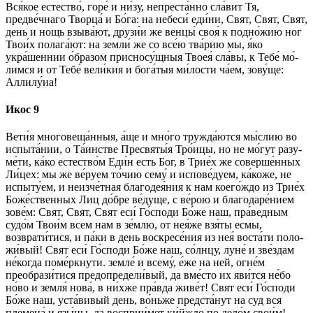
Вся́­кое ес­тес­тво́, го­ре́ и ни́зу, непреста́нно сла́­вит Тя,
предве́чнаго Творца́ и Бо́­га: на не­бе­си́ еди́ни, Свят, Свят, Свят,
день и нощь взыва́ют, друзи́и же вен­цы́ своя́ к подно́жию ног
Тво­и́х полага́ют: на зем­ли́ же со все́ю тва́рию мы, я́ко
укра́шеннии о́б­ра­зом присносу́щныя Твоея́ сла́­вы, к Те­бе́ мо́­
лим­ся и от Те­бе́ ве­ли́­кия и бо­га́­тыя ми́­лос­ти ча́ем, зо­ву́­ще:
Алли­лу́иа!
Икос 9
Ве­ти́я мно­го­ве­ща́н­ныя, а́ще и мно́­го тружда́ются мы́слию во
испыта́нии, о Та́инстве Пре­свя­ты́я Тро́ицы, но не мо́гут ра­зу­
ме́­ти, ка́­ко естество́м Еди́н есть Бог, в Трие́х же соверше́нных
Ли́цех: мы же ве́­ру­ем то́­чию се­му́ и ис­по­ве́­ду­ем, ка́коже, не
испыту́ем, и неизче́тная благодея́ния к нам коего́ждо из Трие́х
Бо­же́ст­вен­ных Лиц до́б­ре ве́­ду­ще, с ве́­рою и благодаре́нием
зо­ве́м: Свят, Свят, Свят еси́ Го́с­по­ди Бо́­же наш, пра́ведным
судо́м Тво­и́м всем нам в зе́м­лю, от нея́же взя́ты ес­мы,
возврати́тися, и па́­ки в день воскресе́ния из нея́ воста́ти по­ло­
жи́­вый! Свят еси́ Го́с­по­ди Бо́­же наш, со́лн­цу, луне́ и зве́здам
не́­ког­да поме́ркнути. земле́ и все­му́, е́же на ней, огне́м
преобрази́тися предопредели́вый, да вме́с­то их яви́тся не́­бо
но́во и земля́ нова́, в ни́х­же пра́вда живе́т! Свят еси́ Го́с­по­ди
Бо́­же наш, уста́вивый день, во́ньже предста́нут на суд вся
племена́ и язы́цы, да восприи́мет ки́йждо по дело́м сво­и́м!