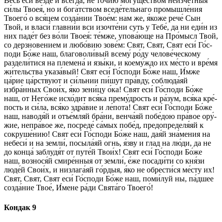
Весь еси́ везде́ и всег­да́, не то́­чию могу́ществом неизче́тныя
си́­лы Твоея́, но и бога́тством вседе́тельнаго про­мыш­ле́­ния
Тво­его́ о вся́цем созда́нии Тво­е́м: нам же, я́ко­же ре­че́ Сын
Твой, и власи́ главни́и вси изочте́ни суть у Те­бе́, да ни еди́н из
них паде́т без во́ли Твоея́: те́м­же, упова́юще на Про́мысл Твой,
со дерз­но­ве­ни­ем и лю­бо́­вию зо­ве́м: Свят, Свят, Свят еси́ Го́с­
по­ди Бо́­же наш, благоволи́вый все­му́ ро́ду челове́ческому
раздели́тися на племена́ и язы́ки, и коему́ждо их ме́сто и вре́­мя
жи́тельства указа́вый! Свят еси́ Го́с­по­ди Бо́­же наш, И́м­же
ца́рие ца́рствуют и си́льнии пи́шут пра́вду, соблюда́яй
избра́нных Сво­и́х, я́ко зени́цу о́ка! Свят еси́ Го́с­по­ди Бо́­же
наш, от Него́же исхо́дит вся́ка прему́дрость и ра́­зум, вся́ка кре́­
пость и си́­ла, вся́ко здра́­вие и ле́пота! Свят еси́ Го́с­по­ди Бо́­же
наш, наводя́й и отъе́мляй бра́­ни, венча́яй по­бе́­дою пра́вое ору́­
жие, непра́вое же, посреде́ са́мых побе́д, предопределя́яй к
сокруше́нию! Свят еси́ Го́с­по­ди Бо́­же наш, дая́й зна́­ме­ния на
не­бе­си́ и на зем­ли́, посыла́яй огнь, я́зву и глад на лю́­ди, да не
до кон­ца́ заблудя́т от путе́й Тво­и́х! Свят еси́ Го́с­по­ди Бо́­же
наш, вознося́й смире́нныя от зем­ли́, е́же посади́ти со кня́зи
лю­де́й Сво­и́х, и низлага́яй го́рдыя, я́ко не обрести́ся ме́сту их!
Свят, Свят, Свят еси́ Го́с­по­ди Бо́­же наш, по­ми́­луй ны, па́дшее
со­зда́­ние Твое́, И́ме­не ра́­ди Свя­та́­го Тво­его́!
Кондак 9