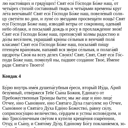
лю настоя́щих и гряду́щих! Свят еси́ Го́с­по­ди Бо́­же наш, от
четы́рех стихи́й соста́вивый тварь и четы́рьми времены́ круг
ле́та венча́вый! Свят еси́ Го́с­по­ди Бо́­же наш, повеле́вый со́лн­
цу свети́ти во дни, и луне́ со зве́здами просвеща́ти нощь! Свят
еси́ Го́с­по­ди Бо́­же наш, изводя́й ве́тры от сокро́вищ, одева́яй
не́­бо о́блаки, и посыла́яй дождь и ро́су в прохлажде́ние зно́я!
Свят еси́ Го́с­по­ди Бо́­же наш, препоясу́яй хо́лмы ра́­дос­тию и
до́лы ве­се́­ли­ем, украша́яй кри́ны се́льныя и венча́яй поля́
кла́сами! Свят еси́ Го́с­по­ди Бо́­же наш, посыла́яй пи́щу
птенце́м вра́новым, напая́яй вся зве́­ри се́льныя, и полага́яй
щед­ро́­ты Своя́ на всех де́­лех Сво­и́х! Свят, Свят, Свят еси́ Го́с­
по­ди Бо́­же наш, по­ми́­луй ны, па́дшее со­зда́­ние Твое́, И́мене
ра́­ди Свя­та́­го Тво­его́!
Кондак 4
Бу́­рю внутрь име́я душепа́губныя е́реси, вторы́й Иу́да, А́рий
безу́мный, отве́ржеся Те­бе́ Сы́­на Бо́­жия, Еди́­на­го от
Пребоже́ственныя Тро́ицы бы­ти; мы же а́ще и и́но лице́
О́тчее, и́но Сыно́внее, и́но Свя­та́­го Ду́­ха гла­го́­лем: но О́тчее,
Сыно́внее и Свя­та́­го Ду́­ха Еди́но Бо­жест­во́, ра́вну си́­лу,
соприсносу́щно вели́чество, се́рд­цем и устны́ ис­по­ве́­ду­ем, и
я́ко Трисо́лнечным све́­том в купе́ли креще́ния озаре́ннии,
Отцу́, и Сы́­ну, и Свя­то́­му Ду́ху, Еди́­но­му Бо́­гу покланя́емся, зо­