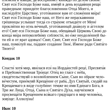
Свят еси́ Го́с­по­ди Бо́­же наш, име́яй в день воздая́ния рещи́
пра́ведным: прииди́те благослове́ннии От­ца́ Мо­его́, и
насле́дуйте Ца́рст­вие, угото́ванное вам от сложе́ния ми́­ра!
Свят еси́ Го́с­по­ди Бо́­же наш, от Не­го́ же нераска́яннии
гре́шницы услы́шат тог­да́ со стра́­хом: отъиди́те от Ме­не́
прокля́тии во огнь ве́чный, угото́ванный диа́волу и а́ггелом
его́! Свят еси́ Го́с­по­ди Бо́­же наш, обеща́вый Це́р­ковь Свою́ до
кон­ца́ ми́­ра непоколеби́му со­блюс­ти́, во е́же неодоле́нней бы­
ти ей и от врат а́до­вых! Свят, Свят, Свят еси́ Го́с­по­ди Бо́­же
наш, по­ми́­луй ны, па́дшее со­зда́­ние Твое́, И́ме­не ра́­ди Свя­та́­го
Тво­его́!
Кондак 10
Спас­ти́ хо­тя́ мир, яви́­ла­ся еси́ на Иорда́нстей реце́, Пре­свя­та́я
и Пребоже́ственная Тро́­ице: Оте́ц во гла́се с не́­ба,
свиде́тельствуяй о возлю́бленнем Сы́­не, Сын во о́б­ра­зе че­ло­
ве́­чес­тем, прие́мляй Креще́ние от раба́, Дух Свя­ты́й, сходя́й на
Креща́емаго в ви́де голуби́не: те́м­же во и́мя Еди́­на­го Бо́­га, в
Три же Ли­ца́, От­ца́, Сы́­на и Свя­та́­го Ду́­ха, научи́хомся
просвеща́ти Креще́нием вся́­ка­го гряду́щаго в мир че­ло­ве́­ка,
зо­ву́­ще: Алли­лу́иа!
Икос 10