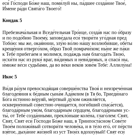
еси́ Го́с­по­ди Бо́­же наш, по­ми́­луй ны, па́дшее со­зда́­ние Твое́,
И́мене ра́­ди Свя­та́­го Тво­его́!
Кондак 5
Пребезнача́льная и Вседе́тельная Тро́­ице, созда́в нас по о́б­ра­зу
и по подо́бию Тво­ему́, запове́дала еси́ твори́ти уго́дная пред
То­бо́ю: мы же, окая́ннии, злу́ю во́лю на́­шу возлюби́вше, обе́­ты
креще́ния отверго́хом, о́б­раз Твой помрачи́хом; ны́­не же па́­ки
к Те­бе́ при­бе­га́­ем и мо́­лим­ся, по­да́ждь нам бла­го­да́ть Твою́,
исхи́ти нас из ру­ки́ враг, ви́­ди­мых и не­ви́­ди­мых, и спа­си́ ны,
и́ми­же ве́­си судьба́ми, да во ве́­ки ве­ко́в зо­ве́м Те­бе́: Алли­лу́иа!
Икос 5
Ви́­дя ра́­зум превосходя́щая соверше́нства Твоя́ и не­из­ре­че́н­ная
благодея́ния к бе́дным сына́м Ада́млим (в Тя бо, Триеди́наго
Бо́­га и́стинно ве́руяй, ме́ртвый ду́­хом оживля́ется,
оскверне́нный со́вестию очища́ется, поги́бший спаса́ется),
благода́рным умо́м, благода́рным се́рд­цем, бла­го­да́р­ны­ми ус­
ты́, от Те­бе́ созда́нными, прекло́ньше коле́на, гла­го́­лем: Свят,
Свят, Свят еси́ Го́с­по­ди Бо́­же наш, в Триипоста́сном Сове́те
Тво­е́м по­ло­жи́­вый сотвори́ти че­ло­ве́­ка, и в те́­ло его́, от пе́рсти
взя́тое, дыха́ние жи́зней из уст Тво­и́х вдохну́вый! Свят еси́