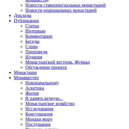
Новости ставропигиальных монастырей
Новости епархиальных монастырей
Доклады
Публикации
Статьи
Интервью
Комментарии
Беседы
Слова
Проповеди
Издания
Монастырский вестник. Журнал
Обсуждение проекта
Монастыри
Монашество
Новоначальному
Аскетика
Жития
В память вечную...
Монастырское хозяйство
Исследования
Консультация
Монахи миру
Послушания