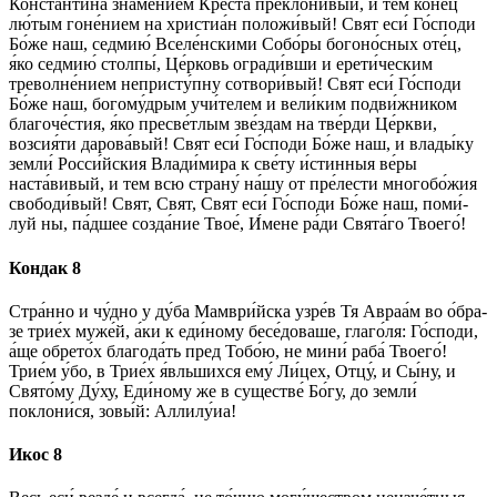
Константи́на зна́мением Крес­та́ преклони́вый, и тем ко­не́ц
лю́тым гоне́нием на хри­сти­а́н по­ло­жи́­вый! Свят еси́ Го́с­по­ди
Бо́­же наш, седмию́ Вселе́нскими Собо́ры бо­го­но́с­ных оте́ц,
я́ко седмию́ столпы́, Це́р­ковь огради́вши и ерети́ческим
треволне́нием непристу́пну сотвори́вый! Свят еси́ Го́с­по­ди
Бо́­же наш, богому́дрым учи́телем и вели́ким подви́жником
бла­го­че́с­тия, я́ко пресве́тлым зве́здам на тве́р­ди Це́рк­ви,
возсия́ти да­ро­ва́­вый! Свят еси́ Го́с­по­ди Бо́­же наш, и вла­ды́­ку
зем­ли́ Рос­си́й­ския Влади́мира к све́­ту и́с­тин­ныя ве́­ры
наста́вивый, и тем всю стра­ну́ на́­шу от пре́­лес­ти мно­го­бо́­жия
свободи́вый! Свят, Свят, Свят еси́ Го́с­по­ди Бо́­же наш, по­ми́­
луй ны, па́дшее со­зда́­ние Твое́, И́ме­не ра́­ди Свя­та́­го Тво­его́!
Кондак 8
Стра́н­но и чу́дно у ду́ба Мамври́йска уз­ре́в Тя Авраа́м во о́б­ра­
зе трие́х муже́й, а́ки к еди́­но­му бесе́доваше, глаго́ля: Го́с­по­ди,
а́ще обрето́х бла­го­да́ть пред То­бо́ю, не мини́ раба́ Тво­его́!
Трие́м у́бо, в Трие́х я́вльшихся ему́ Ли́цех, Отцу́, и Сы́­ну, и
Свя­то́­му Ду́ху, Еди́­но­му же в существе́ Бо́­гу, до зем­ли́
поклони́ся, зо­вы́й: Алли­лу́иа!
Икос 8