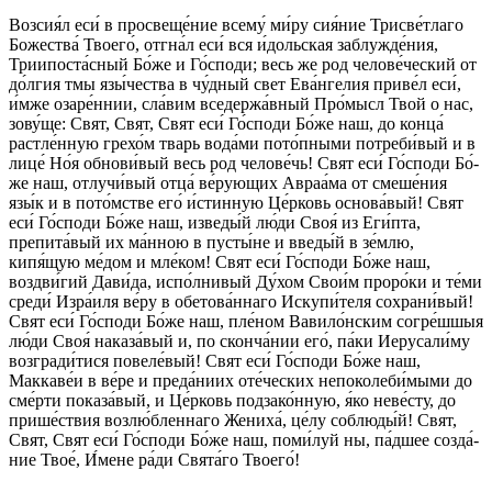
Возсия́л еси́ в про­све­ще́­ние все­му́ ми́­ру сия́ние Трисве́тлаго
Бо­же­ства́ Тво­его́, отгна́л еси́ вся и́дольская заблужде́ния,
Триипоста́сный Бо́­же и Го́с­по­ди; весь же род челове́ческий от
до́лгия тмы язы́чества в чу́д­ный свет Ева́нгелия приве́л еси́,
и́м­же озаре́ннии, сла́­вим вседержа́вный Про́мысл Твой о нас,
зо­ву́­ще: Свят, Свят, Свят еси́ Го́с­по­ди Бо́­же наш, до кон­ца́
растле́нную грехо́м тварь вода́ми пото́пными потреби́вый и в
лице́ Но́я обнови́вый весь род челове́чь! Свят еси́ Го́с­по­ди Бо́­
же наш, отлучи́вый от­ца́ ве́рующих Авраа́ма от смеше́ния
язы́к и в пото́мстве его́ и́стинную Це́р­ковь основа́вый! Свят
еси́ Го́с­по­ди Бо́­же наш, изведы́й лю́­ди Своя́ из Еги́пта,
препита́вый их ма́нною в пусты́не и введы́й в зе́м­лю,
кипя́щую ме́дом и мле́­ком! Свят еси́ Го́с­по­ди Бо́­же наш,
воздви́гий Дави́да, испо́лнивый Ду́­хом Сво­и́м про­ро́­ки и те́ми
среди́ Изра́иля ве́­ру в обетова́ннаго Искупи́теля сохрани́вый!
Свят еси́ Го́с­по­ди Бо́­же наш, пле́ном Вавило́нским согре́шшыя
лю́­ди Своя́ наказа́вый и, по сконча́нии его́, па́­ки Иерусали́му
возгради́тися повеле́вый! Свят еси́ Го́с­по­ди Бо́­же наш,
Маккаве́и в ве́­ре и преда́ниих оте́ческих непоколеби́мыми до
сме́р­ти показа́вый, и Це́р­ковь подзако́нную, я́ко неве́сту, до
прише́ствия возлю́бленнаго Жениха́, це́лу со­блю­ды́й! Свят,
Свят, Свят еси́ Го́с­по­ди Бо́­же наш, по­ми́­луй ны, па́дшее со­зда́­
ние Твое́, И́мене ра́­ди Свя­та́­го Тво­его́!