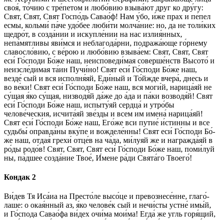
своя́, то́­чию с тре́петом и лю­бо́­вию взыва́ют друг ко дру́гу:
Свят, Свят, Свят Гос­по́дь Савао́ф! Нам у́бо, и́же прах и пе́пел
ес­мы, кольми́ па́­че удо́бее люби́ти молча́ние: но, да не толи́ких
щед­ро́т, в созда́нии и искупле́нии на нас излия́нных,
непа́мятливы яви́мся и неблагода́рни, подража́юще го́рнему
сла­во­сло́­вию, с ве́­рою и лю­бо́­вию взы­ва́­ем: Свят, Свят, Свят
еси́ Го́с­по­ди Бо́­же наш, неисповеди́мая соверше́нств Вы­со­то́ и
неизсле́димая та́­ин Пучи́но! Свят еси́ Го́с­по­ди Бо́­же наш,
везде́ сый и вся ис­пол­ня́­яй, Еди́ный и То́йжде вчера́, днесь и
во ве́­ки! Свят еси́ Го́с­по­ди Бо́­же наш, вся моги́й, нарица́яй не
су́щая я́ко су́щая, низводя́й да́же до а́да и па́­ки возводя́й! Свят
еси́ Го́с­по­ди Бо́­же наш, испыту́яй серд­ца́ и утро́бы
челове́ческия, исчита́яй зве́зды и всем им име­на́ нарица́яй!
Свят еси́ Го́с­по­ди Бо́­же наш, Его́­же вси путие́ и́стинны и все
судьбы́ оправда́ны вку́­пе и вожделе́нны! Свят еси́ Го́с­по­ди Бо́­
же наш, отдая́ гре­хи́ отце́в на ча́­да, ми́луяй же и награжда́яй в
ро́ды ро­до́в! Свят, Свят, Свят еси́ Го́с­по­ди Бо́­же наш, по­ми́­луй
ны, па́дшее со­зда́­ние Твое́, И́ме­не ра́­ди Свя­та́­го Тво­его́!
Кондак 2
Ви́­дев Тя Иса́иа на Престо́ле высо́це и превознесе́нне, гла­го́­
ла­ше: о окая́нный аз, я́ко че­ло­ве́к сый и нечи́сты устне́ имы́й,
и Го́с­по­да Савао́фа ви́дех очи́­ма мои́ма! Ег­да́ же угль горя́щий,