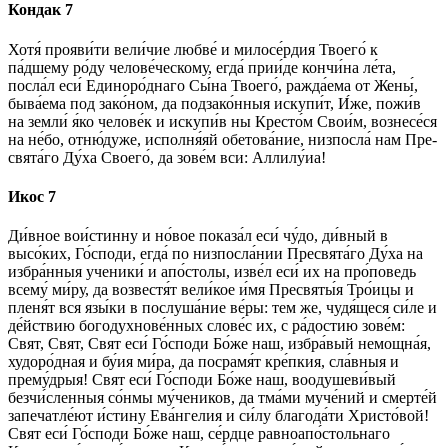
Кондак 7
Хо­тя́ прояви́ти ве­ли́­чие люб­ве́ и ми­ло­се́р­дия Тво­его́ к
па́дшему ро́ду челове́ческому, ег­да́ при­и́де кончи́на ле́та,
посла́л еси́ Единоро́днаго Сы́­на Тво­его́, ражда́ема от Жены́,
быва́ема под зако́ном, да подзако́нныя искупи́т, И́же, пожи́в
на зем­ли́ я́ко че­ло­ве́к и искупи́в ны Кресто́м Сво­и́м, вознесе́ся
на не́­бо, от­ню́­ду­же, ис­пол­ня́­яй обетова́ние, низпосла́ нам Пре­
свя­та́­го Ду́­ха Сво­его́, да зо­ве́м вси: Алли­лу́иа!
Икос 7
Ди́в­ное во­и́с­тин­ну и но́вое показа́л еси́ чу́­до, ди́вный в
высо́ких, Го́с­по­ди, ег­да́ по низпосла́нии Пре­свя­та́­го Ду́­ха на
избра́нныя ученики́ и апо́с­то­лы, изве́л еси́ их на про́поведь
все­му́ ми́­ру, да возвестя́т вели́кое и́мя Пре­свя­ты́я Тро́ицы и
пленя́т вся язы́ки в послуша́ние ве́­ры: тем же, чудя́­щеся си́­ле и
де́йствию богодухнове́нных сло­ве́с их, с ра́­дос­тию зо­ве́м:
Свят, Свят, Свят еси́ Го́с­по­ди Бо́­же наш, избра́вый немощна́я,
худоро́дная и бу́ия ми́­ра, да посрамя́т кре́пкия, сла́вныя и
прему́дрыя! Свят еси́ Го́с­по­ди Бо́­же наш, воодушеви́вый
безчи́сленныя со́нмы му́­че­ни­ков, да тма́ми му­че́­ний и смерте́й
запечатле́ют и́с­ти­ну Ева́нгелия и си́­лу бла­го­да́­ти Хри­сто́­вой!
Свят еси́ Го́с­по­ди Бо́­же наш, се́рд­це равноапо́стольнаго