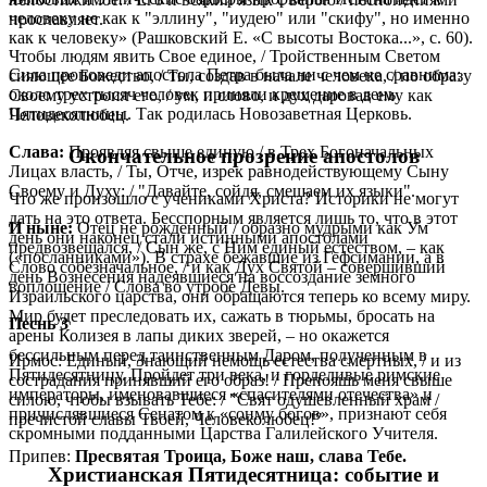
человеку не как к "эллину", "иудею" или "скифу", но именно
прославляет.
как к человеку» (Рашковский Е. «С высоты Востока...», с. 60).
Чтобы людям явить Свое единое, / Тройственным Светом
Сила проповеди апостола Петра была ни с чем не сравнима:
сияющее Божество, / Ты, создав в начале человека, / по образу
около трех тысяч человек приняли крещение в день
Своему устроил его, / ум, и слово, и дух даровав ему как
Пятидесятницы. Так родилась Новозаветная Церковь.
Человеколюбец.
Слава:
Проявляя свыше единую / в Трех Богоначальных
Окончательное прозрение апостолов
Лицах власть, / Ты, Отче, изрек равнодействующему Сыну
Своему и Духу: / "Давайте, сойдя, смешаем их языки".
Что же произошло с учениками Христа? Историки не могут
дать на это ответа. Бесспорным является лишь то, что в этот
И ныне:
Отец не рожденный / образно мудрыми как Ум
день они наконец стали истинными апостолами
предвозвещался, / Сын же, с Ним единый естеством, – как
(«посланниками»). В страхе бежавшие из Гефсимании, а в
Слово собезначальное, / и как Дух Святой – совершивший
день Вознесения надеявшиеся на воссоздание земного
воплощение / Слова во утробе Девы.
Израильского царства, они обращаются теперь ко всему миру.
Мир будет преследовать их, сажать в тюрьмы, бросать на
Песнь 3
арены Колизея в лапы диких зверей, – но окажется
бессильным перед таинственным Даром, полученным в
Ирмос: Единый, Знающий немощь естества смертных, / и из
Пятидесятницу. Пройдет три века, и горделивые римские
сострадания принявший его образ! / Препояшь меня свыше
императоры, именовавшиеся «спасителями отечества» и
силою, чтобы взывать Тебе: / "Свят одушевленный храм /
причислявшиеся Сенатом к «сонму богов», признают себя
пречистой славы Твоей, Человеколюбец!"
скромными подданными Царства Галилейского Учителя.
Припев:
Пресвятая Троица, Боже наш, слава Тебе.
Христианская Пятидесятница: событие и