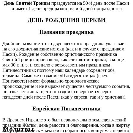
День Святой Троицы
празднуется на 50-й день после Пасхи
и имеет 1 день предпразднства и 6 дней попразднства
ДЕНЬ РОЖДЕНИЯ ЦЕРКВИ
Названия праздника
Двойное название этого двунадесятого праздника указывает
на его дохристианские истоки (как и в случае с праздником
Пасхи). Рождение собственно христианского праздника
Святой Троицы произошло, как считают историки, в конце
мая 30 г. н. э. и совпало с ветхозаветным праздником
Пятидесятницы; поэтому наш календарь сохраняет оба
термина. Само же название «Пятидесятница» (греч.
Пэнтэкостэ) имеет формально хронологическое
происхождение и не выражает существа чествуемого события,
но означает лишь то, что праздник совершается через
пятьдесят дней после Пасхи (как у евреев, так и у христиан).
Еврейская Пятидесятница
В Древнем Израиле это был первоначально земледельческий
праздник Жатвы, день радости и благодарения, когда в жертву
Молитвы
Богу приносились «начатки» собранного к концу мая первого