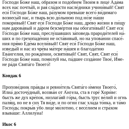
Го́с­по­ди Бо́­же наш, о́б­ра­зом и подо́бием Тво­и́м в лице́ Ада́ма
всех нас почты́й, и рая́ сла́дости на­сле́д­ни­ки учини́вый! Свят
еси́ Го́с­по­ди Бо́­же наш, ра́­зу­мом пре­вы́­ше всего́ ви́димаго
вознесы́й нас, и тварь всю до́льнюю под но́зе на́ши
покори́вый! Свят еси́ Го́с­по­ди Бо́­же наш, дре́­во жи́з­ни в пи́щу
нам да­ро­ва́­вый и да́ром без­сме́р­тия ны обогати́вый! Свят еси́
Го́с­по­ди Бо́­же наш, преслу́шавших за́поведь пра­ро­ди́­те­лей на́­
ших и по грехопаде́нии не оста́вивый, но на упова́нии спа­се́­
ния пря́­мо Еде́ма всели́вый! Свят еси́ Го́с­по­ди Бо́­же наш,
изведы́й и нас из чре́ва ма́­те­ре на́шея и бла­го­да́­тию
Ева́нгелия, по рожде́нии, освяти́вый! Свят, Свят, Свят еси́
Го́с­по­ди Бо́­же наш, по­ми́­луй ны, па́дшее со­зда́­ние Твое́, И́ме­
не ра́­ди Свя­та́­го Тво­его́!
Кондак 6
Про­по­ве́д­ник пра́в­ды и ревни́тель Свя­та́­го и́мени Тво­его́,
Илиа́ досточу́дный, воззва́н от А́н­ге­ла, ста в го­ре́ Хори́ве:
бысть же дух кре́пок, низлага́яй го́ры, бысть трус ве́­лий и огнь
паля́щ, но не в сих Тя ви́де, и по огни́ глас хла́да то́нка, и та́­мо
Гос­по́дь; покры́в у́бо лице́ ми́лотию, с ве­се́­ли­ем и стра́­хом
взыва́ше: Алли­лу́иа!
Икос 6